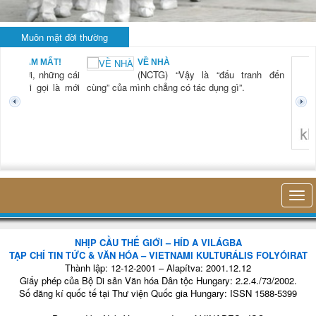
Muôn mặt đời thường
BẠN NAM MẤT!
VỀ NHÀ
TG) “Xời, những cái
(NCTG) “Vậy là “đấu tranh đến
tươi mới gọi là mới
cùng” của mình chẳng có tác dụng gì”.
không 
NHỊP CẦU THẾ GIỚI – HÍD A VILÁGBA
TẠP CHÍ TIN TỨC & VĂN HÓA – VIETNAMI KULTURÁLIS FOLYÓIRAT
Thành lập: 12-12-2001 – Alapítva: 2001.12.12
Giấy phép của Bộ Di sản Văn hóa Dân tộc Hungary: 2.2.4./73/2002.
Số đăng kí quốc tế tại Thư viện Quốc gia Hungary: ISSN 1588-5399