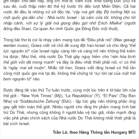
ghi nhận: cho đến nay, ông chỉ mới bị “cấm cửa” khỏi Ðông Ðức (cũ) và
sau đó, cuối thập niên 80 thế kỷ trước thì đến lượt Miến Ðiện. Cả hai
nước đó đều là những xứ sở độc tài, “
vậy mà giờ đây Bộ trưởng Nội vụ
một quốc gia dân chủ - Nhà nước Israel - lại cấm cửa tôi, không cho tôi
nhập cảnh, với sự lý giải mà giọng điệu gợi nhớ Erich Mielke
” (người
đứng đầu Stasi, Cơ quan An ninh Quốc gia Ðông Ðức mội thuở).
Trong bài thơ bị coi là nhạy cảm mang tựa đề “Ðiều phải nói” (Was gesagt
werden muss), Grass viết về chủ đề xung đột Iran-Israel và cho rằng “
thế
lực nguyên tử
” của Israel ngày càng lớn và càng trở nên không thể kiểm
tra được. Như thế, nhà nước Do Thái gây nguy hiểm cho “
nền hòa bình
thế giới vốn đã mong manh
” và đây là điều nhất thiết phải nói, vì có thể
là “
ngày mai sẽ muộn
”. Nhắc tới Iran, Grass viết rằng Israel có thể tấn
công một quốc gia mà tại đó, không thể chứng tỏ “
sự tồn tại của một trái
bom nguyên tử
” nào.
Ðược đăng tải vào thứ Tư tuần trước, cùng một lúc trên 4 tờ báo lớn của
thế giới - “New York Times” (Mỹ), “La Repubblica” (Ý), “El Pais” (Tây Ban
Nha) và “Süddeutsche Zeitung” (Đức) - lập tức gây nên những phản ứng
gay gắt trên toàn thế giới. Nhiều người cho rằng thi phẩm mang tính bài
trừ Do Thái, nhưng cũng không ít người bảo vệ tác giả, nhấn mạnh rằng
việc phê phán chính sách của Nhà nước Do Thái không nhất thiết phải là
bài xích Israel.
Trần Lê, theo Hãng Thông tấn Hungary MTI