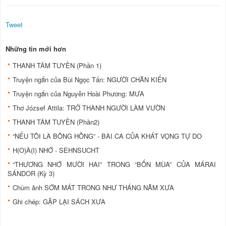
Tweet
Những tin mới hơn
THANH TÂM TUYỀN (Phần 1)
Truyện ngắn của Bùi Ngọc Tấn: NGƯỜI CHĂN KIẾN
Truyện ngắn của Nguyễn Hoài Phương: MƯA
Thơ József Attila: TRỞ THÀNH NGƯỜI LÀM VƯỜN
THANH TÂM TUYỀN (Phần2)
“NẾU TÔI LÀ BÔNG HỒNG” - BÀI CA CỦA KHÁT VỌNG TỰ DO
H(O)À(I) NHỚ - SEHNSUCHT
“THƯƠNG NHỚ MƯỜI HAI” TRONG “BỐN MÙA” CỦA MÁRAI
SÁNDOR (Kỳ 3)
Chùm ảnh SỚM MÁT TRONG NHƯ THÁNG NĂM XƯA
Ghi chép: GẶP LẠI SÁCH XƯA