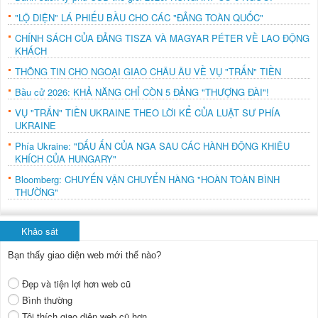
"LỘ DIỆN" LÁ PHIẾU BẦU CHO CÁC "ĐẢNG TOÀN QUỐC"
CHÍNH SÁCH CỦA ĐẢNG TISZA VÀ MAGYAR PÉTER VỀ LAO ĐỘNG
KHÁCH
THÔNG TIN CHO NGOẠI GIAO CHÂU ÂU VỀ VỤ "TRẤN" TIỀN
Bầu cử 2026: KHẢ NĂNG CHỈ CÒN 5 ĐẢNG "THƯỢNG ĐÀI"!
VỤ "TRẤN" TIỀN UKRAINE THEO LỜI KỂ CỦA LUẬT SƯ PHÍA
UKRAINE
Phía Ukraine: "DẤU ẤN CỦA NGA SAU CÁC HÀNH ĐỘNG KHIÊU
KHÍCH CỦA HUNGARY"
Bloomberg: CHUYẾN VẬN CHUYỂN HÀNG "HOÀN TOÀN BÌNH
THƯỜNG"
Khảo sát
Bạn thấy giao diện web mới thế nào?
Đẹp và tiện lợi hơn web cũ
Bình thường
Tôi thích giao diện web cũ hơn