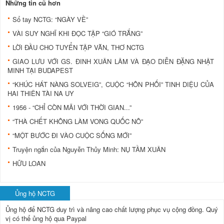
Những tin cũ hơn
Sổ tay NCTG: “NGÀY VỀ”
VÀI SUY NGHĨ KHI ĐỌC TẬP “GIÓ TRẮNG”
LỜI ĐẦU CHO TUYỂN TẬP VĂN, THƠ NCTG
GIAO LƯU VỚI GS. ĐINH XUÂN LÂM VÀ ĐẠO DIỄN ĐẶNG NHẬT
MINH TẠI BUDAPEST
“KHÚC HÁT NÀNG SOLVEIG”, CUỘC “HÔN PHỐI” TINH DIỆU CỦA
HAI THIÊN TÀI NA UY
1956 - “CHỈ CÒN MÃI VỚI THỜI GIAN...”
“THÀ CHẾT KHÔNG LÀM VONG QUỐC NÔ”
“MỘT BƯỚC ĐI VÀO CUỘC SỐNG MỚI”
Truyện ngắn của Nguyễn Thủy Minh: NỤ TẦM XUÂN
HỮU LOAN
Ủng hộ NCTG
Ủng hộ để NCTG duy trì và nâng cao chất lượng phục vụ cộng đồng.
Quý
vị có thể ủng hộ qua Paypal