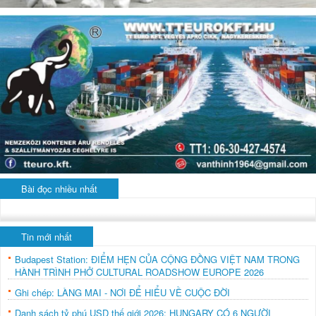
Bài đọc nhiều nhất
Tin mới nhất
Budapest Station: ĐIỂM HẸN CỦA CỘNG ĐỒNG VIỆT NAM TRONG
HÀNH TRÌNH PHỞ CULTURAL ROADSHOW EUROPE 2026
Ghi chép: LÀNG MAI - NƠI ĐỂ HIỂU VỀ CUỘC ĐỜI
Danh sách tỷ phú USD thế giới 2026: HUNGARY CÓ 6 NGƯỜI