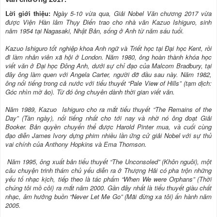
Lời giới thiệu:
Ngày 5-10 vừa qua, Giải Nobel Văn chương 2017 vừa
được Viện Hàn lâm Thụy Điển trao cho nhà văn Kazuo Ishiguro, sinh
năm 1954 tại Nagasaki, Nhật Bản, sống ở Anh từ năm sáu tuổi.
Ka
zuo
Ishiguro tốt nghiệp khoa Anh ngữ và Triết học tại Đại học Kent, rồi
đi làm nhân viên xã hội ở London. Năm 1980, ông hoàn thành khóa học
viết văn ở Đại học Đông Anh, dưới sự chỉ đạo của Malcom Bradbury, tại
đây ông làm quen với Angela Carter, người đỡ đầu sau này. Năm 1982,
ông nổi tiếng trong cả nước với tiểu thuyết “Pale View of Hills” (tạm dịch:
Góc nhìn mờ ảo). Từ đó ông chuyên dành thời gian viết văn.
Năm 1989,
Ka
zuo
Ishiguro cho ra mắt tiểu thuyết “The Remains of the
Day” (Tàn ngày), nổi tiếng nhất cho tới nay và nhờ nó ông đoạt Giải
Booker. Bản quyền chuyển thể được Harold Pinter mua, và cuối cùng
đạo diễn James Ivory dựng phim nhiều lần ứng cử giải Nobel với sự thủ
vai chính của Anthony Hopkins và Ema Thomson.
Năm 1995, ông xuất bản tiểu thuyết “The Unconsoled” (Khôn nguôi), một
câu chuyện trinh thám chủ yếu diễn ra ở Thượng Hải có pha trộn những
yếu tố nhạc kịch, tiếp theo là tác phẩm “When We were Orphans” (Thời
chúng tôi mồ côi) ra mắt năm 2000. Gần đây nhất là tiểu thuyết giàu chất
nhạc, âm hưởng buồn “Never Let Me Go” (Mãi đừng xa tôi) ấn hành năm
2005.