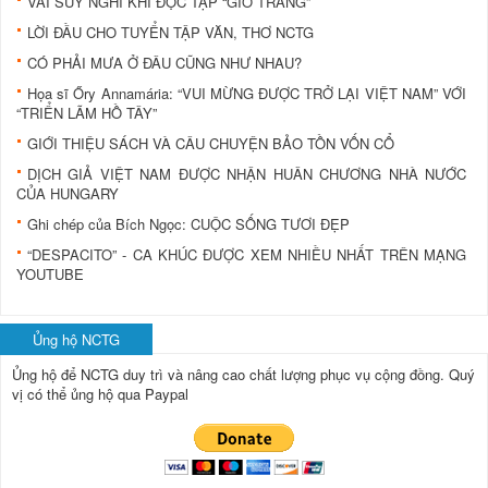
VÀI SUY NGHĨ KHI ĐỌC TẬP “GIÓ TRẮNG”
LỜI ĐẦU CHO TUYỂN TẬP VĂN, THƠ NCTG
CÓ PHẢI MƯA Ở ĐÂU CŨNG NHƯ NHAU?
Họa sĩ Őry Annamária: “VUI MỪNG ĐƯỢC TRỞ LẠI VIỆT NAM” VỚI
“TRIỂN LÃM HỒ TÂY”
GIỚI THIỆU SÁCH VÀ CÂU CHUYỆN BẢO TỒN VỐN CỔ
DỊCH GIẢ VIỆT NAM ĐƯỢC NHẬN HUÂN CHƯƠNG NHÀ NƯỚC
CỦA HUNGARY
Ghi chép của Bích Ngọc: CUỘC SỐNG TƯƠI ĐẸP
“DESPACITO” - CA KHÚC ĐƯỢC XEM NHIỀU NHẤT TRÊN MẠNG
YOUTUBE
Ủng hộ NCTG
Ủng hộ để NCTG duy trì và nâng cao chất lượng phục vụ cộng đồng.
Quý
vị có thể ủng hộ qua Paypal