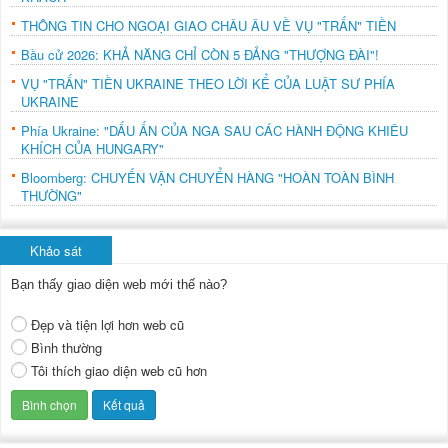
THÔNG TIN CHO NGOẠI GIAO CHÂU ÂU VỀ VỤ "TRẤN" TIỀN
Bầu cử 2026: KHẢ NĂNG CHỈ CÒN 5 ĐẢNG "THƯỢNG ĐÀI"!
VỤ "TRẤN" TIỀN UKRAINE THEO LỜI KỂ CỦA LUẬT SƯ PHÍA
UKRAINE
Phía Ukraine: "DẤU ẤN CỦA NGA SAU CÁC HÀNH ĐỘNG KHIÊU
KHÍCH CỦA HUNGARY"
Bloomberg: CHUYẾN VẬN CHUYỂN HÀNG "HOÀN TOÀN BÌNH
THƯỜNG"
Khảo sát
Bạn thấy giao diện web mới thế nào?
Đẹp và tiện lợi hơn web cũ
Bình thường
Tôi thích giao diện web cũ hơn