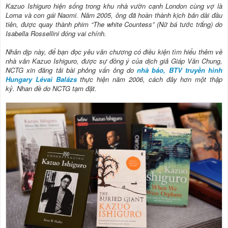
Ka
zuo
Ishiguro hiện sống trong khu nhà vườn cạnh London cùng vợ là
Lorna và con gái Naomi. Năm 2005, ông đã hoàn thành kịch bản dài đầu
tiên, được quay thành phim “The white Countess” (Nữ bá tước trắng) do
Isabella Rossellini đóng vai chính.
Nhân dịp này, để bạn đọc yêu văn chương có điều kiện tìm hiểu thêm về
nhà văn Kazuo Ishiguro, được sự đồng ý của dịch giả Giáp Văn Chung,
NCTG xin đăng tải bài phỏng vấn ông do
nhà báo, BTV truyền hình
Hungary Lévai Balázs
thực hiện năm 2006, cách đây hơn một thập
kỷ. Nhan đề do NCTG tạm đặt.