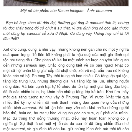
Một số tác phẩm của Kazuo Ishiguro - Ảnh: time.com
- Bạn bè ông, theo lời đồn đại, thường gọi ông là samurai tỉnh lẻ, nhưng
tôi đọc thấy trong đó có chút ít sự thật, vì gia đình ông có gốc gác thuộc
một dòng họ samurai cổ xưa ở Nhật. Có đúng vậy không hay chỉ là lời
đồn thổi?
Xét cho cùng, đúng là như vậy, nhưng không nên gán cho nó một ý nghĩa
quá quan trọng. Tổ tiên tôi không phải là hậu duệ của một gia đình quí
tộc nổi tiếng đâu. Cho phép tôi kể lại một cách sơ lược chuyện liên quan
đến những
samurai
này. Chắc ông cũng biết về cơ bản người Nhật có
một xã hội phân tầng giai cấp rất chặt chẽ, xét về mặt cấu trúc nó không
khác các xã hội Phương Tây thời trung cổ bao nhiêu. Có tầng lớp quí tộc,
tầng lớp trung lưu, những thương gia, và tầng lớp hạ lưu, những người
nông dân. Và bên cạnh trật tự tổ chức đó tồn tại một giai tầng đặc biệt,
đó là các chiến binh, họ khác hẳn những tầng lớp kể trên. Khó tìm thấy
một giai tầng tương tự như vậy ở Phương Tây. Vì nước Nhật trải qua
nhiều thế kỷ nội chiến, đã hình thành những đạo quân riêng của những
chiến binh
samurai
. Và tới tận hôm nay vẫn còn khá nhiều những người
bảo thủ, hoài cổ, họ rất tự hào vì nguồn gốc cổ xưa, quí phái của mình.
Mặc dù trong thời sống thường nhật, điều này hoàn toàn không có ý
nghĩa gì. Sự thật là có một vị tổ nào đó của tôi đã từng chiến đấu như
một
samurai
, và gia đình tôi còn lưu giữ những hình ảnh mà thời tôi còn