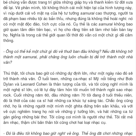
bé chúng vẫn được trang trí giữa những giáp trụ và thanh kiếm từ đời xưa
để lại. Về phần mình, tôi không thích cái mốt hiện tại của hình tượng này,
vì núp dưới cái vỏ mặt nạ của hệ tư tưởng
samurai
cao thượng, người ta
đã phạm bao nhiêu tội ác bẩn thỉu, nhưng đúng là không thể hoài nghi: nó
có một mặt độc đáo, tích cực của nó. Cụ thể là các
samurai
không bao
giờ quan tâm đến tiền bạc, vì họ cho rằng tiền sẽ làm nhơ bẩn bàn tay
họ. Nghĩa là trong cái thế giới quan lỗi thời đó vẫn có một chút gì dễ cảm
thông.
- Ông có thể kể một chút gì đó về thuở ban đầu không? Nếu đã không trở
thành một samurai, phải chăng ông luôn chuẩn bị để trở thành một nhà
văn?
Thú thật, tôi chưa bao giờ có những dự định lớn, như một ngày nào đó sẽ
trở thành nhà văn. Ở tuổi teen, những ca-nhạc sĩ Mỹ nổi tiếng như Bob
Dylan và Leonard Cohen là thần tượng của tôi, và tôi cũng nghĩ mình là
một nghệ sĩ lớn, có lẽ tự đáy tâm hồn tôi muốn trở thành ngôi sao nhạc
rock. Cuối những năm 60, đầu những năm 70 tôi đang ở tuổi thiếu niên,
đó là thời của các ca sĩ hát những ca khúc tự sáng tác. Chắc ông cũng
nhớ, họ là những người một mình một ghita đứng trên sân khấu, và với
vẻ cực nghiêm trang họ nói về những ý tưởng lớn, và hát những ca từ
gần giống những bài thơ. Tôi cũng coi mình là người như thế. Tôi rất mê
âm nhạc, thậm chí bản thân tôi cũng chơi hai loại nhạc cụ.
- Đó là điều tôi không bao giờ nghĩ về ông. Thế ông đã chơi những nhạc