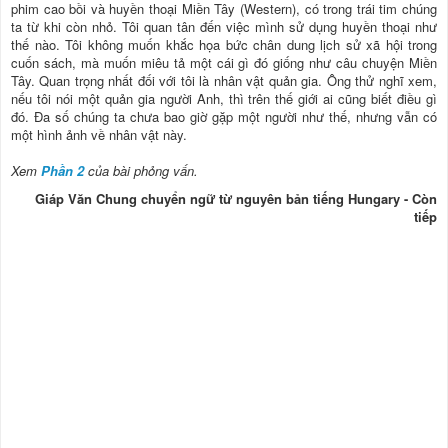
phim cao bồi và huyền thoại Miền Tây (Western), có trong trái tim chúng
ta từ khi còn nhỏ. Tôi quan tân đến việc mình sử dụng huyền thoại như
thế nào. Tôi không muốn khắc họa bức chân dung lịch sử xã hội trong
cuốn sách, mà muốn miêu tả một cái gì đó giống như câu chuyện Miền
Tây. Quan trọng nhất đối với tôi là nhân vật quản gia. Ông thử nghĩ xem,
nếu tôi nói một quản gia người Anh, thì trên thế giới ai cũng biết điều gì
đó. Đa số chúng ta chưa bao giờ gặp một người như thế, nhưng vẫn có
một hình ảnh về nhân vật này.
Xem
Phần 2
của bài phỏng vấn.
Giáp Văn Chung chuyển ngữ từ nguyên bản tiếng Hungary - Còn
tiếp