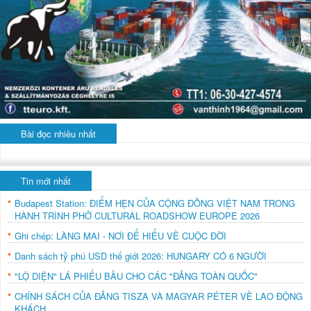
Bài đọc nhiều nhất
Tin mới nhất
Budapest Station: ĐIỂM HẸN CỦA CỘNG ĐỒNG VIỆT NAM TRONG
HÀNH TRÌNH PHỞ CULTURAL ROADSHOW EUROPE 2026
Ghi chép: LÀNG MAI - NƠI ĐỂ HIỂU VỀ CUỘC ĐỜI
Danh sách tỷ phú USD thế giới 2026: HUNGARY CÓ 6 NGƯỜI
"LỘ DIỆN" LÁ PHIẾU BẦU CHO CÁC "ĐẢNG TOÀN QUỐC"
CHÍNH SÁCH CỦA ĐẢNG TISZA VÀ MAGYAR PÉTER VỀ LAO ĐỘNG
KHÁCH