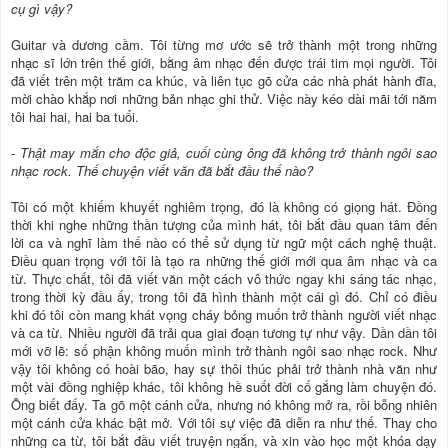
cụ gì vậy?
Guitar và dương cầm. Tôi từng mơ ước sẽ trở thành một trong những
nhạc sĩ lớn trên thế giới, bằng âm nhạc đến được trái tim mọi người. Tôi
đã viết trên một trăm ca khúc, và liên tục gõ cửa các nhà phát hành đĩa,
mời chào khắp nơi những bản nhạc ghi thử. Việc này kéo dài mãi tới năm
tôi hai hai, hai ba tuổi.
- Thật may mắn cho độc giả, cuối cùng ông đã không trở thành ngôi sao
nhạc rock. Thế chuyện viết văn đã bắt đầu thế nào?
Tôi có một khiếm khuyết nghiêm trọng, đó là không có giọng hát. Đồng
thời khi nghe những thần tượng của mình hát, tôi bắt đầu quan tâm đến
lời ca và nghĩ làm thế nào có thể sử dụng từ ngữ một cách nghệ thuật.
Điều quan trọng với tôi là tạo ra những thế giới mới qua âm nhạc và ca
từ. Thực chất, tôi đã viết văn một cách vô thức ngay khi sáng tác nhạc,
trong thời kỳ đầu ấy, trong tôi đã hình thành một cái gì đó. Chỉ có điều
khi đó tôi còn mang khát vọng cháy bỏng muốn trở thành người viết nhạc
và ca từ. Nhiều người đã trải qua giai đoạn tương tự như vậy. Dần dần tôi
mới vỡ lẽ: số phận không muốn mình trở thành ngôi sao nhạc rock. Như
vậy tôi không có hoài bão, hay sự thôi thúc phải trở thành nhà văn như
một vài đồng nghiệp khác, tôi không hề suốt đời cố gắng làm chuyện đó.
Ông biết đấy. Ta gõ một cánh cửa, nhưng nó không mở ra, rồi bỗng nhiên
một cánh cửa khác bật mở. Với tôi sự việc đã diễn ra như thế. Thay cho
những ca từ, tôi bắt đầu viết truyện ngắn, và xin vào học một khóa dạy