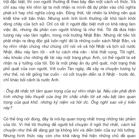
trội đặc biệt, thì con người thường đi theo bầy đàn một cách vô thức. Và
chỉ sau này khi nhìn lại ta mới nhận ra mình đã dự phần vào chủ nghĩa
phát-xít hay chủ nghĩa cộng sản. Đồng thời, tất nhiên ta không nên quá
khắt khe với bản thân. Nhưng sinh linh bình thường rất khó tách khỏi
dòng chảy của lịch sử. Chỉ có rất ít người đặc biệt mới có khả năng làm
việc đó, nhưng đa phần con người không là như thế. Tôi đã đưa hiện
tượng này vào tầm ngắm, trong môi trường Nhật Bản. Nhưng rất tiếc tôi
phải nhận ra rằng độc giả luôn nghĩ đó là những cuốn sách Nhật Bản, và
họ nhìn nhận chúng như chúng chỉ nói về xã hội Nhật và lịch sử nước
Nhật, điều này làm tôi - với tư cách nhà văn - khá thất vọng. Tôi nghĩ,
nếu khoác cho những đề tài này một trang phục Anh, có thể người ta sẽ
nhận ra ý tưởng của tôi. Đó là một phép ẩn dụ phổ quát, một trạng thái
phổ quát của con người. Với cuốn Tàn ngày, đã xảy ra chuyện tương tự
như thế, nó rất giống hai cuốn - có cốt truyện diễn ra ở Nhật - trước đó,
chỉ khác bối cảnh là nước Anh.
- Ông đã nhắc tới tầm quan trọng của sự nhìn nhận lại. Nếu cần phải định
tính những tiểu thuyết của ông thì chắc chắn tôi sẽ nêu bật tầm quan
trọng của quá khứ, những kỷ niệm và hồi ức. Ông nghĩ sao về ý kiến
này?
Có thể ông nói đúng, đây là mô-tip quan trọng nhất trong những tác phẩm
của tôi. Vì thế tôi thường để người kể chuyện ở ngôi thứ nhất, cách kể
chuyện như thế dễ dàng gợi lại không khí và diễn biến của sự hồi tưởng.
Nhưng hình thức này còn cho khả năng thể hiện những chủ đề quan