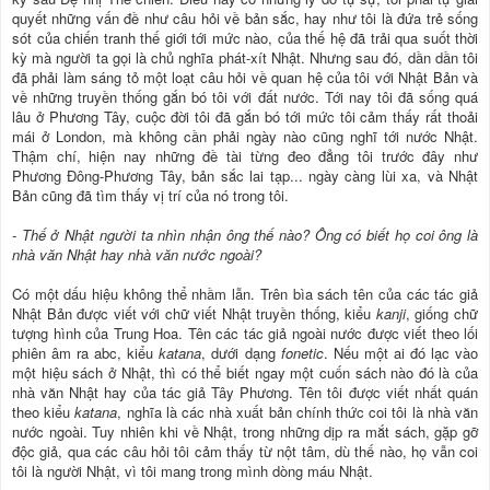
quyết những vấn đề như câu hỏi về bản sắc, hay như tôi là đứa trẻ sống
sót của chiến tranh thế giới tới mức nào, của thế hệ đã trải qua suốt thời
kỳ mà người ta gọi là chủ nghĩa phát-xít Nhật. Nhưng sau đó, dần dần tôi
đã phải làm sáng tỏ một loạt câu hỏi về quan hệ của tôi với Nhật Bản và
về những truyền thống gắn bó tôi với đất nước. Tới nay tôi đã sống quá
lâu ở Phương Tây, cuộc đời tôi đã gắn bó tới mức tôi cảm thấy rất thoải
mái ở London, mà không cần phải ngày nào cũng nghĩ tới nước Nhật.
Thậm chí, hiện nay những đề tài từng đeo đẳng tôi trước đây như
Phương Đông-Phương Tây, bản sắc lai tạp... ngày càng lùi xa, và Nhật
Bản cũng đã tìm thấy vị trí của nó trong tôi.
- Thế ở Nhật người ta nhìn nhận ông thế nào? Ông có biết họ coi ông là
nhà văn Nhật hay nhà văn nước ngoài?
Có một dấu hiệu không thể nhầm lẫn. Trên bìa sách tên của các tác giả
Nhật Bản được viết với chữ viết Nhật truyền thống, kiểu
kanji
, giống chữ
tượng hình của Trung Hoa. Tên các tác giả ngoài nước được viết theo lối
phiên âm ra abc, kiểu
katana
, dưới dạng
fonetic
. Nếu một ai đó lạc vào
một hiệu sách ở Nhật, thì có thể biết ngay một cuốn sách nào đó là của
nhà văn Nhật hay của tác giả Tây Phương. Tên tôi được viết nhất quán
theo kiểu
katana
, nghĩa là các nhà xuất bản chính thức coi tôi là nhà văn
nước ngoài. Tuy nhiên khi về Nhật, trong những dịp ra mắt sách, gặp gỡ
độc giả, qua các câu hỏi tôi cảm thấy từ nột tâm, dù thế nào, họ vẫn coi
tôi là người Nhật, vì tôi mang trong mình dòng máu Nhật.