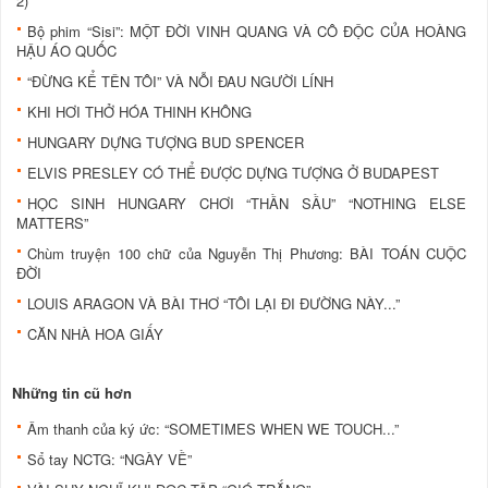
2)
Bộ phim “Sisi”: MỘT ĐỜI VINH QUANG VÀ CÔ ĐỘC CỦA HOÀNG
HẬU ÁO QUỐC
“ĐỪNG KỂ TÊN TÔI” VÀ NỖI ĐAU NGƯỜI LÍNH
KHI HƠI THỞ HÓA THINH KHÔNG
HUNGARY DỰNG TƯỢNG BUD SPENCER
ELVIS PRESLEY CÓ THỂ ĐƯỢC DỰNG TƯỢNG Ở BUDAPEST
HỌC SINH HUNGARY CHƠI “THẦN SẦU” “NOTHING ELSE
MATTERS”
Chùm truyện 100 chữ của Nguyễn Thị Phương: BÀI TOÁN CUỘC
ĐỜI
LOUIS ARAGON VÀ BÀI THƠ “TÔI LẠI ĐI ĐƯỜNG NÀY...”
CĂN NHÀ HOA GIẤY
Những tin cũ hơn
Âm thanh của ký ức: “SOMETIMES WHEN WE TOUCH...”
Sổ tay NCTG: “NGÀY VỀ”