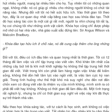
hút nhiều người, mang lại nhiều tiền cho họ. Tuy nhiên tôi có những quan
ngại, không chắc nó có giúp gì nhiều cho những người không có chút tài
năng nào. Nhưng đối với tôi nó hết sức hữu ích. Vào thời gian tôi theo
học, đấy là cơ quan duy nhất cấp bằng cao học sau khóa đào tạo. Thời
đó học sáng tác còn là một cái gì rất mới, người ta nhìn chúng tôi rất lạ,
họ coi chúng tôi như những sinh vật cảnh. Khóa học cũng chỉ được phép
mở nhờ có hai nhà văn, nhà giáo xuất sắc đứng tên: Sir Angus Wilson và
Malcolm Bradbury.
- Khóa đào tạo hữu ích ở chỗ nào, nó đã cung cấp thêm cho ông những
gì?
Đối với tôi, điều có ích đầu tiên và quan trọng nhất là thời gian. Tôi có 12
tháng để làm việc và chỉ tập trung vào viết văn. Khó khăn lớn nhất của
những cây bút trẻ là khi mới khởi nghiệp họ không thể tập trung hết thời
gian để viết. Viết trong khi còn phải làm hàng ngàn việc khác để kiếm
sống, không thể dồn hết tâm lực vào ngồi viết, là việc làm cực kỳ nan
giải. Trong tình huống như thế thật khó mà suy nghĩ cho đến nơi đến
chốn xem có đúng viết văn là nhiệm vụ của mình không, mình sinh ra có
phải để viết hay không. Không có thời gian để làm điều đó. Một tình trạng
rất nghịch lý, nhưng ta chỉ có thời gian suy nghĩ về việc này khi đã thực
sự trở thành nhà văn.
Nếu theo học khóa sáng tác, với tư cách là học sinh, anh không có việc
gì khác hơn là tập trung vào viết. Tất nhiên lúc đầu nhiều khi ta cảm thấy