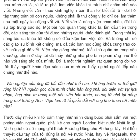
như mình có lỗi, vì lẽ ra phải làm việc khác thì mình chỉ chăm chú vào
viết. Nhưng viết văn - theo kinh nghiệm bản thân tôi biết rất rõ - đòi hỏi
tập trung toàn bộ con người, không phải là thứ công việc chỉ để làm thêm
sau một ngày lao động vất vả. Viết văn là công việc nhọc nhằn, đòi hỏi
sự tập trung cao độ. Một bài học quan trọng khác là, lần đầu tiên trong
đời, các sáng tác của tôi được những người khác đánh giá. Trong thời kỳ
sáng tác ca khúc tôi không có điều kiện làm việc đó. Và không chỉ có
các giáo sư bình xét chúng, mà cả các bạn học cùng khóa cũng trao đổi
về những gì đã viết. Việc này giống như một kiểu thử quần áo trong văn
chương, chính ở đây tôi đã thấy những nhà phê bình phản ứng như thế
nào với sáng tác của mình. Đó là một trải nghiệm rất quan trong đối với
tôi: thấy người khác đọc sách của mình và thấy người ngoài tiếp cân
chúng như thế nào.
- Văn nghiệp của ông đã bắt đầu như thế nào, khi ông bước ra thế giới
rộng lớn? Vì nguồn gốc của mình chắc hẳn ông phải đối diện với sự lựa
chọn, ông sinh ra trong một nền văn hóa khác, nhưng từ nhỏ lại sống
trong môi trường Anh. Việc làm rõ tổ quốc đối với ông khó khăn tới mức
nào?
Trước đây nhiều khi tôi cảm thấy như mình đang buộc phải sắm vai một
phóng viên ngoại quốc, phải kể cho người London biết nước Nhật là gì.
Như người có sứ mạng giải thích Phương Đông cho Phương Tây. Hai tiểu
thuyết đầu tay của tôi đúng là nói về nước Nhật, hay về Nagasaki, thời
kỳ sau Đệ nhị Thế chiến. Điều này có những lý do tự sự, tôi phải tự giải