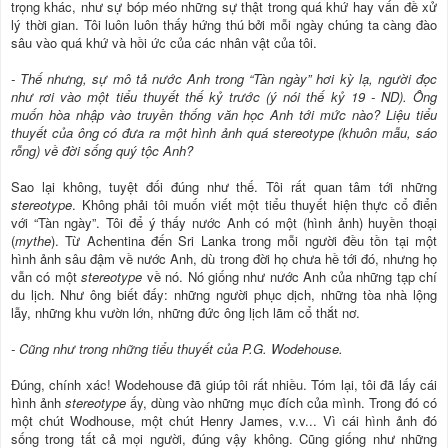
trọng khác, như sự bóp méo những sự thật trong quá khứ hay vấn đề xử
lý thời gian. Tôi luôn luôn thấy hứng thú bởi mỗi ngày chúng ta càng đào
sâu vào quá khứ và hồi ức của các nhân vật của tôi.
- Thế nhưng, sự mô tả nước Anh trong “Tàn ngày” hơi kỳ lạ, người đọc
như rơi vào một tiểu thuyết thế kỷ trước (ý nói thế kỷ 19 - ND). Ông
muốn hòa nhập vào truyền thống văn học Anh tới mức nào? Liệu tiểu
thuyết của ông có đưa ra một hình ảnh quá stereotype (khuôn mẫu, sáo
rỗng) về đời sống quý tộc Anh?
Sao lại không, tuyệt đối đúng như thế. Tôi rất quan tâm tới những
stereotype
. Không phải tôi muốn viết một tiểu thuyết hiện thực cổ điển
với “Tàn ngày”. Tôi để ý thấy nước Anh có một (hình ảnh) huyền thoại
(
mythe
). Từ Achentina đến Sri Lanka trong mỗi người đều tồn tại một
hình ảnh sâu đậm về nước Anh, dù trong đời họ chưa hề tới đó, nhưng họ
vẫn có một
stereotype
về nó. Nó giống như nước Anh của những tạp chí
du lịch. Như ông biết đấy: những người phục dịch, những tòa nhà lộng
lẫy, những khu vườn lớn, những đức ông lịch lãm cổ thắt nơ.
- Cũng như trong những tiểu thuyết của P.G. Wodehouse.
Đúng, chính xác! Wodehouse đã giúp tôi rất nhiều. Tóm lại, tôi đã lấy cái
hình ảnh
stereotype
ấy, dùng vào những mục đích của mình. Trong đó có
một chút Wodhouse, một chút Henry James, v.v... Vì cái hình ảnh đó
sống trong tất cả mọi người, đúng vậy không. Cũng giống như những