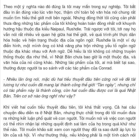
Theo một ý nghĩa nào đó đúng là tôi may mắn trong sự nghiệp. Tôi bắt
đầu in ấn đúng vào lúc văn học, thậm chí toàn bộ văn hóa nói chung rất
muốn tìm hiểu thế giới mới bên ngoài. Nhưng đồng thời tôi cũng cần phải
thưa rằng những tác phẩm của tôi không hoàn toàn đồng nhất với khuynh
hướng hậu thuộc địa kiểu Naipaul, Rushdie. Trái ngược với tôi, tới nay họ
vẫn nói rất nhiều về quan hệ giữa hai thế giới, về quá trình phi thực dân
hóa hoặc về hiện trạng thuộc địa của ngôn ngữ. Rushdie là một ví dụ
điển hình, một mình ông có khả năng pha trộn những yếu tố ngôn ngữ
thuộc địa khác nhau với Anh ngữ. Dễ hiểu là tôi không có những truyền
thống thuộc địa như thế, vì Nhật Bản chưa bao giờ là một thuộc địa, và
văn hóa của nó cũng khác. Những tác phẩm của tôi, ai mà biết tại sao,
thường được người ta so sánh với các tác phẩm của Conrad.
- Nhiều lần ông nói, mặc dù hai tiểu thuyết đầu tiên cũng nói về đề tài
tương tự như cuốn đã mang lại thành công thế giới “Tàn ngày”, nhưng chỉ
có tác phẩm này là thành công, còn hai cuốn đầu được coi là quá Nhật
Bản. Trên cơ sở nào ông nghĩ như vậy?
Khi viết hai cuốn tiểu thuyết đầu tiên, tôi khá thất vọng. Cả hai câu
chuyện đều diễn ra ở Nhật Bản, nhưng thực chất trong đó tôi muốn đưa
ra những kết luận phổ quát về con người. Tôi muốn nói về việc con người
có thể nhìn nhận lại những quyết định sai lầm của họ trong quá khứ như
thế nào. Tôi muốn khảo sát xem con người thay đổi ra sao dưới áp lực to
lớn của xã hội. Vì như thường thấy, nếu không phải là một tính cách nổi