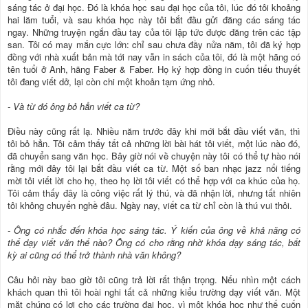
sáng tác ở đại học. Đó là khóa học sau đại học của tôi, lúc đó tôi khoảng
hai lăm tuổi, và sau khóa học này tôi bắt đầu gửi đăng các sáng tác
ngay. Những truyện ngắn đầu tay của tôi lập tức được đăng trên các tập
san. Tôi có may mắn cực lớn: chỉ sau chưa đầy nửa năm, tôi đã ký hợp
đồng với nhà xuất bản mà tới nay vẫn in sách của tôi, đó là một hãng có
tên tuổi ở Anh, hãng Faber & Faber. Họ ký hợp đồng in cuốn tiểu thuyết
tôi đang viết dở, lại còn chi một khoản tạm ứng nhỏ.
- Và từ đó ông bỏ hẳn viết ca từ?
Điều này cũng rất lạ. Nhiều năm trước đây khi mới bắt đầu viết văn, thì
tôi bỏ hẳn. Tôi cảm thấy tất cả những lời bài hát tôi viết, một lúc nào đó,
đã chuyển sang văn học. Bây giờ nói về chuyện này tôi có thể tự hào nói
rằng mới đây tôi lại bắt đầu viết ca từ. Một số ban nhạc jazz nổi tiếng
mời tôi viết lời cho họ, theo họ lời tôi viết có thể hợp với ca khúc của họ.
Tôi cảm thấy đây là công việc rất lý thú, và đã nhận lời, nhưng tất nhiên
tôi không chuyển nghề đâu. Ngày nay, viết ca từ chỉ còn là thú vui thôi.
- Ông có nhắc đến khóa học sáng tác. Ý kiến của ông về khả năng có
thể dạy viết văn thế nào? Ông có cho rằng nhờ khóa dạy sáng tác, bất
kỳ ai cũng có thể trở thành nhà văn không?
Câu hỏi này bao giờ tôi cũng trả lời rất thận trọng. Nếu nhìn một cách
khách quan thì tôi hoài nghi tất cả những kiểu trường dạy viết văn. Một
mặt chúng có lợi cho các trường đại học, vì một khóa học như thế cuốn