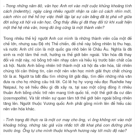
- Trong những năm 80, văn học Anh rơi vào một cuộc khủng khoảng tính
cách (indentity), ngày càng nhiều người nhận ra cần có cách nhìn mới,
cách nhìn có thể hỗ trợ việc thiết lập lại sự cân bằng đã bị phá vỡ giữa
đời sống xã hội và văn học. Ông thấy điều gì đã thay đổi từ khi xuất hiện
một thế hệ nhà văn, trong đó ông cũng là một thành viên?
Trong nhiều thế kỷ người Anh coi mình là những thành viên của một đế
chế lớn, nhưng sau Đệ nhị Thế chiến, đế chế này bỗng nhiên bị thu hẹp,
và nước Anh chỉ còn là một quốc gia nhỏ bên lề Châu Âu. Nghĩa là đã
sinh ra một tâm thế mới, hướng ra thế giới bên ngoài. Văn hóa đã thay
đổi về mặt này, nó bỗng trở nên nhạy cảm và hiếu kỳ trước bản chất của
xã hội. Nước Anh bỗng nhiên trở thành một xã hội đa văn hóa, tất nhiên
chúng tôi cần thông tin, cần một nền văn học minh giải thực chất chúng
tôi là ai. Người ta bắt đầu tìm những lời giải đáp, tìm đến những nhà văn
đưa ra cho họ những câu trả lời. Có lẽ họ hy vọng nếu đọc Rushdie hay
Naipaul, họ sẽ hiểu điều gì đã xảy ra, tại sao một cộng đồng ít nhiều
thuần Anh bỗng chốc trở nên mang tính quốc tế, một thế giới đa cư dân
(
cosmopolite
). Và tất nhiên sự quan tâm tới thế giới bên ngoài bỗng nhiên
tăng lên. Người thuộc Vương quốc Anh phải gồng mình lên để hiểu các
nền văn hóa khác.
- Tình trạng đó thực ra là một cơ may cho ông, vì ông không rơi vào một
khoảng trống, những tác giả vừa nhắc tới đã khai phá con đường phía
trước ông. Ông tự cho mình thuộc khuynh hương này tới mức độ nào?