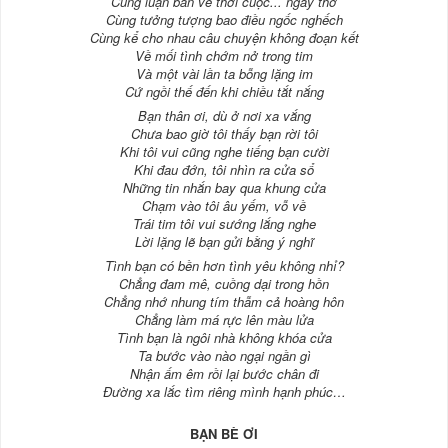
Cùng luận bàn về thời cuộc... ngây thơ
Cùng tưởng tượng bao điều ngốc nghếch
Cùng kể cho nhau câu chuyện không đoạn kết
Về mối tình chớm nở trong tim
Và một vài lần ta bỗng lặng im
Cứ ngồi thế đến khi chiều tắt nắng
Bạn thân ơi, dù ở nơi xa vắng
Chưa bao giờ tôi thấy bạn rời tôi
Khi tôi vui cũng nghe tiếng bạn cười
Khi đau đớn, tôi nhìn ra cửa sổ
Những tin nhắn bay qua khung cửa
Chạm vào tôi âu yếm, vỗ về
Trái tim tôi vui sướng lắng nghe
Lời lặng lẽ bạn gửi bằng ý nghĩ
Tình bạn có bền hơn tình yêu không nhỉ?
Chẳng đam mê, cuồng dại trong hồn
Chẳng nhớ nhung tím thẫm cả hoàng hôn
Chẳng làm má rực lên màu lửa
Tình bạn là ngôi nhà không khóa cửa
Ta bước vào nào ngại ngần gì
Nhận ấm êm rồi lại bước chân đi
Đường xa lắc tìm riêng mình hạnh phúc…
BẠN BÈ ƠI