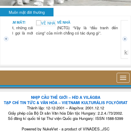
Muôn mặt đời thường
VỀ NHÀ
KH
(NCTG) “Vậy là “đấu tranh đến
LÀ
(N
 của mình chẳng có tác dụng gì”.
ti
th
hiệ
tro
nh
không nghĩ tới bất kỳ điều gì khác
NHỊP CẦU THẾ GIỚI – HÍD A VILÁGBA
TẠP CHÍ TIN TỨC & VĂN HÓA – VIETNAMI KULTURÁLIS FOLYÓIRAT
Thành lập: 12-12-2001 – Alapítva: 2001.12.12
Giấy phép của Bộ Di sản Văn hóa Dân tộc Hungary: 2.2.4./73/2002.
Số đăng kí quốc tế tại Thư viện Quốc gia Hungary: ISSN 1588-5399
Powered by
NukeViet
- a product of
VINADES.,JSC