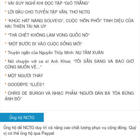
VÀI SUY NGHĨ KHI ĐỌC TẬP “GIÓ TRẮNG”
LỜI ĐẦU CHO TUYỂN TẬP VĂN, THƠ NCTG
“KHÚC HÁT NÀNG SOLVEIG”, CUỘC “HÔN PHỐI” TINH DIỆU CỦA
HAI THIÊN TÀI NA UY
“THÀ CHẾT KHÔNG LÀM VONG QUỐC NÔ”
“MỘT BƯỚC ĐI VÀO CUỘC SỐNG MỚI”
Truyện ngắn của Nguyễn Thủy Minh: NỤ TẦM XUÂN
Nói chuyện với ca sĩ Anh Khoa: “TÔI SẴN SÀNG VÀ BAO GIỜ
CŨNG MUỐN VỀ...”
MỘT NGƯỜI THÀY
GOODBYE “ILLÉS”!
CHRIS DE BURGH VÀ NHẠC PHẨM “NGƯỜI ĐÀN BÀ TỎA BỪNG
ÁNH ĐỎ”
Ủng hộ NCTG
Ủng hộ để NCTG duy trì và nâng cao chất lượng phục vụ cộng đồng.
Quý
vị có thể ủng hộ qua Paypal