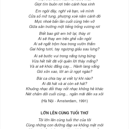
Giọt tím buồn rơi trên cánh hoa xinh
Em ngồi đây, nghĩ về bạn, về mình
Cửa sổ mở tung, phượng xoè năm cánh đỏ
Mực nhoè bẩn lần cuối cùng trên vở
Giữa sân trường một tiếng trống vương rơi
Biết bao giờ em trở lại, thày ơi
Ai sẽ thay em trên ghế vẫn ngồi
Ai sẽ ngắt trộm hoa trong vườn thắm
Gai hồng tươi, tay ngượng giấu sau lưng?
Ai sẽ bước vui trong nắng tưng bừng
Vừa hết tiết đã vội quên lời thày mắng?
Và ai sẽ khóc đắng cay... Hành lang vắng
Gió xôn xao, lời an ủi ngọt ngào?
Bài ca chia tay ai viết tự khi nào?
Ai đã hát và ai còn sẽ hát?
Khuông nhạc đổi thay nốt nhạc không hề khác
Nét chấm dôi cuối cùng... ngân mãi đến xa xôi
(Hà Nội - Amsterdam, 1991)
LỚN LÊN CÙNG TUỔI THƠ
Tôi lớn lên cùng tuổi thơ của tôi
Cùng những con đường đạp xe không mệt mỏi