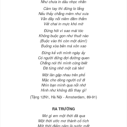
Như chưa in dấu nhọc nhằn
Cầm tay thì đừng lo lắng
Nếu thấy chẳng mềm như xưa
Vẫn đây nỗi niềm đằm thắm
Vết chai in mực khó mờ
Đừng hỏi vì sao mái tóc
Không buộc gọn như thuở nào
(Buộc vào thì còn một dúm!)
Buông xòa bên má xôn xao
Đừng kể với mình ngày ấy
Có người đứng đợi đường quen
Chẳng nói thì mình cũng biết
Đã từng nhớ một cái tên!
Một lần gặp nhau trên phố
Mặc cho dòng người cứ đi
Nhìn bạn mình qua nỗi nhớ
Hình như không đổi thay gì!
(Tặng 12N1, Hà Nội - Amsterdam, 89-91)
RA TRƯỜNG
Mơ gì em một thời đã qua
Một thời ước mơ thành cổ tích
Một thời điểm năm là nước mắt