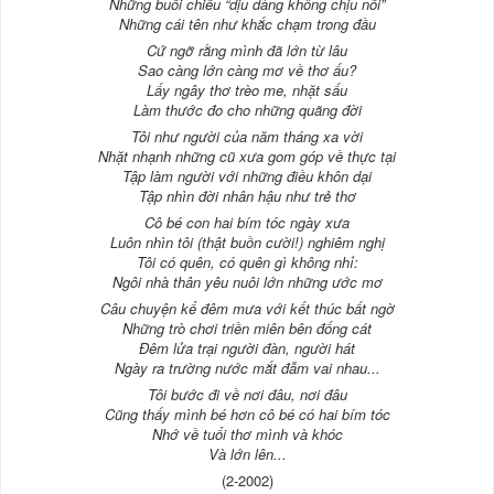
Những buổi chiều “dịu dàng không chịu nổi”
Những cái tên như khắc chạm trong đầu
Cứ ngỡ rằng mình đã lớn từ lâu
Sao càng lớn càng mơ về thơ ấu?
Lấy ngây thơ trèo me, nhặt sấu
Làm thước đo cho những quãng đời
Tôi như người của năm tháng xa vời
Nhặt nhạnh những cũ xưa gom góp về thực tại
Tập làm người với những điều khôn dại
Tập nhìn đời nhân hậu như trẻ thơ
Cô bé con hai bím tóc ngày xưa
Luôn nhìn tôi (thật buồn cười!) nghiêm nghị
Tôi có quên, có quên gì không nhỉ:
Ngôi nhà thân yêu nuôi lớn những ước mơ
Câu chuyện kể đêm mưa với kết thúc bất ngờ
Những trò chơi triền miên bên đống cát
Đêm lửa trại người đàn, người hát
Ngày ra trường nước mắt đẫm vai nhau...
Tôi bước đi về nơi đâu, nơi đâu
Cũng thấy mình bé hơn cô bé có hai bím tóc
Nhớ về tuổi thơ mình và khóc
Và lớn lên...
(2-2002)