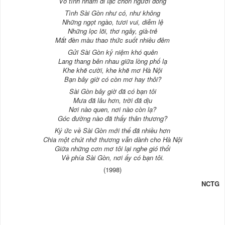
Vô tình nhầm đi lạc chốn người đông
Tình Sài Gòn như có, như không
Những ngọt ngào, tươi vui, diễm lệ
Những lọc lõi, thơ ngây, già-trẻ
Mắt đèn màu thao thức suốt nhiều đêm
Gửi Sài Gòn kỷ niệm khó quên
Lang thang bên nhau giữa lòng phố lạ
Khe khẽ cười, khe khẽ mơ Hà Nội
Bạn bây giờ có còn mơ hay thôi?
Sài Gòn bây giờ đã có bạn tôi
Mưa đã lâu hơn, trời đã dịu
Nơi nào quen, nơi nào còn lạ?
Góc đường nào đã thấy thân thương?
Ký ức về Sài Gòn mới thế đã nhiều hơn
Chia một chút nhớ thương vẫn dành cho Hà Nội
Giữa những cơn mơ tôi lại nghe gió thổi
Về phía Sài Gòn, nơi ấy có bạn tôi.
(1998)
NCTG