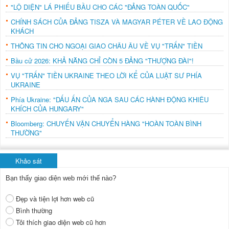
"LỘ DIỆN" LÁ PHIẾU BẦU CHO CÁC "ĐẢNG TOÀN QUỐC"
CHÍNH SÁCH CỦA ĐẢNG TISZA VÀ MAGYAR PÉTER VỀ LAO ĐỘNG
KHÁCH
THÔNG TIN CHO NGOẠI GIAO CHÂU ÂU VỀ VỤ "TRẤN" TIỀN
Bầu cử 2026: KHẢ NĂNG CHỈ CÒN 5 ĐẢNG "THƯỢNG ĐÀI"!
VỤ "TRẤN" TIỀN UKRAINE THEO LỜI KỂ CỦA LUẬT SƯ PHÍA
UKRAINE
Phía Ukraine: "DẤU ẤN CỦA NGA SAU CÁC HÀNH ĐỘNG KHIÊU
KHÍCH CỦA HUNGARY"
Bloomberg: CHUYẾN VẬN CHUYỂN HÀNG "HOÀN TOÀN BÌNH
THƯỜNG"
Khảo sát
Bạn thấy giao diện web mới thế nào?
Đẹp và tiện lợi hơn web cũ
Bình thường
Tôi thích giao diện web cũ hơn