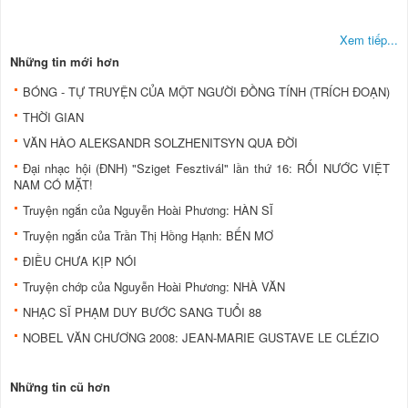
Xem tiếp...
Những tin mới hơn
BÓNG - TỰ TRUYỆN CỦA MỘT NGƯỜI ĐỒNG TÍNH (TRÍCH ĐOẠN)
THỜI GIAN
VĂN HÀO ALEKSANDR SOLZHENITSYN QUA ĐỜI
Đại nhạc hội (ĐNH) "Sziget Fesztivál" lần thứ 16: RỐI NƯỚC VIỆT
NAM CÓ MẶT!
Truyện ngắn của Nguyễn Hoài Phương: HÀN SĨ
Truyện ngắn của Trần Thị Hồng Hạnh: BẾN MƠ
ĐIỀU CHƯA KỊP NÓI
Truyện chớp của Nguyễn Hoài Phương: NHÀ VĂN
NHẠC SĨ PHẠM DUY BƯỚC SANG TUỔI 88
NOBEL VĂN CHƯƠNG 2008: JEAN-MARIE GUSTAVE LE CLÉZIO
Những tin cũ hơn