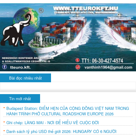
Bài đọc nhiều nhất
Tin mới nhất
Budapest Station: ĐIỂM HẸN CỦA CỘNG ĐỒNG VIỆT NAM TRONG
HÀNH TRÌNH PHỞ CULTURAL ROADSHOW EUROPE 2026
Ghi chép: LÀNG MAI - NƠI ĐỂ HIỂU VỀ CUỘC ĐỜI
Danh sách tỷ phú USD thế giới 2026: HUNGARY CÓ 6 NGƯỜI