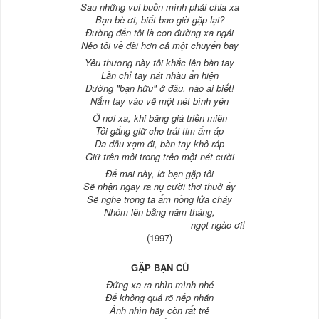
Sau những vui buồn mình phải chia xa
Bạn bè ơi, biết bao giờ gặp lại?
Đường đến tôi là con đường xa ngái
Nẻo tôi về dài hơn cả một chuyến bay
Yêu thương này tôi khắc lên bàn tay
Lằn chỉ tay nát nhàu ẩn hiện
Đường "bạn hữu" ở đâu, nào ai biết!
Nắm tay vào vẽ một nét bình yên
Ở nơi xa, khi băng giá triền miên
Tôi gắng giữ cho trái tim ấm áp
Da dẫu xạm đi, bàn tay khô ráp
Giữ trên môi trong trẻo một nét cười
Để mai này, lỡ bạn gặp tôi
Sẽ nhận ngay ra nụ cười thơ thuở ấy
Sẽ nghe trong ta ấm nồng lửa cháy
Nhóm lên bằng năm tháng,
ngọt ngào ơi!
(1997)
GẶP BẠN CŨ
Đứng xa ra nhìn mình nhé
Để không quá rõ nếp nhăn
Ánh nhìn hãy còn rất trẻ