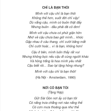
CHỈ LÀ BẠN THÔI
Mình với cậu chỉ là bạn thôi
Không thể hơn, suốt đời chỉ vậy!
Dù vắng cậu, mình có buồn thật đấy
Nhưng buồn - đâu phải đã cô đơn!
Mình với cậu chưa có phút giận hờn
Nhớ về cậu chưa bao giờ mình... khóc
Gặp nhau ở cầu thang, chỉ cười bằng mắt
Chỉ cười hoài... vì là bạn, không hơn!
Cậu ở bên, mình luôn thấy rất vui
Nhưng không bực nếu cậu đi cùng người khác
Và hồng trắng là hoa mình yêu nhất
Cậu biết rồi... Sao lại tặng hồng nhung?
Mình với cậu chỉ là bạn thôi!
(Hà Nội - Amsterdam, 1990)
NƠI CÓ BẠN TÔI
(Tặng Hợp)
Gửi Sài Gòn nơi ấy có bạn tôi
Có nắng trưa chẳng nơi nào nắng thế
Có cơn mưa thoảng qua như thể