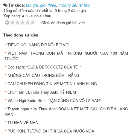
Từ khóa:
tác giả
,
giới thiệu
,
thượng đế
,
tài tình
Tổng số điểm của bài viết là: 9 trong 2 đánh giá
Xếp hạng:
4.5
-
2
phiếu bầu
Click để đánh giá bài viết
Theo dòng sự kiện
TIẾNG NÓI NÂNG ĐỠ NỖI BƠ VƠ
VIỆT NAM TRONG CON MẮT NHỮNG NGƯỜI NGA 100 NĂM
TRƯỚC
Đọc sách: “OLGA BERGGOLTZ CỦA TÔI”
NHỮNG CÂY CẦU TRONG ĐÊM TRẮNG
CÂU CHUYỆN ĐÁNG TIN VỀ MỘT NỮ ANH HÙNG
Chùm tản văn của Thụy Anh: KỶ NIỆM
Võ sư Ngô Xuân Bính: “TẬN CÙNG CỦA VÕ LÀ VĂN”
Truyện ngắn của Thụy Anh: ĐOẠN KẾT MỘT CÂU CHUYỆN LÃNG
MẠN
TỪ NHÀ VỀ NHÀ
PUSHKIN, TƯỢNG ĐÀI THI CA CỦA NƯỚC NGA