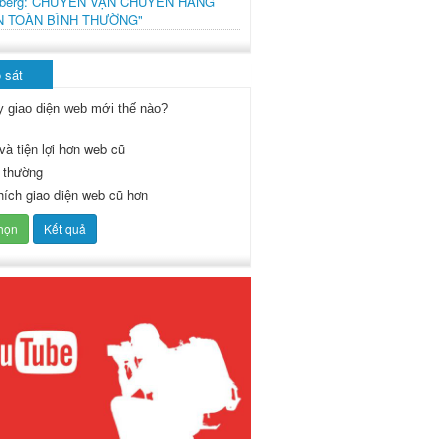
mberg: CHUYẾN VẬN CHUYỂN HÀNG
N TOÀN BÌNH THƯỜNG"
 sát
y giao diện web mới thế nào?
và tiện lợi hơn web cũ
 thường
thích giao diện web cũ hơn