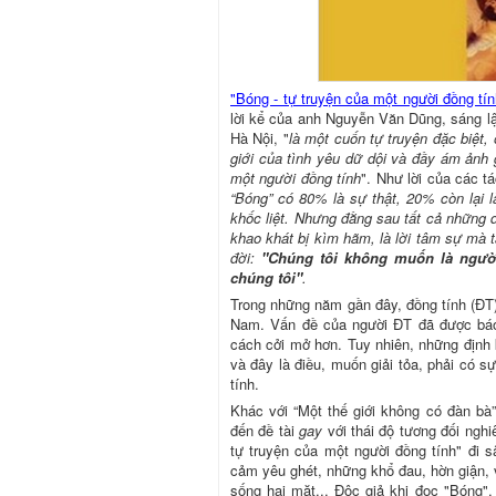
"Bóng - tự truyện của một người đồng tín
lời kể của anh Nguyễn Văn Dũng, sáng lậ
Hà Nội, "
là một cuốn tự truyện đặc biệt,
giới của tình yêu dữ dội và đầy ám ảnh
một người đồng tính
". Như lời của các tá
“Bóng” có 80% là sự thật, 20% còn lại 
khốc liệt. Nhưng đằng sau tất cả những 
khao khát bị kìm hãm, là lời tâm sự mà t
đời:
"Chúng tôi không muốn là ngườ
chúng tôi"
.
Trong những năm gần đây, đồng tính (ĐT)
Nam. Vấn đề của người ĐT đã được báo 
cách cởi mở hơn. Tuy nhiên, những định 
và đây là điều, muốn giải tỏa, phải có s
tính.
Khác với “Một thế giới không có đàn bà”
đến đề tài
gay
với thái độ tương đối ngh
tự truyện của một người đồng tính" đi 
cảm yêu ghét, những khổ đau, hờn giận, v
sống hai mặt... Độc giả khi đọc "Bóng",