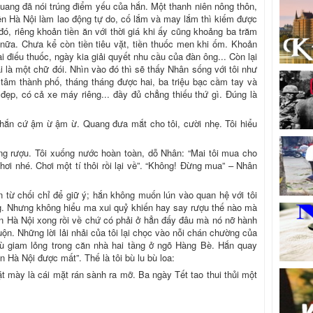
Quang đã nói trúng điểm yếu của hắn. Một thanh niên nông thôn,
lên Hà Nội làm lao động tự do, cố lắm và may lắm thì kiếm được
ó, riêng khoản tiền ăn với thời giá khi ấy cũng khoảng ba trăm
nữa. Chưa kể còn tiền tiêu vặt, tiền thuốc men khi ốm. Khoản
i điếu thuốc, ngày kia giải quyết nhu cầu của đàn ông... Còn lại
 là một chữ đói. Nhìn vào đó thì sẽ thấy Nhân sống với tôi như
 tâm thành phố, tháng tháng được hai, ba triệu bạc cầm tay và
đẹp, có cả xe máy riêng... đầy đủ chẳng thiếu thứ gì. Đúng là
hắn cứ ậm ừ ậm ừ. Quang đưa mắt cho tôi, cười nhẹ. Tôi hiểu
ng rượu. Tôi xuống nước hoàn toàn, dỗ Nhân: “Mai tôi mua cho
hơi nhé. Chơi một tí thôi rồi lại về”. “Không! Đừng mua” – Nhân
ân từ chối chỉ để giữ ý; hắn không muốn lún vào quan hệ với tôi
g. Nhưng không hiểu ma xui quỷ khiến hay say rượu thế nào mà
, lên Hà Nội xong rồi về chứ có phải ở hẳn đấy đâu mà nó nỡ hành
ộn. Những lời lải nhải của tôi lại chọc vào nỗi chán chường của
ù giam lỏng trong căn nhà hai tầng ở ngõ Hàng Bè. Hắn quay
 Hà Nội được mất”. Thế là tôi bù lu bù loa:
t mày là cái mặt rán sành ra mỡ. Ba ngày Tết tao thui thủi một