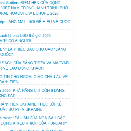
est Station: ĐIỂM HẸN CỦA CỘNG
 VIỆT NAM TRONG HÀNH TRÌNH PHỞ
URAL ROADSHOW EUROPE 2026
hép: LÀNG MAI - NƠI ĐỂ HIỂU VỀ CUỘC
ách tỷ phú USD thế giới 2026:
ARY CÓ 6 NGƯỜI
IỆN" LÁ PHIẾU BẦU CHO CÁC "ĐẢNG
 QUỐC"
H SÁCH CỦA ĐẢNG TISZA VÀ MAGYAR
R VỀ LAO ĐỘNG KHÁCH
G TIN CHO NGOẠI GIAO CHÂU ÂU VỀ
RẤN" TIỀN
ử 2026: KHẢ NĂNG CHỈ CÒN 5 ĐẢNG
NG ĐÀI"!
RẤN" TIỀN UKRAINE THEO LỜI KỂ
LUẬT SƯ PHÍA UKRAINE
Ukraine: "DẤU ẤN CỦA NGA SAU CÁC
 ĐỘNG KHIÊU KHÍCH CỦA HUNGARY"