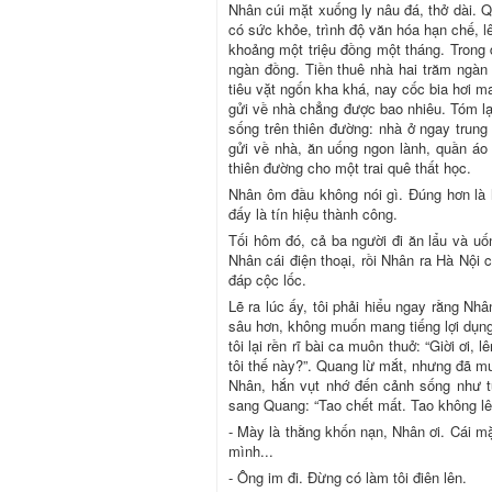
Nhân cúi mặt xuống ly nâu đá, thở dài. 
có sức khỏe, trình độ văn hóa hạn chế, 
khoảng một triệu đồng một tháng. Trong đ
ngàn đồng. Tiền thuê nhà hai trăm ngàn 
tiêu vặt ngốn kha khá, nay cốc bia hơi ma
gửi về nhà chẳng được bao nhiêu. Tóm lại
sống trên thiên đường: nhà ở ngay trung
gửi về nhà, ăn uống ngon lành, quần áo 
thiên đường cho một trai quê thất học.
Nhân ôm đầu không nói gì. Đúng hơn là 
đấy là tín hiệu thành công.
Tối hôm đó, cả ba người đi ăn lẩu và uố
Nhân cái điện thoại, rồi Nhân ra Hà Nội c
đáp cộc lốc.
Lẽ ra lúc ấy, tôi phải hiểu ngay rằng Nh
sâu hơn, không muốn mang tiếng lợi dụn
tôi lại rền rĩ bài ca muôn thuở: “Giời ơi
tôi thế này?”. Quang lừ mắt, nhưng đã mu
Nhân, hắn vụt nhớ đến cảnh sống như t
sang Quang: “Tao chết mất. Tao không lên
- Mày là thằng khốn nạn, Nhân ơi. Cái mặ
mình...
- Ông im đi. Đừng có làm tôi điên lên.