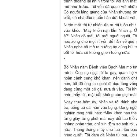
thỉnh thoảng lại nhìn trộm tôi với ánh m
mở như trước. Tôi vốn đã quen với những
Có người láng giềng của Nhân thương tìn
biết, cả nhà đều muốn hắn dứt khoát với t
Nước mắt tôi tự nhiên ứa ra rồi tuôn nh
vừa khóc: “Mày khốn nạn lắm Nhân ạ. Ở
à?” Nhân dỗ mãi, tôi mới nguôi nguôi. 
học xong cho một ít vốn để hắn về quê 
Nhân nghe tôi mở ra hướng ấy cũng bùi tai
bắt tôi hứa sẽ không ghen tuông nữa.
*
Bố Nhân nằm Bệnh viện Bạch Mai mổ tim
mình. Ông cụ ngại tôi là gay, quan hệ 
hoàn cảnh cũng khó khăn, nên đành chấ
hơn, tôi đỡ ông ra ngoài đi dạo lòng vò
đang cùng một cô gái nữa đi vào. Tôi kh
nhìn thấy tôi, mặt cắt không còn giọt máu.
Ngay trưa hôm ấy, Nhân và tôi đánh nhau
trà, uống cả cái hận vào bụng. Đang ngồi 
nghiến răng chửi hắn: “Mày khốn nạn thế?
từng giây từng phút mà mày dối tao thế 
nhàng phân trần, chỉ xin “Em sợ anh rồi.
nữa. Tháng tháng mày cho tao triệu bạc
nhục quá!”. Tôi đấm đá Nhân túi bụi, lúc