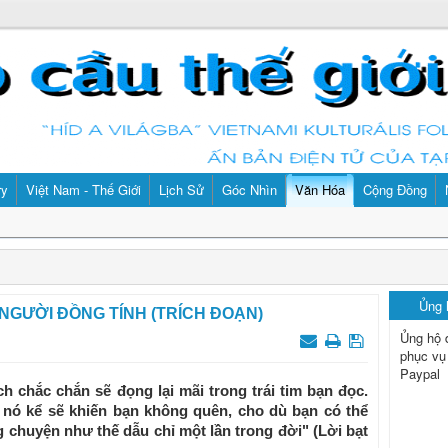
ry
Việt Nam - Thế Giới
Lịch Sử
Góc Nhìn
Văn Hóa
Cộng Đồng
Ủng
NGƯỜI ĐỒNG TÍNH (TRÍCH ĐOẠN)
Ủng hộ 
phục vụ
Paypal
 chắc chắn sẽ đọng lại mãi trong trái tim bạn đọc.
ó kể sẽ khiến bạn không quên, cho dù bạn có thể
 chuyện như thế dẫu chỉ một lần trong đời" (Lời bạt