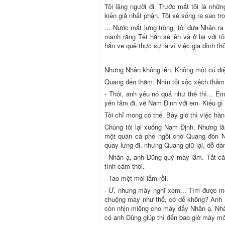
Tôi lặng người đi. Trước mắt tôi là nhữ
kiến giả nhất phận. Tôi sẽ sống ra sao t
... Nước mắt lưng tròng, tôi đưa Nhân r
manh rằng Tết hắn sẽ lên và ở lại với tô
hắn về quê thực sự là vì việc gia đình th
Nhưng Nhân không lên. Không một cú điệ
Quang đến thăm. Nhìn tôi xộc xệch thảm 
- Thôi, anh yêu nó quá như thế thì... Em
yên tâm đi, về Nam Định với em. Kiểu gì
Tôi chỉ mong có thế. Bây giờ thì việc hàn
Chúng tôi lại xuống Nam Định. Nhưng lầ
một quán cà phê ngồi chờ Quang đón N
quay lưng đi, nhưng Quang giữ lại, dỗ dà
- Nhân ạ, anh Dũng quý mày lắm. Tất cả 
tình cảm thôi.
- Tao mệt mỏi lắm rồi.
- Ừ, nhưng mày nghĩ xem... Tìm được mộ
chuộng mày như thế, có dễ không? Anh Dũ
còn nhịn miệng cho mày đấy Nhân ạ. Nhà
có anh Dũng giúp thì đến bao giờ mày 