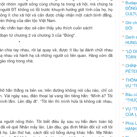
Budap
 một nhóm người sống cùng chúng ta trong xã hội, mà chúng ta
ĐỒNG
, người ĐT không có lỗi trước khuynh hướng giới tính của họ, họ
CULT
ông ít cho xã hội và cần được chấp nhận một cách bình đẳng,
yền thống của dân tộc Việt Nam.
Ghi c
chắc chắn bạn đọc sẽ cảm thấy yêu thích cuốn sách!
ĐỜI
h đoạn từ chương 2 và chương 3 của "Bóng".
Danh s
HUNG
*
 chia tay nhau, rồi lại quay về, được ít lâu lại đánh chửi nhau
"LỘ D
 hạ nhau và hành hạ cả những người có liên quan. Hàng xóm đã
TOÀN
gào rống trong nhà:
CHÍN
PÉTE
THÔN
VỤ "T
hở hắn thẳng ra bến xe, trên đường không nói câu nào, chỉ có
Bầu c
 Vài ngày sau, điện thoại lại vang lên tiếng hắn: “Mình à? Tôi
"THƯỢ
mình lắm. Lên đây đi”. “Tôi lên thì mình hứa là không cãi nhau,
VỤ "T
CỦA 
ủa người nông thôn. Tôi biết điều ấy sau vụ hắn đem toàn bộ
Phía 
i đã về quê Nhân mấy lần. Lần đầu, gia đình Nhân đối xử với tôi
HÀNH
cả họ. Lần thứ hai, cách đối xử bỗng dưng khác hẳn. Mẹ Nhân