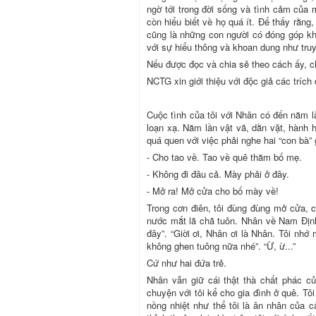
ngờ tới trong đời sống và tình cảm của
còn hiểu biết về họ quá ít. Để thấy rằng
cũng là những con người có đóng góp kh
với sự hiểu thông và khoan dung như tru
Nếu được đọc và chia sẻ theo cách ấy, 
NCTG xin giới thiệu với độc giả các tríc
Cuộc tình của tôi với Nhân có đến năm lần
loạn xạ. Năm lần vật vã, dằn vặt, hành
quá quen với việc phải nghe hai “con bà” 
- Cho tao về. Tao về quê thăm bố mẹ.
- Không đi đâu cả. Mày phải ở đây.
- Mở ra! Mở cửa cho bố mày về!
Trong cơn điên, tôi đùng đùng mở cửa, c
nước mắt lã chã tuôn. Nhân về Nam Định.
đây”. “Giời ơi, Nhân ơi là Nhân. Tôi nhớ 
không ghen tuông nữa nhé”. “Ừ, ừ...”
Cứ như hai đứa trẻ.
Nhân vẫn giữ cái thật thà chất phác c
chuyện với tôi kể cho gia đình ở quê. Tô
nồng nhiệt như thể tôi là ân nhân của 