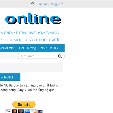
Đặt làm trang chủ
Người Việt
Đời Thường
Nhìn Ra TG
 hộ NCTG
để NCTG duy trì và nâng cao chất lượng
 cộng đồng.
Quý vị có thể ủng hộ qua