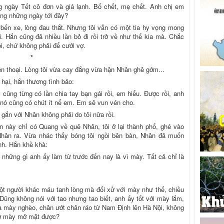
ng ngày Tết cô đơn và giá lạnh. Bố chết, mẹ chết. Anh chị em
rong những ngày tới đây?
a bến xe, lòng đau thắt. Nhưng tôi vẫn có một tia hy vọng mong
i. Hắn cũng đã nhiều lần bỏ đi rồi trở về như thế kia mà. Chắc
ôi, chứ không phải để cưới vợ.
*
n thoại. Lòng tôi vừa cay đắng vừa hận Nhân ghê gớm...
hại, hắn thương tình bảo:
 cũng từng có lần chia tay bạn gái rồi, em hiểu. Được rồi, anh
 nó cũng có chút ít nể em. Em sẽ vun vén cho.
 gắn với Nhân không phải do tôi nữa rồi.
n này chỉ có Quang về quê Nhân, tôi ở lại thành phố, ghé vào
hân ra. Vừa nhác thấy bóng tôi ngồi bên bàn, Nhân đã muốn
nh. Hắn khề khà:
những gì anh ấy làm từ trước đến nay là vì mày. Tất cả chỉ là
t người khác máu tanh lòng mà đối xử với mày như thế, chiều
ng không nói với tao nhưng tao biết, anh ấy tốt với mày lắm,
 mày nghèo, chân ướt chân ráo từ Nam Định lên Hà Nội, không
mở mày mở mặt được?