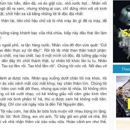
 túm tóc hắn, đấm đá, xé áo giật cúc, nhổ nước bọt... Nhân nổi
 ngõ đổ ra xem, nhưng không ai can, chỉ đứng nhìn với vẻ kinh
ặt, chửi hắn xa xả bằng những lời lẽ độc địa nhất:
 thần tài, tiền chủ hậu chủ cả lò nhà mày ăn gì đẻ ra mày, để
 chuông vàng khánh bạc của nhà chùa, kiếp này đầu thai lên làm
!
ra ngoài phố, ra tận hàng nước. Nhân vừa đỡ đòn vừa quát: “Cút
o điên thực sự rồi đây!”. Rồi tôi lải nhải than thân trách phận:
ố tao chết, mẹ tao chết, tao ở một mình cô độc, đã tưởng gặp mày
 đến đây thì chửi thành thật, tự nhiên tôi khóc lên tu tu. Nhân
 Tao sợ lắm rồi. Tao khổ lắm rồi”. Chúng tôi nức nở. Nỗi đau vỡ
Theo
đánh ai được nữa. Nhân quỵ xuống dưới chân tôi mà khóc, tôi
n áo xộc xệch mất cúc mất khuy, tay chân thâm tím. Chúng tôi
 trăm con mắt dõi theo, nhưng qua màn lệ nhòa, tôi không nhìn
ang có kẻ cười nhạo, có kẻ không giấu nổi cảm giác kinh tởm
cười nói bình phẩm hỉ hả, thú vị được xem hề không mất tiền.
nắng. Chỉ còn vài ngày nữa là đến Tết Nguyên đán.
Tôi nấu cơm, hai đứa ăn bữa trưa muộn với nhau trong im lặng.
ớc tôi: “Anh Dũng, em xin anh. Từ bây giờ em phải về nhà. Bố
i về nhà nhận thêm vài sào mầu nữa. Hoàn cảnh em như thế,