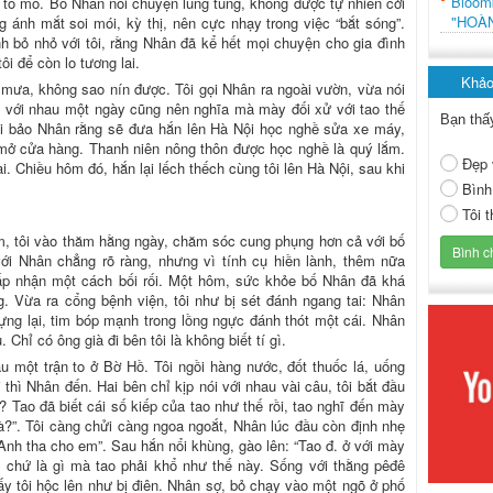
Bloo
ắt tò mò. Bố Nhân nói chuyện lúng túng, không được tự nhiên cởi
"HOÀ
 ánh mắt soi mói, kỳ thị, nên cực nhạy trong việc “bắt sóng”.
h bỏ nhỏ với tôi, rằng Nhân đã kể hết mọi chuyện cho gia đình
ôi để còn lo tương lai.
Khảo
ư mưa, không sao nín được. Tôi gọi Nhân ra ngoài vườn, vừa nói
 với nhau một ngày cũng nên nghĩa mà mày đối xử với tao thế
Bạn thấ
Tôi bảo Nhân rằng sẽ đưa hắn lên Hà Nội học nghề sửa xe máy,
mở cửa hàng. Thanh niên nông thôn được học nghề là quý lắm.
Đẹp 
. Chiều hôm đó, hắn lại lếch thếch cùng tôi lên Hà Nội, sau khi
Bình
Tôi 
, tôi vào thăm hằng ngày, chăm sóc cung phụng hơn cả với bố
với Nhân chẳng rõ ràng, nhưng vì tính cụ hiền lành, thêm nữa
p nhận một cách bối rối. Một hôm, sức khỏe bố Nhân đã khá
ng. Vừa ra cổng bệnh viện, tôi như bị sét đánh ngang tai: Nhân
ựng lại, tim bóp mạnh trong lồng ngực đánh thót một cái. Nhân
 Chỉ có ông già đi bên tôi là không biết tí gì.
 một trận to ở Bờ Hồ. Tôi ngồi hàng nước, đốt thuốc lá, uống
thì Nhân đến. Hai bên chỉ kịp nói với nhau vài câu, tôi bắt đầu
 Tao đã biết cái số kiếp của tao như thế rồi, tao nghĩ đến mày
à?”. Tôi càng chửi càng ngoa ngoắt, Nhân lúc đầu còn định nhẹ
 Anh tha cho em”. Sau hắn nổi khùng, gào lên: “Tao đ. ở với mày
 chứ là gì mà tao phải khổ như thế này. Sống với thằng pêđê
 ấy tôi hộc lên như bị điên. Nhân sợ, bỏ chạy vào một ngõ ở phố