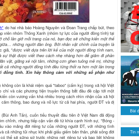
h"
do hai nhà báo Hoàng Nguyên và Đoan Trang chấp bút, theo
p viên nhóm Thông Xanh (nhóm tự lực của người đồng tính) tại
 ở chỗ lần giở mỗi trang của nó, bạn đọc sẽ chứng kiến một thế
 giữa… những người đàn ông. Bởi nhân vật chính của truyện là
c giả, "
được viết dựa trên lời kể của một người đồng tính nam,
là sự thật được viết theo cách nhẹ nhàng hơn để giảm đi phần
dằn vặt, giằng xé nội tâm, những cơn ghen tuông mê mị, những
ất cả những người đồng tính đều từng thốt ra hơn một lần trong
i đồng tính. Xin hãy thông cảm với những số phận như
 không còn là khái niệm quá "taboo" (cấm kỵ) trong xã hội Việt
chí và các phương tiện truyền thông bắt đầu đề cập tới một
kiến còn vương vấn khá nhiều trong cách nhìn nhận của xã hội
ự cảm thông, bao dung và nỗ lực từ cả hai phía, người ĐT và dị
Bài 
 (Bùi Anh Tấn), cuốn tiểu thuyết đầu tiên ở Việt Nam đả động
iêm chỉnh, nhưng tiếp cận vấn đề từ khía cạnh hình sự, "Bóng -
sâu vào mảng đời riêng tư của những người ĐT, với những tình
Tin 
à cả những tủi nhục khi phải giấu giếm bản thân, phải sống đời
 có thể sẽ sững sờ trước những nét riêng tư và bạo liệt không