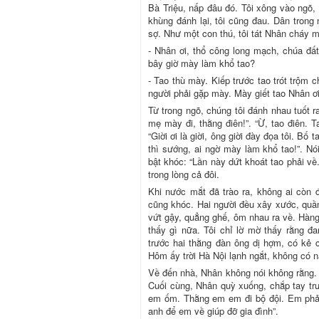
Bà Triệu, nấp đâu đó. Tôi xông vào ngõ,
khùng đánh lại, tôi cũng đau. Dân trong
sợ. Như một con thú, tôi tát Nhân cháy m
- Nhân ơi, thổ công long mạch, chúa đất
bây giờ mày làm khổ tao?
- Tao thù mày. Kiếp trước tao trót trộm
người phải gặp mày. Mày giết tao Nhân ơi
Từ trong ngõ, chúng tôi đánh nhau tuốt 
mẹ mày đi, thằng điên!”. “Ừ, tao điên. Ta
“Giời ơi là giời, ông giời đày đọa tôi. B
thì sướng, ai ngờ mày làm khổ tao!”. Nói
bật khóc: “Lần này dứt khoát tao phải về.
trong lòng cả đôi.
Khi nước mắt đã trào ra, không ai còn 
cũng khóc. Hai người đều xây xước, quầ
vứt gậy, quẳng ghế, ôm nhau ra về. Hàng
thấy gì nữa. Tôi chỉ lờ mờ thấy rằng đ
trước hai thằng đàn ông dị hợm, có kẻ 
Hôm ấy trời Hà Nội lạnh ngắt, không có 
Về đến nhà, Nhân không nói không rằng. 
Cuối cùng, Nhân quỳ xuống, chắp tay trư
em ốm. Thằng em em đi bộ đội. Em phả
anh để em về giúp đỡ gia đình”.