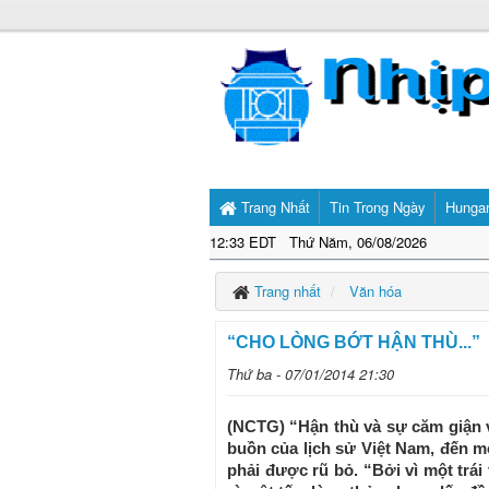
Trang Nhất
Tin Trong Ngày
Hunga
12:33 EDT Thứ Năm, 06/08/2026
Trang nhất
Văn hóa
“CHO LÒNG BỚT HẬN THÙ...”
Thứ ba - 07/01/2014 21:30
(NCTG) “Hận thù và sự căm giận 
buồn của lịch sử Việt Nam, đến mộ
phải được rũ bỏ. “Bởi vì một trái