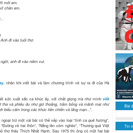
ớt môi em.
uít chân em.
...
.
 Anh đi vào tuổi thơ.
ngời, anh đi vào niềm vui.
ày
, nhân khi viết bài và làm chương trình về sự ra đi của Hà
hết sức xuất sắc ca khúc ấy, với chất giọng mà như mình
viết
ớt tha và phiêu du như gió thoảng, trầm bổng và mảnh mai như
Bài 
nh biểu cảm trong các khúc tiền chiến và lãng mạn.
..”.
goại trừ một vài bài có thể xếp vào loại “
tình ca quê hương
”,
 “Đường về hai thôn”, “Nắng lên xóm nghèo”, “Thương quá Việt
Tin 
hổ thơ thầy Thích Nhất Hạnh. Sau 1975 thì ông có một hai bài