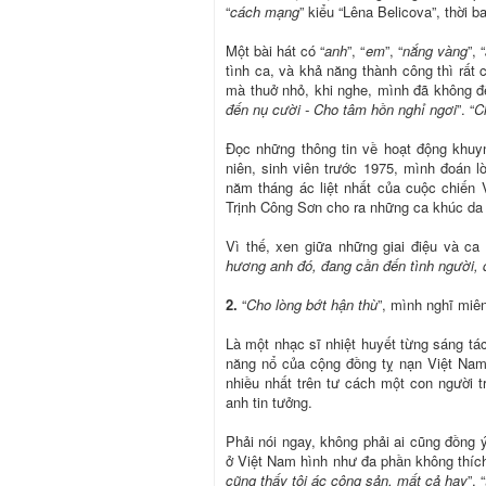
“
cách mạng
” kiểu “Lêna Belicova”, thời 
Một bài hát có “
anh
”, “
em
”, “
nắng vàng
”, “
tình ca, và khả năng thành công thì rất 
mà thuở nhỏ, khi nghe, mình đã không đ
đến nụ cười - Cho tâm hồn nghỉ ngơi
”. “
C
Đọc những thông tin về hoạt động khuy
niên, sinh viên trước 1975, mình đoán 
năm tháng ác liệt nhất của cuộc chiến
Trịnh Công Sơn cho ra những ca khúc da 
Vì thế, xen giữa những giai điệu và ca 
hương anh đó, đang cần đến tình người, 
2.
“
Cho lòng bớt hận thù
”, mình nghĩ miê
Là một nhạc sĩ nhiệt huyết từng sáng tác
năng nổ của cộng đồng tỵ nạn Việt Nam
nhiều nhất trên tư cách một con người t
anh tin tưởng.
Phải nói ngay, không phải ai cũng đồng
ở Việt Nam hình như đa phần không thích
cũng thấy tội ác cộng sản, mất cả hay
”, “