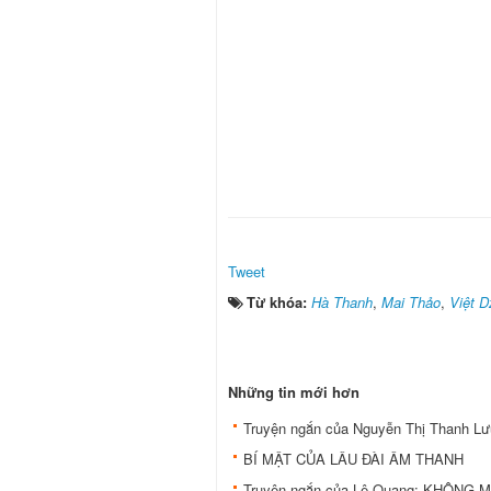
Tweet
Từ khóa:
Hà Thanh
,
Mai Thảo
,
Việt 
Những tin mới hơn
Truyện ngắn của Nguyễn Thị Thanh 
BÍ MẬT CỦA LÂU ĐÀI ÂM THANH
Truyện ngắn của Lê Quang: KHÔNG 