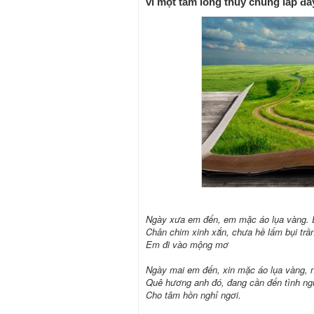
vì một tấm lòng thủy chung lấp đầ
Ngày xưa em đến, em mặc áo lụa vàng. E
Chân chim xinh xắn, chưa hề lấm bụi trầ
Em đi vào mộng mơ
Ngày mai em đến, xin mặc áo lụa vàng, 
Quê hương anh đó, đang cần đến tình ng
Cho tâm hồn nghỉ ngơi.