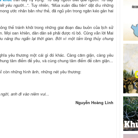
iết yêu người
...”. Tuy nhiên, “Mùa xuân đầu tiên” dặt dìu những
mong ước nhân bản như thế, đã ngủ yên trong ngăn kéo gần hai
ng thể tránh khỏi trong những giai đoạn đau buồn của lịch sử
n. Mọi oan khiên, dần dần sẽ phải được rũ bỏ. Cũng vẫn lời Mai
ệu năng thu ngắn lại thời gian. Bởi vì một tấm lòng thủy chung
nghĩa yêu thương một cái gì đó khác. Càng căm giận, càng yêu
chung tâm điểm để yêu, và cùng chung tâm điểm để căm giận...
hỉ còn những hình ảnh, những nét yêu thương:
ngời, anh đi vào niềm vui...
Nguyễn Hoàng Linh