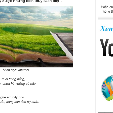
y được những biên thùy cách biệt”.
Hoặc qu
Thông ti
Minh họa: Internet
m đi trong nắng,
n, chưa hề vướng cỏ sầu
nghe em hãy nhớ.
ười, đang cần đến nụ cười.