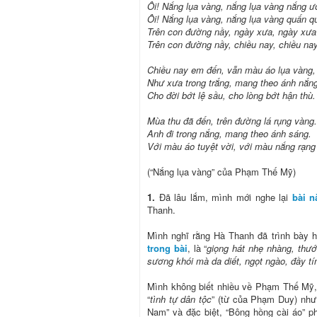
Ôi! Nắng lụa vàng, nắng lụa vàng nắng ư
Ôi! Nắng lụa vàng, nắng lụa vàng quấn q
Trên con đường nầy, ngày xưa, ngày xưa
Trên con đường nầy, chiều nay, chiều nay
Chiều nay em đến, vẫn màu áo lụa vàng,
Như xưa trong trắng, mang theo ánh nắng
Cho đời bớt lệ sầu, cho lòng bớt hận thù.
Mùa thu đã đến, trên đường lá rụng vàng.
Anh đi trong nắng, mang theo ánh sáng.
Với màu áo tuyệt vời, với màu nắng rạng 
(“Nắng lụa vàng” của Phạm Thế Mỹ)
1.
Đã lâu lắm, mình mới nghe lại
bài n
Thanh.
Mình nghĩ rằng Hà Thanh đã trình bày 
trong bài
, là “
giọng hát nhẹ nhàng, thư
sương khói mà da diết, ngọt ngào, đầy tí
Mình không biết nhiều về Phạm Thế Mỹ, n
“
tình tự dân tộc
” (từ của Phạm Duy) như
Nam” và đặc biệt, “Bông hồng cài áo” p