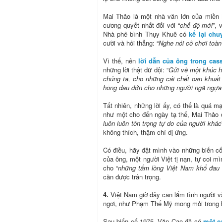
Mai Thảo là một nhà văn lớn của miền 
cương quyết nhất đối với “
chế độ mới
”, 
Nhà phê bình Thụy Khuê có
kể lại chu
cười và hỏi thẳng: “
Nghe nói cô chơi toàn
Vì thế, nên
lời dẫn của ông trong cass
những lời thật dữ dội: “
Gửi về một khúc h
chúng ta, cho những cái chết oan khuấ
hồng đau đớn cho những người ngã ngựa 
Tất nhiên, những lời ấy, có thể là quá 
như một cho đến ngày tạ thế, Mai Thảo 
luôn luôn tôn trọng tự do của người khác
không thích, thậm chí dị ứng.
Có điều, hãy đặt mình vào những biến cố
của ông, một người Việt tị nạn, tự coi mì
cho “
những tấm lòng Việt Nam khổ đau
cần được trân trọng.
4.
Việt Nam giờ đây cần lắm tình người v
ngơi, như Phạm Thế Mỹ mong mỏi trong b
Sau biến cố 1975, Văn Cao đã có
một c