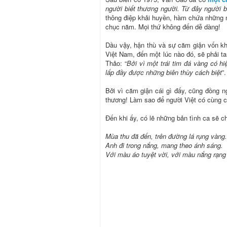
người biết thương người. Từ đây người b
thông điệp khải huyền, hàm chứa những 
chục năm. Mọi thứ không đến dễ dàng!
Dầu vậy, hận thù và sự căm giận vốn khô
Việt Nam, đến một lúc nào đó, sẽ phải ta
Thảo: “
Bởi vì một trái tim đá vàng có hi
lấp đầy được những biên thùy cách biệt
”.
Bởi vì căm giận cái gì đấy, cũng đồng 
thương! Làm sao để người Việt có cùng 
Đến khi ấy, có lẽ những bản tình ca sẽ c
Mùa thu đã đến, trên đường lá rụng vàng.
Anh đi trong nắng, mang theo ánh sáng.
Với màu áo tuyệt vời, với màu nắng rạng 