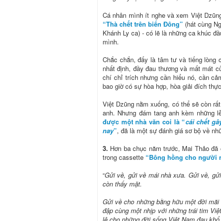
Cá nhân mình ít nghe và xem Việt Dzũng
“Thà chết trên biển Đông”
(hát cùng Ng
Khánh Ly ca) - có lẽ là những ca khúc đầu
mình.
Chắc chắn, đấy là tâm tư và tiếng lòng củ
nhất định, đầy đau thương và mất mát củ
chí chỉ trích nhưng cần hiểu nó, cần cả
bao giờ có sự hòa hợp, hòa giải đích thực
Việt Dzũng nằm xuống, có thể sẽ còn rất 
anh. Nhưng đám tang anh kèm những lễ 
được một nhà văn coi là “
cái chết g
nay
”
, đã là một sự đánh giá sơ bộ về nh
3.
Hơn ba chục năm trước, Mai Thảo đã
trong cassette
“Bông hồng cho người 
“
Gửi về, gửi về mái nhà xưa. Gửi về, gử
còn thấy mặt.
Gửi về cho những bằng hữu một đời mãi m
đập cùng một nhịp với những trái tim Vi
lệ cho những đời sống Việt Nam đau khổ 