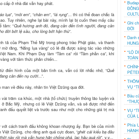
Budap
bao cấp ở nhà đài vẫn hay phát.
ĐỒNG
CULT
áo lụa
”, “
môi em
”, “
chân em
”, “
lá rụng
”... thì có thể đoan chắc là
cao. Tuy nhiên, nghe lại bài này, mình lại bị cuốn theo mấy câu
Ghi c
ể tâm: “
Quê hương anh đó, đang cần đến tình người, đang cần
ĐỜI
ho đời bớt lệ sầu, cho lòng bớt hận thù
”.
Danh s
nh tả của Phạm Thế Mỹ trong phong trào Phật giáo, và thanh
HUNG
lờ mờ rằng, “Nắng lụa vàng” có lẽ đã được sáng tác vào những
"LỘ D
 Việt Nam. Khi Phạm Duy làm “Tâm ca” rồi “Tâm phẫn ca”, khi
TOÀN
vàng với tâm thức phản chiến...
CHÍN
từ điển hình của một bản tình ca, vẫn có lời nhắc nhớ, “
Quê
PÉTE
đang cần đến nụ cười
...”.
THÔN
VỤ "T
n man về điều này, nhân tin Việt Dzũng qua đời.
Bầu c
 vài trăm ca khúc, một nhà (tổ chức) truyền thông lão luyện và
"THƯỢ
 ở Bắc Mỹ, nhưng có lẽ Việt Dzũng vẫn, và sẽ được nhớ đến
ranh đấu quyết liệt và trước sau như một cho những giá trị mà
VỤ "T
CỦA 
Phía 
 ý với cách tranh đấu không khoan nhượng ấy. Bạn bè của mình
HÀNH
 Việt Dzũng, cho rằng anh quá cực đoan, “
ghét cái kiểu bạ đâu
thời này rồi mà vẫn hung hãn chống phá, lạc hậu quá rồi
”, v.v...