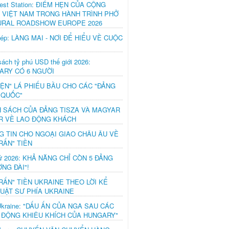
est Station: ĐIỂM HẸN CỦA CỘNG
 VIỆT NAM TRONG HÀNH TRÌNH PHỞ
URAL ROADSHOW EUROPE 2026
hép: LÀNG MAI - NƠI ĐỂ HIỂU VỀ CUỘC
ách tỷ phú USD thế giới 2026:
ARY CÓ 6 NGƯỜI
IỆN" LÁ PHIẾU BẦU CHO CÁC "ĐẢNG
 QUỐC"
H SÁCH CỦA ĐẢNG TISZA VÀ MAGYAR
R VỀ LAO ĐỘNG KHÁCH
G TIN CHO NGOẠI GIAO CHÂU ÂU VỀ
RẤN" TIỀN
ử 2026: KHẢ NĂNG CHỈ CÒN 5 ĐẢNG
NG ĐÀI"!
RẤN" TIỀN UKRAINE THEO LỜI KỂ
LUẬT SƯ PHÍA UKRAINE
Ukraine: "DẤU ẤN CỦA NGA SAU CÁC
 ĐỘNG KHIÊU KHÍCH CỦA HUNGARY"