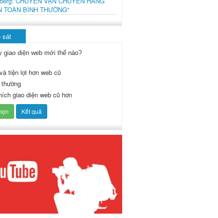
mberg: CHUYẾN VẬN CHUYỂN HÀNG
N TOÀN BÌNH THƯỜNG"
 sát
y giao diện web mới thế nào?
và tiện lợi hơn web cũ
 thường
thích giao diện web cũ hơn