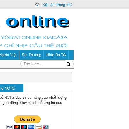
Đặt làm trang chủ
Người Việt
Đời Thường
Nhìn Ra TG
 hộ NCTG
để NCTG duy trì và nâng cao chất lượng
 cộng đồng.
Quý vị có thể ủng hộ qua