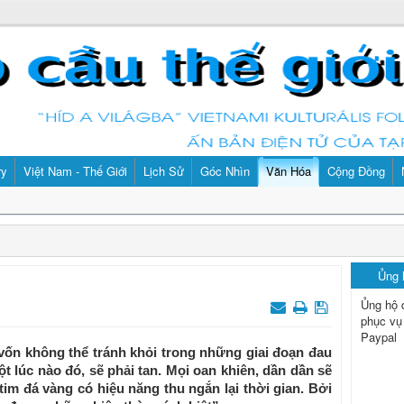
ry
Việt Nam - Thế Giới
Lịch Sử
Góc Nhìn
Văn Hóa
Cộng Đồng
Ủng
Ủng hộ 
phục vụ
Paypal
vốn không thể tránh khỏi trong những giai đoạn đau
t lúc nào đó, sẽ phải tan. Mọi oan khiên, dần dần sẽ
 tim đá vàng có hiệu năng thu ngắn lại thời gian. Bởi