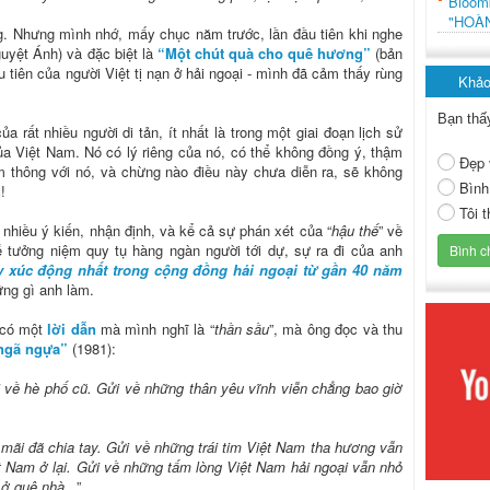
Bloo
"HOÀ
. Nhưng mình nhớ, mấy chục năm trước, lần đầu tiên khi nghe
uyệt Ánh) và đặc biệt là
“Một chút quà cho quê hương”
(bản
 tiên của người Việt tị nạn ở hải ngoại - mình đã cảm thấy rùng
Khảo
Bạn thấ
a rất nhiều người di tản, ít nhất là trong một giai đoạn lịch sử
a Việt Nam. Nó có lý riêng của nó, có thể không đồng ý, thậm
Đẹp 
m thông với nó, và chừng nào điều này chưa diễn ra, sẽ không
Bình
!
Tôi 
nhiều ý kiến, nhận định, và kể cả sự phán xét của “
hậu thế
” về
tưởng niệm quy tụ hàng ngàn người tới dự, sự ra đi của anh
ây xúc động nhất trong cộng đồng hải ngoại từ gần 40 năm
ững gì anh làm.
 có một
lời dẫn
mà mình nghĩ là “
thần sầu
”, mà ông đọc và thu
ngã ngựa”
(1981):
i về hè phố cũ. Gửi về những thân yêu vĩnh viễn chẳng bao giờ
ãi đã chia tay. Gửi về những trái tim Việt Nam tha hương vẫn
ệt Nam ở lại. Gửi về những tấm lòng Việt Nam hải ngoại vẫn nhỏ
ở quê nhà..
.”.