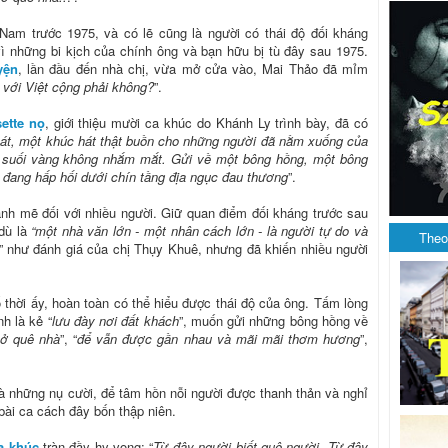
Nam trước 1975, và có lẽ cũng là người có thái độ đối kháng
vì những bi kịch của chính ông và bạn hữu bị tù đây sau 1975.
yện
, lần đầu đến nhà chị, vừa mở cửa vào, Mai Thảo đã mỉm
 với Việt cộng phải không?
”.
ette nọ
, giới thiệu mười ca khúc do Khánh Ly trình bày, đã có
át, một khúc hát thật buồn cho những người đã nằm xuống của
t suối vàng không nhắm mắt. Gửi về một bông hồng, một bông
đang hấp hối dưới chín tầng địa ngục đau thương
”.
mạnh mẽ đối với nhiều người. Giữ quan điểm đối kháng trước sau
dù là
“một nhà văn lớn - một nhân cách lớn - là người tự do và
Theo
” như đánh giá của chị Thụy Khuê, nhưng đã khiến nhiều người
 thời ấy, hoàn toàn có thể hiểu được thái độ của ông. Tấm lòng
nh là kẻ “
lưu đày nơi đất khách
”, muốn gửi những bông hồng về
 ở quê nhà
”, “
để vẫn được gần nhau và mãi mãi thơm hương
”,
à những nụ cười, để tâm hồn nỗi người được thanh thản và nghỉ
ài ca cách đây bốn thập niên.
a khúc
tràn đầy hy vọng: “
Từ đây người biết quê người. Từ đây