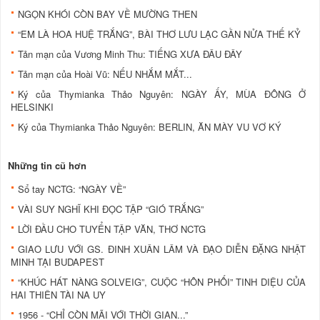
NGỌN KHÓI CÒN BAY VỀ MƯỜNG THEN
“EM LÀ HOA HUỆ TRẮNG”, BÀI THƠ LƯU LẠC GẦN NỬA THẾ KỶ
Tản mạn của Vương Minh Thu: TIẾNG XƯA ĐÂU ĐÂY
Tản mạn của Hoài Vũ: NẾU NHẮM MẮT...
Ký của Thymianka Thảo Nguyên: NGÀY ẤY, MÙA ĐÔNG Ở
HELSINKI
Ký của Thymianka Thảo Nguyên: BERLIN, ĂN MÀY VU VƠ KÝ
Những tin cũ hơn
Sổ tay NCTG: “NGÀY VỀ”
VÀI SUY NGHĨ KHI ĐỌC TẬP “GIÓ TRẮNG”
LỜI ĐẦU CHO TUYỂN TẬP VĂN, THƠ NCTG
GIAO LƯU VỚI GS. ĐINH XUÂN LÂM VÀ ĐẠO DIỄN ĐẶNG NHẬT
MINH TẠI BUDAPEST
“KHÚC HÁT NÀNG SOLVEIG”, CUỘC “HÔN PHỐI” TINH DIỆU CỦA
HAI THIÊN TÀI NA UY
1956 - “CHỈ CÒN MÃI VỚI THỜI GIAN...”