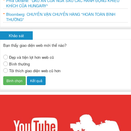
Phía Ukraine: "DẤU ẤN CỦA NGA SAU CÁC HÀNH ĐỘNG KHIÊU
KHÍCH CỦA HUNGARY"
Bloomberg: CHUYẾN VẬN CHUYỂN HÀNG "HOÀN TOÀN BÌNH
THƯỜNG"
Khảo sát
Bạn thấy giao diện web mới thế nào?
Đẹp và tiện lợi hơn web cũ
Bình thường
Tôi thích giao diện web cũ hơn