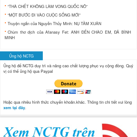
“THÀ CHẾT KHÔNG LÀM VONG QUỐC NÔ”
“MỘT BƯỚC ĐI VÀO CUỘC SỐNG MỚI”
Truyện ngắn của Nguyễn Thủy Minh: NỤ TẦM XUÂN
Chùm thơ dịch của Afanasy Fet: ANH ĐẾN CHÀO EM, ĐÃ BÌNH
MINH
Ủng hộ NCTG
Ủng hộ để NCTG duy trì và nâng cao chất lượng phục vụ cộng đồng.
Quý
vị có thể ủng hộ qua Paypal
Hoặc qua nhiều hình thức chuyển khoản.khác. Thông tin chi tiết vui lòng
xem tại đây
.