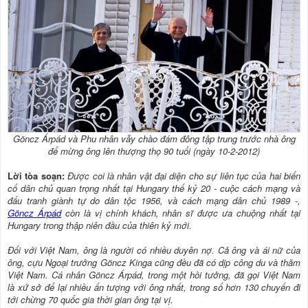
Göncz Árpád và Phu nhân vẫy chào đám đông tập trung trước nhà ông
để mừng ông lên thượng thọ 90 tuổi (ngày 10-2-2012)
Lời tòa soạn:
Được coi là nhân vật đại diện cho sự liên tục của hai biến
cố dân chủ quan trọng nhất tại Hungary thế kỷ 20 - cuộc cách mạng và
đấu tranh giành tự do dân tộc 1956, và cách mạng dân chủ 1989 -,
Göncz Árpád
còn là vị chính khách, nhân sĩ được ưa chuộng nhất tại
Hungary trong thập niên đầu của thiên kỷ mới.
Đối với Việt Nam, ông là người có nhiều duyên nợ. Cả ông và ái nữ của
ông, cựu Ngoại trưởng Göncz Kinga cũng đều đã có dịp công du và thăm
Việt Nam. Cá nhân Göncz Árpád, trong một hồi tưởng, đã gọi Việt Nam
là xứ sở để lại nhiều ấn tượng với ông nhất, trong số hơn 130 chuyến đi
tới chừng 70 quốc gia thời gian ông tại vị.