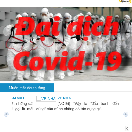
Muôn mặt đời thường
BẠN NAM MẤT!
VỀ NHÀ
TG) “Xời, những cái
(NCTG) “Vậy là “đấu tranh đến
tươi mới gọi là mới
cùng” của mình chẳng có tác dụng gì”.