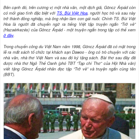
Bên cạnh đó, trên cương vị một nhà văn, một dịch giả, Göncz Árpád còn
có mối giao tình đặc biệt với
TS. Bùi Việt Hoa
, người học trò và sau này
trở thành đồng nghiệp, mà ông nhận làm con gái nuôi. Chính TS. Bùi Việt
Hoa là người đã chuyển ngữ ra tiếng Việt tập truyện ngắn “Trở về”
(Hazaérkezés) của Göncz Árpád - một truyện ngắn trong tập có thể xem
ở đây
.
Trong chuyến công du Việt Nam năm 1998, Göncz Árpád đã có mặt trong
lễ ra mắt sách tổ chức tại khách sạn Dawoo - ông có trò chuyện với các
nhà văn, nhà thơ Việt Nam và sau đó ký tặng sách. Bài thơ sau đây đã
được nhà thơ Ngô Thế Oanh (phó TBT “Tạp chí Thơ” của Hội Nhà văn)
viết tặng Göncz Árpád nhân đọc tập “Trở về” và truyện ngắn cùng tên
(BBT).