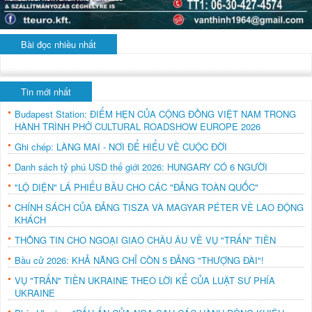
Bài đọc nhiều nhất
Tin mới nhất
Budapest Station: ĐIỂM HẸN CỦA CỘNG ĐỒNG VIỆT NAM TRONG
HÀNH TRÌNH PHỞ CULTURAL ROADSHOW EUROPE 2026
Ghi chép: LÀNG MAI - NƠI ĐỂ HIỂU VỀ CUỘC ĐỜI
Danh sách tỷ phú USD thế giới 2026: HUNGARY CÓ 6 NGƯỜI
"LỘ DIỆN" LÁ PHIẾU BẦU CHO CÁC "ĐẢNG TOÀN QUỐC"
CHÍNH SÁCH CỦA ĐẢNG TISZA VÀ MAGYAR PÉTER VỀ LAO ĐỘNG
KHÁCH
THÔNG TIN CHO NGOẠI GIAO CHÂU ÂU VỀ VỤ "TRẤN" TIỀN
Bầu cử 2026: KHẢ NĂNG CHỈ CÒN 5 ĐẢNG "THƯỢNG ĐÀI"!
VỤ "TRẤN" TIỀN UKRAINE THEO LỜI KỂ CỦA LUẬT SƯ PHÍA
UKRAINE