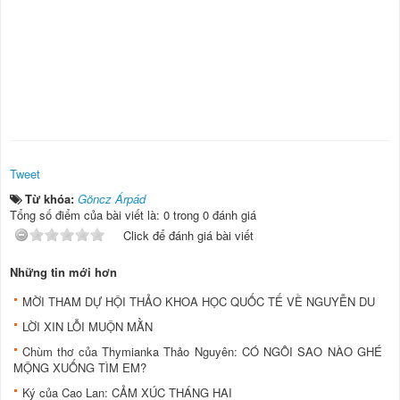
Tweet
Từ khóa:
Göncz Árpád
Tổng số điểm của bài viết là: 0 trong 0 đánh giá
Click để đánh giá bài viết
Những tin mới hơn
MỜI THAM DỰ HỘI THẢO KHOA HỌC QUỐC TẾ VỀ NGUYỄN DU
LỜI XIN LỖI MUỘN MẰN
Chùm thơ của Thymianka Thảo Nguyên: CÓ NGÔI SAO NÀO GHÉ
MỘNG XUỐNG TÌM EM?
Ký của Cao Lan: CẢM XÚC THÁNG HAI