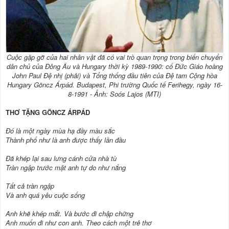
Cuộc gặp gỡ của hai nhân vật đã có vai trò quan trọng trong biến chuyển
dân chủ của Đông Âu và Hungary thời kỳ 1989-1990: cố Đức Giáo hoàng
John Paul Đệ nhị (phải) và Tổng thống đầu tiên của Đệ tam Cộng hòa
Hungary Göncz Árpád. Budapest, Phi trường Quốc tế Ferihegy, ngày 16-
8-1991 - Ảnh: Soós Lajos (MTI)
THƠ TẶNG GÖNCZ ÁRPÁD
Đó là một ngày mùa hạ đầy màu sắc
Thành phố như là anh được thấy lần đầu
Đã khép lại sau lưng cánh cửa nhà tù
Tràn ngập trước mặt anh tự do như nắng
Tất cả tràn ngập
Và anh quá yêu cuộc sống
Anh khẽ khép mắt. Và bước đi chập chững
Anh muốn đi như con anh. Theo cách một trẻ thơ