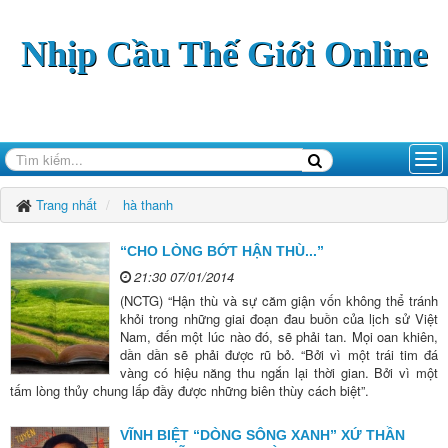
Nhịp Cầu Thế Giới Online
Trang nhất
hà thanh
“CHO LÒNG BỚT HẬN THÙ...”
21:30 07/01/2014
(NCTG) “Hận thù và sự căm giận vốn không thể tránh
khỏi trong những giai đoạn đau buồn của lịch sử Việt
Nam, đến một lúc nào đó, sẽ phải tan. Mọi oan khiên,
dần dần sẽ phải được rũ bỏ. “Bởi vì một trái tim đá
vàng có hiệu năng thu ngắn lại thời gian. Bởi vì một
tấm lòng thủy chung lấp đầy được những biên thùy cách biệt”.
VĨNH BIỆT “DÒNG SÔNG XANH” XỨ THẦN