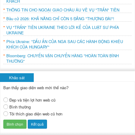
KHÁCH
THÔNG TIN CHO NGOẠI GIAO CHÂU ÂU VỀ VỤ "TRẤN" TIỀN
Bầu cử 2026: KHẢ NĂNG CHỈ CÒN 5 ĐẢNG "THƯỢNG ĐÀI"!
VỤ "TRẤN" TIỀN UKRAINE THEO LỜI KỂ CỦA LUẬT SƯ PHÍA
UKRAINE
Phía Ukraine: "DẤU ẤN CỦA NGA SAU CÁC HÀNH ĐỘNG KHIÊU
KHÍCH CỦA HUNGARY"
Bloomberg: CHUYẾN VẬN CHUYỂN HÀNG "HOÀN TOÀN BÌNH
THƯỜNG"
Khảo sát
Bạn thấy giao diện web mới thế nào?
Đẹp và tiện lợi hơn web cũ
Bình thường
Tôi thích giao diện web cũ hơn