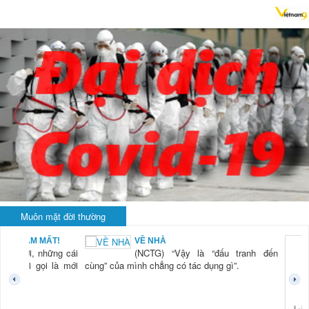
Muôn mặt đời thường
BẠN NAM MẤT!
VỀ NHÀ
TG) “Xời, những cái
(NCTG) “Vậy là “đấu tranh đến
tươi mới gọi là mới
cùng” của mình chẳng có tác dụng gì”.