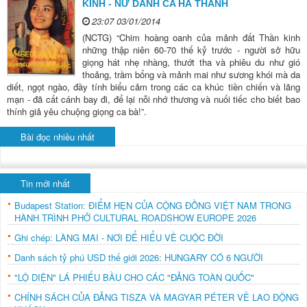
KINH - NỮ DANH CA HÀ THANH
23:07 03/01/2014
(NCTG) “Chim hoàng oanh của mảnh đất Thần kinh
những thập niên 60-70 thế kỷ trước - người sở hữu
giọng hát nhẹ nhàng, thướt tha và phiêu du như gió
thoảng, trầm bổng và mảnh mai như sương khói mà da
diết, ngọt ngào, đầy tính biểu cảm trong các ca khúc tiền chiến và lãng
mạn - đã cất cánh bay đi, để lại nỗi nhớ thương và nuối tiếc cho biết bao
thính giả yêu chuộng giọng ca bà!”.
Bài đọc nhiều nhất
Tin mới nhất
Budapest Station: ĐIỂM HẸN CỦA CỘNG ĐỒNG VIỆT NAM TRONG
HÀNH TRÌNH PHỞ CULTURAL ROADSHOW EUROPE 2026
Ghi chép: LÀNG MAI - NƠI ĐỂ HIỂU VỀ CUỘC ĐỜI
Danh sách tỷ phú USD thế giới 2026: HUNGARY CÓ 6 NGƯỜI
"LỘ DIỆN" LÁ PHIẾU BẦU CHO CÁC "ĐẢNG TOÀN QUỐC"
CHÍNH SÁCH CỦA ĐẢNG TISZA VÀ MAGYAR PÉTER VỀ LAO ĐỘNG