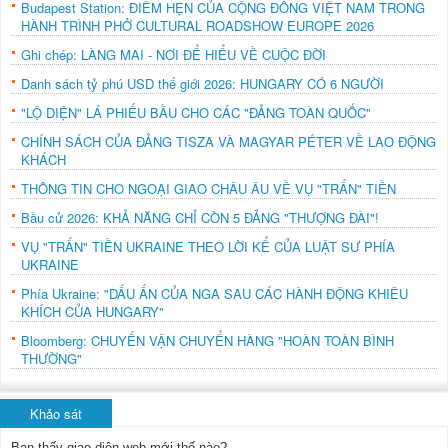
Budapest Station: ĐIỂM HẸN CỦA CỘNG ĐỒNG VIỆT NAM TRONG
HÀNH TRÌNH PHỞ CULTURAL ROADSHOW EUROPE 2026
Ghi chép: LÀNG MAI - NƠI ĐỂ HIỂU VỀ CUỘC ĐỜI
Danh sách tỷ phú USD thế giới 2026: HUNGARY CÓ 6 NGƯỜI
"LỘ DIỆN" LÁ PHIẾU BẦU CHO CÁC "ĐẢNG TOÀN QUỐC"
CHÍNH SÁCH CỦA ĐẢNG TISZA VÀ MAGYAR PÉTER VỀ LAO ĐỘNG
KHÁCH
THÔNG TIN CHO NGOẠI GIAO CHÂU ÂU VỀ VỤ "TRẤN" TIỀN
Bầu cử 2026: KHẢ NĂNG CHỈ CÒN 5 ĐẢNG "THƯỢNG ĐÀI"!
VỤ "TRẤN" TIỀN UKRAINE THEO LỜI KỂ CỦA LUẬT SƯ PHÍA
UKRAINE
Phía Ukraine: "DẤU ẤN CỦA NGA SAU CÁC HÀNH ĐỘNG KHIÊU
KHÍCH CỦA HUNGARY"
Bloomberg: CHUYẾN VẬN CHUYỂN HÀNG "HOÀN TOÀN BÌNH
THƯỜNG"
Khảo sát
Bạn thấy giao diện web mới thế nào?