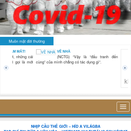
Muôn mặt đời thường
BẠN NAM MẤT!
VỀ NHÀ
TG) “Xời, những cái
(NCTG) “Vậy là “đấu tranh đến
tươi mới gọi là mới
cùng” của mình chẳng có tác dụng gì”.
không 
NHỊP CẦU THẾ GIỚI – HÍD A VILÁGBA