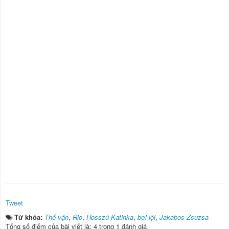
Tweet
Từ khóa:
Thế vận
,
Rio
,
Hosszú Katinka
,
bơi lội
,
Jakabos Zsuzsa
Tổng số điểm của bài viết là: 4 trong 1 đánh giá