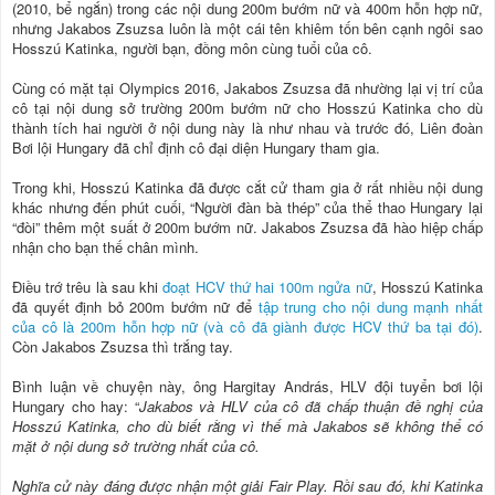
(2010, bể ngắn) trong các nội dung 200m bướm nữ và 400m hỗn hợp nữ,
nhưng Jakabos Zsuzsa luôn là một cái tên khiêm tốn bên cạnh ngôi sao
Hosszú Katinka, người bạn, đồng môn cùng tuổi của cô.
Cùng có mặt tại Olympics 2016, Jakabos Zsuzsa đã nhường lại vị trí của
cô tại nội dung sở trường 200m bướm nữ cho Hosszú Katinka cho dù
thành tích hai người ở nội dung này là như nhau và trước đó, Liên đoàn
Bơi lội Hungary đã chỉ định cô đại diện Hungary tham gia.
Trong khi, Hosszú Katinka đã được cắt cử tham gia ở rất nhiều nội dung
khác nhưng đến phút cuối, “Người đàn bà thép” của thể thao Hungary lại
“đòi” thêm một suất ở 200m bướm nữ. Jakabos Zsuzsa đã hào hiệp chấp
nhận cho bạn thế chân mình.
Điều trớ trêu là sau khi
đoạt HCV thứ hai 100m ngửa nữ
, Hosszú Katinka
đã quyết định bỏ 200m bướm nữ để
tập trung cho nội dung mạnh nhất
của cô là 200m hỗn hợp nữ (và cô đã giành được HCV thứ ba tại đó)
.
Còn Jakabos Zsuzsa thì trắng tay.
Bình luận về chuyện này, ông Hargitay András, HLV đội tuyển bơi lội
Hungary cho hay: “
Jakabos và HLV của cô đã chấp thuận đề nghị của
Hosszú Katinka, cho dù biết rằng vì thế mà Jakabos sẽ không thể có
mặt ở nội dung sở trường nhất của cô.
Nghĩa cử này đáng được nhận một giải Fair Play. Rồi sau đó, khi Katinka