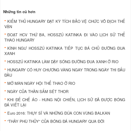
Những tin cũ hơn
KIẾM THỦ HUNGARY ĐẠT KỲ TÍCH BẢO VỆ CHỨC VÔ ĐỊCH THẾ
VẬN
ĐOẠT HCV THỨ BA, HOSSZÚ KATINKA ĐI VÀO LỊCH SỬ THỂ
THAO HUNGARY
KÌNH NGƯ HOSSZÚ KATINKA TIẾP TỤC BÁ CHỦ ĐƯỜNG ĐUA
XANH
HOSSZÚ KATINKA LÀM DẬY SÓNG ĐƯỜNG ĐUA XANH Ở RIO
HUNGARY CÓ HUY CHƯƠNG VÀNG NGAY TRONG NGÀY THI ĐẤU
ĐẦU
MỞ MÀN NGÀY HỘI THỂ THAO Ở RIO
NGÀY CỦA THẦN SẤM SÉT THOR
KHI ĐẾ CHẾ ÁO - HUNG NỘI CHIẾN, LỊCH SỬ ĐÃ ĐƯỢC BÓNG
ĐÁ VIẾT LẠI
Euro 2016: THỤY SĨ VÀ NHỮNG ĐÚA CON VÙNG BALKAN
“THẦY PHÙ THỦY” CỦA BÓNG ĐÁ HUNGARY QUA ĐỜI