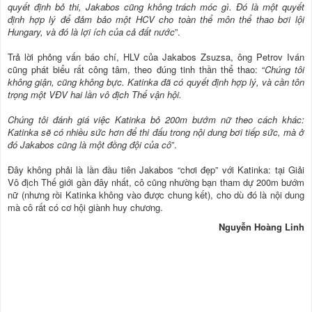
quyết định bỏ thi, Jakabos cũng không trách móc gì. Đó là một quyết
định hợp lý để đảm bảo một HCV cho toàn thể môn thể thao bơi lội
Hungary, và đó là lợi ích của cả đất nước
”.
Trả lời phỏng vấn báo chí, HLV của Jakabos Zsuzsa, ông Petrov Iván
cũng phát biểu rất công tâm, theo đúng tinh thần thể thao: “
Chúng tôi
không giận, cũng không bực. Katinka đã có quyết định hợp lý, và cần tôn
trọng một VĐV hai lần vô địch Thế vận hội.
Chúng tôi đánh giá việc Katinka bỏ 200m bướm nữ theo cách khác:
Katinka sẽ có nhiều sức hơn để thi đấu trong nội dung bơi tiếp sức, mà ở
đó Jakabos cũng là một đồng đội của cô
”.
Đây không phải là lần đầu tiên Jakabos “chơi đẹp” với Katinka: tại Giải
Vô địch Thế giới gần đây nhất, cô cũng nhường bạn tham dự 200m bướm
nữ (nhưng rồi Katinka không vào được chung kết), cho dù đó là nội dung
mà cô rất có cơ hội giành huy chương.
Nguyễn Hoàng Linh