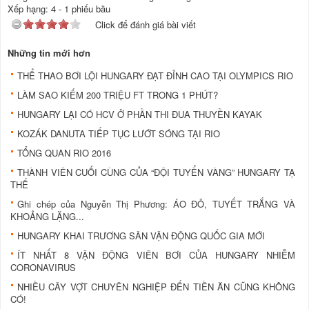
Xếp hạng:
4
-
1
phiếu bầu
Click để đánh giá bài viết
Những tin mới hơn
THỂ THAO BƠI LỘI HUNGARY ĐẠT ĐỈNH CAO TẠI OLYMPICS RIO
LÀM SAO KIẾM 200 TRIỆU FT TRONG 1 PHÚT?
HUNGARY LẠI CÓ HCV Ở PHẦN THI ĐUA THUYỀN KAYAK
KOZÁK DANUTA TIẾP TỤC LƯỚT SÓNG TẠI RIO
TỔNG QUAN RIO 2016
THÀNH VIÊN CUỐI CÙNG CỦA “ĐỘI TUYỂN VÀNG” HUNGARY TẠ
THẾ
Ghi chép của Nguyễn Thị Phương: ÁO ĐỎ, TUYẾT TRẮNG VÀ
KHOẢNG LẶNG...
HUNGARY KHAI TRƯƠNG SÂN VẬN ĐỘNG QUỐC GIA MỚI
ÍT NHẤT 8 VẬN ĐỘNG VIÊN BƠI CỦA HUNGARY NHIỄM
CORONAVIRUS
NHIỀU CÂY VỢT CHUYÊN NGHIỆP ĐẾN TIỀN ĂN CŨNG KHÔNG
CÓ!