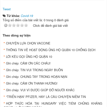
Tweet
Từ khóa:
Covid-19
Tổng số điểm của bài viết là: 0 trong 0 đánh giá
Click để đánh giá bài viết
Theo dòng sự kiện
CHUYỆN LỰA CHỌN VACCINE
THÔNG TIN VỀ HOẠT ĐỘNG ỦNG HỘ QUẬN 10 CHỐNG DỊCH
LỜI KÊU GỌI ỦNG HỘ QUẬN 10
Ghi chép: CÁM ƠN CÁC CHÁU!
Ghi chép: TIN VUI TRONG NGÀY BUỒN
Ghi chép: CHUNG TAY TRONG HOẠN NẠN
Ghi chép: CÁM ƠN THANH HƯƠNG!
Ghi chép: VUI VÌ ĐƯỢC GIÚP ĐỠ NGƯỜI KHÁC
“TRIỂN HẠN” PFIZER, HAY LÀ CÂU CHUYỆN NIỀM TIN
HỢP THỨC HÓA TẠI HUNGARY VIỆC TIÊM CHỦNG KHÁNG