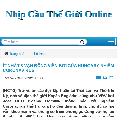
Nhịp Cầu Thế Giới Online
Trang nhất
Thể thao
ÍT NHẤT 8 VẬN ĐỘNG VIÊN BƠI CỦA HUNGARY NHIỄM
CORONAVIRUS
Thứ ba - 31/03/2020 15:53
(NCTG) Trở về từ các đợt tập huấn tại Thái Lan và Thổ Nhĩ
Kỳ, nhà vô địch thế giới Kapás Boglárka, cũng như VĐV bơi
đoạt HCĐ Kozma Dominik thông báo xét nghiệm
Coronavirus thứ hai của họ đều dương tính, cho dù cả hai
vẫn khỏe mạnh và không có triệu chứng gì. Cùng với họ, có
ít nhất 6 VĐV bơi khác của Hung cũng lây nhiễm