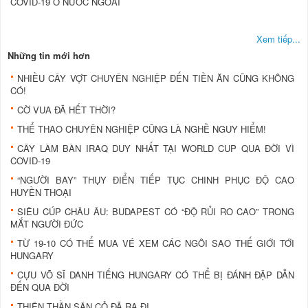
COVID-19 Ở NƯỚC NGOÀI
Xem tiếp...
Những tin mới hơn
NHIỀU CÂY VỢT CHUYÊN NGHIỆP ĐẾN TIỀN ĂN CŨNG KHÔNG
CÓ!
CỜ VUA ĐÃ HẾT THỜI?
THỂ THAO CHUYÊN NGHIỆP CŨNG LÀ NGHỀ NGUY HIỂM!
CÂY LÀM BÀN IRAQ DUY NHẤT TẠI WORLD CUP QUA ĐỜI VÌ
COVID-19
“NGƯỜI BAY” THỤY ĐIỂN TIẾP TỤC CHINH PHỤC ĐỘ CAO
HUYỀN THOẠI
SIÊU CÚP CHÂU ÂU: BUDAPEST CÓ “ĐỘ RỦI RO CAO” TRONG
MẮT NGƯỜI ĐỨC
TỪ 19-10 CÓ THỂ MUA VÉ XEM CÁC NGÔI SAO THẾ GIỚI TỚI
HUNGARY
CỰU VÕ SĨ DANH TIẾNG HUNGARY CÓ THỂ BỊ ĐÁNH ĐẬP DẪN
ĐẾN QUA ĐỜI
THIÊN THẦN SÂN CỎ ĐÃ RA ĐI...