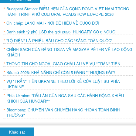
Budapest Station: ĐIỂM HẸN CỦA CỘNG ĐỒNG VIỆT NAM TRONG
HÀNH TRÌNH PHỞ CULTURAL ROADSHOW EUROPE 2026
Ghi chép: LÀNG MAI - NƠI ĐỂ HIỂU VỀ CUỘC ĐỜI
Danh sách tỷ phú USD thế giới 2026: HUNGARY CÓ 6 NGƯỜI
"LỘ DIỆN" LÁ PHIẾU BẦU CHO CÁC "ĐẢNG TOÀN QUỐC"
CHÍNH SÁCH CỦA ĐẢNG TISZA VÀ MAGYAR PÉTER VỀ LAO ĐỘNG
KHÁCH
THÔNG TIN CHO NGOẠI GIAO CHÂU ÂU VỀ VỤ "TRẤN" TIỀN
Bầu cử 2026: KHẢ NĂNG CHỈ CÒN 5 ĐẢNG "THƯỢNG ĐÀI"!
VỤ "TRẤN" TIỀN UKRAINE THEO LỜI KỂ CỦA LUẬT SƯ PHÍA
UKRAINE
Phía Ukraine: "DẤU ẤN CỦA NGA SAU CÁC HÀNH ĐỘNG KHIÊU
KHÍCH CỦA HUNGARY"
Bloomberg: CHUYẾN VẬN CHUYỂN HÀNG "HOÀN TOÀN BÌNH
THƯỜNG"
Khảo sát