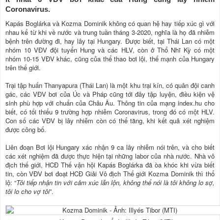
Coronavirus.
Kapás Boglárka và Kozma Dominik không có quan hệ hay tiếp xúc gì với
nhau kể từ khi về nước và trung tuần tháng 3-2020, nghĩa là họ đã nhiễm
bệnh trên đường đi, hay lây tại Hungary. Được biết, tại Thái Lan có một
nhóm 10 VĐV đội tuyển Hung và các HLV, còn ở Thổ Nhĩ Kỳ có một
nhóm 10-15 VĐV khác, cũng của thể thao bơi lội, thế mạnh của Hungary
trên thế giới.
Trại tập huấn Thanyapura (Thái Lan) là một khu trại kín, có quân đội canh
gác, các VĐV bơi của Úc và Pháp cũng tới đây tập luyện, điều kiện vệ
sinh phù hợp với chuẩn của Châu Âu. Thông tin của mạng index.hu cho
biết, có tối thiểu 9 trường hợp nhiễm Coronavirus, trong đó có một HLV.
Con số các VĐV bị lây nhiễm còn có thể tăng, khi kết quả xét nghiệm
được công bố.
Liên đoạn Bơi lội Hungary xác nhận 9 ca lây nhiễm nói trên, và cho biết
các xét nghiệm đã được thực hiện tại những labor của nhà nước. Nhà vô
địch thế giới, HCĐ Thế vận hội Kapás Boglárka đã òa khóc khi vừa biết
tin, còn VĐV bơi đoạt HCĐ Giải Vô địch Thế giới Kozma Dominik thì thổ
lộ: “
Tôi tiếp nhận tin với cảm xúc lẫn lộn, không thể nói là tôi không lo sợ,
tôi lo cho vợ tôi
”.