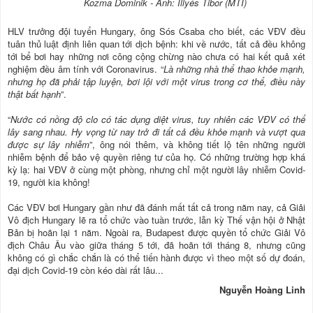
Kozma Dominik - Ảnh: Illyés Tibor (MTI)
HLV trưởng đội tuyển Hungary, ông Sós Csaba cho biết, các VĐV đều
tuân thủ luật định liên quan tới dịch bệnh: khi về nước, tất cả đều không
tới bể bơi hay những nơi công cộng chừng nào chưa có hai kết quả xét
nghiệm đều âm tính với Coronavirus. “
Là những nhà thể thao khỏe mạnh,
nhưng họ đã phải tập luyện, bơi lội với một virus trong cơ thể, điều này
thật bất hạnh
”.
“
Nước có nồng độ clo có tác dụng diệt virus, tuy nhiên các VĐV có thể
lây sang nhau. Hy vọng từ nay trở đi tất cả đều khỏe mạnh và vượt qua
được sự lây nhiễm
”, ông nói thêm, và không tiết lộ tên những người
nhiễm bệnh để bảo vệ quyền riêng tư của họ. Có những trường hợp khá
kỳ lạ: hai VĐV ở cùng một phòng, nhưng chỉ một người lây nhiễm Covid-
19, người kia không!
Các VĐV bơi Hungary gần như đã đánh mất tất cả trong năm nay, cả Giải
Vô địch Hungary lẽ ra tổ chức vào tuần trước, lẫn kỳ Thế vận hội ở Nhật
Bản bị hoãn lại 1 năm. Ngoài ra, Budapest được quyền tổ chức Giải Vô
địch Châu Âu vào giữa tháng 5 tới, đã hoãn tới tháng 8, nhưng cũng
không có gì chắc chắn là có thể tiến hành được vì theo một số dự đoán,
đại dịch Covid-19 còn kéo dài rất lâu...
Nguyễn Hoàng Linh