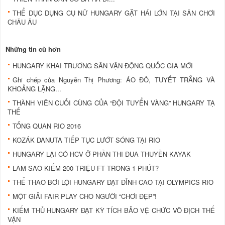
THỂ DỤC DỤNG CỤ NỮ HUNGARY GẶT HÁI LỚN TẠI SÂN CHƠI
CHÂU ÂU
Những tin cũ hơn
HUNGARY KHAI TRƯƠNG SÂN VẬN ĐỘNG QUỐC GIA MỚI
Ghi chép của Nguyễn Thị Phương: ÁO ĐỎ, TUYẾT TRẮNG VÀ
KHOẢNG LẶNG...
THÀNH VIÊN CUỐI CÙNG CỦA “ĐỘI TUYỂN VÀNG” HUNGARY TẠ
THẾ
TỔNG QUAN RIO 2016
KOZÁK DANUTA TIẾP TỤC LƯỚT SÓNG TẠI RIO
HUNGARY LẠI CÓ HCV Ở PHẦN THI ĐUA THUYỀN KAYAK
LÀM SAO KIẾM 200 TRIỆU FT TRONG 1 PHÚT?
THỂ THAO BƠI LỘI HUNGARY ĐẠT ĐỈNH CAO TẠI OLYMPICS RIO
MỘT GIẢI FAIR PLAY CHO NGƯỜI “CHƠI ĐẸP”!
KIẾM THỦ HUNGARY ĐẠT KỲ TÍCH BẢO VỆ CHỨC VÔ ĐỊCH THẾ
VẬN