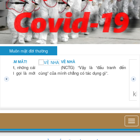
Muôn mặt đời thường
BẠN NAM MẤT!
VỀ NHÀ
TG) “Xời, những cái
(NCTG) “Vậy là “đấu tranh đến
tươi mới gọi là mới
cùng” của mình chẳng có tác dụng gì”.
không 