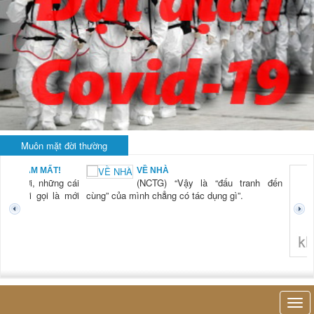
Muôn mặt đời thường
BẠN NAM MẤT!
VỀ NHÀ
TG) “Xời, những cái
(NCTG) “Vậy là “đấu tranh đến
tươi mới gọi là mới
cùng” của mình chẳng có tác dụng gì”.
không 