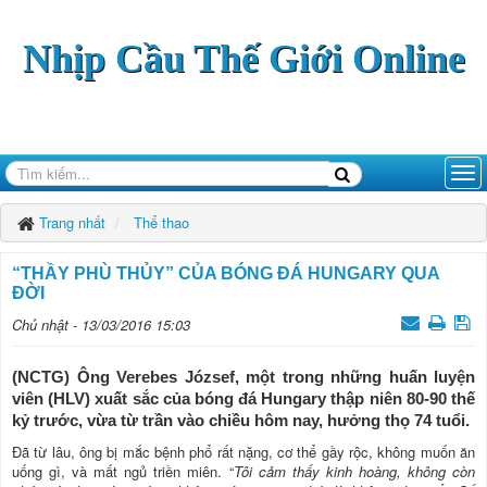
Nhịp Cầu Thế Giới Online
Trang nhất
Thể thao
“THẦY PHÙ THỦY” CỦA BÓNG ĐÁ HUNGARY QUA
ĐỜI
Chủ nhật - 13/03/2016 15:03
(NCTG) Ông Verebes József, một trong những huấn luyện
viên (HLV) xuất sắc của bóng đá Hungary thập niên 80-90 thế
kỷ trước, vừa từ trần vào chiều hôm nay, hưởng thọ 74 tuổi.
Đã từ lâu, ông bị mắc bệnh phổ rất nặng, cơ thể gầy rộc, không muốn ăn
uống gì, và mất ngủ triền miên. “
Tôi cảm thấy kinh hoàng, không còn