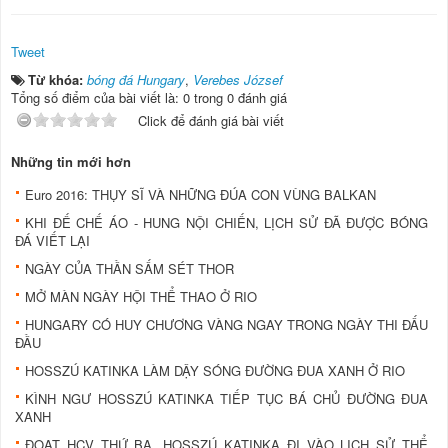
Tweet
Từ khóa:
bóng đá Hungary
,
Verebes József
Tổng số điểm của bài viết là: 0 trong 0 đánh giá
Click để đánh giá bài viết
Những tin mới hơn
Euro 2016: THỤY SĨ VÀ NHỮNG ĐÚA CON VÙNG BALKAN
KHI ĐẾ CHẾ ÁO - HUNG NỘI CHIẾN, LỊCH SỬ ĐÃ ĐƯỢC BÓNG
ĐÁ VIẾT LẠI
NGÀY CỦA THẦN SẤM SÉT THOR
MỞ MÀN NGÀY HỘI THỂ THAO Ở RIO
HUNGARY CÓ HUY CHƯƠNG VÀNG NGAY TRONG NGÀY THI ĐẤU
ĐẦU
HOSSZÚ KATINKA LÀM DẬY SÓNG ĐƯỜNG ĐUA XANH Ở RIO
KÌNH NGƯ HOSSZÚ KATINKA TIẾP TỤC BÁ CHỦ ĐƯỜNG ĐUA
XANH
ĐOẠT HCV THỨ BA, HOSSZÚ KATINKA ĐI VÀO LỊCH SỬ THỂ