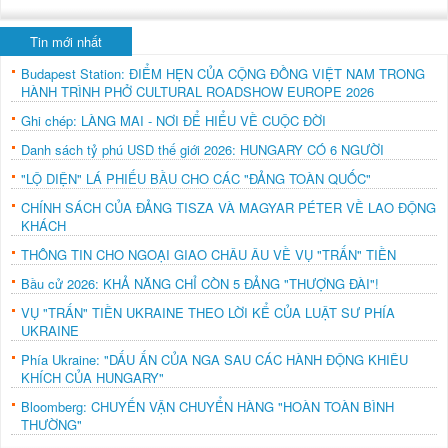
Tin mới nhất
Budapest Station: ĐIỂM HẸN CỦA CỘNG ĐỒNG VIỆT NAM TRONG
HÀNH TRÌNH PHỞ CULTURAL ROADSHOW EUROPE 2026
Ghi chép: LÀNG MAI - NƠI ĐỂ HIỂU VỀ CUỘC ĐỜI
Danh sách tỷ phú USD thế giới 2026: HUNGARY CÓ 6 NGƯỜI
"LỘ DIỆN" LÁ PHIẾU BẦU CHO CÁC "ĐẢNG TOÀN QUỐC"
CHÍNH SÁCH CỦA ĐẢNG TISZA VÀ MAGYAR PÉTER VỀ LAO ĐỘNG
KHÁCH
THÔNG TIN CHO NGOẠI GIAO CHÂU ÂU VỀ VỤ "TRẤN" TIỀN
Bầu cử 2026: KHẢ NĂNG CHỈ CÒN 5 ĐẢNG "THƯỢNG ĐÀI"!
VỤ "TRẤN" TIỀN UKRAINE THEO LỜI KỂ CỦA LUẬT SƯ PHÍA
UKRAINE
Phía Ukraine: "DẤU ẤN CỦA NGA SAU CÁC HÀNH ĐỘNG KHIÊU
KHÍCH CỦA HUNGARY"
Bloomberg: CHUYẾN VẬN CHUYỂN HÀNG "HOÀN TOÀN BÌNH
THƯỜNG"