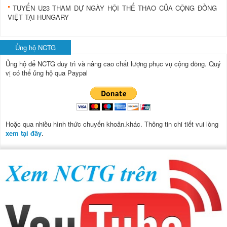
TUYỂN U23 THAM DỰ NGÀY HỘI THỂ THAO CỦA CỘNG ĐỒNG
VIỆT TẠI HUNGARY
Ủng hộ NCTG
Ủng hộ để NCTG duy trì và nâng cao chất lượng phục vụ cộng đồng.
Quý
vị có thể ủng hộ qua Paypal
Hoặc qua nhiều hình thức chuyển khoản.khác. Thông tin chi tiết vui lòng
xem tại đây
.