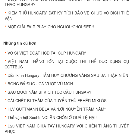
THAO HUNGARY
KIẾM THỦ HUNGARY ĐẠT KỲ TÍCH BẢO VỆ CHỨC VÔ ĐỊCH THẾ
VẬN
MỘT GIẢI FAIR PLAY CHO NGƯỜI “CHƠI ĐẸP”!
Những tin cũ hơn
VÕ SĨ VIỆT ĐOẠT HCĐ TẠI CUP HUNGARY
VIỆT NAM THẮNG LỚN TẠI CUỘC THI THỂ DỤC DỤNG CỤ
COTTBUS
Điền kinh Hungary: TẤM HUY CHƯƠNG VÀNG SAU BA THẬP NIÊN
BÓNG ĐÁ ĐỨC - CÁ VƯỢT VŨ MÔN
SÁU MƯƠI NĂM BI KỊCH TÚC CẦU HUNGARY
CÁI CHẾT BI THẢM CỦA TUYỂN THỦ FEHÉR MIKLÓS
HLV GUTTMANN BÉLA VÀ “LỜI NGUYỀN TRĂM NĂM”
Thế vận hội Sochi: NƠI ĂN CHỐN Ở QUÁ TỆ HẠI!
U23 VIỆT NAM CHIA TAY HUNGARY VỚI CHIẾN THẮNG THUYẾT
PHỤC