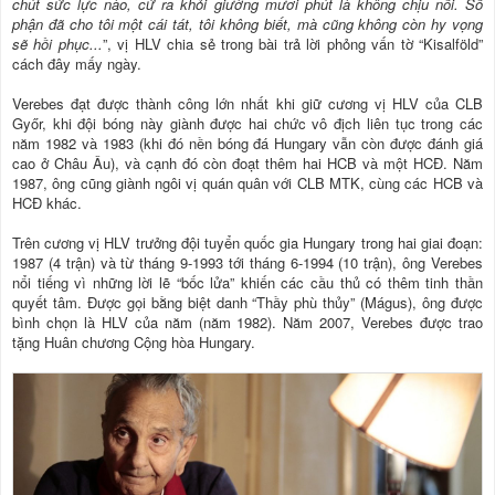
chút sức lự
c nào, cứ ra khỏi giường mươi phút là không chịu nổi. Số
phận đã cho tôi một cái tát, tôi không biết, mà cũng không còn hy vọng
sẽ hồi phục...
”, vị HLV chia sẻ trong bài trả lời phỏng vấn tờ “Kisalföld”
cách đây mấy ngày.
Verebes đạt được thành công lớn nhất khi giữ cương vị HLV của CLB
Győr, khi đội bóng này giành được hai chức vô địch liên tục trong các
năm 1982 và 1983 (khi đó nền bóng đá Hungary vẫn còn được đánh giá
cao ở Châu Âu), và cạnh đó còn đoạt thêm hai HCB và một HCĐ. Năm
1987, ông cũng giành ngôi vị quán quân với CLB MTK, cùng các HCB và
HCĐ khác.
Trên cương vị HLV trưởng đội tuyển quốc gia Hungary trong hai giai đoạn:
1987 (4 trận) và từ tháng 9-1993 tới tháng 6-1994 (10 trận), ông Verebes
nổi tiếng vì những lời lẽ “bốc lửa” khiến các cầu thủ có thêm tinh thần
quyết tâm. Được gọi bằng biệt danh “Thầy phù thủy” (Mágus), ông được
bình chọn là HLV của năm (năm 1982). Năm 2007, Verebes được trao
tặng Huân chương Cộng hòa Hungary.