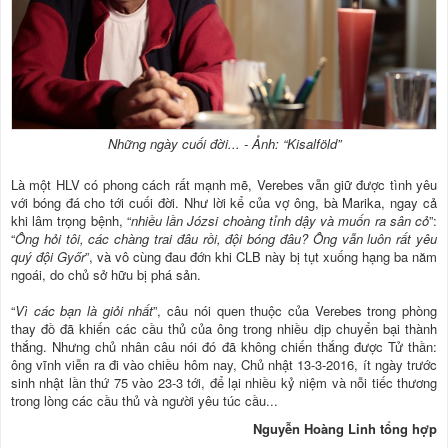
Những ngày cuối đời... - Ảnh: “Kisalföld”
Là một HLV có phong cách rất mạnh mẽ, Verebes vẫn giữ được tình yêu
với bóng đá cho tới cuối đời. Như lời kể của vợ ông, bà Marika, ngay cả
khi lâm trọng bệnh, “
nhiều lần Józsi choàng tỉnh dậy và muốn ra sân cỏ
”:
“
Ông hỏi tôi, các chàng trai đâu rồi, đội bóng đâu? Ông vẫn luôn rất yêu
quý đội Győr
”, và vô cùng đau đớn khi CLB này bị tụt xuống hạng ba năm
ngoái, do chủ sở hữu bị phá sản.
“
Vì các bạn là giỏi nhất
”, câu nói quen thuộc của Verebes trong phòng
thay đồ đã khiến các cầu thủ của ông trong nhiều dịp chuyển bại thành
thắng. Nhưng chủ nhân câu nói đó đã không chiến thắng được Tử thần:
ông vĩnh viễn ra đi vào chiều hôm nay, Chủ nhật 13-3-2016, ít ngày trước
sinh nhật lần thứ 75 vào 23-3 tới, để lại nhiều kỷ niệm và nỗi tiếc thương
trong lòng các cầu thủ và người yêu túc cầu...
Nguyễn Hoàng Linh tổng hợp