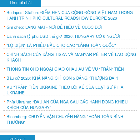
Tin mới nhất
Budapest Station: ĐIỂM HẸN CỦA CỘNG ĐỒNG VIỆT NAM TRONG
HÀNH TRÌNH PHỞ CULTURAL ROADSHOW EUROPE 2026
Ghi chép: LÀNG MAI - NƠI ĐỂ HIỂU VỀ CUỘC ĐỜI
Danh sách tỷ phú USD thế giới 2026: HUNGARY CÓ 6 NGƯỜI
"LỘ DIỆN" LÁ PHIẾU BẦU CHO CÁC "ĐẢNG TOÀN QUỐC"
CHÍNH SÁCH CỦA ĐẢNG TISZA VÀ MAGYAR PÉTER VỀ LAO ĐỘNG
KHÁCH
THÔNG TIN CHO NGOẠI GIAO CHÂU ÂU VỀ VỤ "TRẤN" TIỀN
Bầu cử 2026: KHẢ NĂNG CHỈ CÒN 5 ĐẢNG "THƯỢNG ĐÀI"!
VỤ "TRẤN" TIỀN UKRAINE THEO LỜI KỂ CỦA LUẬT SƯ PHÍA
UKRAINE
Phía Ukraine: "DẤU ẤN CỦA NGA SAU CÁC HÀNH ĐỘNG KHIÊU
KHÍCH CỦA HUNGARY"
Bloomberg: CHUYẾN VẬN CHUYỂN HÀNG "HOÀN TOÀN BÌNH
THƯỜNG"
Khảo sát