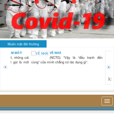
Muôn mặt đời thường
BẠN NAM MẤT!
VỀ NHÀ
TG) “Xời, những cái
(NCTG) “Vậy là “đấu tranh đến
tươi mới gọi là mới
cùng” của mình chẳng có tác dụng gì”.
không 