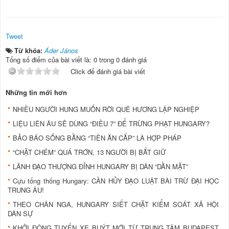
Tweet
Từ khóa:
Áder János
Tổng số điểm của bài viết là: 0 trong 0 đánh giá
Click để đánh giá bài viết
Những tin mới hơn
NHIỀU NGƯỜI HUNG MUỐN RỜI QUÊ HƯƠNG LẬP NGHIỆP
LIỆU LIÊN ÂU SẼ DÙNG “ĐIỀU 7” ĐỂ TRỪNG PHẠT HUNGARY?
BẢO BÁO SỐNG BẰNG “TIỀN ĂN CẮP” LÀ HỢP PHÁP
“CHẶT CHÉM” QUÁ TRỚN, 13 NGƯỜI BỊ BẮT GIỮ
LÃNH ĐẠO THƯỢNG ĐỈNH HUNGARY BỊ DÂN “DẰN MẶT”
Cựu tổng thống Hungary: CẦN HỦY ĐẠO LUẬT BÀI TRỪ ĐẠI HỌC
TRUNG ÂU!
THEO CHÂN NGA, HUNGARY SIẾT CHẶT KIỂM SOÁT XÃ HỘI
DÂN SỰ
KHỞI ĐỘNG TUYẾN XE BUÝT MỚI TỪ TRUNG TÂM BUDAPEST