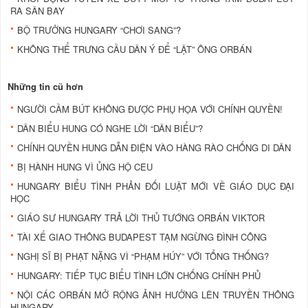
RA SÂN BAY
BỘ TRƯỞNG HUNGARY “CHƠI SANG”?
KHÔNG THỂ TRƯNG CẦU DÂN Ý ĐỂ “LẬT” ÔNG ORBÁN
Những tin cũ hơn
NGƯỜI CẦM BÚT KHÔNG ĐƯỢC PHỤ HỌA VỚI CHÍNH QUYỀN!
DÂN BIỂU HUNG CÓ NGHE LỜI “DÂN BIỂU”?
CHÍNH QUYỀN HUNG DẪN ĐIỆN VÀO HÀNG RÀO CHỐNG DI DÂN
BỊ HÀNH HUNG VÌ ỦNG HỘ CEU
HUNGARY BIỂU TÌNH PHẢN ĐỐI LUẬT MỚI VỀ GIÁO DỤC ĐẠI
HỌC
GIÁO SƯ HUNGARY TRẢ LỜI THỦ TƯỚNG ORBÁN VIKTOR
TÀI XẾ GIAO THÔNG BUDAPEST TẠM NGỪNG ĐÌNH CÔNG
NGHỊ SĨ BỊ PHẠT NẶNG VÌ “PHẠM HÚY” VỚI TỔNG THỐNG?
HUNGARY: TIẾP TỤC BIỂU TÌNH LỚN CHỐNG CHÍNH PHỦ
NỘI CÁC ORBÁN MỞ RỘNG ẢNH HƯỞNG LÊN TRUYỀN THÔNG
HUNGARY