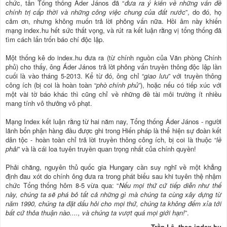
chức, tân Tổng thống Áder János đã “
đưa ra ý kiến về những vấn đề
chính trị cấp thời và những công việc chung của đất nước
”, do đó, họ
cảm ơn, nhưng không muốn trả lời phỏng vấn nữa. Hồi âm này khiến
mạng index.hu hết sức thất vọng, và rút ra kết luận rằng vị tổng thống đã
tìm cách lẩn trốn báo chí độc lập.
Một thống kê do index.hu đưa ra (từ chính nguồn của Văn phòng Chính
phủ) cho thấy, ông Áder János trả lời phỏng vấn truyền thông độc lập lần
cuối là vào tháng 5-2013. Kể từ đó, ông chỉ “
giao lưu
” với truyền thông
công ích (bị coi là hoàn toàn “
phò chính phủ
”), hoặc nếu có tiếp xúc với
một vài tờ báo khác thì cũng chỉ về những đề tài môi trường ít nhiều
mang tính vô thưởng vô phạt.
Mạng Index kết luận rằng từ hai năm nay, Tổng thống Áder János - người
lãnh bổn phận hàng đầu được ghi trong Hiến pháp là thể hiện sự đoàn kết
dân tộc - hoàn toàn chỉ trả lời truyền thông công ích, bị coi là thuộc “
lề
phải
” và là cái loa tuyên truyền quan trọng nhất của chính quyền!
Phải chăng, nguyên thủ quốc gia Hungary cần suy nghĩ về một khẳng
định đau xót do chính ông đưa ra trong phát biểu sau khi tuyên thệ nhậm
chức Tổng thống hôm 8-5 vừa qua: “
Nếu mọi thứ cứ tiếp diễn như thế
này, chúng ta sẽ phá bỏ tất cả những gì mà chúng ta cùng xây dựng từ
năm 1990, chúng ta đặt dấu hỏi cho mọi thứ, chúng ta không đếm xỉa tới
bất cứ thỏa thuận nào...., và chúng ta vượt quá mọi giới hạn!
”.
Trần Lê, theo index.hu