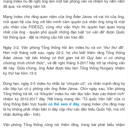
mạng index.hu đề nghị ông làm một bài phòng vấn về nhiệm kỳ năm năm
đã qua, và những năm tới.
Mạng Index cho rằng quan niệm của ông Áder János về vai trò của ông,
mối quan hệ của ông với liên minh cầm quyền (cá nhân ông từng là một
yếu nhân của FIDESZ), cũng như việc thực thi quyền hạn quan trọng
nhất của ông - quyền phủ quyết những đạo luật “
có vấn đề
” được Quốc
hội thông qua - đặt ra những câu hỏi cần trao đổi.
Ngày 3-2, Văn phòng Tổng thống hồi âm index.hu và xin “
thư thư đã
”.
Hơn một tháng rưỡi sau, ngày 22-2, họ cho biết thêm rằng Tổng thống
Áder János “
rất tiếc không có thời gian trả lời Quý báo vì có những
chương trình chính thức
”, và đề nghị tháng 5-2017 hãy trở lại những vấn
đề này. Giữa chừng, ông Áder được bầu làm Tổng thống Hungary nhiệm
kỳ thứ hai hôm 13-3.
Đúng hẹn, ngày 2-5 index.hu nhắc lại “
chuyện cũ
”, và nhấn mạnh rằng họ
vẫn tiếp tục có ý phỏng vấn ông Áder János. Chín ngày sau, Văn phòng
Tổng thống trả lời, và “
khuyên
” index.hu nên đọc bản “
báo cáo thành tích
”
nhiệm kỳ 2012-2017 dày 768 trang mang tên “Tổ quốc trên hết” của vị
tổng thống (bản trực tuyến
có thể xem ở đây
, mạng Index cho rằng may
là họ không phải nhận bản in dày cộp như các dân biểu Quốc hội, mà chỉ
nhận đường dẫn - link).
Văn phòng Tổng thống cũng nói thêm rằng, trong bài phát biểu nhậm