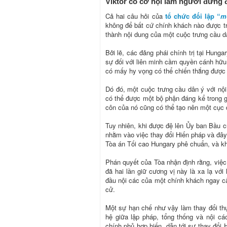
Viktor có cơ hội làm người đứng đ
Cả hai câu hỏi của
tổ chức đối lập “
m
không để bất cứ chính khách nào được tr
thành nội dung của một cuộc trưng cầu dân
Bởi lẽ, các đảng phái chính trị tại Hung
sự đối với liên minh cầm quyền cánh hữ
có mấy hy vọng có thể chiến thắng được 
Dó đó, một cuộc trưng cầu dân ý với nộ
có thể được một bộ phận đáng kể trong g
côn của nó cũng có thể tạo nên một cục
Tuy nhiên, khi được đệ lên Ủy ban Bầu c
nhằm vào việc thay đổi Hiến pháp và đâ
Tòa án Tối cao Hungary phê chuẩn, và k
Phán quyết của Tòa nhận định rằng, việ
đã hai lần giữ cương vị này là xa lạ vớ
đầu nội các của một chính khách ngay cả
cử.
Một sự hạn chế như vậy làm thay đổi th
hệ giữa lập pháp, tổng thống và nội cá
chính phủ hợp hiến, dẫn tới sự thay đổi