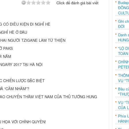
Budap
Click để đánh giá bài viết
ĐỒNG
CULT
Ghi c
CÓ ĐIỀU KIỆN ĐI NGHỈ HÈ
ĐỜI
GHỈ HÈ Ở ĐÂU
Danh s
HUNG
HAI NGƯỜI TZIGANE LÀM TỪ THIỆN
"LỘ D
Ở PAKS
TOÀN
ƠI NĂM
CHÍN
NGARY 2017 TẠI HÀ NỘI
PÉTE
THÔN
VỤ "T
C CHIẾN LƯỢC ĐẶC BIỆT
Ã “CẦM NHẦM”?
Bầu c
"THƯỢ
CAO CHUYẾN THĂM VIỆT NAM CỦA THỦ TƯỚNG HUNG
VỤ "T
CỦA 
Phía 
HÀNH
 HỌA VỚI CHÍNH QUYỀN!