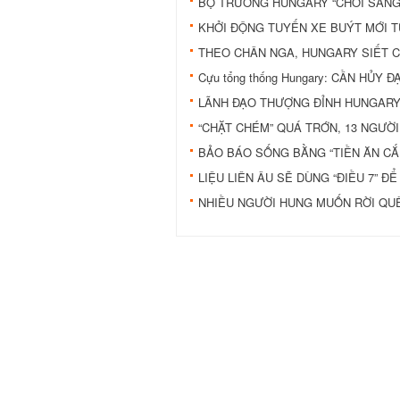
BỘ TRƯỞNG HUNGARY “CHƠI SANG
KHỞI ĐỘNG TUYẾN XE BUÝT MỚI 
THEO CHÂN NGA, HUNGARY SIẾT C
Cựu tổng thống Hungary: CẦN HỦY 
LÃNH ĐẠO THƯỢNG ĐỈNH HUNGARY 
“CHẶT CHÉM” QUÁ TRỚN, 13 NGƯỜI
BẢO BÁO SỐNG BẰNG “TIỀN ĂN CẮ
LIỆU LIÊN ÂU SẼ DÙNG “ĐIỀU 7” 
NHIỀU NGƯỜI HUNG MUỐN RỜI QU