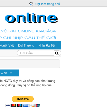
Đặt làm trang chủ
Người Việt
Đời Thường
Nhìn Ra TG
 hộ NCTG
để NCTG duy trì và nâng cao chất lượng
 cộng đồng.
Quý vị có thể ủng hộ qua