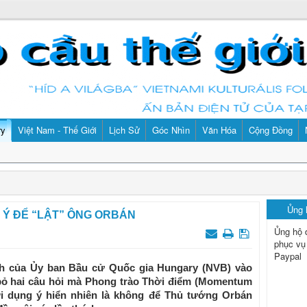
ry
Việt Nam - Thế Giới
Lịch Sử
Góc Nhìn
Văn Hóa
Cộng Đồng
Ủng
Ý ĐỂ “LẬT” ÔNG ORBÁN
Ủng hộ 
phục vụ
Paypal
nh của Ủy ban Bầu cử Quốc gia Hungary (NVB) vào
 bỏ hai câu hỏi mà Phong trào Thời điểm (Momentum
 dụng ý hiển nhiên là không để Thủ tướng Orbán