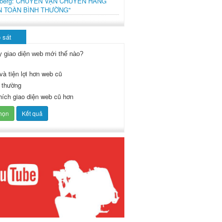
mberg: CHUYẾN VẬN CHUYỂN HÀNG
N TOÀN BÌNH THƯỜNG"
 sát
y giao diện web mới thế nào?
và tiện lợi hơn web cũ
 thường
thích giao diện web cũ hơn