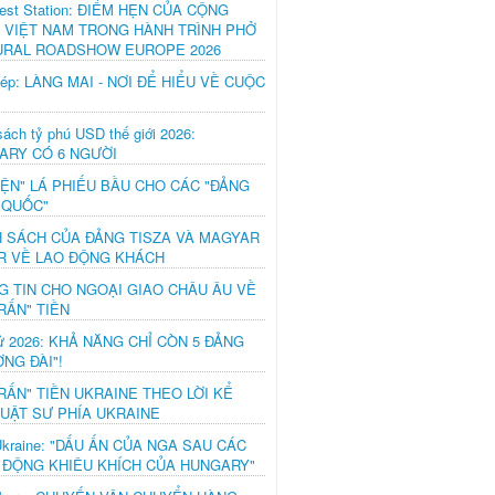
est Station: ĐIỂM HẸN CỦA CỘNG
 VIỆT NAM TRONG HÀNH TRÌNH PHỞ
URAL ROADSHOW EUROPE 2026
hép: LÀNG MAI - NƠI ĐỂ HIỂU VỀ CUỘC
ách tỷ phú USD thế giới 2026:
ARY CÓ 6 NGƯỜI
IỆN" LÁ PHIẾU BẦU CHO CÁC "ĐẢNG
 QUỐC"
H SÁCH CỦA ĐẢNG TISZA VÀ MAGYAR
R VỀ LAO ĐỘNG KHÁCH
G TIN CHO NGOẠI GIAO CHÂU ÂU VỀ
RẤN" TIỀN
ử 2026: KHẢ NĂNG CHỈ CÒN 5 ĐẢNG
NG ĐÀI"!
RẤN" TIỀN UKRAINE THEO LỜI KỂ
LUẬT SƯ PHÍA UKRAINE
Ukraine: "DẤU ẤN CỦA NGA SAU CÁC
 ĐỘNG KHIÊU KHÍCH CỦA HUNGARY"