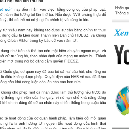
ầu nội các lần thứ ba.
Hoặc qu
ới nổi
”
này đều nhằm vào việc, bằng công cụ của pháp luật,
Thông ti
ở thành thủ tướng tới lần thứ ba. Nếu được NVB chứng thực để
 ý, thì có thể nó có ý nghĩa chính trị vô cùng to lớn.
ary từ nhiều năm nay không tạo được sự cân bằng chính trị thực
u, đứng đầu là Liên đoàn Thanh niên Dân chủ FIDESZ, và không
ông Orbán Viktor trong kỳ bầu cử vào năm tới.
i dung như trên có thể tạo nên một biến chuyển ngoạn mục, và
iới cử trư ủng hộ, theo nhận định của mạng tin index.hu. Thành
 diện mới trong nội bộ đảng cầm quyền FIDESZ.
ử Quốc gia, cơ quan này đã bác bỏ cả hai câu hỏi, cho rằng nó
y là điều không được phép. Quyết định của NVB về sau đã được
hông còn khả năng kiện cáo lên cấp cao hơn nữa.
c không cho phép một cá nhân được làm thủ tướng nếu trước đó
i hệ thống nghị viện của Hungary, vì nó hạn chế khả năng đứng
 khi chính đảng đề cử cá nhân này chiến thắng trong cuộc bầu
ực tế hoạt động của cơ quan hành pháp, làm biến đổi mối quan
c, nghĩa là ảnh hưởng tới nguyên tắc hoạt động của hình thái
 Hiến pháp, và đó là điều một cuộc trưng cầu dân ý không được