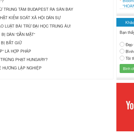
Bloo
”?
"HOÀ
TỪ TRUNG TÂM BUDAPEST RA SÂN BAY
HẶT KIỂM SOÁT XÃ HỘI DÂN SỰ
Khảo
ĐẠO LUẬT BÀI TRỪ ĐẠI HỌC TRUNG ÂU!
Bạn thấ
BỊ DÂN “DẰN MẶT”
 BỊ BẮT GIỮ
Đẹp 
P” LÀ HỢP PHÁP
Bình
Tôi 
ĐỂ TRỪNG PHẠT HUNGARY?
Ê HƯƠNG LẬP NGHIỆP