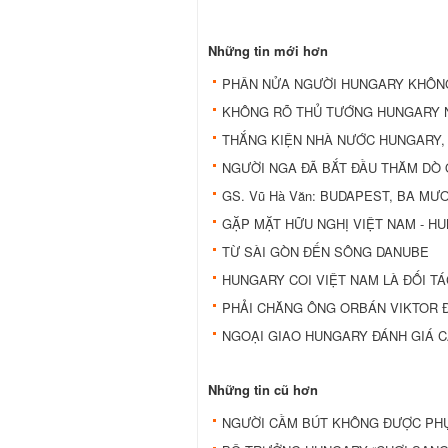
Những tin mới hơn
PHÂN NỬA NGƯỜI HUNGARY KHÔNG 
KHÔNG RÕ THỦ TƯỚNG HUNGARY N
THẮNG KIỆN NHÀ NƯỚC HUNGARY, 
NGƯỜI NGA ĐÃ BẮT ĐẦU THĂM DÒ 
GS. Vũ Hà Văn: BUDAPEST, BA MƯ
GẶP MẶT HỮU NGHỊ VIỆT NAM - HU
TỪ SÀI GÒN ĐẾN SÔNG DANUBE
HUNGARY COI VIỆT NAM LÀ ĐỐI TÁ
PHẢI CHĂNG ÔNG ORBÁN VIKTOR Đ
NGOẠI GIAO HUNGARY ĐÁNH GIÁ 
Những tin cũ hơn
NGƯỜI CẦM BÚT KHÔNG ĐƯỢC PHỤ