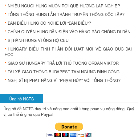
NHIỀU NGƯỜI HUNG MUỐN RỜI QUÊ HƯƠNG LẬP NGHIỆP
TỔNG THỐNG HUNG LẨN TRÁNH TRUYỀN THÔNG ĐỘC LẬP?
DÂN BIỂU HUNG CÓ NGHE LỜI “DÂN BIỂU”?
CHÍNH QUYỀN HUNG DẪN ĐIỆN VÀO HÀNG RÀO CHỐNG DI DÂN
BỊ HÀNH HUNG VÌ ỦNG HỘ CEU
HUNGARY BIỂU TÌNH PHẢN ĐỐI LUẬT MỚI VỀ GIÁO DỤC ĐẠI
HỌC
GIÁO SƯ HUNGARY TRẢ LỜI THỦ TƯỚNG ORBÁN VIKTOR
TÀI XẾ GIAO THÔNG BUDAPEST TẠM NGỪNG ĐÌNH CÔNG
NGHỊ SĨ BỊ PHẠT NẶNG VÌ “PHẠM HÚY” VỚI TỔNG THỐNG?
Ủng hộ NCTG
Ủng hộ để NCTG duy trì và nâng cao chất lượng phục vụ cộng đồng.
Quý
vị có thể ủng hộ qua Paypal