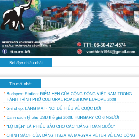
Bài đọc nhiều nhất
Tin mới nhất
Budapest Station: ĐIỂM HẸN CỦA CỘNG ĐỒNG VIỆT NAM TRONG
HÀNH TRÌNH PHỞ CULTURAL ROADSHOW EUROPE 2026
Ghi chép: LÀNG MAI - NƠI ĐỂ HIỂU VỀ CUỘC ĐỜI
Danh sách tỷ phú USD thế giới 2026: HUNGARY CÓ 6 NGƯỜI
"LỘ DIỆN" LÁ PHIẾU BẦU CHO CÁC "ĐẢNG TOÀN QUỐC"
CHÍNH SÁCH CỦA ĐẢNG TISZA VÀ MAGYAR PÉTER VỀ LAO ĐỘNG