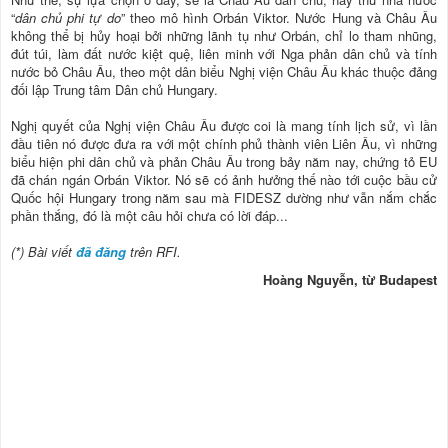
“
dân chủ phi tự do
” theo mô hình Orbán Viktor. Nước Hung và Châu Âu
không thể bị hủy hoại bởi những lãnh tụ như Orbán, chỉ lo tham nhũng,
đút túi, làm đất nước kiệt quệ, liên minh với Nga phản dân chủ và tính
nước bỏ Châu Âu, theo một dân biểu Nghị viện Châu Âu khác thuộc đảng
đối lập Trung tâm Dân chủ Hungary.
Nghị quyết của Nghị viện Châu Âu được coi là mang tính lịch sử, vì lần
đầu tiên nó được đưa ra với một chính phủ thành viên Liên Âu, vì những
biểu hiện phi dân chủ và phản Châu Âu trong bảy năm nay, chứng tỏ EU
đã chán ngán Orbán Viktor. Nó sẽ có ảnh hưởng thế nào tới cuộc bầu cử
Quốc hội Hungary trong năm sau mà FIDESZ dường như vẫn nắm chắc
phần thắng, đó là một câu hỏi chưa có lời đáp...
(*) Bài viết
đã đăng
trên RFI.
Hoàng Nguyễn, từ Budapest