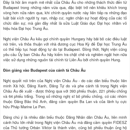
Đây là hồi âm mạnh mẽ nhất của Châu Âu cho những thách thức đến từ
Budapest trong những năm vừa qua, đặc biệt trở nên khiêu khích trong
vòng hơn nửa năm qua, khi chính quyền nước này liên tiếp ra những đạo
luật bài xích người tỵ nạn, nhập cư, ngăn chặn sự hoạt động của các tổ
chức dân sự, mà gần đây nhất là sửa Luật Giáo dục Đại học nhằm vô
hiệu hóa Đại học Trung Âu.
Nghị viện Châu Âu kêu gọi chính quyền Hungary hãy bãi bỏ các điều luật
nói trên, và thỏa thuận với nhà đương cục Hoa Kỳ để Đại học Trung Âu
có thể tiếp tục hoạt động tự do tại Budapest. Đồng thời, Nghị viện cũng
yêu cầu Ủy ban Châu Âu hãy kiểm tra chặt chẽ và nghiêm ngặt hơn nữa
việc sử dụng những nguồn tài chính từ Liên Âu bởi chính quyền Hung.
Đòn giáng vào Budapest của cánh tả Châu Âu
Nghị quyết nói trên của Nghị viện Châu Âu - do các dân biểu thuộc liên
minh Xã hội, Đảng Xanh, Đảng Tự do và phe cánh tả trong Nghị viện
Châu Âu đề xuất - được thông qua với 393 phiếu thuận, 221 phiếu chống
và 64 phiếu trắng. Trong số những nghị sĩ bỏ phiếu chống, có các nhóm
thuộc Đảng Bảo thủ Anh, đảng cầm quyền Ba Lan và của lãnh tụ cực
hữu Pháp Marine Le Pen.
Đáng chú ý là nhiều dân biểu thuộc Đảng Nhân dân Châu Âu, liên minh
cánh hữu lớn nhất trong Nghị viện Châu Âu mà đảng cầm quyền FIDESZ
của Thủ tướng Orbán Viktor là thành viên, cũng bỏ phiếu thuận ủng hộ