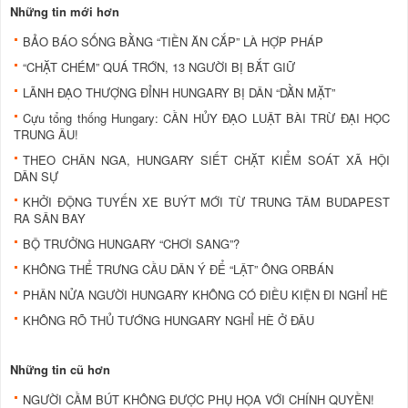
Những tin mới hơn
BẢO BÁO SỐNG BẰNG “TIỀN ĂN CẮP” LÀ HỢP PHÁP
“CHẶT CHÉM” QUÁ TRỚN, 13 NGƯỜI BỊ BẮT GIỮ
LÃNH ĐẠO THƯỢNG ĐỈNH HUNGARY BỊ DÂN “DẰN MẶT”
Cựu tổng thống Hungary: CẦN HỦY ĐẠO LUẬT BÀI TRỪ ĐẠI HỌC
TRUNG ÂU!
THEO CHÂN NGA, HUNGARY SIẾT CHẶT KIỂM SOÁT XÃ HỘI
DÂN SỰ
KHỞI ĐỘNG TUYẾN XE BUÝT MỚI TỪ TRUNG TÂM BUDAPEST
RA SÂN BAY
BỘ TRƯỞNG HUNGARY “CHƠI SANG”?
KHÔNG THỂ TRƯNG CẦU DÂN Ý ĐỂ “LẬT” ÔNG ORBÁN
PHÂN NỬA NGƯỜI HUNGARY KHÔNG CÓ ĐIỀU KIỆN ĐI NGHỈ HÈ
KHÔNG RÕ THỦ TƯỚNG HUNGARY NGHỈ HÈ Ở ĐÂU
Những tin cũ hơn
NGƯỜI CẦM BÚT KHÔNG ĐƯỢC PHỤ HỌA VỚI CHÍNH QUYỀN!