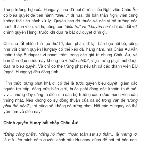
Trong trường hợp của Hungary, như đã nói ở trên, nếu Nghị viện Châu Âu
có biểu quyết để tiến hành “
điều 7
” đi nữa, thì bản thân Nghị viện cũng
không thể tiến hành xử lý. Quyền hạn đó thuộc về các vị bộ trưởng các
nước thành viên, và họ cũng còn “
điều tra
” và “
khuyên nhủ
” dài dài đối với
chính quyền Hung, trước khi đưa ra bất cứ quyết định gì.
Chỉ sau rất nhiều thủ tục thư từ, đàm phán, đi lại, bàn bạc nội bộ, cũng
như với chính quyền Hungary có thể kéo dài hàng năm, mà Châu Âu vẫn
nhận thấy Budapest vi phạm trầm trọng các giá trị chung Châu Âu, và
ban lãnh đạo nước này không có ý “
sửa chữa
”, việc trừng phạt mới được
đưa ra biểu quyết. Và chỉ có thể trừng phạt nếu tất cả các thành viên EU
(ngoài Hungary) đều đồng tình.
Hình thức trừng phạt khả dĩ có thể là tước quyền biểu quyết, giảm các
nguồn trợ cấp, đóng cửa biên giới, buộc phải đóng các khoản thuế má,
v.v... nhưng đây cũng là điều mà các bộ trưởng các nước thành viên cần
thống nhất. Nếu không có sự đồng thuận của đa số trong vấn đề “
trừng
phạt thế nào?
”, thì cũng sẽ không có trừng phạt. Nội các Hungary có thể
yên tâm về điều này!
Chính quyền Hung: bất chấp Châu Âu!
“
Đáng công phẫn
”, “
đáng hổ thẹn
”, “
hoàn toàn sai sự thật
”... là những lời
lẽ mà liên minh cầm quyền cánh hữu Hungary dùng để nói tới bản nghị