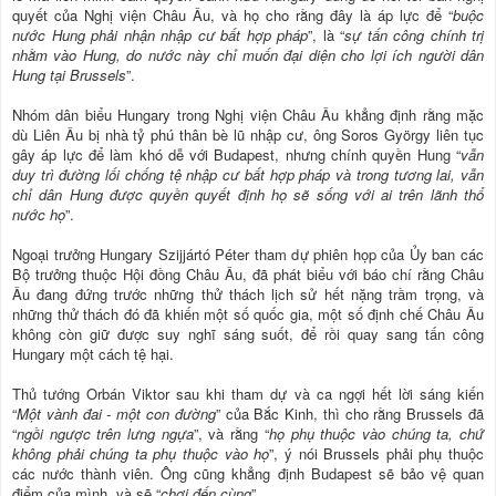
quyết của Nghị viện Châu Âu, và họ cho rằng đây là áp lực để “
buộc
nước Hung phải nhận nhập cư bất hợp pháp
”, là “
sự tấn công chính trị
nhằm vào Hung, do nước này chỉ muốn đại diện cho lợi ích người dân
Hung tại Brussels
”.
Nhóm dân biểu Hungary trong Nghị viện Châu Âu khẳng định rằng mặc
dù Liên Âu bị nhà tỷ phú thân bè lũ nhập cư, ông Soros György liên tục
gây áp lực để làm khó dễ với Budapest, nhưng chính quyền Hung “
vẫn
duy trì đường lối chống tệ nhập cư bất hợp pháp và trong tương lai, vẫn
chỉ dân Hung được quyền quyết định họ sẽ sống với ai trên lãnh thổ
nước họ
”.
Ngoại trưởng Hungary Szijjártó Péter tham dự phiên họp của Ủy ban các
Bộ trưởng thuộc Hội đồng Châu Âu, đã phát biểu với báo chí rằng Châu
Âu đang đứng trước những thử thách lịch sử hết nặng trầm trọng, và
những thử thách đó đã khiến một số quốc gia, một số định chế Châu Âu
không còn giữ được suy nghĩ sáng suốt, để rồi quay sang tấn công
Hungary một cách tệ hại.
Thủ tướng Orbán Viktor sau khi tham dự và ca ngợi hết lời sáng kiến
“
Một vành đai - một con đường
” của Bắc Kinh, thì cho rằng Brussels đã
“
ngồi ngược trên lưng ngựa
”, và rằng “
họ phụ thuộc vào chúng ta, chứ
không phải chúng ta phụ thuộc vào họ
”, ý nói Brussels phải phụ thuộc
các nước thành viên. Ông cũng khẳng định Budapest sẽ bảo vệ quan
điểm của mình, và sẽ “
chơi đến cùng
”.