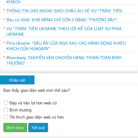
KHÁCH
THÔNG TIN CHO NGOẠI GIAO CHÂU ÂU VỀ VỤ "TRẤN" TIỀN
Bầu cử 2026: KHẢ NĂNG CHỈ CÒN 5 ĐẢNG "THƯỢNG ĐÀI"!
VỤ "TRẤN" TIỀN UKRAINE THEO LỜI KỂ CỦA LUẬT SƯ PHÍA
UKRAINE
Phía Ukraine: "DẤU ẤN CỦA NGA SAU CÁC HÀNH ĐỘNG KHIÊU
KHÍCH CỦA HUNGARY"
Bloomberg: CHUYẾN VẬN CHUYỂN HÀNG "HOÀN TOÀN BÌNH
THƯỜNG"
Khảo sát
Bạn thấy giao diện web mới thế nào?
Đẹp và tiện lợi hơn web cũ
Bình thường
Tôi thích giao diện web cũ hơn