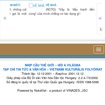
AM MẤT!
VỀ NHÀ
i, những cái
(NCTG) “Vậy là “đấu tranh đến
ới gọi là mới
cùng” của mình chẳng có tác dụng gì”.
không nghĩ tớ
NHỊP CẦU THẾ GIỚI – HÍD A VILÁGBA
TẠP CHÍ TIN TỨC & VĂN HÓA – VIETNAMI KULTURÁLIS FOLYÓIRAT
Thành lập: 12-12-2001 – Alapítva: 2001.12.12
Giấy phép của Bộ Di sản Văn hóa Dân tộc Hungary: 2.2.4./73/2002.
Số đăng kí quốc tế tại Thư viện Quốc gia Hungary: ISSN 1588-5399
Powered by
NukeViet
- a product of
VINADES.,JSC