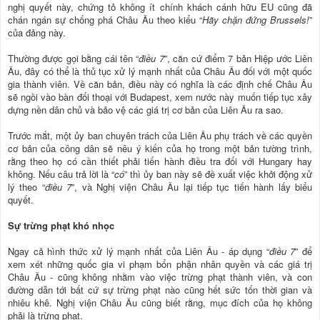
nghị quyết này, chứng tỏ không ít chính khách cánh hữu EU cũng đã
chán ngán sự chống phá Châu Âu theo kiểu “
Hãy chặn đứng Brussels!
”
của đảng này.
Thường được gọi bằng cái tên “
điều 7
”, căn cứ điểm 7 bản Hiệp ước Liên
Âu, đây có thể là thủ tục xử lý mạnh nhất của Châu Âu đối với một quốc
gia thành viên. Về căn bản, điều này có nghĩa là các định chế Châu Âu
sẽ ngồi vào bàn đối thoại với Budapest, xem nước này muốn tiếp tục xây
dựng nền dân chủ và bảo vệ các giá trị cơ bản của Liên Âu ra sao.
Trước mắt, một ủy ban chuyên trách của Liên Âu phụ trách về các quyền
cơ bản của công dân sẽ nêu ý kiến của họ trong một bản tường trình,
rằng theo họ có cần thiết phải tiến hành điều tra đối với Hungary hay
không. Nếu câu trả lời là “
có
” thì ủy ban này sẽ đề xuất việc khởi động xử
lý theo “
điều 7
”, và Nghị viện Châu Âu lại tiếp tục tiến hành lấy biểu
quyết.
Sự trừng phạt khó nhọc
Ngay cả hình thức xử lý mạnh nhất của Liên Âu - áp dụng “
điều 7
” để
xem xét những quốc gia vi phạm bổn phận nhân quyền và các giá trị
Châu Âu - cũng không nhằm vào việc trừng phạt thành viên, và con
đường dẫn tới bất cứ sự trừng phạt nào cũng hết sức tốn thời gian và
nhiêu khê. Nghị viện Châu Âu cũng biết rằng, mục đích của họ không
phải là trừng phạt.