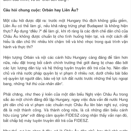
Câu hỏi chung cuộc: Orbán hay Liên Âu?
Một câu hỏi được đặt ra: trước một Hungary thù địch không giấu giếm,
Liên Âu có thể làm gì, nếu khả năng trừng phạt Budapest là không hiện
thực? Áp dụng “
điều 7
” để làm gì, khi rõ ràng là các định chế dân chủ của
Châu Âu không được chuẩn bị cho tình huống hiện tại, và một cách dễ
hiểu là dân chủ thì nhiều khi chậm trễ và khó nhọc trong quá trình vận
hành và thực thi?
Hiện tượng Orbán và nội các cánh hữu Hungary càng đáng để tâm hơn
nữa, nếu đặt trong bối cảnh chính trường thế giới đang bị chao đảo bởi
các lực lượng dân túy và hệ thống tuyên truyền dối trá của họ. Nền dân
chủ và nhà nước pháp quyền bị vi phạm ở nhiều nơi, dưới chiêu bài bảo
vệ quyền lợi người dân, bảo vệ lợi ích đất nước trước những thế lực ngoại
bang, những “
kẻ thù của nhân dân
”.
Phải chăng, như theo ý kiến của một dân biểu Nghị viện Châu Âu trong
sắc áo một chính đảng đối lập Hungary, ngay việc đưa vấn đề nước Hung
phi dân chủ và vi phạm các chuẩn mực Châu Âu lên bàn nghị sự, cũng
đã là một thành công. Và thành công nữa, là cả những dân biểu cánh
hữu cùng “
phe
” với đảng cầm quyền FIDESZ cũng nhận thấy vấn nạn đó,
bất chấp bộ máy tuyên truyền dối trá của FIDESZ.
Như thế, sự lựa chọn ở đây, sẽ là Châu Âu dân chủ, hay thứ nhà nước