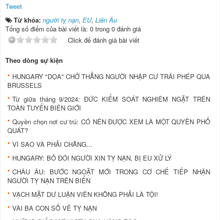
Tweet
Từ khóa:
người tỵ nạn
,
EU
,
Liên Âu
Tổng số điểm của bài viết là: 0 trong 0 đánh giá
Click để đánh giá bài viết
Theo dòng sự kiện
HUNGARY "DỌA" CHỞ THẲNG NGƯỜI NHẬP CƯ TRÁI PHÉP QUA
BRUSSELS
Từ giữa tháng 9/2024: ĐỨC KIỂM SOÁT NGHIÊM NGẶT TRÊN
TOÀN TUYẾN BIÊN GIỚI
Quyền chọn nơi cư trú: CÓ NÊN ĐƯỢC XEM LÀ MỘT QUYỀN PHỔ
QUÁT?
VÌ SAO VÀ PHẢI CHĂNG...
HUNGARY: BỎ ĐÓI NGƯỜI XIN TỴ NẠN, BỊ EU XỬ LÝ
CHÂU ÂU: BƯỚC NGOẶT MỚI TRONG CƠ CHẾ TIẾP NHẬN
NGƯỜI TỴ NẠN TRÊN BIỂN
VẠCH MẶT DƯ LUẬN VIÊN KHÔNG PHẢI LÀ TỘI!
VÀI BA CON SỐ VỀ TỴ NẠN