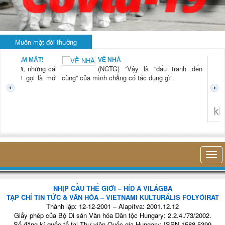
Muôn mặt đời thường
BẠN NAM MẤT!
VỀ NHÀ
TG) “Xời, những cái
(NCTG) “Vậy là “đấu tranh đến
tươi mới gọi là mới
cùng” của mình chẳng có tác dụng gì”.
không 
NHỊP CẦU THẾ GIỚI – HÍD A VILÁGBA
TẠP CHÍ TIN TỨC & VĂN HÓA – VIETNAMI KULTURÁLIS FOLYÓIRAT
Thành lập: 12-12-2001 – Alapítva: 2001.12.12
Giấy phép của Bộ Di sản Văn hóa Dân tộc Hungary: 2.2.4./73/2002.
Số đăng kí quốc tế tại Thư viện Quốc gia Hungary: ISSN 1588-5399