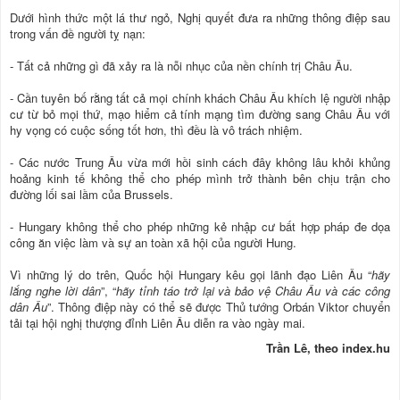
Dưới hình thức một lá thư ngỏ, Nghị quyết đưa ra những thông điệp sau
trong vấn đề người tỵ nạn:
- Tất cả những gì đã xảy ra là nỗi nhục của nền chính trị Châu Âu.
- Cần tuyên bố rằng tất cả mọi chính khách Châu Âu khích lệ người nhập
cư từ bỏ mọi thứ, mạo hiểm cả tính mạng tìm đường sang Châu Âu với
hy vọng có cuộc sống tốt hơn, thì đều là vô trách nhiệm.
- Các nước Trung Âu vừa mới hồi sinh cách đây không lâu khỏi khủng
hoảng kinh tế không thể cho phép mình trở thành bên chịu trận cho
đường lối sai lầm của Brussels.
- Hungary không thể cho phép những kẻ nhập cư bất hợp pháp đe dọa
công ăn việc làm và sự an toàn xã hội của người Hung.
Vì những lý do trên, Quốc hội Hungary kêu gọi lãnh đạo Liên Âu “
hãy
lắng nghe lời dân
”, “
hãy tỉnh táo trở lại và bảo vệ Châu Âu và các công
dân Âu
”. Thông điệp này có thể sẽ được Thủ tướng Orbán Viktor chuyển
tải tại hội nghị thượng đỉnh Liên Âu diễn ra vào ngày mai.
Trần Lê, theo index.hu