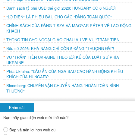
Danh sách tỷ phú USD thế giới 2026: HUNGARY CÓ 6 NGƯỜI
"LỘ DIỆN" LÁ PHIẾU BẦU CHO CÁC "ĐẢNG TOÀN QUỐC"
CHÍNH SÁCH CỦA ĐẢNG TISZA VÀ MAGYAR PÉTER VỀ LAO ĐỘNG
KHÁCH
THÔNG TIN CHO NGOẠI GIAO CHÂU ÂU VỀ VỤ "TRẤN" TIỀN
Bầu cử 2026: KHẢ NĂNG CHỈ CÒN 5 ĐẢNG "THƯỢNG ĐÀI"!
VỤ "TRẤN" TIỀN UKRAINE THEO LỜI KỂ CỦA LUẬT SƯ PHÍA
UKRAINE
Phía Ukraine: "DẤU ẤN CỦA NGA SAU CÁC HÀNH ĐỘNG KHIÊU
KHÍCH CỦA HUNGARY"
Bloomberg: CHUYẾN VẬN CHUYỂN HÀNG "HOÀN TOÀN BÌNH
THƯỜNG"
Khảo sát
Bạn thấy giao diện web mới thế nào?
Đẹp và tiện lợi hơn web cũ