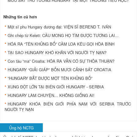
MƯU SÁT THỦ TƯỚNG HUNGARY TẠI MỘT TRƯỜNG TIỂU HỌC?
Những tin cũ hơn
Một sĩ phu Hungary đương đại: VIỆN SĨ BEREND T. IVÁN
Ghi chép từ Keleti: CẦU MONG HỌ TÌM ĐƯỢC TƯƠNG LAI...
HÓA RA “TÊN KHỦNG BỐ” CẦM LOA KÊU GỌI HÒA BÌNH
TẠI SAO HUNGARY KHÓ KHĂN VỚI NGƯỜI TỴ NẠN?
Con tàu “ma” Croatia: HÓA RA VẪN CÓ SỰ THỎA THUẬN?
HUNGARY “GIẢI GIÁP” BỐN MƯƠI CẢNH SÁT CROATIA
“HUNGARY BẮT ĐƯỢC MỘT TÊN KHỦNG BỐ”
XUNG ĐỘT LỚN TẠI BIÊN GIỚI HUNGARY - SERBIA
HUNGARY LÀM CHUYỆN… KHÔNG GIỐNG AI!
HUNGARY KHÓA BIÊN GIỚI PHÍA NAM VỚI SERBIA TRƯỚC
NGƯỜI TỴ NẠN
Ủng hộ NCTG