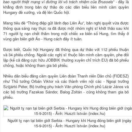
bao người thiệt mạng vì đường lối vô trách nhiệm của Brussels
” - đây là
khẳng định trong bản dự thảo do các dân biểu liên minh cầm quyền
Hungary đề xướng, và đệ lên Quốc hội.
Mang tiêu đề “Thông điệp gửi lãnh đạo Liên Âu”, bản nghị quyết vừa được
thông qua sáng nay thực ra đã được một nhóm nghị sĩ khởi thảo sau khi
71 người tỵ nạn chết thảm trong một chiếc xe biển số Hung, tìm thấy ở
vùng gần biên giới Áo - Hung cách đây ít tuần.
Được biết, Quốc hội Hungary đã thông qua dự thảo với 112 phiếu thuận
và 34 phiếu chống. Ngoài các nghị sĩ thuộc liên minh cầm quyền, phe đối
lập (kể cả đảng cực hữu JOBBIK thường xuyên chỉ trích EU) đã bỏ phiếu
chống, hoặc không tham gia bỏ phiếu.
Nhiều dân biểu đảng cầm quyền Liên đoàn Thanh niên Dân chủ (FIDESZ)
như Thủ tướng Orbán Viktor và các thành viên nội các - Ngoại trưởng
Szijjártó Péter, Bộ trưởng phụ trách Văn phòng Chính phủ Lázár János và
các bộ trưởng Fazekas Sándor, Balog Zoltán - cũng không tham gia bỏ
phiếu.
Người tỵ nạn tại biên giới Serbia - Hungary khi Hung đóng biên giới (ngày
15-9-2015) - Ảnh: Huszti István (index.hu)