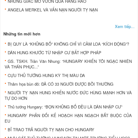
NHỮNG GIẤC MƠ VƯƠN QUA HÀNG RÀO
ANGELA MERKEL VÀ VẤN NẠN NGƯỜI TỴ NẠN
Xem tiếp...
Những tin mới hơn
BỊ QUY LÀ “KHỦNG BỐ” KHÔNG CHỈ VÌ CẦM LOA “KÍCH ĐỘNG”?
DÂN HUNG KHƯỚC TỪ NHẬP CƯ BẤT HỢP PHÁP
GS. TSKH. Trần Văn Nhung: “HUNGARY KHIẾN TÔI NGẠC NHIÊN
VÀ THÁN PHỤC...”
CỰU THỦ TƯỚNG HUNG KỲ THỊ MÀU DA
Thảm họa bùn đỏ: ĐÃ CÓ 33 NGƯỜI ĐƯỢC BỒI THƯỜNG
NGƯỜI TỴ NẠN HUNG KHIẾN NƯỚC ĐỨC HÙNG MẠNH HƠN VÀ
TỰ DO HƠN
Thủ tướng Hungary: “BỌN KHỦNG BỐ ĐỀU LÀ DÂN NHẬP CƯ”
HUNGARY PHẢN ĐỐI KẾ HOẠCH HẠN NGẠCH BẮT BUỘC CỦA
EU
BỈ TRAO TRẢ NGƯỜI TỴ NẠN CHO HUNGARY