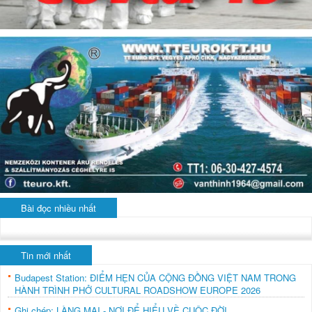
Bài đọc nhiều nhất
Tin mới nhất
Budapest Station: ĐIỂM HẸN CỦA CỘNG ĐỒNG VIỆT NAM TRONG
HÀNH TRÌNH PHỞ CULTURAL ROADSHOW EUROPE 2026
Ghi chép: LÀNG MAI - NƠI ĐỂ HIỂU VỀ CUỘC ĐỜI