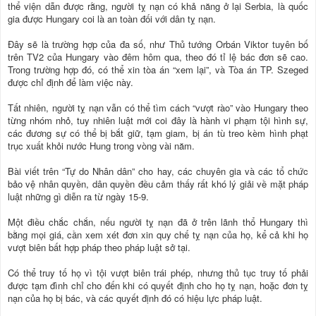
thể viện dẫn được rằng, người tỵ nạn có khả năng ở lại Serbia, là quốc
gia được Hungary coi là an toàn đối với dân tỵ nạn.
Đây sẽ là trường hợp của đa số, như Thủ tướng Orbán Viktor tuyên bố
trên TV2 của Hungary vào đêm hôm qua, theo đó tỉ lệ bác đơn sẽ cao.
Trong trường hợp đó, có thể xin tòa án “xem lại”, và Tòa án TP. Szeged
được chỉ định để làm việc này.
Tất nhiên, người tỵ nạn vẫn có thể tìm cách “vượt rào” vào Hungary theo
từng nhóm nhỏ, tuy nhiên luật mới coi đây là hành vi phạm tội hình sự,
các đương sự có thể bị bắt giữ, tạm giam, bị án tù treo kèm hình phạt
trục xuất khỏi nước Hung trong vòng vài năm.
Bài viết trên “Tự do Nhân dân” cho hay, các chuyên gia và các tổ chức
bảo vệ nhân quyền, dân quyền đều cảm thấy rất khó lý giải về mặt pháp
luật những gì diễn ra từ ngày 15-9.
Một điều chắc chắn, nếu người tỵ nạn đã ở trên lãnh thổ Hungary thì
bằng mọi giá, cần xem xét đơn xin quy chế tỵ nạn của họ, kể cả khi họ
vượt biên bất hợp pháp theo pháp luật sở tại.
Có thể truy tố họ vì tội vượt biên trái phép, nhưng thủ tục truy tố phải
được tạm đình chỉ cho đến khi có quyết định cho họ tỵ nạn, hoặc đơn tỵ
nạn của họ bị bác, và các quyết định đó có hiệu lực pháp luật.