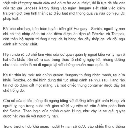
“
Nội các Hungary muốn điều mà chưa hề có ai thấy
”, đó là tựa đề bài viết
của tác giả Lencsés Károly đúng vào ngày Hungary siết chặt việc kiểm
tra biên giới trên tinh thần các điều luật mới thông qua và vừa có hiệu lực
pháp luật.
Bài báo cho hay, trên toàn tuyến biên giới Hungary - Serbia, người tỵ nạn
chỉ có thể nhập cảnh tại các điểm được ấn định (ở Röszke và Tompa),
còn toàn bộ tuyến “đường rừng” đã bị hàng rào dây thép gai và đội ngũ
cảnh sát “khóa” chặt.
Hiện chưa rõ cơ chế làm việc của cơ quan quản lý ngoại kiều và tỵ nạn ở
hai cửa khẩu trên sẽ ra sao trong thực tế những ngày tới, nhưng dường
như chắc chắn là nó đi ngược lại với những chuẩn mực quốc tế.
Kể từ “thời kỳ mới” mà chính quyền Hungary thường nhấn mạnh, tại cửa
khẩu Röszke, có thể hình dung thủ tục nhập cảnh sẽ như sau. Hàng rào
tại nơi đó được cắt một mảng, và một chiếc thùng container được đẩy tới
chỗ trống đó.
Cửa sổ của chiếc thùng đó ngang bằng với đường biên giới phía Hung, và
người tỵ nạn trong suốt thời gian xử lý vụ việc sẽ vẫn ở bên phần lãnh
thổ Serbia. Theo logic của chính quyền Hung, như vậy là sẽ giải quyết
được hết vấn đề với người tỵ nạn.
Trong trường hợp khả quan, người tỵ nạn sẽ được vào chiếc thùng thông