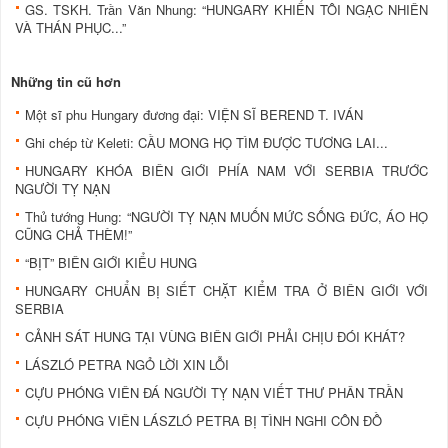
GS. TSKH. Trần Văn Nhung: “HUNGARY KHIẾN TÔI NGẠC NHIÊN
VÀ THÁN PHỤC...”
Những tin cũ hơn
Một sĩ phu Hungary đương đại: VIỆN SĨ BEREND T. IVÁN
Ghi chép từ Keleti: CẦU MONG HỌ TÌM ĐƯỢC TƯƠNG LAI...
HUNGARY KHÓA BIÊN GIỚI PHÍA NAM VỚI SERBIA TRƯỚC
NGƯỜI TỴ NẠN
Thủ tướng Hung: “NGƯỜI TỴ NẠN MUỐN MỨC SỐNG ĐỨC, ÁO HỌ
CŨNG CHẢ THÈM!”
“BỊT” BIÊN GIỚI KIỂU HUNG
HUNGARY CHUẨN BỊ SIẾT CHẶT KIỂM TRA Ở BIÊN GIỚI VỚI
SERBIA
CẢNH SÁT HUNG TẠI VÙNG BIÊN GIỚI PHẢI CHỊU ĐÓI KHÁT?
LÁSZLÓ PETRA NGỎ LỜI XIN LỖI
CỰU PHÓNG VIÊN ĐÁ NGƯỜI TỴ NẠN VIẾT THƯ PHÂN TRẦN
CỰU PHÓNG VIÊN LÁSZLÓ PETRA BỊ TÌNH NGHI CÔN ĐỒ