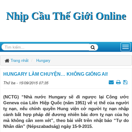
Nhịp Cầu Thế Giới Online
Trang nhất
Hungary
HUNGARY LÀM CHUYỆN… KHÔNG GIỐNG AI!
Thứ ba - 15/09/2015 07:35
(NCTG) “Nhà nước Hungary sẽ đi ngược lại Công ước
Geneva của Liên Hiệp Quốc (năm 1951) về vị thế của người
tỵ nạn, nếu chính quyền Hung viện cớ người tỵ nạn nhập
cảnh bất hợp pháp để đương nhiên bác đơn tỵ nạn của họ
mà không cần xem xét”, theo bài viết trên nhật báo “Tự do
Nhân dân” (Népszabadság) ngày 15-9-2015.