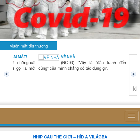
Muôn mặt đời thường
BẠN NAM MẤT!
VỀ NHÀ
TG) “Xời, những cái
(NCTG) “Vậy là “đấu tranh đến
tươi mới gọi là mới
cùng” của mình chẳng có tác dụng gì”.
không 
NHỊP CẦU THẾ GIỚI – HÍD A VILÁGBA