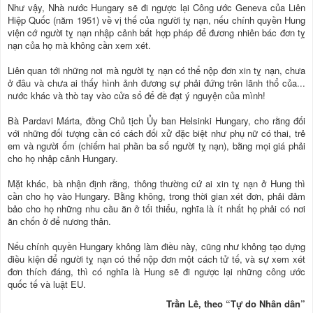
Như vậy, Nhà nước Hungary sẽ đi ngược lại Công ước Geneva của Liên
Hiệp Quốc (năm 1951) về vị thế của người tỵ nạn, nếu chính quyền Hung
viện cớ người tỵ nạn nhập cảnh bất hợp pháp để đương nhiên bác đơn tỵ
nạn của họ mà không cần xem xét.
Liên quan tới những nơi mà người tỵ nạn có thể nộp đơn xin tỵ nạn, chưa
ở đâu và chưa ai thấy hình ảnh đương sự phải đứng trên lãnh thổ của...
nước khác và thò tay vào cửa sổ để đề đạt ý nguyện của mình!
Bà Pardavi Márta, đồng Chủ tịch Ủy ban Helsinki Hungary, cho rằng đối
với những đối tượng cần có cách đối xử đặc biệt như phụ nữ có thai, trẻ
em và người ốm (chiếm hai phần ba số người tỵ nạn), bằng mọi giá phải
cho họ nhập cảnh Hungary.
Mặt khác, bà nhận định rằng, thông thường cứ ai xin tỵ nạn ở Hung thì
cần cho họ vào Hungary. Bằng không, trong thời gian xét đơn, phải đảm
bảo cho họ những nhu cầu ăn ở tối thiểu, nghĩa là ít nhất họ phải có nơi
ăn chốn ở để nương thân.
Nếu chính quyền Hungary không làm điều này, cũng như không tạo dựng
điều kiện để người tỵ nạn có thể nộp đơn một cách tử tế, và sự xem xét
đơn thích đáng, thì có nghĩa là Hung sẽ đi ngược lại những công ước
quốc tế và luật EU.
Trần Lê, theo “Tự do Nhân dân”