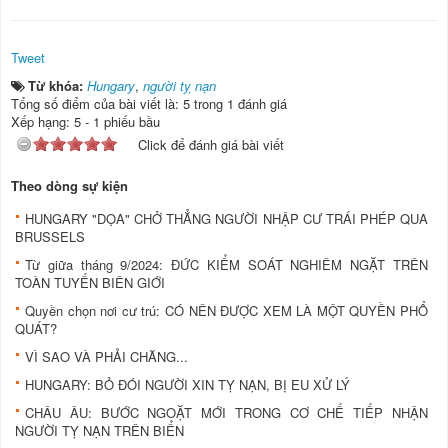
Tweet
Từ khóa:
Hungary
,
người tỵ nạn
Tổng số điểm của bài viết là: 5 trong 1 đánh giá
Xếp hạng:
5
-
1
phiếu bầu
Click để đánh giá bài viết
Theo dòng sự kiện
HUNGARY "DỌA" CHỞ THẲNG NGƯỜI NHẬP CƯ TRÁI PHÉP QUA
BRUSSELS
Từ giữa tháng 9/2024: ĐỨC KIỂM SOÁT NGHIÊM NGẶT TRÊN
TOÀN TUYẾN BIÊN GIỚI
Quyền chọn nơi cư trú: CÓ NÊN ĐƯỢC XEM LÀ MỘT QUYỀN PHỔ
QUÁT?
VÌ SAO VÀ PHẢI CHĂNG...
HUNGARY: BỎ ĐÓI NGƯỜI XIN TỴ NẠN, BỊ EU XỬ LÝ
CHÂU ÂU: BƯỚC NGOẶT MỚI TRONG CƠ CHẾ TIẾP NHẬN
NGƯỜI TỴ NẠN TRÊN BIỂN