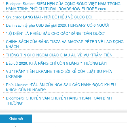
Budapest Station: ĐIỂM HẸN CỦA CỘNG ĐỒNG VIỆT NAM TRONG
HÀNH TRÌNH PHỞ CULTURAL ROADSHOW EUROPE 2026
Ghi chép: LÀNG MAI - NƠI ĐỂ HIỂU VỀ CUỘC ĐỜI
Danh sách tỷ phú USD thế giới 2026: HUNGARY CÓ 6 NGƯỜI
"LỘ DIỆN" LÁ PHIẾU BẦU CHO CÁC "ĐẢNG TOÀN QUỐC"
CHÍNH SÁCH CỦA ĐẢNG TISZA VÀ MAGYAR PÉTER VỀ LAO ĐỘNG
KHÁCH
THÔNG TIN CHO NGOẠI GIAO CHÂU ÂU VỀ VỤ "TRẤN" TIỀN
Bầu cử 2026: KHẢ NĂNG CHỈ CÒN 5 ĐẢNG "THƯỢNG ĐÀI"!
VỤ "TRẤN" TIỀN UKRAINE THEO LỜI KỂ CỦA LUẬT SƯ PHÍA
UKRAINE
Phía Ukraine: "DẤU ẤN CỦA NGA SAU CÁC HÀNH ĐỘNG KHIÊU
KHÍCH CỦA HUNGARY"
Bloomberg: CHUYẾN VẬN CHUYỂN HÀNG "HOÀN TOÀN BÌNH
THƯỜNG"
Khảo sát