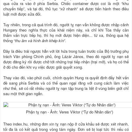
qua cửa ra vào ở phía Serbia. Chiếc container được coi là một “khu
chuyển tiếp”, và tại đó, thủ tục “xử nhanh” sẽ được tiến hành theo điều
luật mới được sửa đổi.
Tuy nhiên, trong cả quá trình đó, người tỵ nạn vẫn không được nhập cảnh
Hungary theo nghĩa thực của khái niệm này, và chỉ khi Tòa thấy cần
thẩm vấn trực tiếp họ, thì họ mới được hiện diện... từ xa, thông qua hệ
thống “
thu âm và hình ảnh khép kín
”.
Đây là điều trái ngược hẳn với lời hứa trong tuần trước của Bộ trưởng phụ
trách Văn phòng Chính phủ, ông Lázár János, theo đó người tỵ nạn sẽ
được đăng ký rồi được chở tới những trại tiếp nhận (trại mở), và họ có thể
ở đó cho đến khi vụ việc được giải quyết xong.
Thay vào đó, vào phút cuối, chính quyền Hung ra quyết định đẩy hết vấn
đề sang phía Serbia và có thể quan ngại rằng với cung cách làm việc
như thế, sẽ có rất nhiều người tỵ nạn tập trung la liệt ở vùng biên giới chỉ
sau một thời gian ngắn.
Phận tỵ nạn - Ảnh: Veres Viktor (“Tự do Nhân dân”)
Theo index.hu, những đơn xin tỵ nạn nộp ở cửa khẩu sẽ được xét nhanh,
tối đa là có kết quả trong vòng tám ngày. Đơn sẽ bị loại tức thì nếu có