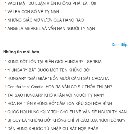
VẠCH MẶT DƯ LUẬN VIÊN KHÔNG PHẢI LÀ TỘI!
VÀI BA CON SỐ VỀ TỴ NẠN
NHỮNG GIẤC MƠ VƯƠN QUA HÀNG RÀO
ANGELA MERKEL VÀ VẤN NẠN NGƯỜI TỴ NẠN
Xem tiếp...
Những tin mới hơn
XUNG ĐỘT LỚN TẠI BIÊN GIỚI HUNGARY - SERBIA
“HUNGARY BẮT ĐƯỢC MỘT TÊN KHỦNG BỐ”
HUNGARY “GIẢI GIÁP” BỐN MƯƠI CẢNH SÁT CROATIA
Con tàu “ma” Croatia: HÓA RA VẪN CÓ SỰ THỎA THUẬN?
TẠI SAO HUNGARY KHÓ KHĂN VỚI NGƯỜI TỴ NẠN?
HÓA RA “TÊN KHỦNG BỐ” CẦM LOA KÊU GỌI HÒA BÌNH
QUỐC HỘI HUNG “QUY TỘI” CHO EU VỀ VẤN ĐỀ NGƯỜI TỴ NẠN
BỊ QUY LÀ “KHỦNG BỐ” KHÔNG CHỈ VÌ CẦM LOA “KÍCH ĐỘNG”?
DÂN HUNG KHƯỚC TỪ NHẬP CƯ BẤT HỢP PHÁP