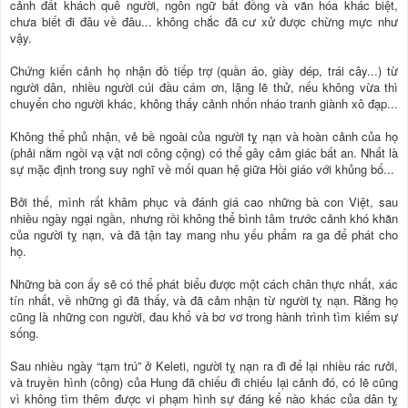
cảnh đất khách quê người, ngôn ngữ bất đồng và văn hóa khác biệt,
chưa biết đi đâu về đâu... không chắc đã cư xử được chừng mực như
vậy.
Chứng kiến cảnh họ nhận đồ tiếp trợ (quần áo, giày dép, trái cây...) từ
người dân, nhiều người cúi đầu cám ơn, lặng lẽ thử, nếu không vừa thì
chuyển cho người khác, không thấy cảnh nhốn nháo tranh giành xô đạp...
Không thể phủ nhận, vẻ bề ngoài của người tỵ nạn và hoàn cảnh của họ
(phải nằm ngồi vạ vật nơi công cộng) có thể gây cảm giác bất an. Nhất là
sự mặc định trong suy nghĩ về mối quan hệ giữa Hồi giáo với khủng bố...
Bởi thế, mình rất khâm phục và đánh giá cao những bà con Việt, sau
nhiều ngày ngại ngần, nhưng rồi không thể bình tâm trước cảnh khó khăn
của người tỵ nạn, và đã tận tay mang nhu yếu phẩm ra ga để phát cho
họ.
Những bà con ấy sẽ có thể phát biểu được một cách chân thực nhất, xác
tín nhất, về những gì đã thấy, và đã cảm nhận từ người tỵ nạn. Rằng họ
cũng là những con người, đau khổ và bơ vơ trong hành trình tìm kiếm sự
sống.
Sau nhiều ngày “tạm trú” ở Keleti, người tỵ nạn ra đi để lại nhiều rác rưởi,
và truyền hình (công) của Hung đã chiếu đi chiếu lại cảnh đó, có lẽ cũng
vì không tìm thêm được vi phạm hình sự đáng kể nào khác của dân tỵ