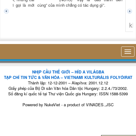
tươi mới gọi là mới
cùng” của mình chẳng có tác dụng gì”.
không 
NHỊP CẦU THẾ GIỚI – HÍD A VILÁGBA
TẠP CHÍ TIN TỨC & VĂN HÓA – VIETNAMI KULTURÁLIS FOLYÓIRAT
Thành lập: 12-12-2001 – Alapítva: 2001.12.12
Giấy phép của Bộ Di sản Văn hóa Dân tộc Hungary: 2.2.4./73/2002.
Số đăng kí quốc tế tại Thư viện Quốc gia Hungary: ISSN 1588-5399
Powered by
NukeViet
- a product of
VINADES.,JSC