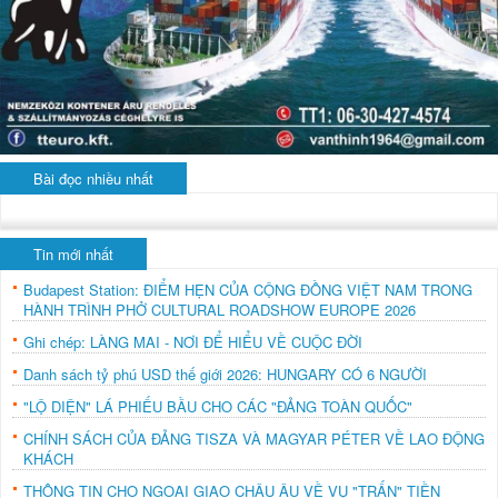
Bài đọc nhiều nhất
Tin mới nhất
Budapest Station: ĐIỂM HẸN CỦA CỘNG ĐỒNG VIỆT NAM TRONG
HÀNH TRÌNH PHỞ CULTURAL ROADSHOW EUROPE 2026
Ghi chép: LÀNG MAI - NƠI ĐỂ HIỂU VỀ CUỘC ĐỜI
Danh sách tỷ phú USD thế giới 2026: HUNGARY CÓ 6 NGƯỜI
"LỘ DIỆN" LÁ PHIẾU BẦU CHO CÁC "ĐẢNG TOÀN QUỐC"
CHÍNH SÁCH CỦA ĐẢNG TISZA VÀ MAGYAR PÉTER VỀ LAO ĐỘNG
KHÁCH
THÔNG TIN CHO NGOẠI GIAO CHÂU ÂU VỀ VỤ "TRẤN" TIỀN