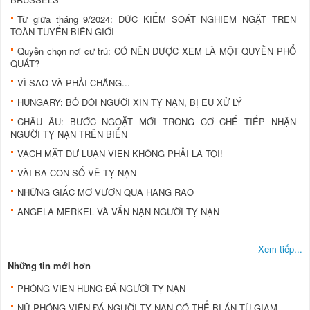
Từ giữa tháng 9/2024: ĐỨC KIỂM SOÁT NGHIÊM NGẶT TRÊN
TOÀN TUYẾN BIÊN GIỚI
Quyền chọn nơi cư trú: CÓ NÊN ĐƯỢC XEM LÀ MỘT QUYỀN PHỔ
QUÁT?
VÌ SAO VÀ PHẢI CHĂNG...
HUNGARY: BỎ ĐÓI NGƯỜI XIN TỴ NẠN, BỊ EU XỬ LÝ
CHÂU ÂU: BƯỚC NGOẶT MỚI TRONG CƠ CHẾ TIẾP NHẬN
NGƯỜI TỴ NẠN TRÊN BIỂN
VẠCH MẶT DƯ LUẬN VIÊN KHÔNG PHẢI LÀ TỘI!
VÀI BA CON SỐ VỀ TỴ NẠN
NHỮNG GIẤC MƠ VƯƠN QUA HÀNG RÀO
ANGELA MERKEL VÀ VẤN NẠN NGƯỜI TỴ NẠN
Xem tiếp...
Những tin mới hơn
PHÓNG VIÊN HUNG ĐÁ NGƯỜI TỴ NẠN
NỮ PHÓNG VIÊN ĐÁ NGƯỜI TỴ NẠN CÓ THỂ BỊ ÁN TÙ GIAM