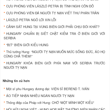
CỰU PHÓNG VIÊN LÁSZLÓ PETRA BỊ TÌNH NGHI CÔN ĐỒ
CỰU PHÓNG VIÊN ĐÁ NGƯỜI TỴ NẠN VIẾT THƯ PHÂN TRẦN
LÁSZLÓ PETRA NGỎ LỜI XIN LỖI
CẢNH SÁT HUNG TẠI VÙNG BIÊN GIỚI PHẢI CHỊU ĐÓI KHÁT?
HUNGARY CHUẨN BỊ SIẾT CHẶT KIỂM TRA Ở BIÊN GIỚI VỚI
SERBIA
“BỊT” BIÊN GIỚI KIỂU HUNG
Thủ tướng Hung: “NGƯỜI TỴ NẠN MUỐN MỨC SỐNG ĐỨC, ÁO HỌ
CŨNG CHẢ THÈM!”
HUNGARY KHÓA BIÊN GIỚI PHÍA NAM VỚI SERBIA TRƯỚC
NGƯỜI TỴ NẠN
Những tin cũ hơn
Một sĩ phu Hungary đương đại: VIỆN SĨ BEREND T. IVÁN
ÁO TIẾP NHẬN NHIỀU NGÀN NGƯỜI TỴ NẠN
Thông điệp của Pháp với Hung: CHỚ “MỘT MÌNH MỘT KIỂU”
HỘI HỮU NGHỊ VIỆT - HUNG HỌP MẶT THƯỜNG NIÊN NHÂN CÁC