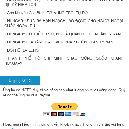
DỊP KỶ NIỆM LỚN
Anh Nguyễn Cao Bình: TỚI VÙNG TRỜI TỰ DO
HUNGARY ĐƯA RA HẠN NGẠCH LAO ĐỘNG CHO NGƯỜI NGOẠI
QUỐC NGOÀI EU
HUNGARY CÓ THỂ HUY ĐỘNG CẢ QUÂN ĐỘI ĐỂ NGĂN TỴ NẠN
HUNGARY GIA TĂNG CÁC BIỆN PHÁP CHỐNG DÂN TỴ NẠN
BỒI HỒI LẠ LÙNG
THÀNH PHỐ HỒ CHÍ MINH CHÀO MỪNG QUỐC KHÁNH
HUNGARY
Ủng hộ NCTG
Ủng hộ để NCTG duy trì và nâng cao chất lượng phục vụ cộng đồng.
Quý
vị có thể ủng hộ qua Paypal
Hoặc qua nhiều hình thức chuyển khoản.khác. Thông tin chi tiết vui lòng