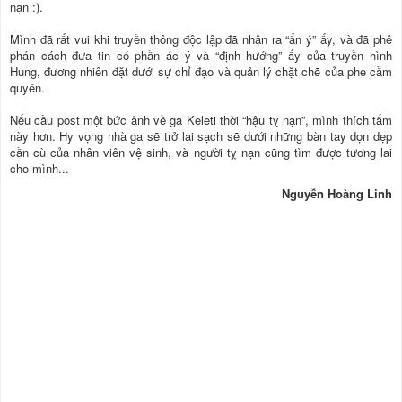
nạn :).
Mình đã rất vui khi truyền thông độc lập đã nhận ra “ẩn ý” ấy, và đã phê
phán cách đưa tin có phần ác ý và “định hướng” ấy của truyền hình
Hung, đương nhiên đặt dưới sự chỉ đạo và quản lý chặt chẽ của phe cầm
quyền.
Nếu cầu post một bức ảnh về ga Keleti thời “hậu tỵ nạn”, mình thích tấm
này hơn. Hy vọng nhà ga sẽ trở lại sạch sẽ dưới những bàn tay dọn dẹp
cần cù của nhân viên vệ sinh, và người tỵ nạn cũng tìm được tương lai
cho mình...
Nguyễn Hoàng Linh