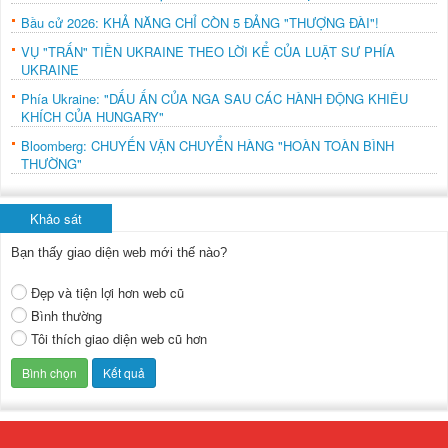
Bầu cử 2026: KHẢ NĂNG CHỈ CÒN 5 ĐẢNG "THƯỢNG ĐÀI"!
VỤ "TRẤN" TIỀN UKRAINE THEO LỜI KỂ CỦA LUẬT SƯ PHÍA
UKRAINE
Phía Ukraine: "DẤU ẤN CỦA NGA SAU CÁC HÀNH ĐỘNG KHIÊU
KHÍCH CỦA HUNGARY"
Bloomberg: CHUYẾN VẬN CHUYỂN HÀNG "HOÀN TOÀN BÌNH
THƯỜNG"
Khảo sát
Bạn thấy giao diện web mới thế nào?
Đẹp và tiện lợi hơn web cũ
Bình thường
Tôi thích giao diện web cũ hơn