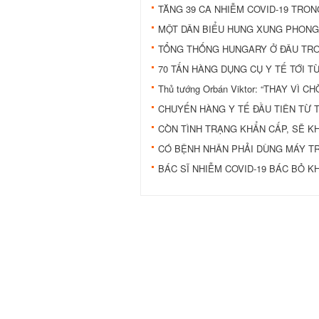
TĂNG 39 CA NHIỄM COVID-19 TRON
MỘT DÂN BIỂU HUNG XUNG PHONG
TỔNG THỐNG HUNGARY Ở ĐÂU TRO
70 TẤN HÀNG DỤNG CỤ Y TẾ TỚI 
Thủ tướng Orbán Viktor: “THAY VÌ 
CHUYẾN HÀNG Y TẾ ĐẦU TIÊN TỪ 
CÒN TÌNH TRẠNG KHẨN CẤP, SẼ K
CÓ BỆNH NHÂN PHẢI DÙNG MÁY TR
BÁC SĨ NHIỄM COVID-19 BÁC BỎ 