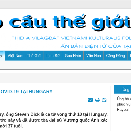
ry
Việt Nam - Thế Giới
Lịch Sử
Góc Nhìn
Văn Hóa
Cộng Đồng
Ủng
COVID-19 TẠI HUNGARY
Ủng hộ 
phục vụ
Paypal
, ông Steven Dick là ca tử vong thứ 10 tại Hungary,
nước này và đã được tòa đại sứ Vương quốc Anh xác
mới 37 tuổi.