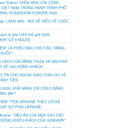
est Station: ĐIỂM HẸN CỦA CỘNG
 VIỆT NAM TRONG HÀNH TRÌNH PHỞ
URAL ROADSHOW EUROPE 2026
hép: LÀNG MAI - NƠI ĐỂ HIỂU VỀ CUỘC
ách tỷ phú USD thế giới 2026:
ARY CÓ 6 NGƯỜI
IỆN" LÁ PHIẾU BẦU CHO CÁC "ĐẢNG
 QUỐC"
H SÁCH CỦA ĐẢNG TISZA VÀ MAGYAR
R VỀ LAO ĐỘNG KHÁCH
G TIN CHO NGOẠI GIAO CHÂU ÂU VỀ
RẤN" TIỀN
ử 2026: KHẢ NĂNG CHỈ CÒN 5 ĐẢNG
NG ĐÀI"!
RẤN" TIỀN UKRAINE THEO LỜI KỂ
LUẬT SƯ PHÍA UKRAINE
Ukraine: "DẤU ẤN CỦA NGA SAU CÁC
 ĐỘNG KHIÊU KHÍCH CỦA HUNGARY"