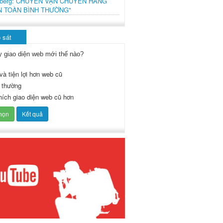
mberg: CHUYẾN VẬN CHUYỂN HÀNG
N TOÀN BÌNH THƯỜNG"
 sát
y giao diện web mới thế nào?
và tiện lợi hơn web cũ
 thường
thích giao diện web cũ hơn