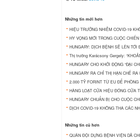
Những tin mới hơn
HIỆU TRƯỞNG NHIỄM COVID-19 KHÔ
HY VỌNG MỚI TRONG CUỘC CHIẾN
HUNGARY: DỊCH BỆNH SẼ LÊN TỚI 
Thị trưởng Karácsony Gergely: “
HUNGARY CHO KHỞI ĐỘNG “ĐẠI CH
HUNGARY RA CHỈ THỊ HẠN CHẾ RA
2.000 TỶ FORINT TỪ EU ĐỂ PHÒNG
HÀNG LOẠT CỬA HIỆU ĐÓNG CỬA T
HUNGARY CHUẨN BỊ CHO CUỘC CH
DỊCH COVID-19 KHÔNG THA CÁC N
Những tin cũ hơn
QUÂN ĐỘI DỰNG BỆNH VIỆN DÃ CH