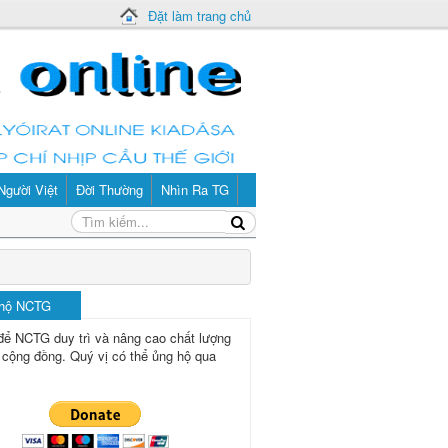
Đặt làm trang chủ
Người Việt
Đời Thường
Nhìn Ra TG
 hộ NCTG
để NCTG duy trì và nâng cao chất lượng
 cộng đồng.
Quý vị có thể ủng hộ qua