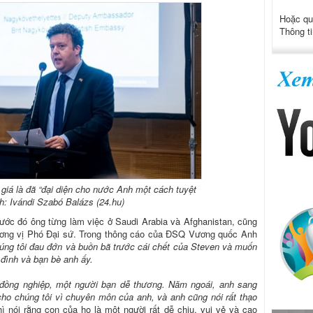
Hoặc qu
Thông ti
giá là đã “đại diện cho nước Anh một cách tuyệt
nh: Ivándi Szabó Balázs (24.hu)
rước đó ông từng làm việc ở Saudi Arabia và Afghanistan, cũng
cương vị Phó Đại sứ. Trong thông cáo của ĐSQ Vương quốc Anh
úng tôi đau đớn và buồn bã trước cái chết của Steven và muốn
 đình và bạn bè anh ấy.
t đồng nghiệp, một người bạn dễ thương. Năm ngoái, anh sang
cho chúng tôi vì chuyên môn của anh, và anh cũng nói rất thạo
ì nói rằng con của họ là một người rất dễ chịu, vui vẻ và cao