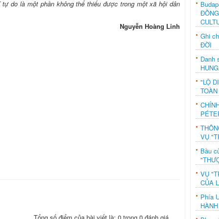
 tự do là một phần không thể thiếu được trong một xã hội dân
Budap
ĐỒNG
CULT
Nguyễn Hoàng Linh
Ghi c
ĐỜI
Danh s
HUNG
"LỘ D
TOÀN
CHÍN
PÉTE
THÔN
VỤ "T
Bầu c
"THƯỢ
VỤ "T
CỦA 
Phía 
HÀNH
Tổng số điểm của bài viết là: 0 trong 0 đánh giá