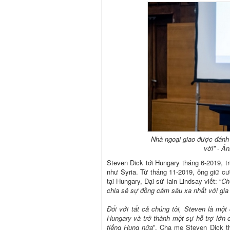
Nhà ngoại giao được đánh 
vời” - Ả
Steven Dick tới Hungary tháng 6-2019, t
như Syria. Từ tháng 11-2019, ông giữ 
tại Hungary, Đại sứ Iain Lindsay viết: “
Ch
chia sẻ sự đồng cảm sâu xa nhất với gia
Đối với tất cả chúng tôi, Steven là mộ
Hungary và trở thành một sự hỗ trợ lớn 
tiếng Hung nữa
”. Cha mẹ Steven Dick th