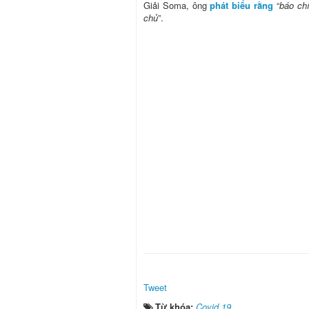
Giải Soma, ông
phát biểu rằng
“
báo chí
chủ
”.
Tweet
Từ khóa:
Covid 19