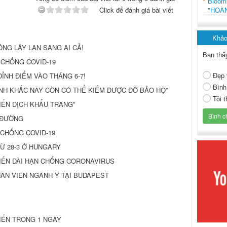
Bloo
"HOÀ
Click để đánh giá bài viết
Khảo
NG LÂY LAN SANG AI CẢ!
Bạn thấ
 CHỐNG COVID-19
Đẹp 
ĐỈNH ĐIỂM VÀO THÁNG 6-7!
Bình
KHOẢNH KHẮC NÀY CÒN CÓ THỂ KIẾM ĐƯỢC ĐỒ BẢO HỘ”
Tôi 
IẾN DỊCH KHẨU TRANG”
 ĐƯỜNG
 CHỐNG COVID-19
Ừ 28-3 Ở HUNGARY
IẾN DÀI HẠN CHỐNG CORONAVIRUS
HÂN VIÊN NGÀNH Y TẠI BUDAPEST
IẾN TRONG 1 NGÀY