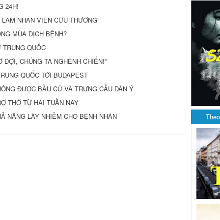
G 24H!
 LÀM NHÂN VIÊN CỨU THƯƠNG
NG MÙA DỊCH BỆNH?
TỪ TRUNG QUỐC
CHỜ ĐỢI, CHÚNG TA NGHÊNH CHIẾN!”
TRUNG QUỐC TỚI BUDAPEST
HÔNG ĐƯỢC BẦU CỬ VÀ TRƯNG CẦU DÂN Ý
Ợ THỞ TỪ HAI TUẦN NAY
KHẢ NĂNG LÂY NHIỄM CHO BỆNH NHÂN
Theo