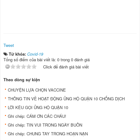
Tweet
Từ khóa:
Covid-19
Tổng số điểm của bài viết là: 0 trong 0 đánh giá
Click để đánh giá bài viết
Theo dòng sự kiện
CHUYỆN LỰA CHỌN VACCINE
THÔNG TIN VỀ HOẠT ĐỘNG ỦNG HỘ QUẬN 10 CHỐNG DỊCH
LỜI KÊU GỌI ỦNG HỘ QUẬN 10
Ghi chép: CÁM ƠN CÁC CHÁU!
Ghi chép: TIN VUI TRONG NGÀY BUỒN
Ghi chép: CHUNG TAY TRONG HOẠN NẠN