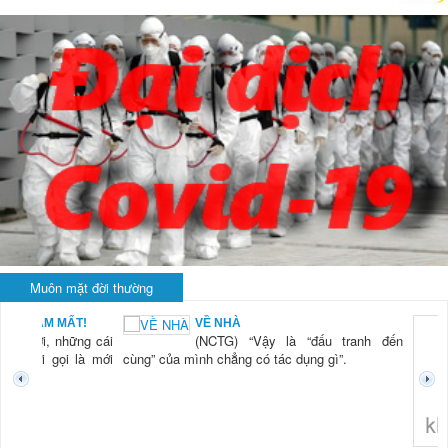
Muôn mặt đời thường
BẠN NAM MẤT!
VỀ NHÀ
TG) “Xời, những cái
(NCTG) “Vậy là “đấu tranh đến
tươi mới gọi là mới
cùng” của mình chẳng có tác dụng gì”.