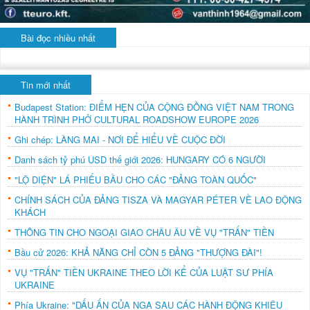
Bài đọc nhiều nhất
Tin mới nhất
Budapest Station: ĐIỂM HẸN CỦA CỘNG ĐỒNG VIỆT NAM TRONG
HÀNH TRÌNH PHỞ CULTURAL ROADSHOW EUROPE 2026
Ghi chép: LÀNG MAI - NƠI ĐỂ HIỂU VỀ CUỘC ĐỜI
Danh sách tỷ phú USD thế giới 2026: HUNGARY CÓ 6 NGƯỜI
"LỘ DIỆN" LÁ PHIẾU BẦU CHO CÁC "ĐẢNG TOÀN QUỐC"
CHÍNH SÁCH CỦA ĐẢNG TISZA VÀ MAGYAR PÉTER VỀ LAO ĐỘNG
KHÁCH
THÔNG TIN CHO NGOẠI GIAO CHÂU ÂU VỀ VỤ "TRẤN" TIỀN
Bầu cử 2026: KHẢ NĂNG CHỈ CÒN 5 ĐẢNG "THƯỢNG ĐÀI"!
VỤ "TRẤN" TIỀN UKRAINE THEO LỜI KỂ CỦA LUẬT SƯ PHÍA
UKRAINE
Phía Ukraine: "DẤU ẤN CỦA NGA SAU CÁC HÀNH ĐỘNG KHIÊU