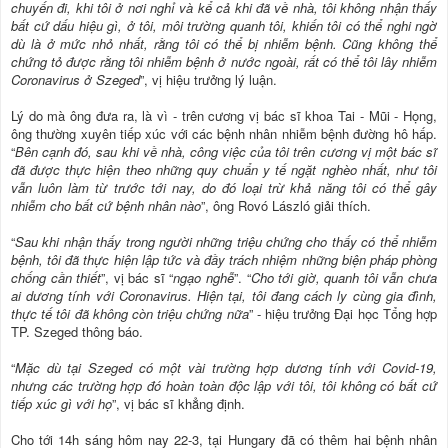
chuyến đi, khi tôi ở nơi nghỉ và kể cả khi đã về nhà, tôi không nhận thấy
bất cứ dấu hiệu gì, ở tôi, môi trường quanh tôi, khiến tôi có thể nghi ngờ
dù là ở mức nhỏ nhất, rằng tôi có thể bị nhiễm bệnh. Cũng không thể
chứng tỏ được rằng tôi nhiễm bệnh ở nước ngoài, rất có thể tôi lây nhiễm
Coronavirus ở Szeged
”, vị hiệu trưởng lý luận.
Lý do mà ông đưa ra, là vì - trên cương vị bác sĩ khoa Tai - Mũi - Họng,
ông thường xuyên tiếp xúc với các bệnh nhân nhiễm bệnh đường hô hấp.
“
Bên cạnh đó, sau khi về nhà, công việc của tôi trên cương vị một bác sĩ
đã được thực hiện theo những quy chuẩn y tế ngặt nghèo nhất, như tôi
vẫn luôn làm từ trước tới nay, do đó loại trừ khả năng tôi có thể gây
nhiễm cho bất cứ bệnh nhân nào
”, ông Rovó László giải thích.
“
Sau khi nhận thấy trong người những triệu chứng cho thấy có thể nhiễm
bệnh, tôi đã thực hiện lập tức và đầy trách nhiệm những biện pháp phòng
chống cần thiết
”, vị bác sĩ “
ngạo nghễ
”. “
Cho tới giờ, quanh tôi vẫn chưa
ai dương tính với Coronavirus. Hiện tại, tôi đang cách ly cùng gia đình,
thực tế tôi đã không còn triệu chứng nữa
” - hiệu trưởng Đại học Tổng hợp
TP. Szeged thông báo.
“
Mặc dù tại Szeged có một vài trường hợp dương tính với Covid-19,
nhưng các trường hợp đó hoàn toàn độc lập với tôi, tôi không có bất cứ
tiếp xúc gì với họ
”, vị bác sĩ khẳng định.
Cho tới 14h sáng hôm nay 22-3, tại Hungary đã có thêm hai bệnh nhân