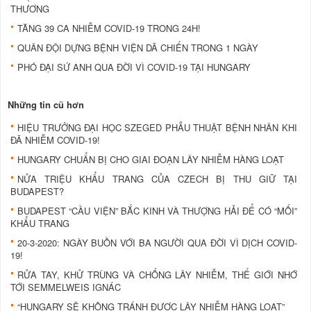
THƯƠNG
TĂNG 39 CA NHIỄM COVID-19 TRONG 24H!
QUÂN ĐỘI DỰNG BỆNH VIỆN DÃ CHIẾN TRONG 1 NGÀY
PHÓ ĐẠI SỨ ANH QUA ĐỜI VÌ COVID-19 TẠI HUNGARY
Những tin cũ hơn
HIỆU TRƯỞNG ĐẠI HỌC SZEGED PHẪU THUẬT BỆNH NHÂN KHI
ĐÃ NHIỄM COVID-19!
HUNGARY CHUẨN BỊ CHO GIAI ĐOẠN LÂY NHIỄM HÀNG LOẠT
NỬA TRIỆU KHẨU TRANG CỦA CZECH BỊ THU GIỮ TẠI
BUDAPEST?
BUDAPEST “CẦU VIỆN” BẮC KINH VÀ THƯỢNG HẢI ĐỂ CÓ “MỐI”
KHẨU TRANG
20-3-2020: NGÀY BUỒN VỚI BA NGƯỜI QUA ĐỜI VÌ DỊCH COVID-
19!
RỬA TAY, KHỬ TRÙNG VÀ CHỐNG LÂY NHIỄM, THẾ GIỚI NHỚ
TỚI SEMMELWEIS IGNÁC
“HUNGARY SẼ KHÔNG TRÁNH ĐƯỢC LÂY NHIỄM HÀNG LOẠT”