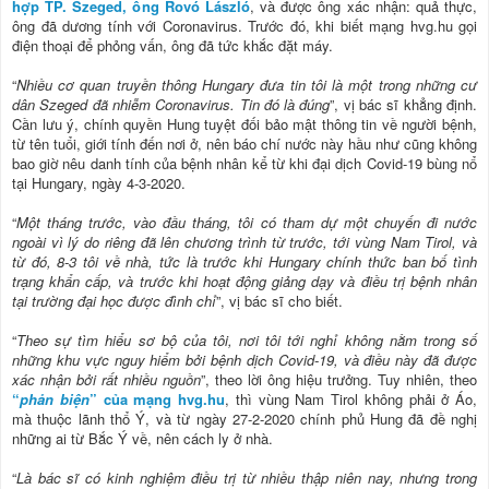
hợp TP. Szeged, ông Rovó László
, và được ông xác nhận: quả thực,
ông đã dương tính với Coronavirus. Trước đó, khi biết mạng hvg.hu gọi
điện thoại để phỏng vấn, ông đã tức khắc đặt máy.
“
Nhiều cơ quan truyền thông Hungary đưa tin tôi là một trong những cư
dân Szeged đã nhiễm Coronavirus. Tin đó là đúng
”, vị bác sĩ khẳng định.
Cần lưu ý, chính quyền Hung tuyệt đối bảo mật thông tin về người bệnh,
từ tên tuổi, giới tính đến nơi ở, nên báo chí nước này hầu như cũng không
bao giờ nêu danh tính của bệnh nhân kể từ khi đại dịch Covid-19 bùng nổ
tại Hungary, ngày 4-3-2020.
“
Một tháng trước, vào đầu tháng, tôi có tham dự một chuyến đi nước
ngoài vì lý do riêng đã lên chương trình từ trước, tới vùng Nam Tirol, và
từ đó, 8-3 tôi về nhà, tức là trước khi Hungary chính thức ban bố tình
trạng khẩn cấp, và trước khi hoạt động giảng dạy và điều trị bệnh nhân
tại trường đại học được đình chỉ
”, vị bác sĩ cho biết.
“
Theo sự tìm hiểu sơ bộ của tôi, nơi tôi tới nghỉ không nằm trong số
những khu vực nguy hiểm bởi bệnh dịch Covid-19, và điều này đã được
xác nhận bởi rất nhiều nguồn
”, theo lời ông hiệu trưởng. Tuy nhiên, theo
“
phản biện
” của mạng hvg.hu
, thì vùng Nam Tirol không phải ở Áo,
mà thuộc lãnh thổ Ý, và từ ngày 27-2-2020 chính phủ Hung đã đề nghị
những ai từ Bắc Ý về, nên cách ly ở nhà.
“
Là bác sĩ có kinh nghiệm điều trị từ nhiều thập niên nay, nhưng trong