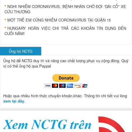
NGHI NHIỄM CORONAVIRUS, BỆNH NHÂN CHỜ ĐỢI “DÀI CỔ” XE
CỨU THƯƠNG
MỘT TRẺ EM CŨNG NHIỄM CORONAVIRUS TẠI QUẬN 15
HUNGARY HOÃN VIỆC CHI TRẢ CÁC KHOẢN TÍN DỤNG ĐẾN
CUỐI NĂM!
Ủng hộ NCTG
Ủng hộ để NCTG duy trì và nâng cao chất lượng phục vụ cộng đồng.
Quý
vị có thể ủng hộ qua Paypal
Hoặc qua nhiều hình thức chuyển khoản.khác. Thông tin chi tiết vui lòng
xem tại đây
.