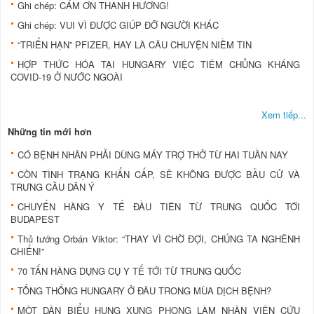
Ghi chép: CÁM ƠN THANH HƯƠNG!
Ghi chép: VUI VÌ ĐƯỢC GIÚP ĐỠ NGƯỜI KHÁC
“TRIỂN HẠN” PFIZER, HAY LÀ CÂU CHUYỆN NIỀM TIN
HỢP THỨC HÓA TẠI HUNGARY VIỆC TIÊM CHỦNG KHÁNG
COVID-19 Ở NƯỚC NGOÀI
Xem tiếp...
Những tin mới hơn
CÓ BỆNH NHÂN PHẢI DÙNG MÁY TRỢ THỞ TỪ HAI TUẦN NAY
CÒN TÌNH TRẠNG KHẨN CẤP, SẼ KHÔNG ĐƯỢC BẦU CỬ VÀ
TRƯNG CẦU DÂN Ý
CHUYẾN HÀNG Y TẾ ĐẦU TIÊN TỪ TRUNG QUỐC TỚI
BUDAPEST
Thủ tướng Orbán Viktor: “THAY VÌ CHỜ ĐỢI, CHÚNG TA NGHÊNH
CHIẾN!”
70 TẤN HÀNG DỤNG CỤ Y TẾ TỚI TỪ TRUNG QUỐC
TỔNG THỐNG HUNGARY Ở ĐÂU TRONG MÙA DỊCH BỆNH?
MỘT DÂN BIỂU HUNG XUNG PHONG LÀM NHÂN VIÊN CỨU