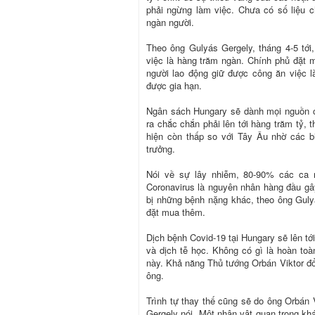
phải ngừng làm việc. Chưa có số liệu c
ngàn người.
Theo ông Gulyás Gergely, tháng 4-5 tới,
việc là hàng trăm ngàn. Chính phủ đặt m
người lao động giữ được công ăn việc là
được gia hạn.
Ngân sách Hungary sẽ dành mọi nguồn cầ
ra chắc chắn phải lên tới hàng trăm tỷ,
hiện còn thấp so với Tây Âu nhờ các b
trưởng.
Nói về sự lây nhiễm, 80-90% các ca n
Coronavirus là nguyên nhân hàng đầu gây
bị những bệnh nặng khác, theo ông Gulyá
đặt mua thêm.
Dịch bệnh Covid-19 tại Hungary sẽ lên tớ
và dịch tễ học. Không có gì là hoàn toà
này. Khả năng Thủ tướng Orbán Viktor đổ
ông.
Trình tự thay thế cũng sẽ do ông Orbán V
Gergely nói. Một nhân vật quan trọng kh