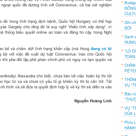
Budap
 ngoại quốc đã dương tính với Coronavirus: cả hai xét nghiệm
ĐỒNG
CULT
o đó trong tình trạng dịch bệnh, Quốc hội Hungary có thể họp
Ghi c
yás Gergely cho rằng đó là suy nghĩ “
thiếu tính xây dựng
”, vì
ĐỜI
hệ thống biểu quyết online an toàn và đáng tin cậy trong Nghị
Danh s
HUNG
ban bố và chấm dứt tình trạng khẩn cấp (mà Hung
đang có từ
"LỘ D
 bộ với việc đề xuất dự luật Coronavirus: trao cho Quốc hội
TOÀN
u khi phe đối lập phê phán chính phủ có nguy cơ lạm quyền và
CHÍN
PÉTE
tkirályi Alexandra cho biết, chưa bàn tới việc hoãn kỳ thi tốt
THÔN
 học từ xa và chưa có yếu tố gì khiến kỳ thi bị cản trở. Tất
VỤ "T
nh hình và sẽ đưa ra quyết định hợp lý về kỳ thi sẽ diễn ra vào
Bầu c
"THƯỢ
Nguyễn Hoàng Linh
VỤ "T
CỦA 
Phía 
HÀNH