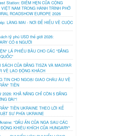
est Station: ĐIỂM HẸN CỦA CỘNG
 VIỆT NAM TRONG HÀNH TRÌNH PHỞ
URAL ROADSHOW EUROPE 2026
hép: LÀNG MAI - NƠI ĐỂ HIỂU VỀ CUỘC
ách tỷ phú USD thế giới 2026:
ARY CÓ 6 NGƯỜI
IỆN" LÁ PHIẾU BẦU CHO CÁC "ĐẢNG
 QUỐC"
H SÁCH CỦA ĐẢNG TISZA VÀ MAGYAR
R VỀ LAO ĐỘNG KHÁCH
G TIN CHO NGOẠI GIAO CHÂU ÂU VỀ
RẤN" TIỀN
ử 2026: KHẢ NĂNG CHỈ CÒN 5 ĐẢNG
NG ĐÀI"!
RẤN" TIỀN UKRAINE THEO LỜI KỂ
LUẬT SƯ PHÍA UKRAINE
Ukraine: "DẤU ẤN CỦA NGA SAU CÁC
 ĐỘNG KHIÊU KHÍCH CỦA HUNGARY"