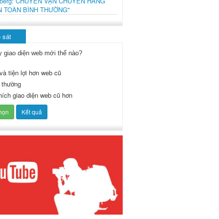
mberg: CHUYẾN VẬN CHUYỂN HÀNG
N TOÀN BÌNH THƯỜNG"
 sát
y giao diện web mới thế nào?
và tiện lợi hơn web cũ
 thường
thích giao diện web cũ hơn