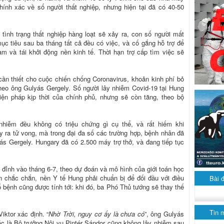
hính xác về số người thất nghiệp, nhưng hiện tại đã có 40-50
 tình trạng thất nghiệp hàng loạt sẽ xảy ra, con số người mất
ục tiêu sau ba tháng tất cả đều có việc, và cố gắng hỗ trợ để
m và tái khởi động nền kinh tế. Thời hạn trợ cấp tìm việc sẽ
n thiết cho cuộc chiến chống Coronavirus, khoản kinh phí bỏ
 theo ông Gulyás Gergely. Số người lây nhiễm Covid-19 tại Hung
iện pháp kịp thời của chính phủ, nhưng sẽ còn tăng, theo bộ
hiễm đều không có triệu chứng gì cụ thể, và rất hiếm khi
 ra tử vong, mà trong đại đa số các trường hợp, bệnh nhân đã
s Gergely. Hungary đã có 2.500 máy trợ thở, và đang tiếp tục
i đỉnh vào tháng 6-7, theo dự đoán và mô hình của giới toán học
n chắc chắn, nền Y tế Hung phải chuẩn bị để đối đầu với điều
Bài 
 bệnh cũng được tính tới: khi đó, ba Phó Thủ tướng sẽ thay thế
Tin 
iktor xác định. “
Nhờ Trời, nguy cơ ấy là chưa có
”, ông Gulyás
ác là Bộ trưởng Nội vụ Pintér Sándor cũng không lây nhiễm sau