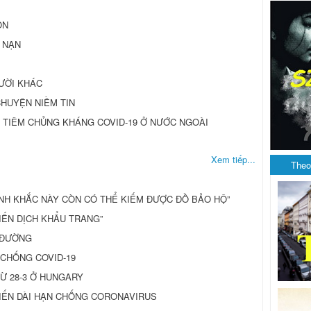
ỒN
 NẠN
GƯỜI KHÁC
CHUYỆN NIỀM TIN
 TIÊM CHỦNG KHÁNG COVID-19 Ở NƯỚC NGOÀI
Xem tiếp...
Theo
KHOẢNH KHẮC NÀY CÒN CÓ THỂ KIẾM ĐƯỢC ĐỒ BẢO HỘ”
IẾN DỊCH KHẨU TRANG”
 ĐƯỜNG
 CHỐNG COVID-19
Ừ 28-3 Ở HUNGARY
IẾN DÀI HẠN CHỐNG CORONAVIRUS