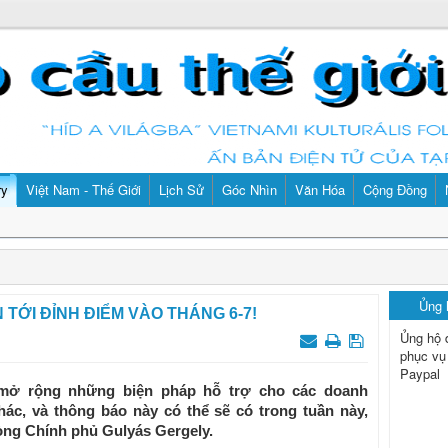
ry
Việt Nam - Thế Giới
Lịch Sử
Góc Nhìn
Văn Hóa
Cộng Đồng
Ủng
TỚI ĐỈNH ĐIỂM VÀO THÁNG 6-7!
Ủng hộ 
phục vụ
Paypal
mở rộng những biện pháp hỗ trợ cho các doanh
ác, và thông báo này có thể sẽ có trong tuần này,
òng Chính phủ Gulyás Gergely.