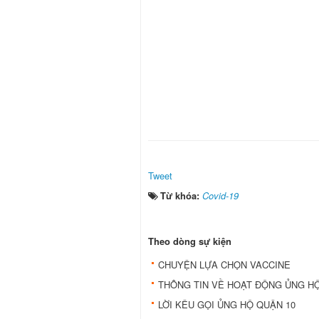
Tweet
Từ khóa:
Covid-19
Theo dòng sự kiện
CHUYỆN LỰA CHỌN VACCINE
THÔNG TIN VỀ HOẠT ĐỘNG ỦNG HỘ
LỜI KÊU GỌI ỦNG HỘ QUẬN 10