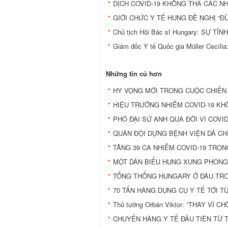
DỊCH COVID-19 KHÔNG THA CÁC N
GIỚI CHỨC Y TẾ HUNG ĐỀ NGHỊ “Đ
Chủ tịch Hội Bác sĩ Hungary: SỰ 
Giám đốc Y tế Quốc gia Müller Cecí
Những tin cũ hơn
HY VỌNG MỚI TRONG CUỘC CHIẾN
HIỆU TRƯỞNG NHIỄM COVID-19 KHÔ
PHÓ ĐẠI SỨ ANH QUA ĐỜI VÌ COVI
QUÂN ĐỘI DỰNG BỆNH VIỆN DÃ CH
TĂNG 39 CA NHIỄM COVID-19 TRON
MỘT DÂN BIỂU HUNG XUNG PHONG
TỔNG THỐNG HUNGARY Ở ĐÂU TRO
70 TẤN HÀNG DỤNG CỤ Y TẾ TỚI 
Thủ tướng Orbán Viktor: “THAY VÌ 
CHUYẾN HÀNG Y TẾ ĐẦU TIÊN TỪ 