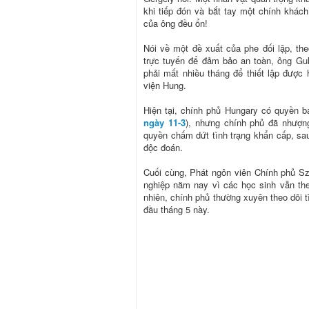
khi tiếp đón và bắt tay một chính khách
của ông đều ổn!
Nói về một đề xuất của phe đối lập, the
trực tuyến để đảm bảo an toàn, ông Gul
phải mất nhiều tháng để thiết lập được 
viện Hung.
Hiện tại, chính phủ Hungary có quyền 
ngày 11-3
), nhưng chính phủ đã nhượng
quyền chấm dứt tình trạng khẩn cấp, sa
độc đoán.
Cuối cùng, Phát ngôn viên Chính phủ Szen
nghiệp năm nay vì các học sinh vẫn theo
nhiên, chính phủ thường xuyên theo dõi tì
đầu tháng 5 này.