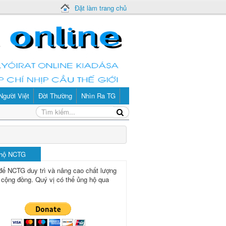
Đặt làm trang chủ
Người Việt
Đời Thường
Nhìn Ra TG
 hộ NCTG
để NCTG duy trì và nâng cao chất lượng
 cộng đồng.
Quý vị có thể ủng hộ qua