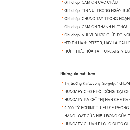
Ghi chép: CÁM ƠN CÁC CHÁU!
Ghi chép: TIN VUI TRONG NGÀY BU
Ghi chép: CHUNG TAY TRONG HOẠN
Ghi chép: CÁM ƠN THANH HƯƠNG!
Ghi chép: VUI VÌ ĐƯỢC GIÚP ĐỠ N
“TRIỂN HẠN” PFIZER, HAY LÀ CÂU 
HỢP THỨC HÓA TẠI HUNGARY VIỆC
Những tin mới hơn
Thị trưởng Karácsony Gergely: “
HUNGARY CHO KHỞI ĐỘNG “ĐẠI CH
HUNGARY RA CHỈ THỊ HẠN CHẾ RA
2.000 TỶ FORINT TỪ EU ĐỂ PHÒNG
HÀNG LOẠT CỬA HIỆU ĐÓNG CỬA T
HUNGARY CHUẨN BỊ CHO CUỘC CH