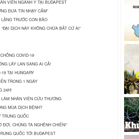
HÂN VIÊN NGÀNH Y TẠI BUDAPEST
ỪNG ĐƯA TIN NHẠY CẢM”
TĨNH LẶNG TRƯỚC CON BÃO
lia: “ĐẠI DỊCH NÀY KHÔNG CHỪA BẤT CỨ AI”
 CHỐNG COVID-19
NG LÂY LAN SANG AI CẢ!
D-19 TẠI HUNGARY
IẾN TRONG 1 NGÀY
G 24H!
 LÀM NHÂN VIÊN CỨU THƯƠNG
NG MÙA DỊCH BỆNH?
TỪ TRUNG QUỐC
CHỜ ĐỢI, CHÚNG TA NGHÊNH CHIẾN!”
TRUNG QUỐC TỚI BUDAPEST