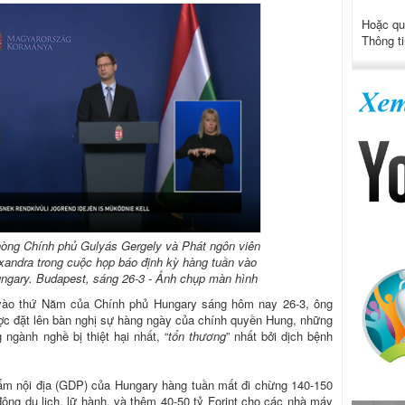
Hoặc qu
Thông ti
hòng Chính phủ Gulyás Gergely và Phát ngôn viên
exandra trong cuộc họp báo định kỳ hàng tuần vào
ngary. Budapest, sáng 26-3 - Ảnh chụp màn hình
 vào thứ Năm của Chính phủ Hungary sáng hôm nay 26-3, ông
ược đặt lên bàn nghị sự hàng ngày của chính quyền Hung, những
 ngành nghề bị thiệt hại nhất, “
tổn thương
” nhất bởi dịch bệnh
hẩm nội địa (GDP) của Hungary hàng tuần mất đi chừng 140-150
động du lịch, lữ hành, và thêm 40-50 tỷ Forint cho các nhà máy