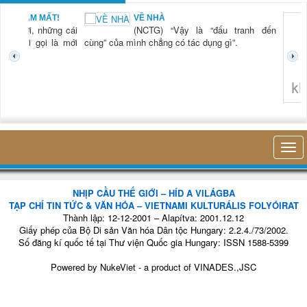
BẠN NAM MẤT!
VỀ NHÀ
TG) “Xời, những cái
(NCTG) “Vậy là “đấu tranh đến
tươi mới gọi là mới
cùng” của mình chẳng có tác dụng gì”.
không 
NHỊP CẦU THẾ GIỚI – HÍD A VILÁGBA
TẠP CHÍ TIN TỨC & VĂN HÓA – VIETNAMI KULTURÁLIS FOLYÓIRAT
Thành lập: 12-12-2001 – Alapítva: 2001.12.12
Giấy phép của Bộ Di sản Văn hóa Dân tộc Hungary: 2.2.4./73/2002.
Số đăng kí quốc tế tại Thư viện Quốc gia Hungary: ISSN 1588-5399
Powered by
NukeViet
- a product of
VINADES.,JSC