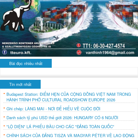
Bài đọc nhiều nhất
Tin mới nhất
Budapest Station: ĐIỂM HẸN CỦA CỘNG ĐỒNG VIỆT NAM TRONG
HÀNH TRÌNH PHỞ CULTURAL ROADSHOW EUROPE 2026
Ghi chép: LÀNG MAI - NƠI ĐỂ HIỂU VỀ CUỘC ĐỜI
Danh sách tỷ phú USD thế giới 2026: HUNGARY CÓ 6 NGƯỜI
"LỘ DIỆN" LÁ PHIẾU BẦU CHO CÁC "ĐẢNG TOÀN QUỐC"
CHÍNH SÁCH CỦA ĐẢNG TISZA VÀ MAGYAR PÉTER VỀ LAO ĐỘNG