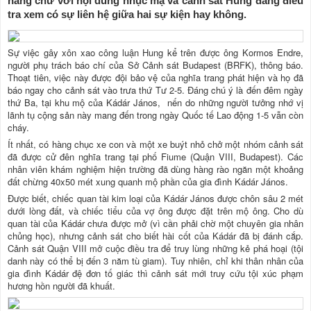
hàng chữ với nội dung nhục mạ và cảnh sát Hung đang điều
tra xem có sự liên hệ giữa hai sự kiện hay không.
Sự việc gây xôn xao công luận Hung kể trên được ông Kormos Endre,
người phụ trách báo chí của Sở Cảnh sát Budapest (BRFK), thông báo.
Thoạt tiên, việc này được đội bảo vệ của nghĩa trang phát hiện và họ đã
báo ngay cho cảnh sát vào trưa thứ Tư 2-5. Đáng chú ý là đến đêm ngày
thứ Ba, tại khu mộ của Kádár János, nến do những người tưởng nhớ vị
lãnh tụ cộng sản này mang đến trong ngày Quốc tế Lao động 1-5 vẫn còn
cháy.
Ít nhất, có hàng chục xe con và một xe buýt nhỏ chở một nhóm cảnh sát
đã được cử đên nghĩa trang tại phố Fiume (Quận VIII, Budapest). Các
nhân viên khám nghiệm hiện trường đã dùng hàng rào ngăn một khoảng
đất chừng 40x50 mét xung quanh mộ phần của gia đình Kádár János.
Được biết, chiếc quan tài kim loại của Kádár János được chôn sâu 2 mét
dưới lòng đất, và chiếc tiểu của vợ ông được đặt trên mộ ông. Cho dù
quan tài của Kádár chưa được mở (vì cần phải chờ một chuyên gia nhân
chủng học), nhưng cảnh sát cho biết hài cốt của Kádár đã bị đánh cắp.
Cảnh sát Quận VIII mở cuộc điều tra để truy lùng những kẻ phá hoại (tội
danh này có thể bị đến 3 năm tù giam). Tuy nhiên, chỉ khi thân nhân của
gia đình Kádár đệ đơn tố giác thì cảnh sát mới truy cứu tội xúc phạm
hương hồn người đã khuất.