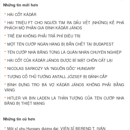
Những tin mới hơn
HÀI CỐT KÁDÁR
HAI TRIỆU FT CHO NGƯỜI TÌM RA DẤU VẾT (NHỮNG) KẺ PHÁ
PHÁCH MỘ PHẦN GIA ĐÌNH KÁDÁR JÁNOS
TRẺ EM KHÔNG PHẢI TRẢ PHÍ ĐIỀU TRỊ
MỘT TÊN CƯỚP NGÂN HÀNG BỊ BẮN CHẾT TẠI BUDAPEST
TÊN CƯỚP NHÀ BĂNG TỪNG LÀ QUÂN NHÂN CHUYÊN NGHIỆP
HÀI CỐT CỦA KÁDÁR JÁNOS ĐƯỢC BÍ MẬT CHÔN CẤT LẠI
NICOLAS SARKOZY VÀ “NGUỒN GỐC” HUNGARY
TƯỢNG CỐ THỦ TƯỚNG ANTALL JÓZSEF BỊ ĐÁNH CẮP
BÌNH ĐỰNG TRO BÀ VỢ KÁDÁR JÁNOS KHÔNG PHẢI BẰNG
VÀNG
HITLER VÀ BIN LADEN LÀ THẦN TƯỢNG CỦA TÊN CƯỚP NHÀ
BĂNG BỊ THIỆT MẠNG
Những tin cũ hơn
Một sĩ phu Hungary đương đại: VIỆN SĨ BEREND T. IVÁN