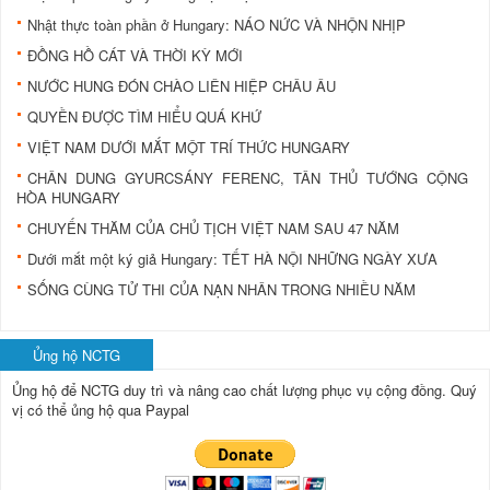
Nhật thực toàn phần ở Hungary: NÁO NỨC VÀ NHỘN NHỊP
ĐỒNG HỒ CÁT VÀ THỜI KỲ MỚI
NƯỚC HUNG ĐÓN CHÀO LIÊN HIỆP CHÂU ÂU
QUYỀN ĐƯỢC TÌM HIỂU QUÁ KHỨ
VIỆT NAM DƯỚI MẮT MỘT TRÍ THỨC HUNGARY
CHÂN DUNG GYURCSÁNY FERENC, TÂN THỦ TƯỚNG CỘNG
HÒA HUNGARY
CHUYẾN THĂM CỦA CHỦ TỊCH VIỆT NAM SAU 47 NĂM
Dưới mắt một ký giả Hungary: TẾT HÀ NỘI NHỮNG NGÀY XƯA
SỐNG CÙNG TỬ THI CỦA NẠN NHÂN TRONG NHIỀU NĂM
Ủng hộ NCTG
Ủng hộ để NCTG duy trì và nâng cao chất lượng phục vụ cộng đồng.
Quý
vị có thể ủng hộ qua Paypal