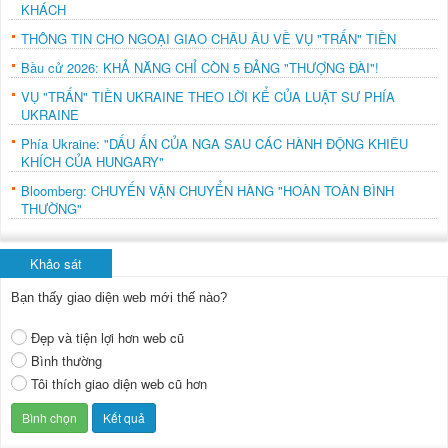
KHÁCH
THÔNG TIN CHO NGOẠI GIAO CHÂU ÂU VỀ VỤ "TRẤN" TIỀN
Bầu cử 2026: KHẢ NĂNG CHỈ CÒN 5 ĐẢNG "THƯỢNG ĐÀI"!
VỤ "TRẤN" TIỀN UKRAINE THEO LỜI KỂ CỦA LUẬT SƯ PHÍA
UKRAINE
Phía Ukraine: "DẤU ẤN CỦA NGA SAU CÁC HÀNH ĐỘNG KHIÊU
KHÍCH CỦA HUNGARY"
Bloomberg: CHUYẾN VẬN CHUYỂN HÀNG "HOÀN TOÀN BÌNH
THƯỜNG"
Khảo sát
Bạn thấy giao diện web mới thế nào?
Đẹp và tiện lợi hơn web cũ
Bình thường
Tôi thích giao diện web cũ hơn