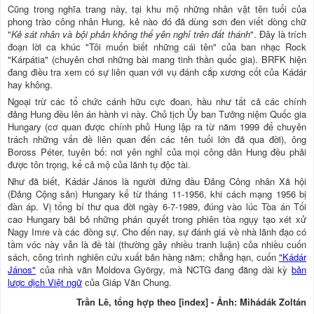
Cũng trong nghĩa trang này, tại khu mộ những nhân vật tên tuổi của
phong trào công nhân Hung, kẻ nào đó đã dùng sơn đen viết dòng chữ
"
Kẻ sát nhân và bội phản không thể yên nghỉ trên đất thánh
". Đây là trích
đoạn lời ca khúc "Tôi muốn biết những cái tên" của ban nhạc Rock
"Kárpátia" (chuyên chơi những bài mang tinh thần quốc gia). BRFK hiện
đang điều tra xem có sự liên quan với vụ đánh cắp xương cốt của Kádár
hay không.
Ngoại trừ các tổ chức cánh hữu cực đoan, hầu như tất cả các chính
đảng Hung đều lên án hành vi này. Chủ tịch Ủy ban Tưởng niệm Quốc gia
Hungary (cơ quan được chính phủ Hung lập ra từ năm 1999 để chuyên
trách những vấn đề liên quan đến các tên tuổi lớn đã qua đời), ông
Boross Péter, tuyên bố: nơi yên nghỉ của mọi công dân Hung đều phải
được tôn trọng, kể cả mộ của lãnh tụ độc tài.
Như đã biết, Kádár János là người đứng đầu Đảng Công nhân Xã hội
(Đảng Cộng sản) Hungary kể từ tháng 11-1956, khi cách mạng 1956 bị
đàn áp. Vị tổng bí thư qua đời ngày 6-7-1989, đúng vào lúc Tòa án Tối
cao Hungary bãi bỏ những phán quyết trong phiên tòa ngụy tạo xét xử
Nagy Imre và các đồng sự. Cho đến nay, sự đánh giá về nhà lãnh đạo có
tầm vóc này vẫn là đề tài (thường gây nhiều tranh luận) của nhiều cuốn
sách, công trình nghiên cứu xuất bản hàng năm; chẳng hạn, cuốn
"Kádár
János"
của nhà văn Moldova György, mà NCTG đang đăng dài kỳ
bản
lược dịch Việt ngữ
của Giáp Văn Chung.
Trần Lê, tổng hợp theo [index] - Ảnh: Mihádák Zoltán