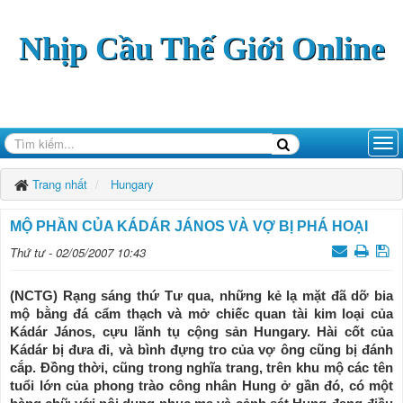
Nhịp Cầu Thế Giới Online
Trang nhất
Hungary
MỘ PHẦN CỦA KÁDÁR JÁNOS VÀ VỢ BỊ PHÁ HOẠI
Thứ tư - 02/05/2007 10:43
(NCTG) Rạng sáng thứ Tư qua, những kẻ lạ mặt đã dỡ bia
mộ bằng đá cẩm thạch và mở chiếc quan tài kim loại của
Kádár János, cựu lãnh tụ cộng sản Hungary. Hài cốt của
Kádár bị đưa đi, và bình đựng tro của vợ ông cũng bị đánh
cắp. Đồng thời, cũng trong nghĩa trang, trên khu mộ các tên
tuổi lớn của phong trào công nhân Hung ở gần đó, có một