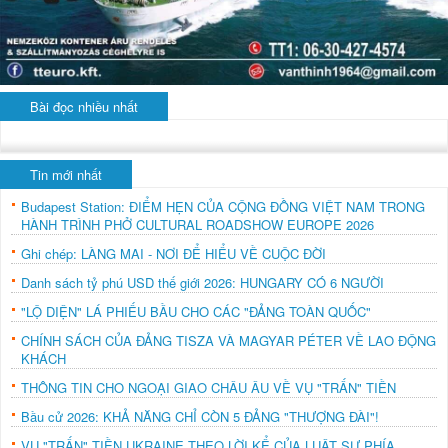
Bài đọc nhiều nhất
Tin mới nhất
Budapest Station: ĐIỂM HẸN CỦA CỘNG ĐỒNG VIỆT NAM TRONG
HÀNH TRÌNH PHỞ CULTURAL ROADSHOW EUROPE 2026
Ghi chép: LÀNG MAI - NƠI ĐỂ HIỂU VỀ CUỘC ĐỜI
Danh sách tỷ phú USD thế giới 2026: HUNGARY CÓ 6 NGƯỜI
"LỘ DIỆN" LÁ PHIẾU BẦU CHO CÁC "ĐẢNG TOÀN QUỐC"
CHÍNH SÁCH CỦA ĐẢNG TISZA VÀ MAGYAR PÉTER VỀ LAO ĐỘNG
KHÁCH
THÔNG TIN CHO NGOẠI GIAO CHÂU ÂU VỀ VỤ "TRẤN" TIỀN
Bầu cử 2026: KHẢ NĂNG CHỈ CÒN 5 ĐẢNG "THƯỢNG ĐÀI"!
VỤ "TRẤN" TIỀN UKRAINE THEO LỜI KỂ CỦA LUẬT SƯ PHÍA