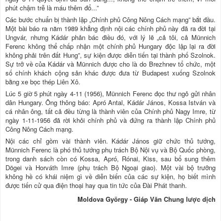
phút chậm trễ là máu thêm đổ...”
Các bước chuẩn bị thành lập „Chính phủ Công Nông Cách mạng” bắt đầu.
Một bài báo ra năm 1989 khẳng định nội các chính phủ này đã ra đời tại
Ungvár, nhưng Kádár phản bác điều đó, với lý lẽ „cả tôi, cả Münnich
Ferenc không thể chấp nhận một chính phủ Hungary độc lập lại ra đời
không phải trên đất Hung”, sự kiện được diễn tiến tại thành phố Szolnok.
Sự trở về của Kádár và Münnich được cho là do Brezhnev tổ chức, một
số chính khách cộng sản khác được đưa từ Budapest xuống Szolnok
bằng xe bọc thép Liên Xô.
Lúc 5 giờ 5 phút ngày 4-11 (1956), Münnich Ferenc đọc thư ngỏ gửi nhân
dân Hungary. Ông thông báo: Apró Antal, Kádár János, Kossa István và
cá nhân ông, tất cả đều từng là thành viên của Chính phủ Nagy Imre, từ
ngày 1-11-1956 đã rời khỏi chính phủ và đứng ra thành lập Chính phủ
Công Nông Cách mạng.
Nội các chỉ gồm vài thành viên. Kádár János giữ chức thủ tướng,
Münnich Ferenc là phó thủ tướng phụ trách Bộ Nội vụ và Bộ Quốc phòng,
trong danh sách còn có Kossa, Apró, Rónai, Kiss, sau bổ sung thêm
Dögei và Horváth Imre (phụ trách Bộ Ngoại giao). Một vài bộ trưởng
không hề có khái niệm gì về diễn biến của các sự kiện, họ biết mình
được tiến cử qua điện thoại hay qua tin tức của Đài Phát thanh.
Moldova György - Giáp Văn Chung lược dịch