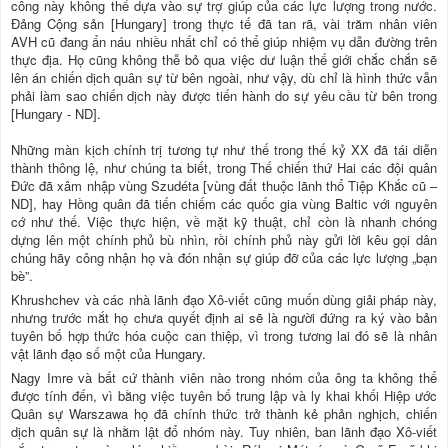
công này không thể dựa vào sự trợ giúp của các lực lượng trong nước.
Đảng Cộng sản [Hungary] trong thực tế đã tan rã, vài trăm nhân viên
AVH cũ đang ẩn náu nhiều nhất chỉ có thể giúp nhiệm vụ dẫn đường trên
thực địa. Họ cũng không thễ bỏ qua việc dư luận thế giới chắc chắn sẽ
lên án chiến dịch quân sự từ bên ngoài, như vậy, dù chỉ là hình thức vẫn
phải làm sao chiến dịch này được tiến hành do sự yêu cầu từ bên trong
[Hungary - ND].
Những màn kịch chính trị tương tự như thế trong thế kỷ XX đã tái diễn
thành thông lệ, như chúng ta biết, trong Thế chiến thứ Hai các đội quân
Đức đã xâm nhập vùng Szudéta [vùng đất thuộc lãnh thổ Tiệp Khắc cũ –
ND], hay Hồng quân đã tiến chiếm các quốc gia vùng Baltic với nguyên
cớ như thế. Việc thực hiện, về mặt kỹ thuật, chỉ còn là nhanh chóng
dựng lên một chính phủ bù nhìn, rồi chính phủ này gửi lời kêu gọi dân
chúng hãy công nhận họ và đón nhận sự giúp đỡ của các lực lượng „bạn
bè”.
Khrushchev và các nhà lãnh đạo Xô-viết cũng muốn dùng giải pháp này,
nhưng trước mắt họ chưa quyết định ai sẽ là người đứng ra ký vào bản
tuyên bố hợp thức hóa cuộc can thiệp, vì trong tương lai đó sẽ là nhân
vật lãnh đạo số một của Hungary.
Nagy Imre và bất cứ thành viên nào trong nhóm của ông ta không thể
được tính đến, vì bằng việc tuyên bố trung lập và ly khai khối Hiệp ước
Quân sự Warszawa họ đã chính thức trở thành kẻ phản nghịch, chiến
dịch quân sự là nhằm lật đổ nhóm này. Tuy nhiên, ban lãnh đạo Xô-viết