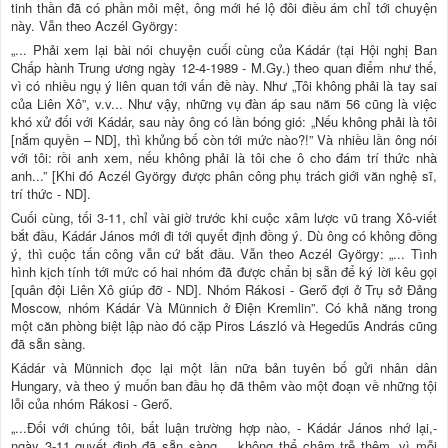
tinh thần đã có phần mỏi mệt, ông mới hé lộ đôi điều ám chỉ tới chuyện
này. Vẫn theo Aczél György:
„... Phải xem lại bài nói chuyện cuối cùng của Kádár (tại Hội nghị Ban
Chấp hành Trung ương ngày 12-4-1989 - M.Gy.) theo quan điểm như thế,
vì có nhiều ngụ ý liên quan tới vấn đề này. Như „Tôi không phải là tay sai
của Liên Xô”, v.v... Như vậy, những vụ đàn áp sau năm 56 cũng là việc
khó xử đối với Kádár, sau này ông có lần bóng gió: „Nếu không phải là tôi
[nắm quyền – ND], thì khủng bố còn tới mức nào?!” Và nhiều lần ông nói
với tôi: rồi anh xem, nếu không phải là tôi che ô cho đám trí thức nhà
anh...” [Khi đó Aczél György được phân công phụ trách giới văn nghệ sĩ,
trí thức - ND].
Cuối cùng, tối 3-11, chỉ vài giờ trước khi cuộc xâm lược vũ trang Xô-viết
bắt đầu, Kádár János mới đi tới quyết định đồng ý. Dù ông có không đồng
ý, thì cuộc tấn công vẫn cứ bắt đầu. Vẫn theo Aczél György: „... Tình
hình kịch tính tới mức có hai nhóm đã được chẩn bị sẵn để ký lời kêu gọi
[quân đội Liên Xô giúp đỡ - ND]. Nhóm Rákosi - Gerő đợi ở Trụ sở Đảng
Moscow, nhóm Kádár Và Münnich ở Điện Kremlin”. Có khả năng trong
một căn phòng biệt lập nào đó cặp Piros László và Hegedűs András cũng
đã sẵn sàng.
Kádár và Münnich đọc lại một lần nữa bản tuyên bố gửi nhân dân
Hungary, và theo ý muốn ban đầu họ đã thêm vào một đoạn về những tội
lỗi của nhóm Rákosi - Gerő.
„...Đối với chúng tôi, bất luận trường hợp nào, - Kádár János nhớ lại,-
ngày 3-11 quyết định đã sẵn sàng..., không thể chậm trễ thêm, vì mỗi