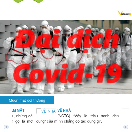
Muôn mặt đời thường
NAM MẤT!
VỀ NHÀ
Xời, những cái
(NCTG) “Vậy là “đấu tranh đến
mới gọi là mới
cùng” của mình chẳng có tác dụng gì”.