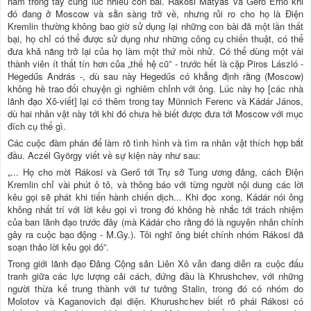
nắm trong tay cùng lúc nhiều con bài. Rákosi Mátyás và Gerő Ernő khi
đó đang ở Moscow và sẵn sàng trở về, nhưng rủi ro cho họ là Điện
Kremlin thường không bao giờ sử dụng lại những con bài đã một lần thất
bại, họ chỉ có thể được sử dụng như những công cụ chiến thuật, có thể
đưa khả năng trở lại của họ làm một thứ mồi nhử. Có thể dùng một vài
thành viên ít thất tín hơn của „thế hệ cũ” - trước hết là cặp Piros László -
Hegedűs András -, dù sau này Hegedűs có khẳng định rằng (Moscow)
không hề trao đổi chuyện gì nghiêm chỉnh với ông. Lúc này họ [các nhà
lãnh đạo Xô-viết] lại có thêm trong tay Münnich Ferenc và Kádár János,
dù hai nhân vật này tới khi đó chưa hề biết được đưa tới Moscow với mục
đích cụ thể gì.
Các cuộc đàm phán để làm rõ tình hình và tìm ra nhân vật thích hợp bắt
đầu. Aczél György viết về sự kiện này như sau:
„... Họ cho mời Rákosi và Gerő tới Trụ sở Tung ương đảng, cách Điện
Kremlin chỉ vài phút ô tô, và thông báo với từng người nội dung các lời
kêu gọi sẽ phát khi tiến hành chiến dịch... Khi đọc xong, Kádár nói ông
không nhất trí với lời kêu gọi vì trong đó không hề nhắc tới trách nhiệm
của ban lãnh đạo trước đây (mà Kádár cho rằng đó là nguyên nhân chính
gây ra cuộc bạo động - M.Gy.). Tôi nghĩ ông biết chính nhóm Rákosi đã
soạn thảo lời kêu gọi đó”.
Trong giới lãnh đạo Đảng Cộng sản Liên Xô vẫn đang diễn ra cuộc đấu
tranh giữa các lực lượng cải cách, đứng đầu là Khrushchev, với những
người thừa kế trung thành với tư tưởng Stalin, trong đó có nhóm do
Molotov và Kaganovich đại diện. Khurushchev biết rõ phái Rákosi có