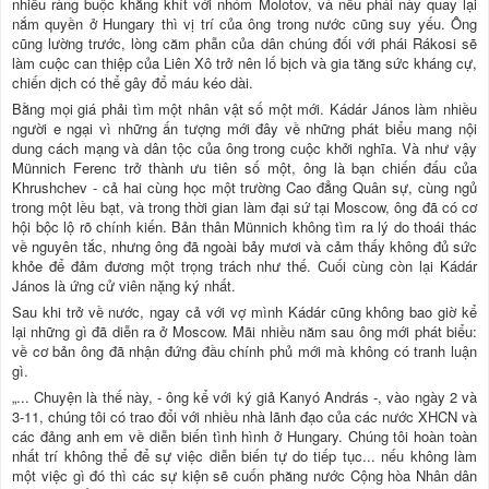
nhiều ràng buộc khăng khít với nhóm Molotov, và nếu phái này quay lại
nắm quyền ở Hungary thì vị trí của ông trong nước cũng suy yếu. Ông
cũng lường trước, lòng căm phẫn của dân chúng đối với phái Rákosi sẽ
làm cuộc can thiệp của Liên Xô trở nên lố bịch và gia tăng sức kháng cự,
chiến dịch có thể gây đổ máu kéo dài.
Bằng mọi giá phải tìm một nhân vật số một mới. Kádár János làm nhiều
người e ngại vì những ấn tượng mới đây về những phát biểu mang nội
dung cách mạng và dân tộc của ông trong cuộc khởi nghĩa. Và như vậy
Münnich Ferenc trở thành ưu tiên số một, ông là bạn chiến đấu của
Khrushchev - cả hai cùng học một trường Cao đẳng Quân sự, cùng ngủ
trong một lều bạt, và trong thời gian làm đại sứ tại Moscow, ông đã có cơ
hội bộc lộ rõ chính kiến. Bản thân Münnich không tìm ra lý do thoái thác
về nguyên tắc, nhưng ông đã ngoài bảy mươi và cảm thấy không đủ sức
khỏe để đảm đương một trọng trách như thế. Cuối cùng còn lại Kádár
János là ứng cử viên nặng ký nhất.
Sau khi trở về nước, ngay cả với vợ mình Kádár cũng không bao giờ kể
lại những gì đã diễn ra ở Moscow. Mãi nhiều năm sau ông mới phát biểu:
về cơ bản ông đã nhận đứng đầu chính phủ mới mà không có tranh luận
gì.
„... Chuyện là thế này, - ông kể với ký giả Kanyó András -, vào ngày 2 và
3-11, chúng tôi có trao đổi với nhiều nhà lãnh đạo của các nước XHCN và
các đảng anh em về diễn biến tình hình ở Hungary. Chúng tôi hoàn toàn
nhất trí không thể để sự việc diễn biến tự do tiếp tục... nếu không làm
một việc gì đó thì các sự kiện sẽ cuốn phăng nước Cộng hòa Nhân dân