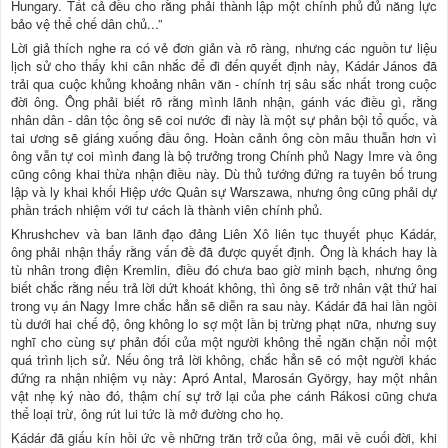
Hungary. Tất cả đều cho rằng phải thành lập một chính phủ đủ năng lực
bảo vệ thể chế dân chủ...”
Lời giả thích nghe ra có vẻ đơn giản và rõ ràng, nhưng các nguồn tư liệu
lịch sử cho thấy khi cân nhắc để đi đến quyết định này, Kádár János đã
trải qua cuộc khủng khoảng nhân văn - chính trị sâu sắc nhất trong cuộc
đời ông. Ông phải biết rõ rằng mình lãnh nhận, gánh vác điều gì, rằng
nhân dân - dân tộc ông sẽ coi nước đi này là một sự phản bội tổ quốc, và
tai ương sẽ giáng xuống đầu ông. Hoàn cảnh ông còn mâu thuẫn hơn vì
ông vẫn tự coi mình đang là bộ trưởng trong Chính phủ Nagy Imre và ông
cũng công khai thừa nhận điều này. Dù thủ tướng đứng ra tuyên bố trung
lập và ly khai khối Hiệp ước Quân sự Warszawa, nhưng ông cũng phải dự
phần trách nhiệm với tư cách là thành viên chính phủ.
Khrushchev và ban lãnh đạo đảng Liên Xô liên tục thuyết phục Kádár,
ông phải nhận thấy rằng vấn đề đã được quyết định. Ông là khách hay là
tù nhân trong điện Kremlin, điều đó chưa bao giờ minh bạch, nhưng ông
biết chắc rằng nếu trả lời dứt khoát không, thì ông sẽ trở nhân vật thứ hai
trong vụ án Nagy Imre chắc hẳn sẽ diễn ra sau này. Kádár đã hai lần ngồi
tù dưới hai chế độ, ông không lo sợ một lần bị trừng phạt nữa, nhưng suy
nghĩ cho cùng sự phản đối của một người không thể ngăn chặn nổi một
quá trình lịch sử. Nếu ông trả lời không, chắc hẳn sẽ có một người khác
đứng ra nhận nhiệm vụ này: Apró Antal, Marosán György, hay một nhân
vật nhẹ ký nào đó, thậm chí sự trở lại của phe cánh Rákosi cũng chưa
thể loại trừ, ông rút lui tức là mở đường cho họ.
Kádár đã giấu kín hồi ức về những trăn trở của ông, mãi về cuối đời, khi