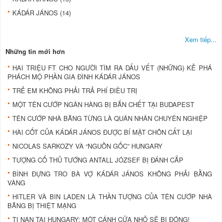
KÁDÁR JÁNOS (14)
Xem tiếp...
Những tin mới hơn
HAI TRIỆU FT CHO NGƯỜI TÌM RA DẤU VẾT (NHỮNG) KẺ PHÁ
PHÁCH MỘ PHẦN GIA ĐÌNH KÁDÁR JÁNOS
TRẺ EM KHÔNG PHẢI TRẢ PHÍ ĐIỀU TRỊ
MỘT TÊN CƯỚP NGÂN HÀNG BỊ BẮN CHẾT TẠI BUDAPEST
TÊN CƯỚP NHÀ BĂNG TỪNG LÀ QUÂN NHÂN CHUYÊN NGHIỆP
HÀI CỐT CỦA KÁDÁR JÁNOS ĐƯỢC BÍ MẬT CHÔN CẤT LẠI
NICOLAS SARKOZY VÀ “NGUỒN GỐC” HUNGARY
TƯỢNG CỐ THỦ TƯỚNG ANTALL JÓZSEF BỊ ĐÁNH CẮP
BÌNH ĐỰNG TRO BÀ VỢ KÁDÁR JÁNOS KHÔNG PHẢI BẰNG
VÀNG
HITLER VÀ BIN LADEN LÀ THẦN TƯỢNG CỦA TÊN CƯỚP NHÀ
BĂNG BỊ THIỆT MẠNG
TỊ NẠN TẠI HUNGARY: MỘT CÁNH CỬA NHỎ SẼ BỊ ĐÓNG!