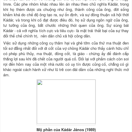
Imre. Các phe nhóm khác nhau lên án nhau theo chủ nghĩa Kádár, trong
khi họ thèm được ưa chuộng như ông, thành công của ông, đời sống
khấm khá do chế độ ông tạo ra, sự ổn định, và sự đồng thuận xã hội thời
Kádár, và trong khi cố đạt được điều đó, họ sử dụng ngôn ngữ của ông,
tư tưởng của ông, bắt chước những thói quen của ông. Sự sùng bái
Kádár - cả với nghĩa tích cực và tiêu cực- là mặt trái thất bại của sự thay
đổi thể chế chính trị, nền dân chủ xã hội công dân.
Việc sử dụng những công cụ thảm hại và ghê tởm của thứ ma thuật đen
tối sơ đẳng nhất đối với di cốt của vợ chồng Kádár cho thấy cánh hữu chỉ
có phép phù thủy, ma thuật, đồng cốt, tà giáo - chừng ấy để đánh cắp
thắng lợi sau khi đã chết của người quá cố. Đối lại với phẩm cách còn soi
rọi đến hôm nay của một nhà nước có uy tín được củng cố, chẳng có gì
khác ngoài cách hành xử như lũ trẻ con đái dầm của những nghi thức mờ
ám.
Mộ phần của Kádár János (1989)