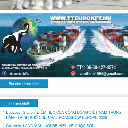
Bài đọc nhiều nhất
Tin mới nhất
Budapest Station: ĐIỂM HẸN CỦA CỘNG ĐỒNG VIỆT NAM TRONG
HÀNH TRÌNH PHỞ CULTURAL ROADSHOW EUROPE 2026
Ghi chép: LÀNG MAI - NƠI ĐỂ HIỂU VỀ CUỘC ĐỜI