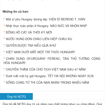
Những tin cũ hơn
Một sĩ phu Hungary đương đại: VIỆN SĨ BEREND T. IVÁN
Nhật thực toàn phần ở Hungary: NÁO NỨC VÀ NHỘN NHỊP
ĐỒNG HỒ CÁT VÀ THỜI KỲ MỚI
NƯỚC HUNG ĐÓN CHÀO LIÊN HIỆP CHÂU ÂU
QUYỀN ĐƯỢC TÌM HIỂU QUÁ KHỨ
VIỆT NAM DƯỚI MẮT MỘT TRÍ THỨC HUNGARY
CHÂN DUNG GYURCSÁNY FERENC, TÂN THỦ TƯỚNG CỘNG
HÒA HUNGARY
CHUYẾN THĂM CỦA CHỦ TỊCH VIỆT NAM SAU 47 NĂM
Dưới mắt một ký giả Hungary: TẾT HÀ NỘI NHỮNG NGÀY XƯA
SỐNG CÙNG TỬ THI CỦA NẠN NHÂN TRONG NHIỀU NĂM
Ủng hộ NCTG
Ủng hộ để NCTG duy trì và nâng cao chất lượng phục vụ cộng đồng.
Quý