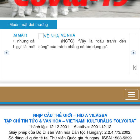
Muôn mặt đời thường
BẠN NAM MẤT!
VỀ NHÀ
TG) “Xời, những cái
(NCTG) “Vậy là “đấu tranh đến
tươi mới gọi là mới
cùng” của mình chẳng có tác dụng gì”.
không 
NHỊP CẦU THẾ GIỚI – HÍD A VILÁGBA
TẠP CHÍ TIN TỨC & VĂN HÓA – VIETNAMI KULTURÁLIS FOLYÓIRAT
Thành lập: 12-12-2001 – Alapítva: 2001.12.12
Giấy phép của Bộ Di sản Văn hóa Dân tộc Hungary: 2.2.4./73/2002.
Số đăng kí quốc tế tại Thư viện Quốc gia Hungary: ISSN 1588-5399