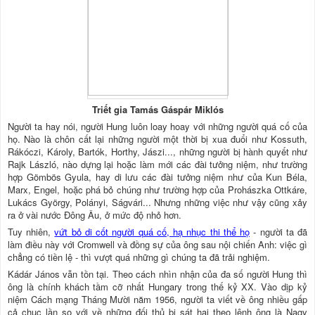
Triết gia Tamás Gáspár Miklós
Người ta hay nói, người Hung luôn loay hoay với những người quá cố của
họ. Nào là chôn cất lại những người một thời bị xua đuổi như Kossuth,
Rákóczi, Károly, Bartók, Horthy, Jászi..., những người bị hành quyết như
Rajk László, nào dựng lại hoặc làm mới các đài tưởng niệm, như trường
hợp Gömbös Gyula, hay di lưu các đài tưởng niệm như của Kun Béla,
Marx, Engel, hoặc phá bỏ chúng như trường hợp của Prohászka Ottkáre,
Lukács György, Polányi, Ságvári... Nhưng những việc như vậy cũng xảy
ra ở vài nước Đông Âu, ở mức độ nhỏ hơn.
Tuy nhiên,
vứt bỏ di cốt người quá cố, hạ nhục thi thể họ
- người ta đã
làm điều này với Cromwell và đồng sự của ông sau nội chiến Anh: việc gì
chẳng có tiền lệ - thì vượt quá những gì chúng ta đã trải nghiệm.
Kádár János vẫn tồn tại. Theo cách nhìn nhận của đa số người Hung thì
ông là chính khách tầm cỡ nhất Hungary trong thế kỷ XX. Vào dịp kỷ
niệm Cách mạng Tháng Mười năm 1956, người ta viết về ông nhiều gấp
cả chục lần so với về những đối thủ bị sát hại theo lệnh ông là Nagy