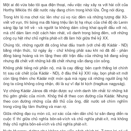
Một ai đó vừa bảo tôi qua điện thoại, nếu việc này xảy ra với hài cốt của
Horthy Miklós thì đất nước này đang chìm trong khói lửa. Ông nói đúng.
Trong khi lũ ma chơi rúc lên như cú vọ rúc đêm và những tượng đài Xô-
viết vỡ vụn, thì bóng ma đã hàng triệu lần bị hạ nhục của chế độ do Lenin
sáng lập lại trở về - và người ta không dám công khai quyết đấu với nó,
mà chỉ dám làm một cách hèn nhát, vô danh trong bóng đêm, với những
công cụ hệt như chủ nghĩa phát-xít đã làm hồi giữa thế kỷ XX.
Chúng tôi, những người đã công khai đấu tranh (với chế độ Kádár - ND)
bằng nhận thức, từ ngày ấy - chứ không phải sau khi nó đã đổ - phần
đông bàng hoàng và im lặng theo dõi trận đấu của những kẻ đang sống
nhưng đã chết với những kẻ đã chết nhưng vẫn đang còn sống.
Không phải tiếng nói phẫn nộ, mà là cay đắng: bên cạnh thắng lơi chính
trị sau cái chết (của Kádár - ND), ở đầu thế kỷ XXI này, bọn phát-xit mới
còn tặng thêm cho Kádár một món quà mà ngay cả những người ủng hộ
ông ta cũng không công nhận, đó là sự vĩ đại bi kịch (tragikus nagyság).
Vợ chồng Kádár János đã nhận được sự vinh danh lớn nhất từ những kẻ
thù gớm ghiếc của mình. Khôg thể đi theo con đường của Kádár. Nhưng
theo con đường những của đối thủ của ông, đất nước sẽ chìm nghỉm
trong vũng lầy tầm thường và man rợ.
Giữa những đạo cụ mòn cũ, xơ xác của nền dân chủ tư sản đang diễn ra
cuộc tỉ thí giữa chủ nghĩa bôn-sê-vích và chủ nghĩa phát-xít, mà không
thấy chủ nghĩa bôn-sê-vích và chủ nghĩa phát-xít.
Nuớc Hungary dường như không còn viễn cảnh chính trị. Tương lai có vẻ