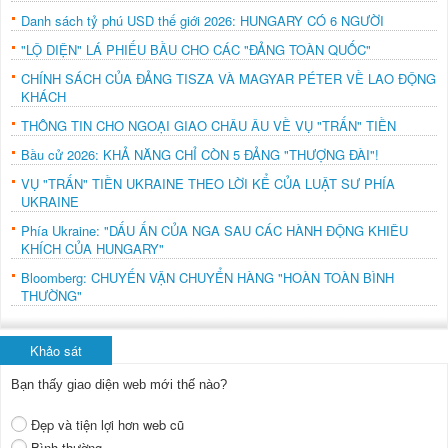
Danh sách tỷ phú USD thế giới 2026: HUNGARY CÓ 6 NGƯỜI
"LỘ DIỆN" LÁ PHIẾU BẦU CHO CÁC "ĐẢNG TOÀN QUỐC"
CHÍNH SÁCH CỦA ĐẢNG TISZA VÀ MAGYAR PÉTER VỀ LAO ĐỘNG
KHÁCH
THÔNG TIN CHO NGOẠI GIAO CHÂU ÂU VỀ VỤ "TRẤN" TIỀN
Bầu cử 2026: KHẢ NĂNG CHỈ CÒN 5 ĐẢNG "THƯỢNG ĐÀI"!
VỤ "TRẤN" TIỀN UKRAINE THEO LỜI KỂ CỦA LUẬT SƯ PHÍA
UKRAINE
Phía Ukraine: "DẤU ẤN CỦA NGA SAU CÁC HÀNH ĐỘNG KHIÊU
KHÍCH CỦA HUNGARY"
Bloomberg: CHUYẾN VẬN CHUYỂN HÀNG "HOÀN TOÀN BÌNH
THƯỜNG"
Khảo sát
Bạn thấy giao diện web mới thế nào?
Đẹp và tiện lợi hơn web cũ
Bình thường