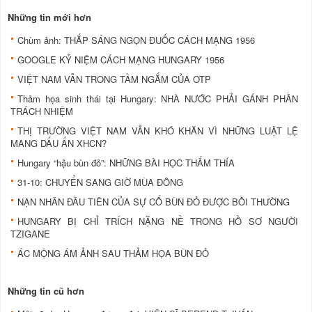
Những tin mới hơn
Chùm ảnh: THẮP SÁNG NGỌN ĐUỐC CÁCH MẠNG 1956
GOOGLE KỶ NIỆM CÁCH MẠNG HUNGARY 1956
VIỆT NAM VẪN TRONG TẦM NGẮM CỦA OTP
Thảm họa sinh thái tại Hungary: NHÀ NƯỚC PHẢI GÁNH PHẦN
TRÁCH NHIỆM
THỊ TRƯỜNG VIỆT NAM VẪN KHÓ KHĂN VÌ NHỮNG LUẬT LỆ
MANG DẤU ẤN XHCN?
Hungary “hậu bùn đỏ”: NHỮNG BÀI HỌC THẤM THÍA
31-10: CHUYỂN SANG GIỜ MÙA ĐÔNG
NẠN NHÂN ĐẦU TIÊN CỦA SỰ CỐ BÙN ĐỎ ĐƯỢC BỒI THƯỜNG
HUNGARY BỊ CHỈ TRÍCH NẶNG NỀ TRONG HỒ SƠ NGƯỜI
TZIGANE
ÁC MỘNG ÁM ẢNH SAU THẢM HỌA BÙN ĐỎ
Những tin cũ hơn