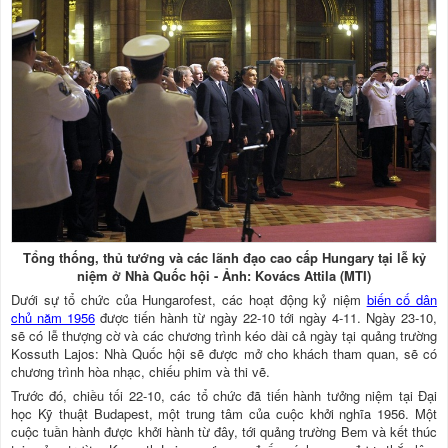
Tổng thống, thủ tướng và các lãnh đạo cao cấp Hungary tại lễ kỷ
niệm ở Nhà Quốc hội - Ảnh: Kovács Attila (MTI)
Dưới sự tổ chức của Hungarofest, các hoạt động kỷ niệm
biến cố dân
chủ năm 1956
được tiến hành từ ngày 22-10 tới ngày 4-11. Ngày 23-10,
sẽ có lễ thượng cờ và các chương trình kéo dài cả ngày tại quảng trường
Kossuth Lajos: Nhà Quốc hội sẽ được mở cho khách tham quan, sẽ có
chương trình hòa nhạc, chiếu phim và thi vẽ.
Trước đó, chiều tối 22-10, các tổ chức đã tiến hành tưởng niệm tại Đại
học Kỹ thuật Budapest, một trung tâm của cuộc khởi nghĩa 1956. Một
cuộc tuần hành được khởi hành từ đây, tới quảng trường Bem và kết thúc