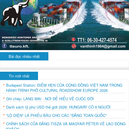
Bài đọc nhiều nhất
Tin mới nhất
Budapest Station: ĐIỂM HẸN CỦA CỘNG ĐỒNG VIỆT NAM TRONG
HÀNH TRÌNH PHỞ CULTURAL ROADSHOW EUROPE 2026
Ghi chép: LÀNG MAI - NƠI ĐỂ HIỂU VỀ CUỘC ĐỜI
Danh sách tỷ phú USD thế giới 2026: HUNGARY CÓ 6 NGƯỜI
"LỘ DIỆN" LÁ PHIẾU BẦU CHO CÁC "ĐẢNG TOÀN QUỐC"
CHÍNH SÁCH CỦA ĐẢNG TISZA VÀ MAGYAR PÉTER VỀ LAO ĐỘNG
KHÁCH