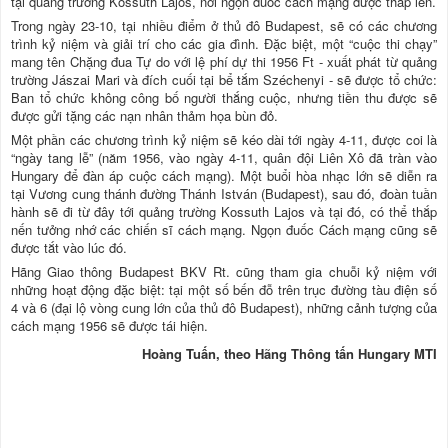
tại quảng trường Kossuth Lajos, nơi ngọn đuốc cách mạng được thắp lên.
Trong ngày 23-10, tại nhiều điểm ở thủ đô Budapest, sẽ có các chương
trình kỷ niệm và giải trí cho các gia đình. Đặc biệt, một “cuộc thi chạy”
mang tên Chặng đua Tự do với lệ phí dự thi 1956 Ft - xuất phát từ quảng
trường Jászai Mari và đích cuối tại bể tắm Széchenyi - sẽ được tổ chức:
Ban tổ chức không công bố người thắng cuộc, nhưng tiền thu được sẽ
được gửi tặng các nạn nhân thảm họa bùn đỏ.
Một phần các chương trình kỷ niệm sẽ kéo dài tới ngày 4-11, được coi là
“ngày tang lễ” (năm 1956, vào ngày 4-11, quân đội Liên Xô đã tràn vào
Hungary để đàn áp cuộc cách mạng). Một buổi hòa nhạc lớn sẽ diễn ra
tại Vương cung thánh đường Thánh István (Budapest), sau đó, đoàn tuần
hành sẽ đi từ đây tới quảng trường Kossuth Lajos và tại đó, có thể thắp
nến tưởng nhớ các chiến sĩ cách mạng. Ngọn đuốc Cách mạng cũng sẽ
được tắt vào lúc đó.
Hãng Giao thông Budapest BKV Rt. cũng tham gia chuỗi kỷ niệm với
những hoạt động đặc biệt: tại một số bến đỗ trên trục đường tàu điện số
4 và 6 (đại lộ vòng cung lớn của thủ đô Budapest), những cảnh tượng của
cách mạng 1956 sẽ được tái hiện.
Hoàng Tuấn, theo Hãng Thông tấn Hungary MTI