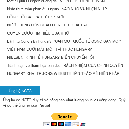
Một sĩ phu Hungary đương đại: VIỆN SĨ BEREND T. IVÁN
Nhật thực toàn phần ở Hungary: NÁO NỨC VÀ NHỘN NHỊP
ĐỒNG HỒ CÁT VÀ THỜI KỲ MỚI
NƯỚC HUNG ĐÓN CHÀO LIÊN HIỆP CHÂU ÂU
QUYỀN ĐƯỢC TÌM HIỂU QUÁ KHỨ
Lãnh tụ Cộng sản Hungary: “CẦN MỘT QUỐC TẾ CỘNG SẢN MỚI”
VIỆT NAM DƯỚI MẮT MỘT TRÍ THỨC HUNGARY
NIELSEN: KINH TẾ HUNGARY BIẾN CHUYỂN TỐT
Tranh luận về thảm họa bùn đỏ: TRÁCH NHIỆM CỦA CHÍNH QUYỀN
HUNGARY KHAI TRƯƠNG WEBSITE BÀN THẢO VỀ HIẾN PHÁP
Ủng hộ NCTG
Ủng hộ để NCTG duy trì và nâng cao chất lượng phục vụ cộng đồng.
Quý
vị có thể ủng hộ qua Paypal