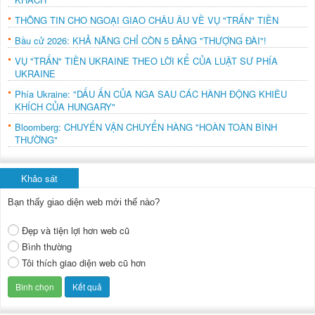
THÔNG TIN CHO NGOẠI GIAO CHÂU ÂU VỀ VỤ "TRẤN" TIỀN
Bầu cử 2026: KHẢ NĂNG CHỈ CÒN 5 ĐẢNG "THƯỢNG ĐÀI"!
VỤ "TRẤN" TIỀN UKRAINE THEO LỜI KỂ CỦA LUẬT SƯ PHÍA
UKRAINE
Phía Ukraine: "DẤU ẤN CỦA NGA SAU CÁC HÀNH ĐỘNG KHIÊU
KHÍCH CỦA HUNGARY"
Bloomberg: CHUYẾN VẬN CHUYỂN HÀNG "HOÀN TOÀN BÌNH
THƯỜNG"
Khảo sát
Bạn thấy giao diện web mới thế nào?
Đẹp và tiện lợi hơn web cũ
Bình thường
Tôi thích giao diện web cũ hơn