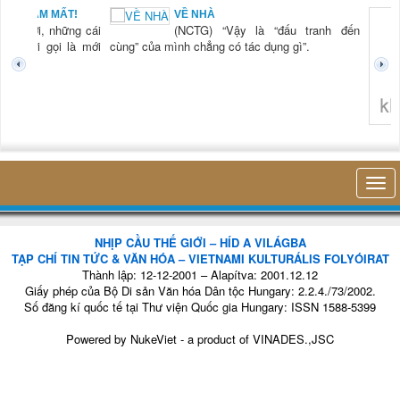
BẠN NAM MẤT!
VỀ NHÀ
TG) “Xời, những cái
(NCTG) “Vậy là “đấu tranh đến
tươi mới gọi là mới
cùng” của mình chẳng có tác dụng gì”.
không 
NHỊP CẦU THẾ GIỚI – HÍD A VILÁGBA
TẠP CHÍ TIN TỨC & VĂN HÓA – VIETNAMI KULTURÁLIS FOLYÓIRAT
Thành lập: 12-12-2001 – Alapítva: 2001.12.12
Giấy phép của Bộ Di sản Văn hóa Dân tộc Hungary: 2.2.4./73/2002.
Số đăng kí quốc tế tại Thư viện Quốc gia Hungary: ISSN 1588-5399
Powered by
NukeViet
- a product of
VINADES.,JSC