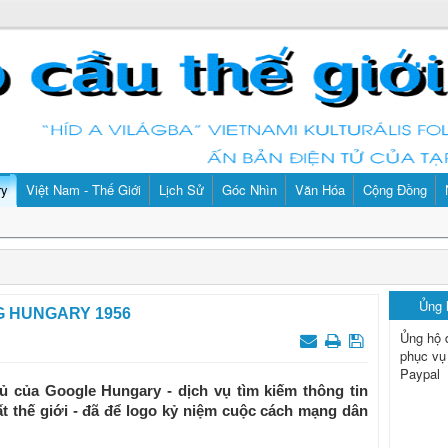
ry
Việt Nam - Thế Giới
Lịch Sử
Góc Nhìn
Văn Hóa
Cộng Đồng
Ủng
G HUNGARY 1956
Ủng hộ 
phục vụ
Paypal
ủ của Google Hungary - dịch vụ tìm kiếm thông tin
t thế giới - đã để logo kỷ niệm cuộc cách mạng dân