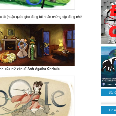
c tế (hoặc quốc gia) đăng tải nhân những dịp đáng nhớ:
nh của nữ văn sĩ Anh Agatha Christie
Bài 
Tin 