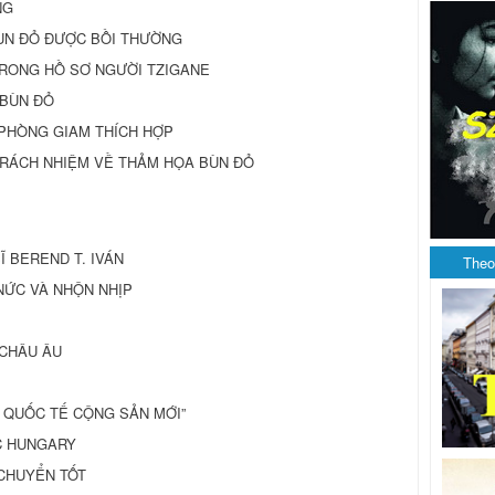
NG
BÙN ĐỎ ĐƯỢC BỒI THƯỜNG
TRONG HỒ SƠ NGƯỜI TZIGANE
 BÙN ĐỎ
PHÒNG GIAM THÍCH HỢP
 TRÁCH NHIỆM VỀ THẢM HỌA BÙN ĐỎ
 SĨ BEREND T. IVÁN
Theo
O NỨC VÀ NHỘN NHỊP
 CHÂU ÂU
ỘT QUỐC TẾ CỘNG SẢN MỚI”
C HUNGARY
 CHUYỂN TỐT