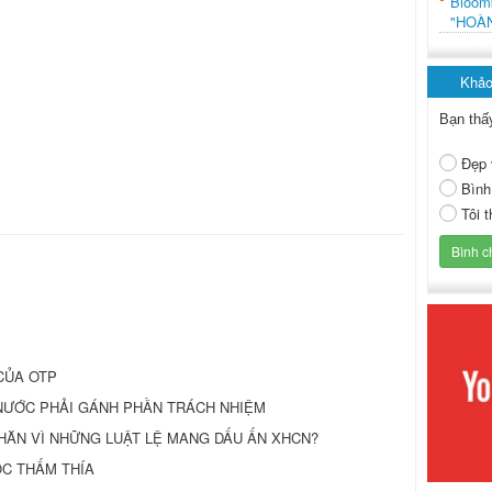
Bloo
"HOÀ
Khảo
Bạn thấ
Đẹp 
Bình
Tôi 
CỦA OTP
NHÀ NƯỚC PHẢI GÁNH PHẦN TRÁCH NHIỆM
HĂN VÌ NHỮNG LUẬT LỆ MANG DẤU ẤN XHCN?
HỌC THẤM THÍA