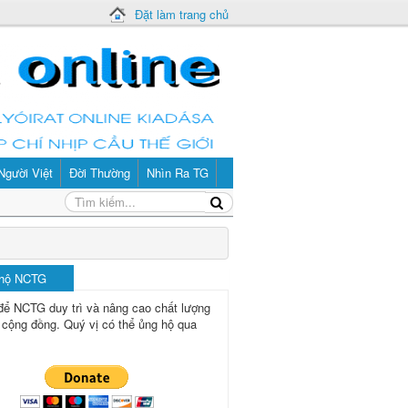
Đặt làm trang chủ
Người Việt
Đời Thường
Nhìn Ra TG
 hộ NCTG
để NCTG duy trì và nâng cao chất lượng
 cộng đồng.
Quý vị có thể ủng hộ qua