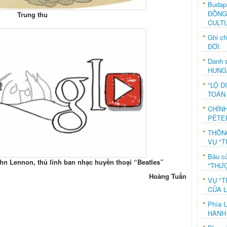
Budap
ĐỒNG
Trung thu
CULT
Ghi c
ĐỜI
Danh s
HUNG
"LỘ D
TOÀN
CHÍN
PÉTE
THÔN
VỤ "T
Bầu c
hn Lennon, thủ lĩnh ban nhạc huyền thoại “Beatles”
"THƯỢ
Hoàng Tuấn
VỤ "T
CỦA 
Phía 
HÀNH