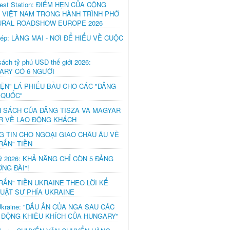
est Station: ĐIỂM HẸN CỦA CỘNG
 VIỆT NAM TRONG HÀNH TRÌNH PHỞ
URAL ROADSHOW EUROPE 2026
hép: LÀNG MAI - NƠI ĐỂ HIỂU VỀ CUỘC
ách tỷ phú USD thế giới 2026:
ARY CÓ 6 NGƯỜI
IỆN" LÁ PHIẾU BẦU CHO CÁC "ĐẢNG
 QUỐC"
H SÁCH CỦA ĐẢNG TISZA VÀ MAGYAR
R VỀ LAO ĐỘNG KHÁCH
G TIN CHO NGOẠI GIAO CHÂU ÂU VỀ
RẤN" TIỀN
ử 2026: KHẢ NĂNG CHỈ CÒN 5 ĐẢNG
NG ĐÀI"!
RẤN" TIỀN UKRAINE THEO LỜI KỂ
LUẬT SƯ PHÍA UKRAINE
Ukraine: "DẤU ẤN CỦA NGA SAU CÁC
 ĐỘNG KHIÊU KHÍCH CỦA HUNGARY"