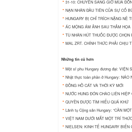
31-10: CHUYỂN SANG GIỜ MÙA ĐÔ
NẠN NHÂN ĐẦU TIÊN CỦA SỰ CỐ 
HUNGARY BỊ CHỈ TRÍCH NẶNG NỀ 
ÁC MỘNG ÁM ẢNH SAU THẢM HỌA
TÙ NHÂN HÚT THUỐC ĐƯỢC CHỌN 
MAL ZRT. CHÍNH THỨC PHẢI CHỊU
Những tin cũ hơn
Một sĩ phu Hungary đương đại: VIỆN
Nhật thực toàn phần ở Hungary: NÁ
ĐỒNG HỒ CÁT VÀ THỜI KỲ MỚI
NƯỚC HUNG ĐÓN CHÀO LIÊN HIỆP
QUYỀN ĐƯỢC TÌM HIỂU QUÁ KHỨ
Lãnh tụ Cộng sản Hungary: “CẦN M
VIỆT NAM DƯỚI MẮT MỘT TRÍ THỨ
NIELSEN: KINH TẾ HUNGARY BIẾN