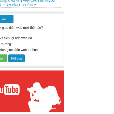
mberg: CHUYẾN VẬN CHUYỂN HÀNG
N TOÀN BÌNH THƯỜNG"
 sát
y giao diện web mới thế nào?
và tiện lợi hơn web cũ
 thường
thích giao diện web cũ hơn