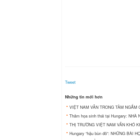
Tweet
Những tin mới hơn
VIỆT NAM VẪN TRONG TẦM NGẮM 
Thảm họa sinh thái tại Hungary: 
THỊ TRƯỜNG VIỆT NAM VẪN KHÓ K
Hungary “hậu bùn đỏ”: NHỮNG BÀI 