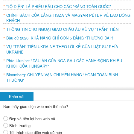
"LỘ DIỆN" LÁ PHIẾU BẦU CHO CÁC "ĐẢNG TOÀN QUỐC"
CHÍNH SÁCH CỦA ĐẢNG TISZA VÀ MAGYAR PÉTER VỀ LAO ĐỘNG
KHÁCH
THÔNG TIN CHO NGOẠI GIAO CHÂU ÂU VỀ VỤ "TRẤN" TIỀN
Bầu cử 2026: KHẢ NĂNG CHỈ CÒN 5 ĐẢNG "THƯỢNG ĐÀI"!
VỤ "TRẤN" TIỀN UKRAINE THEO LỜI KỂ CỦA LUẬT SƯ PHÍA
UKRAINE
Phía Ukraine: "DẤU ẤN CỦA NGA SAU CÁC HÀNH ĐỘNG KHIÊU
KHÍCH CỦA HUNGARY"
Bloomberg: CHUYẾN VẬN CHUYỂN HÀNG "HOÀN TOÀN BÌNH
THƯỜNG"
Khảo sát
Bạn thấy giao diện web mới thế nào?
Đẹp và tiện lợi hơn web cũ
Bình thường
Tôi thích giao diện web cũ hơn