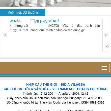
Muôn mặt đời thường
KHI RỬA BÁT CHỈ
tranh đến
LÀ... RỬA BÁT
(NCTG) “Lần đầu
.
tiên tôi thấy hơi
thở của mình, sự
hiện diện của mình
trong cái công việc
nhỏ bé đó mà
không thuận lợ
không nghĩ tới bất kỳ điều gì khác. Thật là vi...
khảo sát được
cứu thị trường 
NHỊP CẦU THẾ GIỚI – HÍD A VILÁGBA
TẠP CHÍ TIN TỨC & VĂN HÓA – VIETNAMI KULTURÁLIS FOLYÓIRAT
Thành lập: 12-12-2001 – Alapítva: 2001.12.12
Giấy phép của Bộ Di sản Văn hóa Dân tộc Hungary: 2.2.4./73/2002.
Số đăng kí quốc tế tại Thư viện Quốc gia Hungary: ISSN 1588-5399