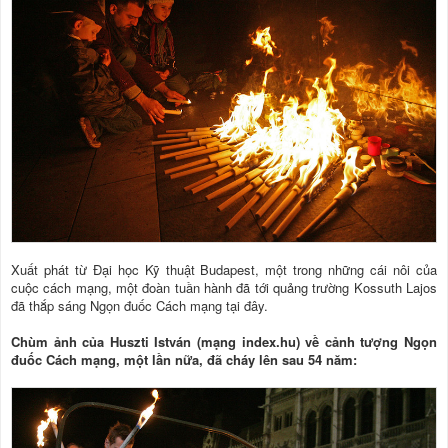
Xuất phát từ Đại học Kỹ thuật Budapest, một trong những cái nôi của
cuộc cách mạng, một đoàn tuần hành đã tới quảng trường Kossuth Lajos
đã thắp sáng Ngọn đuốc Cách mạng tại đây.
Chùm ảnh của Huszti István (mạng index.hu) về cảnh tượng Ngọn
đuốc Cách mạng, một lần nữa, đã cháy lên sau 54 năm: