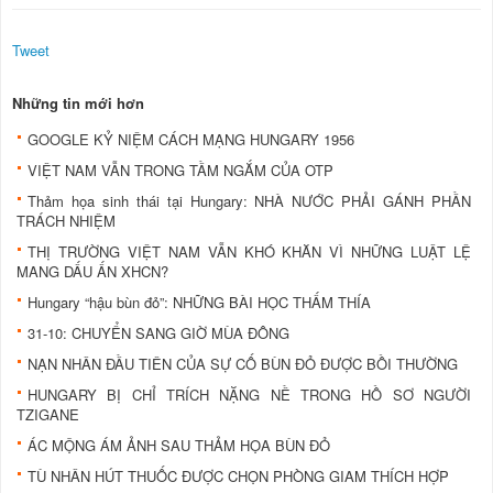
Tweet
Những tin mới hơn
GOOGLE KỶ NIỆM CÁCH MẠNG HUNGARY 1956
VIỆT NAM VẪN TRONG TẦM NGẮM CỦA OTP
Thảm họa sinh thái tại Hungary: NHÀ NƯỚC PHẢI GÁNH PHẦN
TRÁCH NHIỆM
THỊ TRƯỜNG VIỆT NAM VẪN KHÓ KHĂN VÌ NHỮNG LUẬT LỆ
MANG DẤU ẤN XHCN?
Hungary “hậu bùn đỏ”: NHỮNG BÀI HỌC THẤM THÍA
31-10: CHUYỂN SANG GIỜ MÙA ĐÔNG
NẠN NHÂN ĐẦU TIÊN CỦA SỰ CỐ BÙN ĐỎ ĐƯỢC BỒI THƯỜNG
HUNGARY BỊ CHỈ TRÍCH NẶNG NỀ TRONG HỒ SƠ NGƯỜI
TZIGANE
ÁC MỘNG ÁM ẢNH SAU THẢM HỌA BÙN ĐỎ
TÙ NHÂN HÚT THUỐC ĐƯỢC CHỌN PHÒNG GIAM THÍCH HỢP