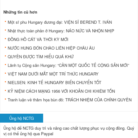
Những tin cũ hơn
Một sĩ phu Hungary đương đại: VIỆN SĨ BEREND T. IVÁN
Nhật thực toàn phần ở Hungary: NÁO NỨC VÀ NHỘN NHỊP
ĐỒNG HỒ CÁT VÀ THỜI KỲ MỚI
NƯỚC HUNG ĐÓN CHÀO LIÊN HIỆP CHÂU ÂU
QUYỀN ĐƯỢC TÌM HIỂU QUÁ KHỨ
Lãnh tụ Cộng sản Hungary: “CẦN MỘT QUỐC TẾ CỘNG SẢN MỚI”
VIỆT NAM DƯỚI MẮT MỘT TRÍ THỨC HUNGARY
NIELSEN: KINH TẾ HUNGARY BIẾN CHUYỂN TỐT
KỶ NIỆM CÁCH MẠNG 1956 VỚI KHOẢN CHI KHIÊM TỐN
Tranh luận về thảm họa bùn đỏ: TRÁCH NHIỆM CỦA CHÍNH QUYỀN
Ủng hộ NCTG
Ủng hộ để NCTG duy trì và nâng cao chất lượng phục vụ cộng đồng.
Quý
vị có thể ủng hộ qua Paypal