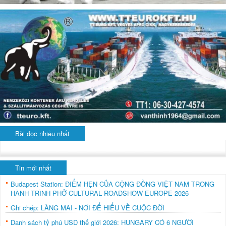
Bài đọc nhiều nhất
Tin mới nhất
Budapest Station: ĐIỂM HẸN CỦA CỘNG ĐỒNG VIỆT NAM TRONG
HÀNH TRÌNH PHỞ CULTURAL ROADSHOW EUROPE 2026
Ghi chép: LÀNG MAI - NƠI ĐỂ HIỂU VỀ CUỘC ĐỜI
Danh sách tỷ phú USD thế giới 2026: HUNGARY CÓ 6 NGƯỜI