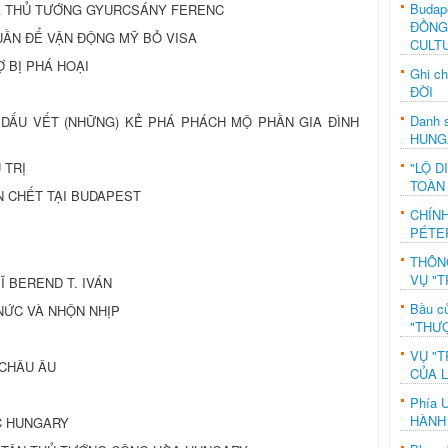
Budap
CỦA THỦ TƯỚNG GYURCSÁNY FERENC
ĐỒNG
UẦN ĐỂ VẬN ĐỘNG MỸ BỎ VISA
CULT
 BỊ PHÁ HOẠI
Ghi c
ĐỜI
Danh s
A DẤU VẾT (NHỮNG) KẺ PHÁ PHÁCH MỘ PHẦN GIA ĐÌNH
HUNG
"LỘ D
 TRỊ
TOÀN
N CHẾT TẠI BUDAPEST
CHÍN
PÉTE
THÔN
VỤ "T
 SĨ BEREND T. IVÁN
Bầu c
O NỨC VÀ NHỘN NHỊP
"THƯỢ
VỤ "T
 CHÂU ÂU
CỦA 
Phía 
HÀNH
C HUNGARY