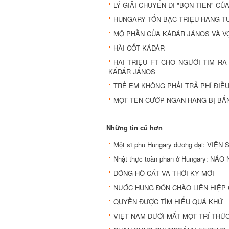
LÝ GIẢI CHUYẾN ĐI "BỘN TIỀN" 
HUNGARY TỐN BẠC TRIỆU HÀNG T
MỘ PHẦN CỦA KÁDÁR JÁNOS VÀ VỢ
HÀI CỐT KÁDÁR
HAI TRIỆU FT CHO NGƯỜI TÌM R
KÁDÁR JÁNOS
TRẺ EM KHÔNG PHẢI TRẢ PHÍ ĐIỀU
MỘT TÊN CƯỚP NGÂN HÀNG BỊ BẮ
Những tin cũ hơn
Một sĩ phu Hungary đương đại: VIỆN
Nhật thực toàn phần ở Hungary: NÁ
ĐỒNG HỒ CÁT VÀ THỜI KỲ MỚI
NƯỚC HUNG ĐÓN CHÀO LIÊN HIỆP
QUYỀN ĐƯỢC TÌM HIỂU QUÁ KHỨ
VIỆT NAM DƯỚI MẮT MỘT TRÍ THỨ