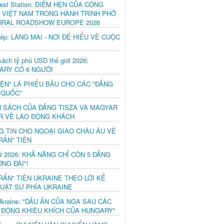
est Station: ĐIỂM HẸN CỦA CỘNG
 VIỆT NAM TRONG HÀNH TRÌNH PHỞ
URAL ROADSHOW EUROPE 2026
hép: LÀNG MAI - NƠI ĐỂ HIỂU VỀ CUỘC
ách tỷ phú USD thế giới 2026:
ARY CÓ 6 NGƯỜI
IỆN" LÁ PHIẾU BẦU CHO CÁC "ĐẢNG
 QUỐC"
H SÁCH CỦA ĐẢNG TISZA VÀ MAGYAR
R VỀ LAO ĐỘNG KHÁCH
G TIN CHO NGOẠI GIAO CHÂU ÂU VỀ
RẤN" TIỀN
ử 2026: KHẢ NĂNG CHỈ CÒN 5 ĐẢNG
NG ĐÀI"!
RẤN" TIỀN UKRAINE THEO LỜI KỂ
LUẬT SƯ PHÍA UKRAINE
Ukraine: "DẤU ẤN CỦA NGA SAU CÁC
 ĐỘNG KHIÊU KHÍCH CỦA HUNGARY"