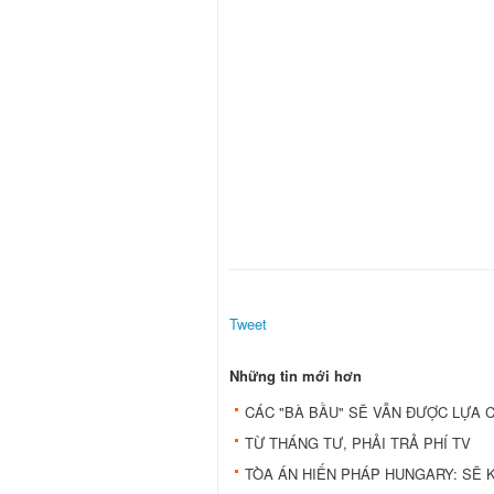
Tweet
Những tin mới hơn
CÁC "BÀ BẦU" SẼ VẪN ĐƯỢC LỰA C
TỪ THÁNG TƯ, PHẢI TRẢ PHÍ TV
TÒA ÁN HIẾN PHÁP HUNGARY: SẼ 