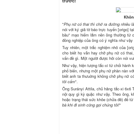
trước!
Không
"
Phụ nữ có thai thì chớ ra đường nhiều l
nói với ký giả tờ báo trực tuyến [origo]
bầu" mạo hiểm lắm nên ông thường từ c
đồng nghiệp của ông có ý nghĩa như vậy 
Tuy nhiên, một trắc nghiệm nhỏ của [orig
cho biết họ vẫn hay chở phụ nữ có thai
vấn đề gì. Một người được hỏi còn nói vui
Như vậy, hiện tượng tắc-xi từ chối hành k
phổ biến, nhưng một phụ nữ phàn nàn với [
biết anh ta thưuờng không chở phụ nữ có t
tôi cấm
".
Ông Surányi Attila, chủ hãng tắc-xi 6x6 
nội quy gì kỳ quặc như vậy. Theo ông, khi
hoặc trạng thái sức khỏe (chửa đẻ) để từ 
bà khi đi sinh cũng gọi chúng tôi!
"