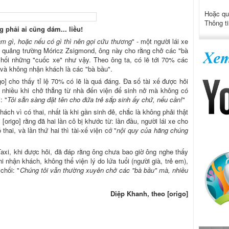
Hoặc qu
Thông ti
 phải ai cũng dám... liều!
àm gì, hoặc nếu có gì thì nên gọi cứu thương
" - một người lái xe
 tại quảng trường Móricz Zsigmond, ông này cho rằng chở các "bà
hối những "cuốc xe" như vậy. Theo ông ta, có lẽ tới 70% các
và không nhận khách là các "bà bầu".
o] cho thấy tỉ lệ 70% có lẽ là quá đáng. Đa số tài xế được hỏi
, nhiều khi chở thẳng từ nhà đến viện để sinh nở mà không có
: "
Tôi sẵn sàng đặt tên cho đứa trẻ sắp sinh ấy chứ, nếu cần!
"
hách vì có thai, nhất là khi gần sinh đẻ, chắc là không phải thật
origo] rằng đã hai lần cô bị khước từ: lần đầu, người lái xe cho
hai, và lần thứ hai thì tài-xế viện cớ "
nội quy của hãng chúng
Taxi, khi được hỏi, đã đáp rằng ông chưa bao giờ ông nghe thấy
 nhận khách, không thể viện lý do lứa tuổi (người già, trẻ em),
chối: "
Chúng tôi vẫn thường xuyên chở các "bà bầu" mà, nhiều
Diệp Khanh, theo [origo]