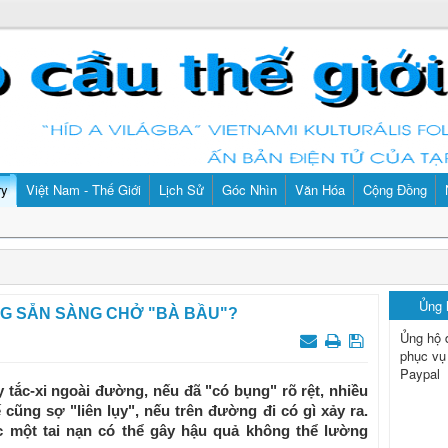
ry
Việt Nam - Thế Giới
Lịch Sử
Góc Nhìn
Văn Hóa
Cộng Đồng
Ủng
NG SẴN SÀNG CHỞ "BÀ BẦU"?
Ủng hộ 
phục vụ
Paypal
tắc-xi ngoài đường, nếu đã "có bụng" rõ rệt, nhiều
 cũng sợ "liên lụy", nếu trên đường đi có gì xảy ra.
c một tai nạn có thể gây hậu quả không thể lường