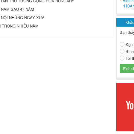
Bloo
 TÂN THỦ TƯỚNG CỘNG HÒA HUNGARY
"HOÀ
 NAM SAU 47 NĂM
 HÀ NỘI NHỮNG NGÀY XƯA
Khảo
N TRONG NHIỀU NĂM
Bạn thấ
Đẹp 
Bình
Tôi 