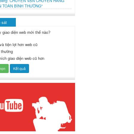
mberg: CHUYẾN VẬN CHUYỂN HÀNG
N TOÀN BÌNH THƯỜNG"
 sát
y giao diện web mới thế nào?
và tiện lợi hơn web cũ
 thường
thích giao diện web cũ hơn