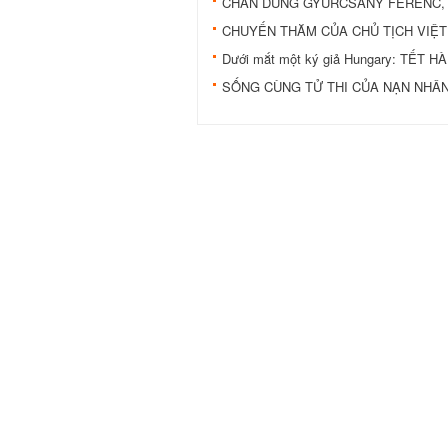
CHÂN DUNG GYURCSÁNY FERENC,
CHUYẾN THĂM CỦA CHỦ TỊCH VIỆT
Dưới mắt một ký giả Hungary: TẾT
SỐNG CÙNG TỬ THI CỦA NẠN NHÂ