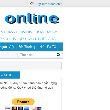
Đặt làm trang chủ
Người Việt
Đời Thường
Nhìn Ra TG
 hộ NCTG
để NCTG duy trì và nâng cao chất lượng
 cộng đồng.
Quý vị có thể ủng hộ qua