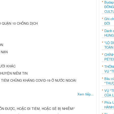
Budap
ĐỒNG
CULT
Ghi c
ĐỜI
 QUẬN 10 CHỐNG DỊCH
Danh s
HUNG
"LỘ D
ỒN
TOÀN
 NẠN
CHÍN
PÉTE
GƯỜI KHÁC
THÔN
VỤ "T
CHUYỆN NIỀM TIN
Bầu c
 TIÊM CHỦNG KHÁNG COVID-19 Ở NƯỚC NGOÀI
"THƯỢ
VỤ "T
Xem tiếp...
CỦA 
Phía 
HÀNH
RỐN ĐƯỢC, HOẶC ĐI TIÊM, HOẶC SẼ BỊ NHIỄM!”