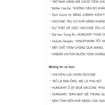
“MỞ NHÀ HÀNG MÀ CHƯA TIÊM CHỦ
Müller Cecília: “KHÔNG CẦN ĐO KH
Dịch Covid-19: ĐẢNG JOBBIK KIỆN
VACCINE TẦU CÓ KHẢ NĂNG KHÁNG
SỰ THẬT VỀ VIỆC “VACCINE TẦU C
Đại học Trung Âu: HUNGARY THUA
Gulyás Gergely: “SINOPHARM TỐT 
ĐẶT CHỖ TIÊM CHỦNG QUA MẠNG, 
ORBÁN VIKTOR MUỐN TIÊM CHỦNG 
Những tin cũ hơn
CHUYỆN LỰA CHỌN VACCINE
“BỐ LÀ ĐÀN ÔNG, MẸ LÀ PHỤ NỮ”
HUNGARY Ồ ẠT MUA VACCINE “PH
HUNGARY: “BÀN ĐẠP” ĐỂ TRUNG Q
NÊN TÍNH ĐẾN KHẢ NĂNG CỦA GIA