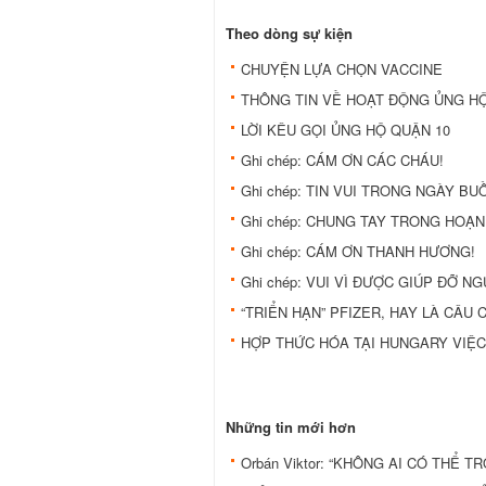
Theo dòng sự kiện
CHUYỆN LỰA CHỌN VACCINE
THÔNG TIN VỀ HOẠT ĐỘNG ỦNG HỘ
LỜI KÊU GỌI ỦNG HỘ QUẬN 10
Ghi chép: CÁM ƠN CÁC CHÁU!
Ghi chép: TIN VUI TRONG NGÀY BU
Ghi chép: CHUNG TAY TRONG HOẠN
Ghi chép: CÁM ƠN THANH HƯƠNG!
Ghi chép: VUI VÌ ĐƯỢC GIÚP ĐỠ N
“TRIỂN HẠN” PFIZER, HAY LÀ CÂU 
HỢP THỨC HÓA TẠI HUNGARY VIỆC
Những tin mới hơn
Orbán Viktor: “KHÔNG AI CÓ THỂ T