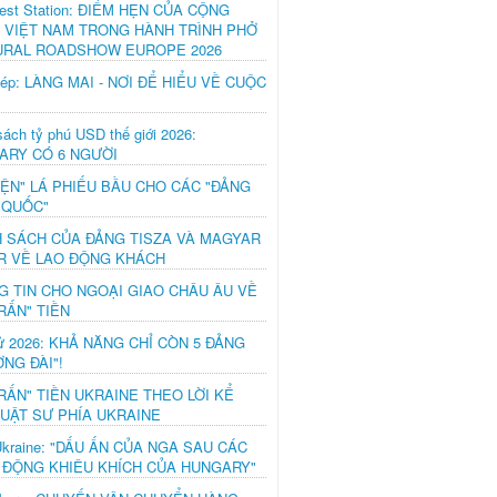
est Station: ĐIỂM HẸN CỦA CỘNG
 VIỆT NAM TRONG HÀNH TRÌNH PHỞ
URAL ROADSHOW EUROPE 2026
hép: LÀNG MAI - NƠI ĐỂ HIỂU VỀ CUỘC
ách tỷ phú USD thế giới 2026:
ARY CÓ 6 NGƯỜI
IỆN" LÁ PHIẾU BẦU CHO CÁC "ĐẢNG
 QUỐC"
H SÁCH CỦA ĐẢNG TISZA VÀ MAGYAR
R VỀ LAO ĐỘNG KHÁCH
G TIN CHO NGOẠI GIAO CHÂU ÂU VỀ
RẤN" TIỀN
ử 2026: KHẢ NĂNG CHỈ CÒN 5 ĐẢNG
NG ĐÀI"!
RẤN" TIỀN UKRAINE THEO LỜI KỂ
LUẬT SƯ PHÍA UKRAINE
Ukraine: "DẤU ẤN CỦA NGA SAU CÁC
 ĐỘNG KHIÊU KHÍCH CỦA HUNGARY"