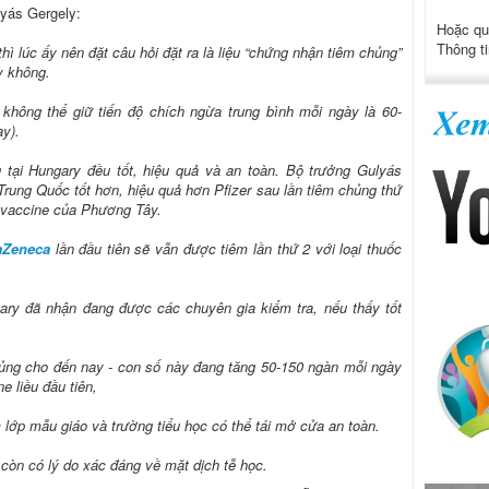
lyás Gergely:
Hoặc qu
Thông ti
thì lúc ấy nên đặt câu hỏi đặt ra là liệu “chứng nhận tiêm chủng”
y không.
 không thể giữ tiến độ chích ngừa trung bình mỗi ngày là 60-
ay).
 tại Hungary đều tốt, hiệu quả và an toàn. Bộ trưởng Gulyás
rung Quốc tốt hơn, hiệu quả hơn Pfizer sau lần tiêm chủng thứ
i vaccine của Phương Tây.
aZeneca
lần đầu tiên sẽ vẫn được tiêm lần thứ 2 với loại thuốc
y đã nhận đang được các chuyên gia kiểm tra, nếu thấy tốt
hủng cho đến nay - con số này đang tăng 50-150 ngàn mỗi ngày
e liều đầu tiên,
 lớp mẫu giáo và trường tiểu học có thể tái mở cửa an toàn.
 còn có lý do xác đáng về mặt dịch tễ học.