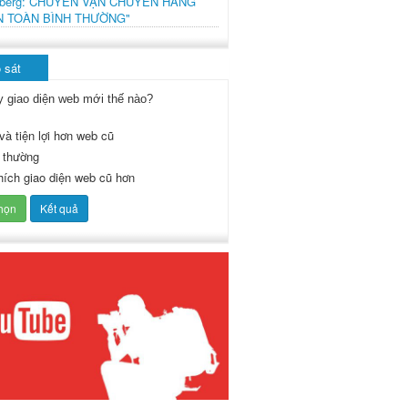
mberg: CHUYẾN VẬN CHUYỂN HÀNG
N TOÀN BÌNH THƯỜNG"
 sát
y giao diện web mới thế nào?
và tiện lợi hơn web cũ
 thường
thích giao diện web cũ hơn