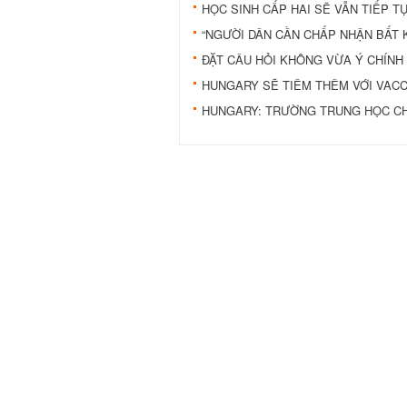
HỌC SINH CẤP HAI SẼ VẪN TIẾP T
“NGƯỜI DÂN CẦN CHẤP NHẬN BẤT 
ĐẶT CÂU HỎI KHÔNG VỪA Ý CHÍNH
HUNGARY SẼ TIÊM THÊM VỚI VACC
HUNGARY: TRƯỜNG TRUNG HỌC CHỈ