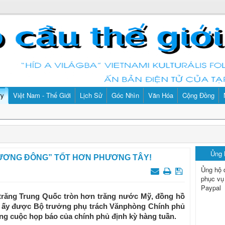
ry
Việt Nam - Thế Giới
Lịch Sử
Góc Nhìn
Văn Hóa
Cộng Đồng
Ủng
PHƯƠNG ĐÔNG” TỐT HƠN PHƯƠNG TÂY!
Ủng hộ 
phục vụ
Paypal
trăng Trung Quốc tròn hơn trăng nước Mỹ, đồng hồ
” ấy được Bộ trưởng phụ trách Vănphòng Chính phủ
ong cuộc họp báo của chính phủ định kỳ hàng tuần.