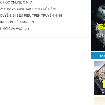
ỤC HỌC ONLINE Ở NHÀ
KỲ LOẠI VACCINE NÀO ĐANG CÓ SẴN”
 QUYỀN, BỊ BÊU RIẾU TRÊN TRUYỀN HÌNH
INE ĐƠN LIỀU JANSEN
 MỞ CỬA VÀO 10-5
Theo