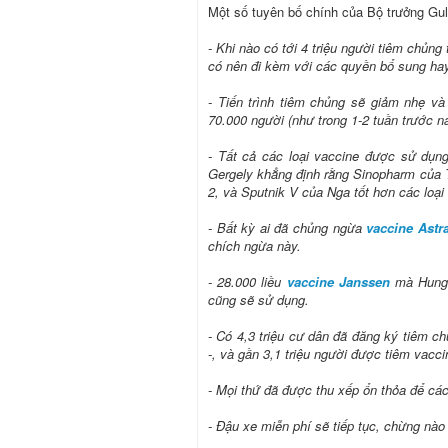
Một số tuyên bố chính của Bộ trưởng Gu
- Khi nào có tới 4 triệu người tiêm chủng 
có nên đi kèm với các quyền bổ sung ha
- Tiến trình tiêm chủng sẽ giảm nhẹ và
70.000 người (như trong 1-2 tuần trước n
- Tất cả các loại vaccine được sử dụng
Gergely khẳng định rằng Sinopharm của T
2, và Sputnik V của Nga tốt hơn các loạ
- Bất kỳ ai đã chủng ngừa
vaccine Astr
chích ngừa này.
- 28.000 liều
vaccine Janssen
mà Hungar
cũng sẽ sử dụng.
- Có 4,3 triệu cư dân đã đăng ký tiêm c
-, và gần 3,1 triệu người được tiêm vaccin
- Mọi thứ đã được thu xếp ổn thỏa để các
- Đậu xe miễn phí sẽ tiếp tục, chừng nào