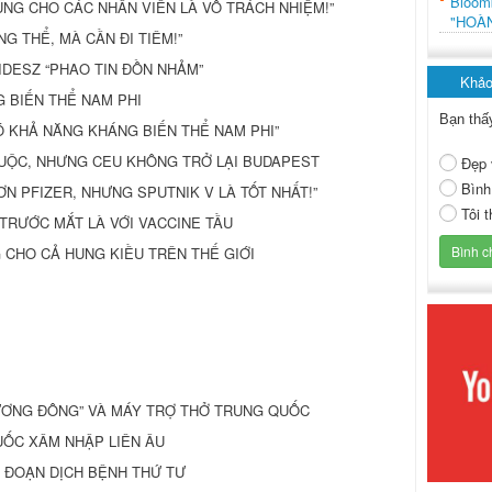
Bloo
NG CHO CÁC NHÂN VIÊN LÀ VÔ TRÁCH NHIỆM!”
"HOÀ
ÁNG THỂ, MÀ CẦN ĐI TIÊM!”
 FIDESZ “PHAO TIN ĐỒN NHẢM”
Khảo
 BIẾN THỂ NAM PHI
Bạn thấ
Ó KHẢ NĂNG KHÁNG BIẾN THỂ NAM PHI”
 CUỘC, NHƯNG CEU KHÔNG TRỞ LẠI BUDAPEST
Đẹp 
Bình
HƠN PFIZER, NHƯNG SPUTNIK V LÀ TỐT NHẤT!”
Tôi 
TRƯỚC MẮT LÀ VỚI VACCINE TẦU
CHO CẢ HUNG KIỀU TRÊN THẾ GIỚI
ƯƠNG ĐÔNG” VÀ MÁY TRỢ THỞ TRUNG QUỐC
UỐC XÂM NHẬP LIÊN ÂU
I ĐOẠN DỊCH BỆNH THỨ TƯ