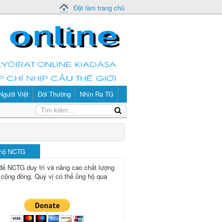
Đặt làm trang chủ
Người Việt
Đời Thường
Nhìn Ra TG
 hộ NCTG
để NCTG duy trì và nâng cao chất lượng
 cộng đồng.
Quý vị có thể ủng hộ qua