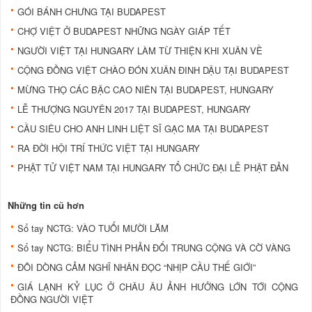
GÓI BÁNH CHƯNG TẠI BUDAPEST
CHỢ VIỆT Ở BUDAPEST NHỮNG NGÀY GIÁP TẾT
NGƯỜI VIỆT TẠI HUNGARY LÀM TỪ THIỆN KHI XUÂN VỀ
CỘNG ĐỒNG VIỆT CHÀO ĐÓN XUÂN ĐINH DẬU TẠI BUDAPEST
MỪNG THỌ CÁC BẬC CAO NIÊN TẠI BUDAPEST, HUNGARY
LỄ THƯỢNG NGUYÊN 2017 TẠI BUDAPEST, HUNGARY
CẦU SIÊU CHO ANH LINH LIỆT SĨ GẠC MA TẠI BUDAPEST
RA ĐỜI HỘI TRÍ THỨC VIỆT TẠI HUNGARY
PHẬT TỬ VIỆT NAM TẠI HUNGARY TỔ CHỨC ĐẠI LỄ PHẬT ĐẢN
Những tin cũ hơn
Sổ tay NCTG: VÀO TUỔI MƯỜI LĂM
Sổ tay NCTG: BIỂU TÌNH PHẢN ĐỐI TRUNG CỘNG VÀ CỜ VÀNG
ĐÔI DÒNG CẢM NGHĨ NHÂN ĐỌC “NHỊP CẦU THẾ GIỚI”
GIÁ LẠNH KỶ LỤC Ở CHÂU ÂU ẢNH HƯỞNG LỚN TỚI CỘNG
ĐỒNG NGƯỜI VIỆT