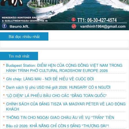
Bài đọc nhiều nhất
Tin mới nhất
Budapest Station: ĐIỂM HẸN CỦA CỘNG ĐỒNG VIỆT NAM TRONG
HÀNH TRÌNH PHỞ CULTURAL ROADSHOW EUROPE 2026
Ghi chép: LÀNG MAI - NƠI ĐỂ HIỂU VỀ CUỘC ĐỜI
Danh sách tỷ phú USD thế giới 2026: HUNGARY CÓ 6 NGƯỜI
"LỘ DIỆN" LÁ PHIẾU BẦU CHO CÁC "ĐẢNG TOÀN QUỐC"
CHÍNH SÁCH CỦA ĐẢNG TISZA VÀ MAGYAR PÉTER VỀ LAO ĐỘNG
KHÁCH
THÔNG TIN CHO NGOẠI GIAO CHÂU ÂU VỀ VỤ "TRẤN" TIỀN
Bầu cử 2026: KHẢ NĂNG CHỈ CÒN 5 ĐẢNG "THƯỢNG ĐÀI"!