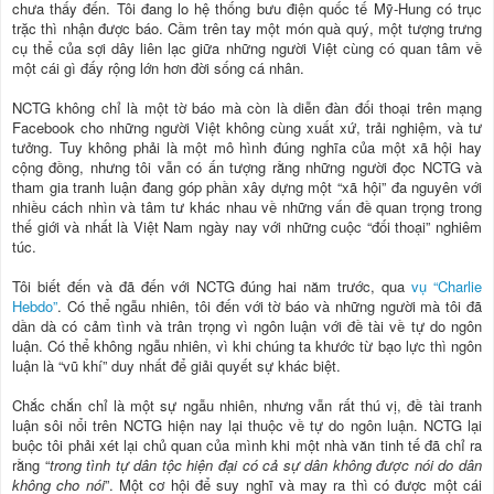
chưa thấy đến. Tôi đang lo hệ thống bưu điện quốc tế Mỹ-Hung có trục
trặc thì nhận được báo. Cầm trên tay một món quà quý, một tượng trưng
cụ thể của sợi dây liên lạc giữa những người Việt cùng có quan tâm về
một cái gì đấy rộng lớn hơn đời sống cá nhân.
NCTG không chỉ là một tờ báo mà còn là diễn đàn đối thoại trên mạng
Facebook cho những người Việt không cùng xuất xứ, trải nghiệm, và tư
tưởng. Tuy không phải là một mô hình đúng nghĩa của một xã hội hay
cộng đồng, nhưng tôi vẫn có ấn tượng rằng những người đọc NCTG và
tham gia tranh luận đang góp phần xây dựng một “xã hội” đa nguyên với
nhiều cách nhìn và tâm tư khác nhau về những vấn đề quan trọng trong
thế giới và nhất là Việt Nam ngày nay với những cuộc “đối thoại” nghiêm
túc.
Tôi biết đến và đã đến với NCTG đúng hai năm trước, qua
vụ “Charlie
Hebdo”
. Có thể ngẫu nhiên, tôi đến với tờ báo và những người mà tôi đã
dần dà có cảm tình và trân trọng vì ngôn luận với đề tài về tự do ngôn
luận. Có thể không ngẫu nhiên, vì khi chúng ta khước từ bạo lực thì ngôn
luận là “vũ khí” duy nhất để giải quyết sự khác biệt.
Chắc chắn chỉ là một sự ngẫu nhiên, nhưng vẫn rất thú vị, đề tài tranh
luận sôi nổi trên NCTG hiện nay lại thuộc về tự do ngôn luận. NCTG lại
buộc tôi phải xét lại chủ quan của mình khi một nhà văn tinh tế đã chỉ ra
rằng “
trong tình tự dân tộc hiện đại có cả sự dân không được nói do dân
không cho nói
”. Một cơ hội để suy nghĩ và may ra thì có được một cái