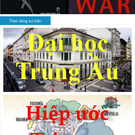
Theo dòng sự kiện