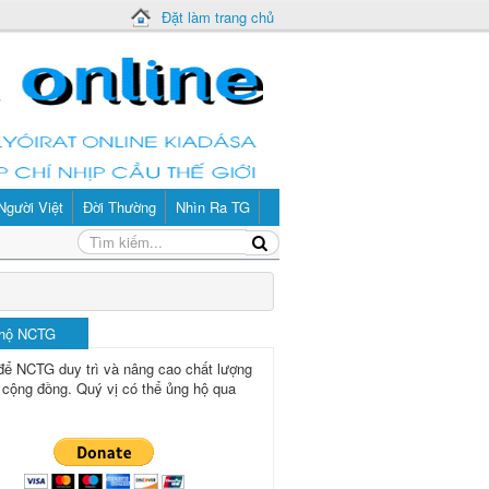
Đặt làm trang chủ
Người Việt
Đời Thường
Nhìn Ra TG
 hộ NCTG
để NCTG duy trì và nâng cao chất lượng
 cộng đồng.
Quý vị có thể ủng hộ qua