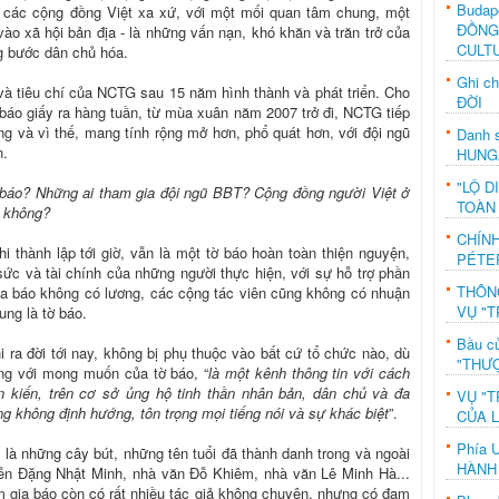
Budap
kết các cộng đồng Việt xa xứ, với một mối quan tâm chung, một
ĐỒNG
ào xã hội bản địa - là những vấn nạn, khó khăn và trăn trở của
CULT
g bước dân chủ hóa.
Ghi c
và tiêu chí của NCTG sau 15 năm hình thành và phát triển. Cho
ĐỜI
 báo giấy ra hàng tuần, từ mùa xuân năm 2007 trở đi, NCTG tiếp
ng và vì thế, mang tính rộng mở hơn, phổ quát hơn, với đội ngũ
Danh s
n.
HUNG
"LỘ D
 báo? Những ai tham gia đội ngũ BBT? Cộng đồng người Việt ở
TOÀN
y không?
CHÍN
thành lập tới giờ, vẫn là một tờ báo hoàn toàn thiện nguyện,
PÉTE
sức và tài chính của những người thực hiện, với sự hỗ trợ phần
THÔN
ủa báo không có lương, các cộng tác viên cũng không có nhuận
VỤ "T
ung là tờ báo.
Bầu c
 ra đời tới nay, không bị phụ thuộc vào bất cứ tổ chức nào, dù
"THƯỢ
đúng với mong muốn của tờ báo, “
là một kênh thông tin với cách
ên kiến, trên cơ sở ủng hộ tinh thần nhân bản, dân chủ và đa
VỤ "T
g không định hướng, tôn trọng mọi tiếng nói và sự khác biệt
”.
CỦA 
Phía 
 là những cây bút, những tên tuổi đã thành danh trong và ngoài
HÀNH
ễn Đặng Nhật Minh, nhà văn Đỗ Khiêm, nhà văn Lê Minh Hà...
 gia báo còn có rất nhiều tác giả không chuyên, nhưng có đam