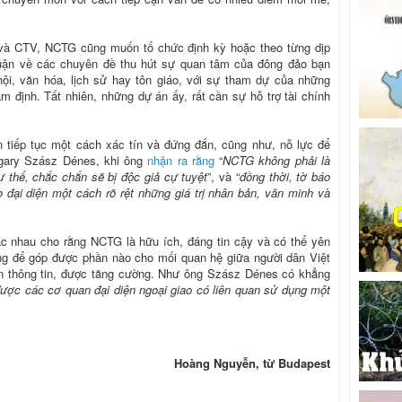
và CTV, NCTG cũng muốn tổ chức định kỳ hoặc theo từng dịp
 luận về các chuyên đề thu hút sự quan tâm của đông đảo bạn
ã hội, văn hóa, lịch sử hay tôn giáo, với sự tham dự của những
m định. Tất nhiên, những dự án ấy, rất cần sự hỗ trợ tài chính
iếp tục một cách xác tín và đứng đắn, cũng như, nỗ lực để
gary Szász Dénes, khi ông
nhận ra rằng
“
NCTG không phải là
ư thế, chắc chắn sẽ bị độc giả cự tuyệt
”, và “
đồng thời, tờ báo
áo đại diện một cách rõ rệt những giá trị nhân bản, văn minh và
c nhau cho rằng NCTG là hữu ích, đáng tin cậy và có thể yên
ng để góp được phần nào cho mối quan hệ giữa người dân Việt
iện thông tin, được tăng cường. Như ông Szász Dénes có khẳng
ược các cơ quan đại diện ngoại giao có liên quan sử dụng một
Hoàng Nguyễn, từ Budapest