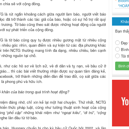
Bloo
n chia sẻ với cộng đồng.
"HOÀ
 là rút ngắn khoảng cách giữa người làm báo, người viết báo
đọc đã trở thành các tác giả của báo, hoặc có sự hỗ trợ rất quý
Khảo
 trương. Tờ báo cũng theo sát được những hoạt động của người
 với sự phát triển của cộng đồng.
Bạn thấ
G là tờ báo cũng quy tụ được nhiều gương mặt từ nhiều cộng
Đẹp 
 nhiều góc nhìn, quan điểm và sự kiện từ các địa phương khác
Bình
ổi trên NCTG thường mang tính đa dạng, nhiều chiều, bên cạnh
ừ những nguồn tại chỗ.
Tôi 
, như các hồ sơ về lịch sử, về di dân và tỵ nạn, về bầu cử ở
iáo... thì các bài viết thường nhận được sự quan tâm đáng kể,
acebook, trở thành những diễn đàn để trao đổi, cọ sát giữa các
á là phong phú và hữu ích.
 khăn của báo trong quá trình hoạt động?
niệm đáng nhớ, chỉ xin kể lại một hai chuyện. Thứ nhất, NCTG
c kiến thức pháp luật, cũng như tường thuật sinh hoạt của cộng
ông “
phổ cập
” những khái niệm như “
ngoại kiều
”, “
di trú
”, “
cộng
nghe lần đầu từ tờ báo.
a báo, Hungary chuẩn bị cho kỳ bầu cử Quốc hội 2002, và lần