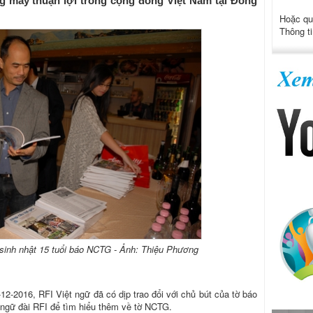
g mấy thuận lợi trong cộng đồng Việt Nam tại Đông
Hoặc qu
Thông ti
sinh nhật 15 tuổi báo NCTG - Ảnh: Thiệu Phương
12-2016, RFI Việt ngữ đã có dịp trao đổi với chủ bút của tờ báo
 ngữ đài RFI để tìm hiểu thêm về tờ NCTG.