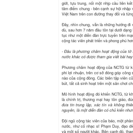
giới, tựu trung, nối một nhịp cầu liên 
tâm điểm chung - bên cạnh sự hội nhập v
Việt Nam trên con đường thay đổi và từn
Đây, nhìn chung, vẫn là những hướng đi 
dù, sau hơn 7 năm đầu tồn tại dưới dạng
tục như một diễn đàn trực tuyến trên mạ
cộng tác viên phát triển và phong phú hơ
- Đâu là phương châm hoạt động của tờ
nước khác có được tham gia viết bài ha
Phương châm hoạt động của NCTG từ khi 
phi lợi nhuận, trên cơ sở đóng góp công 
nào của cộng đồng. Các biên tập viên c
bút, tất cả sinh hoạt trên một sân chơi ch
Mô hình hoạt động đó khiến NCTG, từ khi
là chính trị, thương mại hay tôn giáo, 
đưa tin trung lập, xác tín và không thi
nguyên, là một diễn đàn có chủ kiến nhưn
Đội ngũ cộng tác viên của báo, một phần
nước, như cố nhạc sĩ Phạm Duy, đạo di
và một số người khác. Bên cạnh đó, tham