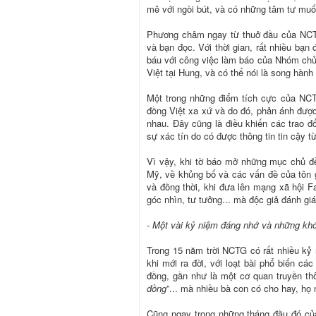
mê với ngòi bút, và có những tâm tư muố
Phương châm ngay từ thuở đầu của NCTG
và bạn đọc. Với thời gian, rất nhiều bạn 
báu với công việc làm báo của Nhóm chủ
Việt tại Hung, và có thể nói là song hành
Một trong những điểm tích cực của NCT
đồng Việt xa xứ và do đó, phản ánh được
nhau. Đây cũng là điều khiến các trao đ
sự xác tín do có được thông tin tin cậy t
Vì vậy, khi tờ báo mở những mục chủ đề
Mỹ, về khủng bố và các vấn đề của tôn g
và đồng thời, khi đưa lên mạng xã hội F
góc nhìn, tư tưởng... mà độc giả đánh gi
- Một vài kỷ niệm đáng nhớ và những khó
Trong 15 năm trời NCTG có rất nhiều kỷ 
khi mới ra đời, với loạt bài phổ biến cá
đồng, gần như là một cơ quan truyền th
đồng
”... mà nhiều bà con có cho hay, họ 
Cũng ngay trong những tháng đầu đó củ