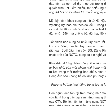
đầu tiên bà con có dịp theo dõi tương 
quyết định khi kiểm phiếu, rất nhiều ngườ
ông Xã hội có vẻ nhân từ, muốn ông ấy 
Một kỷ niệm khác cũng vui, là từ Hà Nội
vợ cũng đặt báo, và theo dõi đều. Trong 
cám ơn NCTG vì nhờ có báo mà bà biết t
dân chủ 1956, mà chồng bà, dù thạo tiếng
Tất nhiên báo cũng có nhiều kỳ niệm rất g
khu chợ Việt, trao tận tay bạn đọc. Làm 
rất ngại. Buổi đầu như vậy, BS. Đặng Ph
nhiệt tình của NCTG, cũng đã xin nghỉ v
Khó khăn đương nhiên cũng rất nhiều, m
tờ báo nhỏ, của một nhóm nhỏ trong mộ
tự lực trong môi trường báo chí & văn 
Đông Âu: báo không hề có kinh phí hoạt đ
- Phương hướng hoạt động trong tương la
Bên cạnh việc tồn tại trên mạng như mộ
có giá trị trong các tập san riêng, mang
các CTV. Bởi lẽ, hiện tại, hàng năm, NC
tích, nhận định, quan điểm và khảo cứ