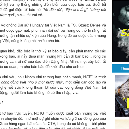
đối kỹ và hệ thống những diễn biến của cuộc bầu cử. Buổi tối
i đã gọi điện tới báo hỏi “
tới đâu rồi
”, “
liệu ai thắng
”, “
trông cái
được quá
”, v.v... rất vui vẻ.
, vợ chồng Đại sứ Hungary tại Việt Nam là TS. Szász Dénes và
một cuộc gặp mặt, phu nhân đại sứ, bà Trang có thổ lộ rằng, rất
ường tận nhiều sự kiện của Hung, trong đó có cuộc cách mạng
 Việt, cũng không nói nhiều cho bà.
ian khổ, đặc biệt là thời kỳ ra báo giấy, cần phải mang tới các
xong báo, ai nấy thỏa mãn nhưng khi cần đi bán báo... rong thì
ương Lan, ái nữ của đạo diễn Đặng Nhật Minh, một cây bút rất
iệc cơ quan, ra chợ bán báo để khởi đầu cho anh em.
Theo
à chủ yếu, như Nhóm chủ trương hay nhấn mạnh, NCTG là “
một
t cộng đồng Việt nhỏ ở một nước nhỏ
”, một diễn đàn độc lập và
nghệ hết sức không thuận lợi của các cộng đồng Việt Nam tại
ộng, người làm báo không hề có thu nhập, v.v...
i?
t tờ báo trực tuyến, NCTG muốn được xuất bản những bài viết
 tính chuyên đề, như một sự ghi nhận và lưu giữ sự đóng góp của
TG có hàng ngàn bài của các CTV, trong đó có không ít bài phân
u chuyên môn với cách tiếp cận vấn đề có nhiều điểm mới mẻ,