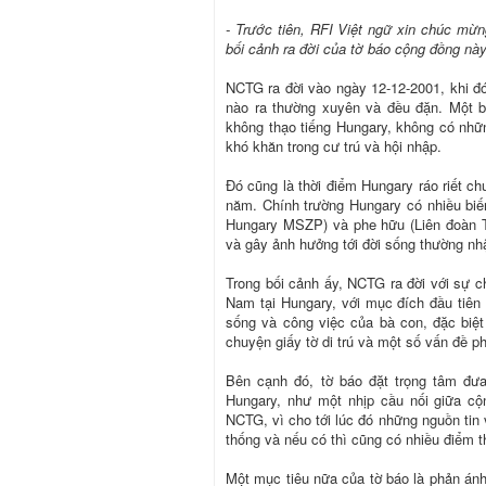
- Trước tiên, RFI Việt ngữ xin chúc mừn
bối cảnh ra đời của tờ báo cộng đồng này
NCTG ra đời vào ngày 12-12-2001, khi đó
nào ra thường xuyên và đều đặn. Một b
không thạo tiếng Hungary, không có những
khó khăn trong cư trú và hội nhập.
Đó cũng là thời điểm Hungary ráo riết c
năm. Chính trường Hungary có nhiều biến
Hungary MSZP) và phe hữu (Liên đoàn T
và gây ảnh hưởng tới đời sống thường nh
Trong bối cảnh ấy, NCTG ra đời với sự c
Nam tại Hungary, với mục đích đầu tiên 
sống và công việc của bà con, đặc biệt 
chuyện giấy tờ di trú và một số vấn đề ph
Bên cạnh đó, tờ báo đặt trọng tâm đưa 
Hungary, như một nhịp cầu nối giữa cộ
NCTG, vì cho tới lúc đó những nguồn tin 
thống và nếu có thì cũng có nhiều điểm t
Một mục tiêu nữa của tờ báo là phản ánh