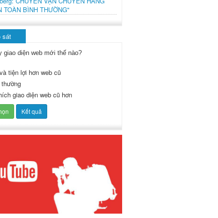
mberg: CHUYẾN VẬN CHUYỂN HÀNG
N TOÀN BÌNH THƯỜNG"
 sát
y giao diện web mới thế nào?
và tiện lợi hơn web cũ
 thường
thích giao diện web cũ hơn