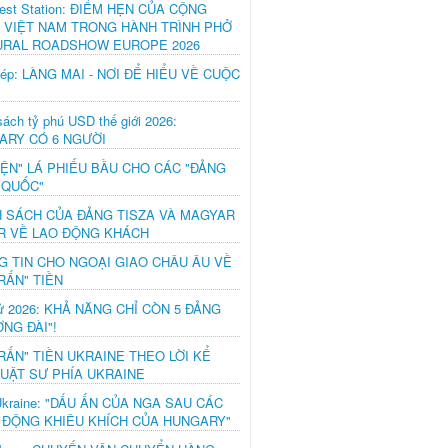
est Station: ĐIỂM HẸN CỦA CỘNG
 VIỆT NAM TRONG HÀNH TRÌNH PHỞ
URAL ROADSHOW EUROPE 2026
hép: LÀNG MAI - NƠI ĐỂ HIỂU VỀ CUỘC
ách tỷ phú USD thế giới 2026:
ARY CÓ 6 NGƯỜI
IỆN" LÁ PHIẾU BẦU CHO CÁC "ĐẢNG
 QUỐC"
H SÁCH CỦA ĐẢNG TISZA VÀ MAGYAR
R VỀ LAO ĐỘNG KHÁCH
G TIN CHO NGOẠI GIAO CHÂU ÂU VỀ
RẤN" TIỀN
ử 2026: KHẢ NĂNG CHỈ CÒN 5 ĐẢNG
NG ĐÀI"!
RẤN" TIỀN UKRAINE THEO LỜI KỂ
LUẬT SƯ PHÍA UKRAINE
Ukraine: "DẤU ẤN CỦA NGA SAU CÁC
 ĐỘNG KHIÊU KHÍCH CỦA HUNGARY"