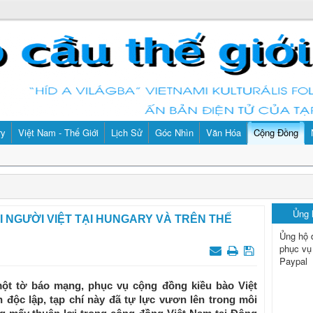
ry
Việt Nam - Thế Giới
Lịch Sử
Góc Nhìn
Văn Hóa
Cộng Đồng
Ủng
ỐI NGƯỜI VIỆT TẠI HUNGARY VÀ TRÊN THẾ
Ủng hộ 
phục vụ
Paypal
một tờ báo mạng, phục vụ cộng đồng kiều bào Việt
 độc lập, tạp chí này đã tự lực vươn lên trong môi