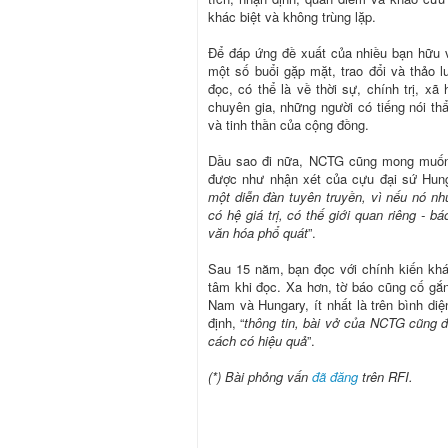
khác biệt và không trùng lặp.
Để đáp ứng đề xuất của nhiều bạn hữu 
một số buổi gặp mặt, trao đổi và thảo
đọc, có thể là về thời sự, chính trị, x
chuyên gia, những người có tiếng nói thẩ
và tinh thần của cộng đồng.
Dầu sao đi nữa, NCTG cũng mong muốn t
được như nhận xét của cựu đại sứ Hun
một diễn đàn tuyên truyền, vì nếu nó nh
có hệ giá trị, có thế giới quan riêng - b
văn hóa phổ quát
”.
Sau 15 năm, bạn đọc với chính kiến khá
tâm khi đọc. Xa hơn, tờ báo cũng cố gắ
Nam và Hungary, ít nhất là trên bình d
định, “
thông tin, bài vở của NCTG cũng đ
cách có hiệu quả
”.
(*) Bài phỏng vấn
đã đăng
trên RFI.