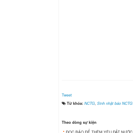
Tweet
Từ khóa:
NCTG
,
Sinh nhật báo NCTG
Theo dòng sự kiện
ĐỌC BÁO ĐỂ THÊM YÊU ĐẤT NƯỚC