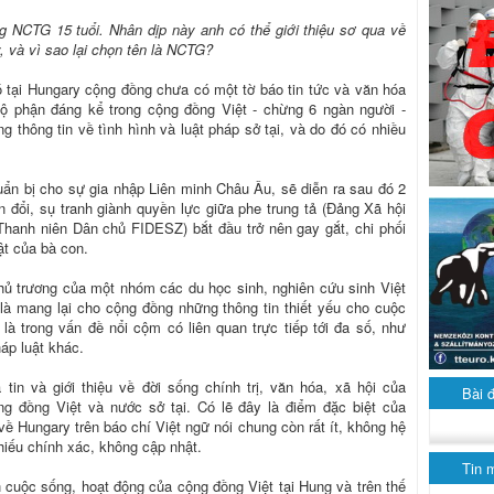
g NCTG 15 tuổi. Nhân dịp này anh có thể giới thiệu sơ qua về
, và vì sao lại chọn tên là NCTG?
 tại Hungary cộng đồng chưa có một tờ báo tin tức và văn hóa
ộ phận đáng kể trong cộng đồng Việt - chừng 6 ngàn người -
 thông tin về tình hình và luật pháp sở tại, và do đó có nhiều
huẩn bị cho sự gia nhập Liên minh Châu Âu, sẽ diễn ra sau đó 2
 đổi, sụ tranh giành quyền lực giữa phe trung tả (Đảng Xã hội
hanh niên Dân chủ FIDESZ) bắt đầu trở nên gay gắt, chi phối
ật của bà con.
hủ trương của một nhóm các du học sinh, nghiên cứu sinh Việt
là mang lại cho cộng đồng những thông tin thiết yếu cho cuộc
là trong vấn đề nổi cộm có liên quan trực tiếp tới đa số, như
áp luật khác.
tin và giới thiệu về đời sống chính trị, văn hóa, xã hội của
Bài 
ng đồng Việt và nước sở tại. Có lẽ đây là điểm đặc biệt của
về Hungary trên báo chí Việt ngữ nói chung còn rất ít, không hệ
hiếu chính xác, không cập nhật.
Tin 
 cuộc sống, hoạt động của cộng đồng Việt tại Hung và trên thế