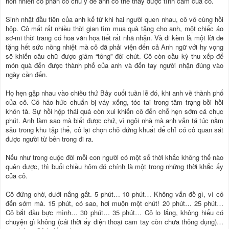
hồn nhiên có phần có chủ ý để anh có thể thấy được tình cảm của cô.
Sinh nhật đầu tiên của anh kể từ khi hai người quen nhau, cô vô cùng hồi
hộp. Cô mất rất nhiều thời gian tìm mua quà tặng cho anh, một chiếc áo
sơ-mi thời trang có hoa văn họa tiết rất nhã nhặn. Và đi kèm là một lời đề
tặng hết sức nồng nhiệt mà cô đã phải viện đến cả Anh ngữ với hy vọng
sẽ khiến câu chữ được giảm “tông” đôi chút. Cô còn cầu kỳ thu xếp để
món quà đến được thành phố của anh và đến tay người nhận đúng vào
ngày cần đến.
Họ hẹn gặp nhau vào chiều thứ Bảy cuối tuần lễ đó, khi anh về thành phố
của cô. Cô háo hức chuẩn bị váy xống, tóc tai trong tâm trạng bồi hồi
khôn tả. Sự hồi hộp thái quá còn xui khiến cô đến chỗ hẹn sớm cả chục
phút. Anh làm sao mà biết được chứ, vì ngôi nhà mà anh vẫn tá túc nằm
sâu trong khu tập thể, cô lại chọn chỗ đứng khuất để chỉ có cô quan sát
được người từ bên trong đi ra.
Nếu như trong cuộc đời mỗi con người có một số thời khắc không thể nào
quên được, thì buổi chiều hôm đó chính là một trong những thời khắc ấy
của cô.
Cô đứng chờ, dưới nắng gắt. 5 phút… 10 phút… Không vấn đề gì, vì cô
đến sớm mà. 15 phút, có sao, hơi muộn một chút! 20 phút… 25 phút…
Cô bắt đầu bực mình… 30 phút… 35 phút… Cô lo lắng, không hiểu có
chuyện gì không (cái thời ấy điện thoại cầm tay còn chưa thông dụng)…