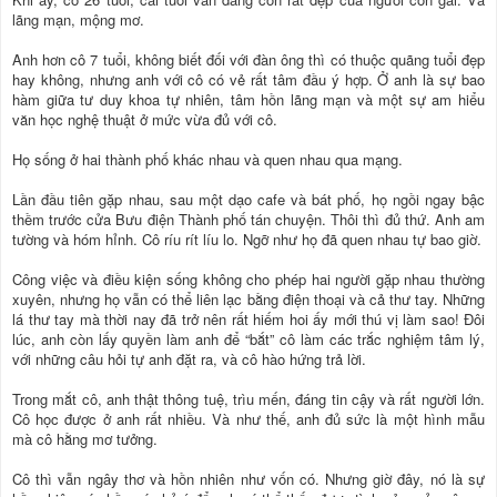
lãng mạn, mộng mơ.
Anh hơn cô 7 tuổi, không biết đối với đàn ông thì có thuộc quãng tuổi đẹp
hay không, nhưng anh với cô có vẻ rất tâm đầu ý hợp. Ở anh là sự bao
hàm giữa tư duy khoa tự nhiên, tâm hồn lãng mạn và một sự am hiểu
văn học nghệ thuật ở mức vừa đủ với cô.
Họ sống ở hai thành phố khác nhau và quen nhau qua mạng.
Lần đầu tiên gặp nhau, sau một dạo cafe và bát phố, họ ngồi ngay bậc
thềm trước cửa Bưu điện Thành phố tán chuyện. Thôi thì đủ thứ. Anh am
tường và hóm hỉnh. Cô ríu rít líu lo. Ngỡ như họ đã quen nhau tự bao giờ.
Công việc và điều kiện sống không cho phép hai người gặp nhau thường
xuyên, nhưng họ vẫn có thể liên lạc bằng điện thoại và cả thư tay. Những
lá thư tay mà thời nay đã trở nên rất hiếm hoi ấy mới thú vị làm sao! Đôi
lúc, anh còn lấy quyền làm anh để “bắt” cô làm các trắc nghiệm tâm lý,
với những câu hỏi tự anh đặt ra, và cô hào hứng trả lời.
Trong mắt cô, anh thật thông tuệ, trìu mến, đáng tin cậy và rất người lớn.
Cô học được ở anh rất nhiều. Và như thế, anh đủ sức là một hình mẫu
mà cô hằng mơ tưởng.
Cô thì vẫn ngây thơ và hồn nhiên như vốn có. Nhưng giờ đây, nó là sự