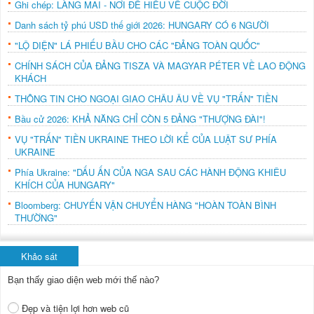
Ghi chép: LÀNG MAI - NƠI ĐỂ HIỂU VỀ CUỘC ĐỜI
Danh sách tỷ phú USD thế giới 2026: HUNGARY CÓ 6 NGƯỜI
"LỘ DIỆN" LÁ PHIẾU BẦU CHO CÁC "ĐẢNG TOÀN QUỐC"
CHÍNH SÁCH CỦA ĐẢNG TISZA VÀ MAGYAR PÉTER VỀ LAO ĐỘNG
KHÁCH
THÔNG TIN CHO NGOẠI GIAO CHÂU ÂU VỀ VỤ "TRẤN" TIỀN
Bầu cử 2026: KHẢ NĂNG CHỈ CÒN 5 ĐẢNG "THƯỢNG ĐÀI"!
VỤ "TRẤN" TIỀN UKRAINE THEO LỜI KỂ CỦA LUẬT SƯ PHÍA
UKRAINE
Phía Ukraine: "DẤU ẤN CỦA NGA SAU CÁC HÀNH ĐỘNG KHIÊU
KHÍCH CỦA HUNGARY"
Bloomberg: CHUYẾN VẬN CHUYỂN HÀNG "HOÀN TOÀN BÌNH
THƯỜNG"
Khảo sát
Bạn thấy giao diện web mới thế nào?
Đẹp và tiện lợi hơn web cũ