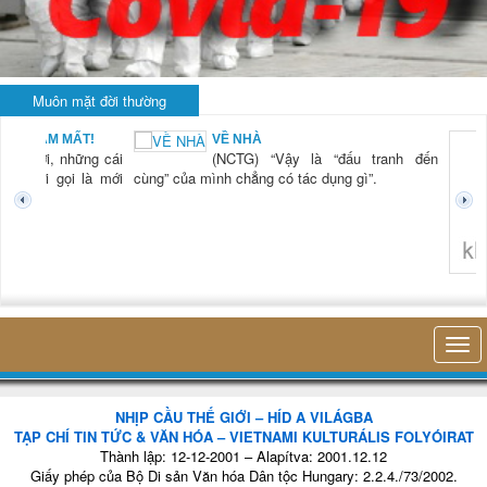
Muôn mặt đời thường
BẠN NAM MẤT!
VỀ NHÀ
TG) “Xời, những cái
(NCTG) “Vậy là “đấu tranh đến
tươi mới gọi là mới
cùng” của mình chẳng có tác dụng gì”.
không 
NHỊP CẦU THẾ GIỚI – HÍD A VILÁGBA
TẠP CHÍ TIN TỨC & VĂN HÓA – VIETNAMI KULTURÁLIS FOLYÓIRAT
Thành lập: 12-12-2001 – Alapítva: 2001.12.12
Giấy phép của Bộ Di sản Văn hóa Dân tộc Hungary: 2.2.4./73/2002.