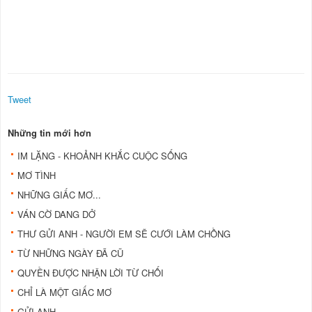
Tweet
Những tin mới hơn
IM LẶNG - KHOẢNH KHẮC CUỘC SỐNG
MƠ TÌNH
NHỮNG GIẤC MƠ...
VÁN CỜ DANG DỞ
THƯ GỬI ANH - NGƯỜI EM SẼ CƯỚI LÀM CHỒNG
TỪ NHỮNG NGÀY ĐÃ CŨ
QUYỀN ĐƯỢC NHẬN LỜI TỪ CHỐI
CHỈ LÀ MỘT GIẤC MƠ
GỬI ANH