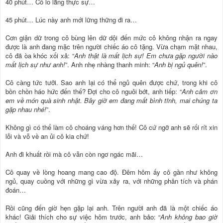
40 phút… Cô lo lắng thực sự…
45 phút… Lúc này anh mới lững thững đi ra…
Cơn giận dữ trong cô bùng lên dữ dội đến mức cô không nhận ra ngay
được là anh đang mặc trên người chiếc áo cô tặng. Vừa chạm mặt nhau,
cô đã òa khóc xối xả: “
Anh thật là mất lịch sự! Em chưa gặp người nào
mất lịch sự như anh!
”. Anh nhẹ nhàng thanh minh: “
Anh bị ngủ quên!
”.
Cô càng tức tưởi. Sao anh lại có thể ngủ quên được chứ, trong khi cô
bồn chồn háo hức đến thế? Đợi cho cô nguôi bớt, anh tiếp: “
Anh cảm ơn
em về món quà sinh nhật. Bây giờ em đang mất bình tĩnh, mai chúng ta
gặp nhau nhé!
”.
Không gì có thể làm cô choáng váng hơn thế! Cô cứ ngỡ anh sẽ rối rít xin
lỗi và vỗ về an ủi cô kia chứ!
Anh đi khuất rồi mà cô vẫn còn ngơ ngác mãi…
Cô quay về lòng hoang mang cao độ. Đêm hôm ấy cô gần như không
ngủ, quay cuồng với những gì vừa xảy ra, với những phân tích và phán
đoán…
Rồi cũng đến giờ hẹn gặp lại anh. Trên người anh đã là một chiếc áo
khác! Giải thích cho sự việc hôm trước, anh bảo: “
Anh không bao giờ