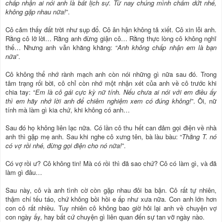
chấp nhận ai nói anh là bất lịch sự. Từ nay chúng mình chấm dứt nhé,
không gặp nhau nữa!
”.
Cô cảm thấy đất trời như sụp đổ. Cô ân hận không tả xiết. Cô xin lỗi anh.
Rằng cô lỡ lời… Rằng anh đừng giận cô… Rằng thực lòng cô không nghĩ
thế… Nhưng anh vẫn khăng khăng: “
Anh không chấp nhận em là bạn
nữa
”.
Cô không thể nhớ rành mạch anh còn nói những gì nữa sau đó. Trong
tâm trạng rối bời, cô chỉ còn nhớ một nhận xét của anh về cô trước khi
chia tay: “
Em là cô gái cực kỳ nữ tính. Nếu chưa ai nói với em điều ấy
thì em hãy nhớ lời anh để chiêm nghiệm xem có đúng không!
”. Ôi, nữ
tính mà làm gì kia chứ, khi không có anh…
Sau đó họ không liên lạc nữa. Có lần cô thu hết can đảm gọi điện về nhà
anh thì gặp mẹ anh. Sau khi nghe cô xưng tên, bà làu bàu: “
Thằng T. nó
có vợ rồi nhé, đừng gọi điện cho nó nữa!
”.
Có vợ rồi ư? Cô không tin! Mà có rồi thì đã sao chứ? Cô có làm gì, và đã
làm gì đâu…
Sau này, cô và anh tình cờ còn gặp nhau đôi ba bận. Cô rất tự nhiên,
thậm chí tếu táo, chứ không bồi hồi e ấp như xưa nữa. Con anh lớn hơn
con cô rất nhiều. Tuy nhiên cô không bao giờ hỏi lại anh về chuyện vợ
con ngày ấy, hay bất cứ chuyện gì liên quan đến sự tan vỡ ngày nào.