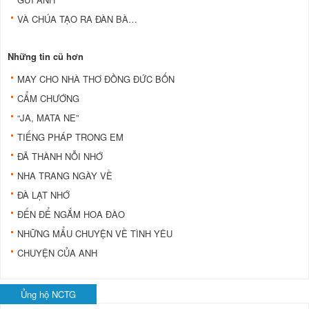
VÀ CHÚA TẠO RA ĐÀN BÀ…
Những tin cũ hơn
MAY CHO NHÀ THƠ ĐỒNG ĐỨC BỐN
CẨM CHƯỚNG
“JA, MATA NE”
TIẾNG PHÁP TRONG EM
ĐÃ THÀNH NỖI NHỚ
NHA TRANG NGÀY VỀ
ĐÀ LẠT NHỚ
ÐẾN ÐỂ NGẮM HOA ÐÀO
NHỮNG MẨU CHUYỆN VỀ TÌNH YÊU
CHUYỆN CỦA ANH
Ủng hộ NCTG