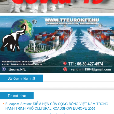
Bài đọc nhiều nhất
Tin mới nhất
Budapest Station: ĐIỂM HẸN CỦA CỘNG ĐỒNG VIỆT NAM TRONG
HÀNH TRÌNH PHỞ CULTURAL ROADSHOW EUROPE 2026