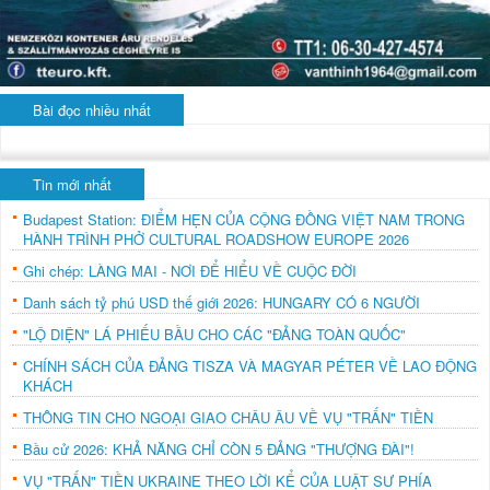
Bài đọc nhiều nhất
Tin mới nhất
Budapest Station: ĐIỂM HẸN CỦA CỘNG ĐỒNG VIỆT NAM TRONG
HÀNH TRÌNH PHỞ CULTURAL ROADSHOW EUROPE 2026
Ghi chép: LÀNG MAI - NƠI ĐỂ HIỂU VỀ CUỘC ĐỜI
Danh sách tỷ phú USD thế giới 2026: HUNGARY CÓ 6 NGƯỜI
"LỘ DIỆN" LÁ PHIẾU BẦU CHO CÁC "ĐẢNG TOÀN QUỐC"
CHÍNH SÁCH CỦA ĐẢNG TISZA VÀ MAGYAR PÉTER VỀ LAO ĐỘNG
KHÁCH
THÔNG TIN CHO NGOẠI GIAO CHÂU ÂU VỀ VỤ "TRẤN" TIỀN
Bầu cử 2026: KHẢ NĂNG CHỈ CÒN 5 ĐẢNG "THƯỢNG ĐÀI"!
VỤ "TRẤN" TIỀN UKRAINE THEO LỜI KỂ CỦA LUẬT SƯ PHÍA