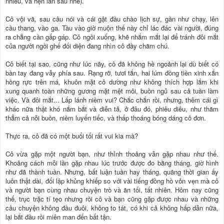
nhiều, và hẹn lần sau nhé).
Cô vội vã, sau câu nói và cái gật đầu chào lịch sự, gần như chạy, lên
cầu thang, vào ga. Tàu vào giờ muộn thế này chỉ lác đác vài người, đúng
ra chẳng cần gấp gáp. Cô ngồi xuống, khẽ nhắm mắt lại để tránh đôi mắt
của người ngồi ghế đối diện đang nhìn cô đầy chăm chú.
Cô biết tại sao, cũng như lúc nãy, cô đã không hề ngoảnh lại dù biết có
bàn tay đang vẫy phía sau. Rạng rỡ, tươi tắn, hai lúm đồng tiền xinh xắn
hồng rực trên má, khuôn mặt cô dường như không thích hợp lắm khi
xung quanh toàn những gương mặt mệt mỏi, buồn ngủ sau cả tuần làm
việc. Và đôi mắt... Lấp lánh niềm vui? Chắc chắn rồi, nhưng, thêm cái gì
khác nữa thật khó nắm bắt và diễn tả, ở đâu đó, phiêu diêu, như thăm
thẳm cả nỗi buồn, niềm luyến tiếc, và thấp thoáng bóng dáng cô đơn.
Thực ra, cô đã có một buổi tối rất vui kia mà?
Cô vừa gặp một người bạn, như thỉnh thoảng vẫn gặp nhau như thế.
Khoảng cách mỗi lần gặp nhau lúc trước được đo bằng tháng, giờ hình
như đã thành tuần. Nhưng, bất luận tuần hay tháng, quãng thời gian ấy
luôn thật dài, đối lập khủng khiếp so với vài tiếng đồng hồ vỏn vẹn mà cô
và người bạn cùng nhau chuyện trò và ăn tối, tất nhiên. Hôm nay cũng
thế, trục trặc tí tẹo nhưng rồi cô và bạn cũng gặp được nhau và những
câu chuyện không đầu đuôi, không to tát, có khi cả không hấp dẫn nữa,
lại bắt đầu rồi miên man đến bất tận.