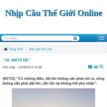
Nhịp Cầu Thế Giới Online
Trang nhất
Bạn gái tình yêu
“JA, MATA NE”
Chủ nhật - 12/08/2012 12:58
(NCTG) “Có những điều, đôi khi không cần phải nói ra, cũng
không cần phải đặt tên, vẫn tồn tại không thể phủ nhận”.