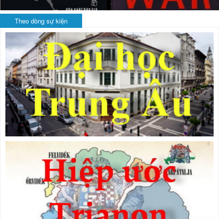
Theo dòng sự kiện