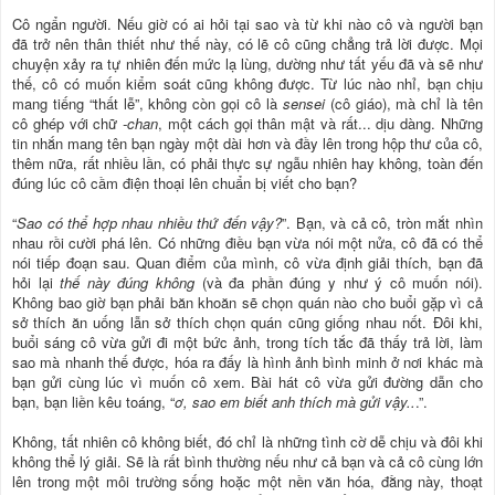
Cô ngẩn người. Nếu giờ có ai hỏi tại sao và từ khi nào cô và người bạn
đã trở nên thân thiết như thế này, có lẽ cô cũng chẳng trả lời được. Mọi
chuyện xảy ra tự nhiên đến mức lạ lùng, dường như tất yếu đã và sẽ như
thế, cô có muốn kiểm soát cũng không được. Từ lúc nào nhỉ, bạn chịu
mang tiếng “thất lễ”, không còn gọi cô là
sensei
(cô giáo), mà chỉ là tên
cô ghép với chữ
-chan
, một cách gọi thân mật và rất... dịu dàng. Những
tin nhắn mang tên bạn ngày một dài hơn và đầy lên trong hộp thư của cô,
thêm nữa, rất nhiều lần, có phải thực sự ngẫu nhiên hay không, toàn đến
đúng lúc cô cầm điện thoại lên chuẩn bị viết cho bạn?
“
Sao có thể hợp nhau nhiều thứ đến vậy?
”. Bạn, và cả cô, tròn mắt nhìn
nhau rồi cười phá lên. Có những điều bạn vừa nói một nửa, cô đã có thể
nói tiếp đoạn sau. Quan điểm của mình, cô vừa định giải thích, bạn đã
hỏi lại
thế này đúng không
(và đa phần đúng y như ý cô muốn nói).
Không bao giờ bạn phải băn khoăn sẽ chọn quán nào cho buổi gặp vì cả
sở thích ăn uống lẫn sở thích chọn quán cũng giống nhau nốt. Đôi khi,
buổi sáng cô vừa gửi đi một bức ảnh, trong tích tắc đã thấy trả lời, làm
sao mà nhanh thế được, hóa ra đấy là hình ảnh bình minh ở nơi khác mà
bạn gửi cùng lúc vì muốn cô xem. Bài hát cô vừa gửi đường dẫn cho
bạn, bạn liền kêu toáng, “
ơ, sao em biết anh thích mà gửi vậy..
.”.
Không, tất nhiên cô không biết, đó chỉ là những tình cờ dễ chịu và đôi khi
không thể lý giải. Sẽ là rất bình thường nếu như cả bạn và cả cô cùng lớn
lên trong một môi trường sống hoặc một nền văn hóa, đằng này, thoạt