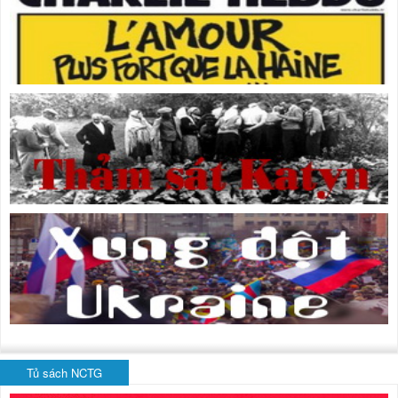
Tủ sách NCTG