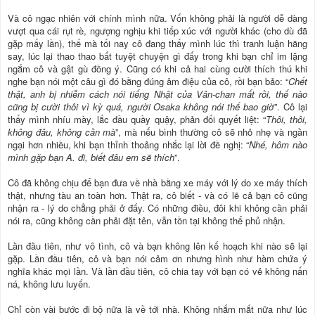
Và cô ngạc nhiên với chính mình nữa. Vốn không phải là người dễ dàng
vượt qua cái rụt rè, ngượng nghịu khi tiếp xúc với người khác (cho dù đã
gặp mấy lần), thế mà tối nay cô đang thấy mình lúc thì tranh luận hăng
say, lúc lại thao thao bất tuyệt chuyện gì đấy trong khi bạn chỉ im lặng
ngắm cô và gật gù đồng ý. Cũng có khi cả hai cùng cười thích thú khi
nghe bạn nói một câu gì đó bằng đúng âm điệu của cô, rồi bạn bảo: “
Chết
thật, anh bị nhiễm cách nói tiếng Nhật của Vân-chan mất rồi, thế nào
cũng bị cười thôi vì kỳ quá, người Osaka không nói thế bao giờ
”. Cô lại
thấy mình nhíu mày, lắc đầu quầy quậy, phản đối quyết liệt: “
Thôi, thôi,
không đâu, không cần mà
”, mà nếu bình thường cô sẽ nhỏ nhẹ và ngần
ngại hơn nhiều, khi bạn thỉnh thoảng nhắc lại lời đề nghị: “
Nhé, hôm nào
mình gặp bạn A. đi, biết đâu em sẽ thích
”.
Cô đã không chịu để bạn đưa về nhà bằng xe máy với lý do xe máy thích
thật, nhưng tàu an toàn hơn. Thật ra, cô biết - và có lẽ cả bạn cô cũng
nhận ra - lý do chẳng phải ở đấy. Có những điều, đôi khi không cần phải
nói ra, cũng không cần phải đặt tên, vẫn tồn tại không thể phủ nhận.
Lần đầu tiên, như vô tình, cô và bạn không lên kế hoạch khi nào sẽ lại
gặp. Lần đầu tiên, cô và bạn nói cảm ơn nhưng hình như hàm chứa ý
nghĩa khác mọi lần. Và lần đầu tiên, cô chia tay với bạn có vẻ không nấn
ná, không lưu luyến.
Chỉ còn vài bước đi bộ nữa là về tới nhà. Không nhắm mắt nữa như lúc