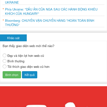
UKRAINE
Phía Ukraine: "DẤU ẤN CỦA NGA SAU CÁC HÀNH ĐỘNG KHIÊU
KHÍCH CỦA HUNGARY"
Bloomberg: CHUYẾN VẬN CHUYỂN HÀNG "HOÀN TOÀN BÌNH
THƯỜNG"
Khảo sát
Bạn thấy giao diện web mới thế nào?
Đẹp và tiện lợi hơn web cũ
Bình thường
Tôi thích giao diện web cũ hơn