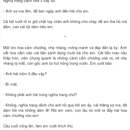
Nghĩa trang cách nhà 3 cây số.
- Anh sợ ma lắm, để ban ngày anh đến hái cho em.
Cả hội cười rõ to giữ chặt tay chân anh không cho chạy để em tha hồ mà
đấm, can cái tội dám trêu em.
*
Một ôm hoa cẩm chướng, nhẹ nhàng, mỏng manh và đẹp đến lạ kỳ. Anh
cắt hoa cắm vào cái liễn sành đựng muối bà cho em. Cái liễn màu nâu
thấp tròn, viền chung quanh là những cành cẩm chướng xoè ra, rơi nhẹ
nhàng lạ mắt, còn gốc anh lúi húi trồng trong vườn. Em cười bảo:
- Anh hái trộm ở đâu vậy?
- Bí mật.
- Không phải anh hái trong nghĩa trang chứ?
- Không, nghĩa trang dành cho anh tối qua hỏi em ấy, cái thằng sợ ma, đã
dám hỏi mà không dám đi! Rồi em xem, còn lâu nó mới ra đấy hái hoa
cẩm chướng cho em!
Câu cuối vống lên, làm em cười thích thú.