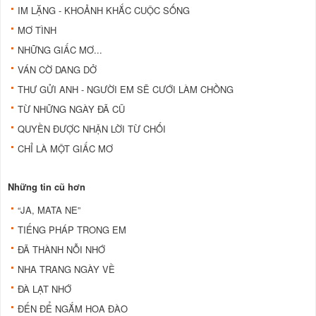
IM LẶNG - KHOẢNH KHẮC CUỘC SỐNG
MƠ TÌNH
NHỮNG GIẤC MƠ...
VÁN CỜ DANG DỞ
THƯ GỬI ANH - NGƯỜI EM SẼ CƯỚI LÀM CHỒNG
TỪ NHỮNG NGÀY ĐÃ CŨ
QUYỀN ĐƯỢC NHẬN LỜI TỪ CHỐI
CHỈ LÀ MỘT GIẤC MƠ
Những tin cũ hơn
“JA, MATA NE”
TIẾNG PHÁP TRONG EM
ĐÃ THÀNH NỖI NHỚ
NHA TRANG NGÀY VỀ
ĐÀ LẠT NHỚ
ÐẾN ÐỂ NGẮM HOA ÐÀO