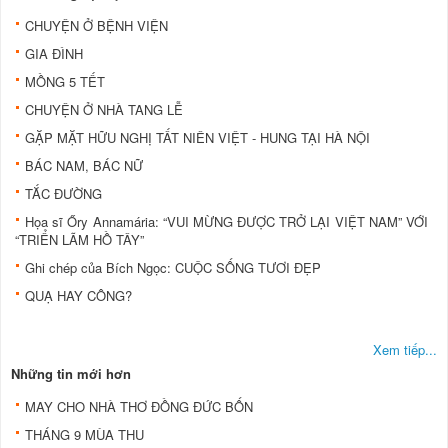
CHUYỆN Ở BỆNH VIỆN
GIA ĐÌNH
MỒNG 5 TẾT
CHUYỆN Ở NHÀ TANG LỄ
GẶP MẶT HỮU NGHỊ TẤT NIÊN VIỆT - HUNG TẠI HÀ NỘI
BÁC NAM, BÁC NỮ
TẮC ĐƯỜNG
Họa sĩ Őry Annamária: “VUI MỪNG ĐƯỢC TRỞ LẠI VIỆT NAM” VỚI
“TRIỂN LÃM HỒ TÂY”
Ghi chép của Bích Ngọc: CUỘC SỐNG TƯƠI ĐẸP
QUẠ HAY CÔNG?
Xem tiếp...
Những tin mới hơn
MAY CHO NHÀ THƠ ĐỒNG ĐỨC BỐN
THÁNG 9 MÙA THU