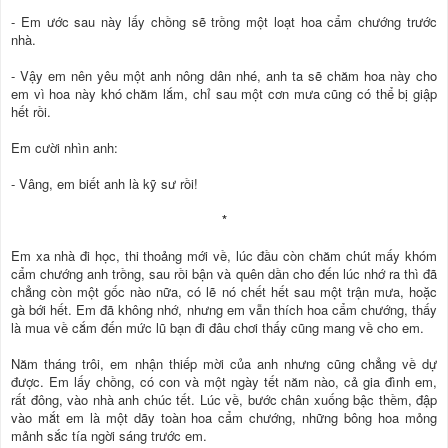
- Em ước sau này lấy chồng sẽ trồng một loạt hoa cẩm chướng trước
nhà.
- Vậy em nên yêu một anh nông dân nhé, anh ta sẽ chăm hoa này cho
em vì hoa này khó chăm lắm, chỉ sau một cơn mưa cũng có thể bị giập
hết rồi.
Em cười nhìn anh:
- Vâng, em biết anh là kỹ sư rồi!
*
Em xa nhà đi học, thi thoảng mới về, lúc đầu còn chăm chút mấy khóm
cẩm chướng anh trồng, sau rồi bận và quên dần cho đến lúc nhớ ra thì đã
chẳng còn một gốc nào nữa, có lẽ nó chết hết sau một trận mưa, hoặc
gà bới hết. Em đã không nhớ, nhưng em vẫn thích hoa cẩm chướng, thấy
là mua về cắm đến mức lũ bạn đi đâu chơi thấy cũng mang về cho em.
Năm tháng trôi, em nhận thiếp mời của anh nhưng cũng chẳng về dự
được. Em lấy chồng, có con và một ngày tết năm nào, cả gia đình em,
rất đông, vào nhà anh chúc tết. Lúc về, bước chân xuống bậc thềm, đập
vào mắt em là một dãy toàn hoa cẩm chướng, những bông hoa mỏng
mảnh sắc tía ngời sáng trước em.