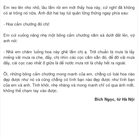
Em reo lên nho nhỏ, lâu lắm rồi em mới thấy hoa này, cứ nghĩ đã không
có ai trồng nó nữa. Anh đút hai tay túi quần lững thững ngay phía sau:
- Hoa cẩm chướng đó chị!
Em cúi xuống nâng nhẹ một bông cẩm chướng nằm sà dưới đất lên, vợ
anh nói:
- Nhà em chăm luống hoa này ghê lắm chị ạ. Trời chuẩn bị mưa là lấy
miếng vải mưa ra che, đấy, chị nhìn các cọc cắm sẵn đó, để đỡ vải mưa
đấy, cái cọc cao nhất ở giữa là để nước mưa rơi là chảy hết ra ngoài.
Ôi, những bông cẩm chướng mong manh của em, chẳng có loài hoa nào
đẹp được như nó và cũng chẳng có tình bạn nào đẹp được như tình bạn
của em và anh. Tinh khôi, nhẹ nhàng và mong manh chỉ có qua ánh mắt,
không thể chạm tay vào được.
Bích Ngọc, từ Hà Nội