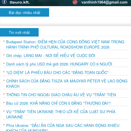
Bài đọc nhiều nhất
Tin mới nhất
Budapest Station: ĐIỂM HẸN CỦA CỘNG ĐỒNG VIỆT NAM TRONG
HÀNH TRÌNH PHỞ CULTURAL ROADSHOW EUROPE 2026
Ghi chép: LÀNG MAI - NƠI ĐỂ HIỂU VỀ CUỘC ĐỜI
Danh sách tỷ phú USD thế giới 2026: HUNGARY CÓ 6 NGƯỜI
"LỘ DIỆN" LÁ PHIẾU BẦU CHO CÁC "ĐẢNG TOÀN QUỐC"
CHÍNH SÁCH CỦA ĐẢNG TISZA VÀ MAGYAR PÉTER VỀ LAO ĐỘNG
KHÁCH
THÔNG TIN CHO NGOẠI GIAO CHÂU ÂU VỀ VỤ "TRẤN" TIỀN
Bầu cử 2026: KHẢ NĂNG CHỈ CÒN 5 ĐẢNG "THƯỢNG ĐÀI"!
VỤ "TRẤN" TIỀN UKRAINE THEO LỜI KỂ CỦA LUẬT SƯ PHÍA
UKRAINE
Phía Ukraine: "DẤU ẤN CỦA NGA SAU CÁC HÀNH ĐỘNG KHIÊU
KHÍCH CỦA HUNGARY"