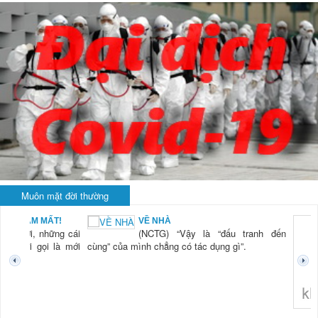
Muôn mặt đời thường
BẠN NAM MẤT!
VỀ NHÀ
TG) “Xời, những cái
(NCTG) “Vậy là “đấu tranh đến
tươi mới gọi là mới
cùng” của mình chẳng có tác dụng gì”.