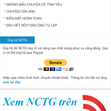
NHỮNG MẨU CHUYỆN VỀ TÌNH YÊU
CHUYỆN CỦA ANH
BIẾN MẤT HOÀN TOÀN
ÐÂU HẾT RỒI? ÐÀN ÔNG TỰ LẬP
Ủng hộ NCTG
Ủng hộ để NCTG duy trì và nâng cao chất lượng phục vụ cộng đồng.
Quý
vị có thể ủng hộ qua Paypal
Hoặc qua nhiều hình thức chuyển khoản.khác. Thông tin chi tiết vui lòng
xem tại đây
.