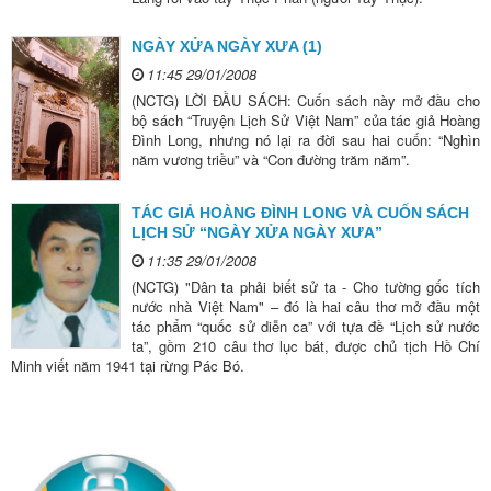
NGÀY XỬA NGÀY XƯA (1)
11:45 29/01/2008
(NCTG) LỜI ĐẦU SÁCH: Cuốn sách này mở đầu cho
bộ sách “Truyện Lịch Sử Việt Nam” của tác giả Hoàng
Đình Long, nhưng nó lại ra đời sau hai cuốn: “Nghìn
năm vương triều” và “Con đường trăm năm”.
TÁC GIẢ HOÀNG ĐÌNH LONG VÀ CUỐN SÁCH
LỊCH SỬ “NGÀY XỬA NGÀY XƯA”
11:35 29/01/2008
(NCTG) "Dân ta phải biết sử ta - Cho tường gốc tích
nước nhà Việt Nam" – đó là hai câu thơ mở đầu một
tác phẩm “quốc sử diễn ca” với tựa đề “Lịch sử nước
ta”, gồm 210 câu thơ lục bát, được chủ tịch Hồ Chí
Minh viết năm 1941 tại rừng Pác Bó.