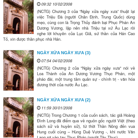
09:32 10/02/2008
(NCTG) Chương 3 của “Ngày xửa ngày xưa” thuật lại
việc Triệu Đà (người Chân Định, Trung Quốc) dùng
mẹo, cùng con là Trọng Thủy đánh bại Phục Phán An
Dương Vương, lập nên nhà Triệu tại xứ Âu Lạc rồi
nghe lời khuyên của Lục Giả, sứ thần của Hán Cao
Tổ, xin được thần phục nhà Hán.
NGÀY XỬA NGÀY XƯA (3)
07:54 04/02/2008
(NCTG) Chương 2 của "Ngày xửa ngày xưa" nói về
Loa Thành của An Dương Vương Thục Phán, một
pháo đài, một trung tâm quân sự - chính trị - văn hóa
đương thời của nước Âu Lạc.
NGÀY XỬA NGÀY XƯA (2)
11:59 30/01/2008
(NCTG) Trong Chương 1 của cuốn sách, tác giả Hoàng
Đình Long đã điểm qua về nguồn gốc người Việt (theo
sách sử và huyền sử), từ thời Thần Nông đến vua
Hung cuối cùng – Hùng Duệ Vương -, khi nước Văn
Lang rơi vào tay Thục Phán (người Tây Thục).