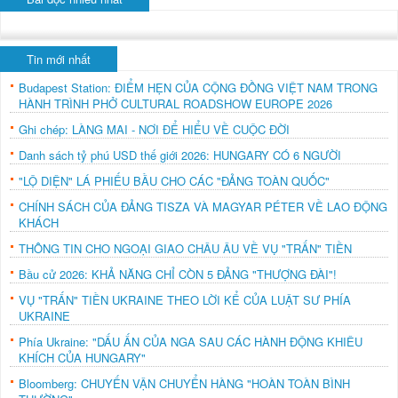
Tin mới nhất
Budapest Station: ĐIỂM HẸN CỦA CỘNG ĐỒNG VIỆT NAM TRONG
HÀNH TRÌNH PHỞ CULTURAL ROADSHOW EUROPE 2026
Ghi chép: LÀNG MAI - NƠI ĐỂ HIỂU VỀ CUỘC ĐỜI
Danh sách tỷ phú USD thế giới 2026: HUNGARY CÓ 6 NGƯỜI
"LỘ DIỆN" LÁ PHIẾU BẦU CHO CÁC "ĐẢNG TOÀN QUỐC"
CHÍNH SÁCH CỦA ĐẢNG TISZA VÀ MAGYAR PÉTER VỀ LAO ĐỘNG
KHÁCH
THÔNG TIN CHO NGOẠI GIAO CHÂU ÂU VỀ VỤ "TRẤN" TIỀN
Bầu cử 2026: KHẢ NĂNG CHỈ CÒN 5 ĐẢNG "THƯỢNG ĐÀI"!
VỤ "TRẤN" TIỀN UKRAINE THEO LỜI KỂ CỦA LUẬT SƯ PHÍA
UKRAINE
Phía Ukraine: "DẤU ẤN CỦA NGA SAU CÁC HÀNH ĐỘNG KHIÊU
KHÍCH CỦA HUNGARY"
Bloomberg: CHUYẾN VẬN CHUYỂN HÀNG "HOÀN TOÀN BÌNH