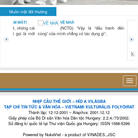
Muôn mặt đời thường
BẠN NAM MẤT!
VỀ NHÀ
TG) “Xời, những cái
(NCTG) “Vậy là “đấu tranh đến
tươi mới gọi là mới
cùng” của mình chẳng có tác dụng gì”.
không 
NHỊP CẦU THẾ GIỚI – HÍD A VILÁGBA
TẠP CHÍ TIN TỨC & VĂN HÓA – VIETNAMI KULTURÁLIS FOLYÓIRAT
Thành lập: 12-12-2001 – Alapítva: 2001.12.12
Giấy phép của Bộ Di sản Văn hóa Dân tộc Hungary: 2.2.4./73/2002.
Số đăng kí quốc tế tại Thư viện Quốc gia Hungary: ISSN 1588-5399
Powered by
NukeViet
- a product of
VINADES.,JSC