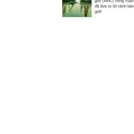
giới (WHC) trong cuộc
đã đưa ra lời cảnh bá
giới!