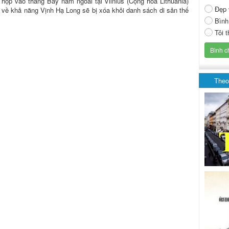
 họp vào tháng Bảy năm ngoái tại Vilnius (Cộng hòa Lithuania)
Đẹp 
o về khả năng Vịnh Hạ Long sẽ bị xóa khỏi danh sách di sản thế
Bình
Tôi 
Theo