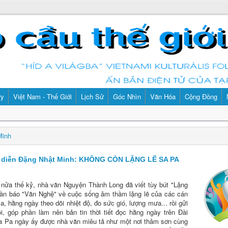
ry
Việt Nam - Thế Giới
Lịch Sử
Góc Nhìn
Văn Hóa
Cộng Đồng
Minh
 diễn Đặng Nhật Minh: KHÔNG CÒN LẶNG LẼ SA PA
nửa thế kỷ, nhà văn Nguyện Thành Long đã viết tùy bút "Lặng
tuần báo "Văn Nghệ" về cuộc sống âm thầm lặng lẽ của các cán
, hằng ngày theo dõi nhiệt độ, đo sức gió, lượng mưa... rồi gửi
i, góp phần làm nên bản tin thời tiết đọc hằng ngày trên Đài
Sa Pa ngày ấy được nhà văn miêu tả như một nơi thâm sơn cùng