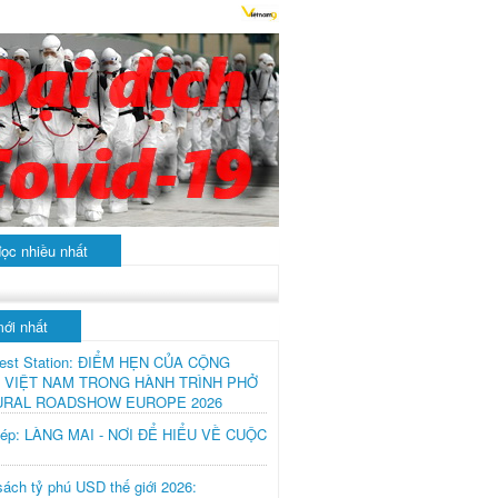
đọc nhiều nhất
mới nhất
est Station: ĐIỂM HẸN CỦA CỘNG
 VIỆT NAM TRONG HÀNH TRÌNH PHỞ
URAL ROADSHOW EUROPE 2026
hép: LÀNG MAI - NƠI ĐỂ HIỂU VỀ CUỘC
ách tỷ phú USD thế giới 2026: