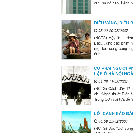
cụt, hạ độ cao. Lệnh 
DIỀU VÀNG, DIỀU 
05:32 20/05/2007
(NCTG) Vậy là... “đế
Bạc… cho các phim nă
một làn sóng công luậ
ảnh.
CÓ PHẢI NGƯỜI M
LẬP Ở HÀ NỘI NGÀ
01:26 11/03/2007
(NCTG) Cách đây 17 n
chí “Nghệ thuật Điện ả
Trung Sơn với tựa đề “
LỜI CẢNH BÁO ĐÁ
00:59 25/02/2007
(NCTG) Báo “Đời sống 