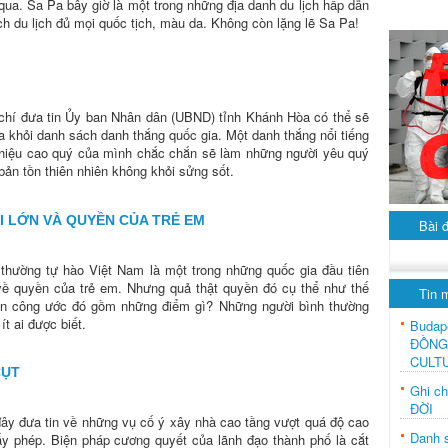
ua. Sa Pa bây giờ là một trong những địa danh du lịch hấp dẫn
h du lịch đủ mọi quốc tịch, màu da. Không còn lặng lẽ Sa Pa!
chí đưa tin Ủy ban Nhân dân (UBND) tỉnh Khánh Hòa có thể sẽ
ra khỏi danh sách danh thắng quốc gia. Một danh thắng nổi tiếng
h hiệu cao quý của mình chắc chắn sẽ làm những người yêu quý
bản tồn thiên nhiên không khỏi sửng sốt.
 LỚN VÀ QUYỀN CỦA TRẺ EM
Bài 
thường tự hào Việt Nam là một trong những quốc gia đầu tiên
ề quyền của trẻ em. Nhưng quả thật quyền đó cụ thể như thế
Tin 
ản công ước đó gồm những điểm gì? Những người bình thường
ít ai được biết.
Budap
ĐỒNG
CULT
CỤT
Ghi c
ĐỜI
ây đưa tin về những vụ cố ý xây nhà cao tầng vượt quá độ cao
Danh s
ấy phép. Biện pháp cương quyết của lãnh đạo thành phố là cắt