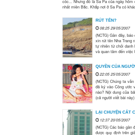
cốc... Nhưng đó là Sa Pa của ngày hôm q
nhất miền Bắc. Khắp nơi ở Sa Pa có khác
RÚT TÊN?
08:25 29/05/2007
(NCTG) Gần đây, báo 
xin rút tên Nha Trang 
tự nhiên từ chối dan
và quan tâm đến việc 
QUYỀN CỦA NGƯỜI
22:05 25/05/2007
(NCTG) Chúng ta vẫn 
đã ký vào Công ước v
nào? Nội dung của b
(cả người viết bài này) 
LẠI CHUYỆN CẮT 
12:37 20/05/2007
(NCTG) Các báo gần đ
được quy định trên gi