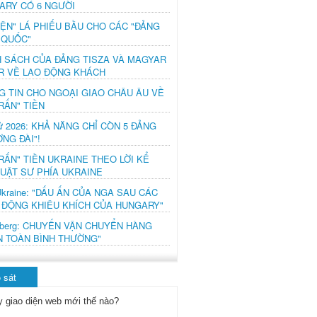
ARY CÓ 6 NGƯỜI
IỆN" LÁ PHIẾU BẦU CHO CÁC "ĐẢNG
 QUỐC"
H SÁCH CỦA ĐẢNG TISZA VÀ MAGYAR
R VỀ LAO ĐỘNG KHÁCH
G TIN CHO NGOẠI GIAO CHÂU ÂU VỀ
RẤN" TIỀN
ử 2026: KHẢ NĂNG CHỈ CÒN 5 ĐẢNG
NG ĐÀI"!
RẤN" TIỀN UKRAINE THEO LỜI KỂ
LUẬT SƯ PHÍA UKRAINE
Ukraine: "DẤU ẤN CỦA NGA SAU CÁC
 ĐỘNG KHIÊU KHÍCH CỦA HUNGARY"
mberg: CHUYẾN VẬN CHUYỂN HÀNG
N TOÀN BÌNH THƯỜNG"
 sát
y giao diện web mới thế nào?