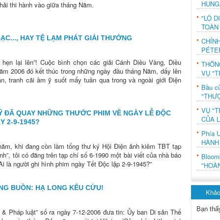
HUNG
phải thi hành vào giữa tháng Năm.
"LỘ D
TOÀN
BẠC..., HAY TỆ LẠM PHÁT GIẢI THƯỞNG
CHÍN
PÉTE
n hẹn lại lên”! Cuộc bình chọn các giải Cánh Diều Vàng, Diều
THÔN
m 2006 đó kết thúc trong những ngày đầu tháng Năm, dấy lên
VỤ "T
n, tranh cãi ầm ỹ suốt mấy tuần qua trong và ngoài giới Điện
Bầu c
"THƯỢ
VỤ "T
Ỹ ĐÃ QUAY NHỮNG THƯỚC PHIM VỀ NGÀY LỄ ĐỘC
CỦA 
Y 2-9-1945?
Phía 
HÀNH
ăm, khi đang còn làm tổng thư ký Hội Điện ảnh kiêm TBT tạp
nh”, tôi có đăng trên tạp chí số 6-1990 một bài viết của nhà báo
Bloo
Ai là người ghi hình phim ngày Tết Độc lập 2-9-1945?”
"HOÀ
NG BUỒN: HẠ LONG KÊU CỨU!
Khảo
Bạn thấ
& Pháp luật” số ra ngày 7-12-2006 đưa tin: Ủy ban Di sản Thế