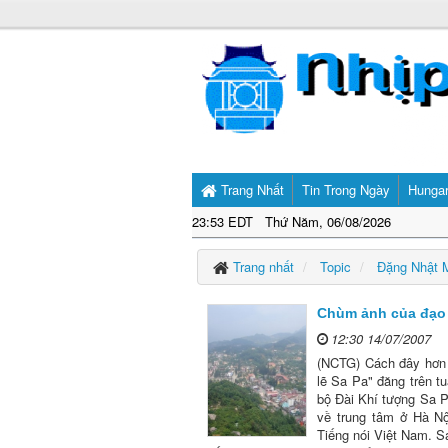
Trang Nhất
Tin Trong Ngày
Hunga
23:53 EDT Thứ Năm, 06/08/2026
Trang nhất
Topic
Đặng Nhật 
Chùm ảnh của đạo
12:30 14/07/2007
(NCTG) Cách đây hơn 
lẽ Sa Pa" đăng trên 
bộ Đài Khí tượng Sa Pa
về trung tâm ở Hà Nộ
Tiếng nói Việt Nam. 