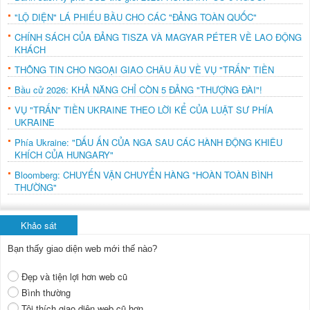
"LỘ DIỆN" LÁ PHIẾU BẦU CHO CÁC "ĐẢNG TOÀN QUỐC"
CHÍNH SÁCH CỦA ĐẢNG TISZA VÀ MAGYAR PÉTER VỀ LAO ĐỘNG
KHÁCH
THÔNG TIN CHO NGOẠI GIAO CHÂU ÂU VỀ VỤ "TRẤN" TIỀN
Bầu cử 2026: KHẢ NĂNG CHỈ CÒN 5 ĐẢNG "THƯỢNG ĐÀI"!
VỤ "TRẤN" TIỀN UKRAINE THEO LỜI KỂ CỦA LUẬT SƯ PHÍA
UKRAINE
Phía Ukraine: "DẤU ẤN CỦA NGA SAU CÁC HÀNH ĐỘNG KHIÊU
KHÍCH CỦA HUNGARY"
Bloomberg: CHUYẾN VẬN CHUYỂN HÀNG "HOÀN TOÀN BÌNH
THƯỜNG"
Khảo sát
Bạn thấy giao diện web mới thế nào?
Đẹp và tiện lợi hơn web cũ
Bình thường
Tôi thích giao diện web cũ hơn