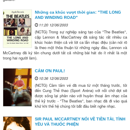
Những ca khúc vượt thời gian: "THE LONG
AND WINDING ROAD"
11:20 12/06/2003
(NCTG) Trong sự nghiệp sáng tạo của "The Beatles",
cặp Lennon & MacCartney đã sáng tác rất nhiều ca
khúc hoàn thiện cả về lời ca lẫn nhạc điệu (cần nói rõ
là theo một thỏa thuận từ những ngày đầu, Lennon và
McCartney đã ký tên chung dưới tất cả những bài hát do ít nhất là một
trong hai người làm).
CÁM ƠN PAUL!
10:36 12/06/2003
(NCTG) Cầm tấm vé đã mua từ một tháng trước, tôi
đến Cung Thể thao (Sport Aréna) với nỗi chờ đợi sẽ
được sống lại phần nào với huyền thoại âm nhạc của
thế kỷ trước - "The Beatles", ban nhạc đã đi vào quá
khứ khi thế hệ chúng tôi bắt đầu biết nghe nhạc.
SIR PAUL MCCARTNEY NÓI VỀ TIỀN TÀI, TÌNH
YÊU VÀ THUỐC PHIỆN