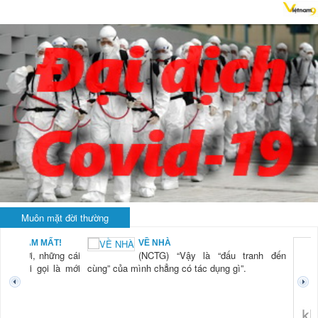
Muôn mặt đời thường
BẠN NAM MẤT!
VỀ NHÀ
TG) “Xời, những cái
(NCTG) “Vậy là “đấu tranh đến
tươi mới gọi là mới
cùng” của mình chẳng có tác dụng gì”.