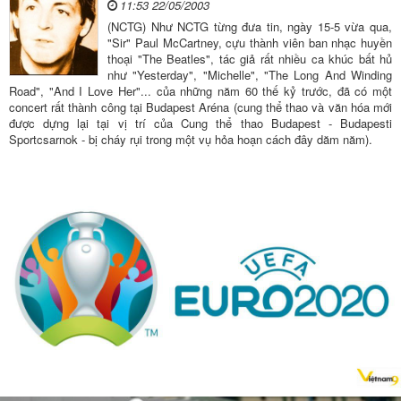
11:53 22/05/2003
(NCTG) Như NCTG từng đưa tin, ngày 15-5 vừa qua,
"Sir" Paul McCartney, cựu thành viên ban nhạc huyền
thoại "The Beatles", tác giả rất nhiều ca khúc bất hủ
như "Yesterday", "Michelle", "The Long And Winding
Road", "And I Love Her"... của những năm 60 thế kỷ trước, đã có một
concert rất thành công tại Budapest Aréna (cung thể thao và văn hóa mới
được dựng lại tại vị trí của Cung thể thao Budapest - Budapesti
Sportcsarnok - bị cháy rụi trong một vụ hỏa hoạn cách đây dăm năm).