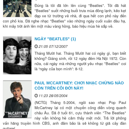
Đúng là tôi đã lớn lên cùng "Beatles". Tôi đã hát
"Beatles" suốt những buổi trưa mùa đông lạnh, kẽo kẹt
đạp xe từ trường về nhà, đi qua hết con phố này đến
con phố kia. Đã nghe nhạc "Beatles" vào những ngày cuối xuân đầu hạ,
khi mây trời ánh lên một màu vàng hồng, báo hiệu mùa hè sắp về.
NGÀY "BEATLES" (1)
21:05 07/12/2007
Tháng Mười hai. Tháng Mười hai có ngày gì, bạn biết
không? Giáng sinh, rồi 12 ngày đêm Hà Nội 1972. Còn
nữa, cái ngày mà những người yêu nhạc "Beatles" coi
là “ngày của bọn mình”: 8-12.
PAUL MCCARTNEY: CHƠI NHẠC CHỪNG NÀO
CÒN TRÊN CÕI ĐỜI NÀY!
11:23 28/05/2004
(NCTG) Tháng 5-2004, ngôi sao nhạc Pop Paul
McCartney lại có một chuyến công diễn vòng quanh
châu Âu. Đã ở tuổi 61, cựu thành viên "The Beatles"
này vẫn không hề cảm thấy mệt mỏi. Trả lời phỏng
vấn hãng truyền hình CBS, anh đảm bảo là sẽ không từ giã cây đàn
guitare!