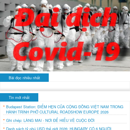
Bài đọc nhiều nhất
Tin mới nhất
Budapest Station: ĐIỂM HẸN CỦA CỘNG ĐỒNG VIỆT NAM TRONG
HÀNH TRÌNH PHỞ CULTURAL ROADSHOW EUROPE 2026
Ghi chép: LÀNG MAI - NƠI ĐỂ HIỂU VỀ CUỘC ĐỜI
Danh sách tỷ phú USD thế giới 2026: HUNGARY CÓ 6 NGƯỜI