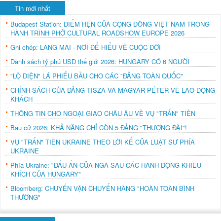
Tin mới nhất
Budapest Station: ĐIỂM HẸN CỦA CỘNG ĐỒNG VIỆT NAM TRONG
HÀNH TRÌNH PHỞ CULTURAL ROADSHOW EUROPE 2026
Ghi chép: LÀNG MAI - NƠI ĐỂ HIỂU VỀ CUỘC ĐỜI
Danh sách tỷ phú USD thế giới 2026: HUNGARY CÓ 6 NGƯỜI
"LỘ DIỆN" LÁ PHIẾU BẦU CHO CÁC "ĐẢNG TOÀN QUỐC"
CHÍNH SÁCH CỦA ĐẢNG TISZA VÀ MAGYAR PÉTER VỀ LAO ĐỘNG
KHÁCH
THÔNG TIN CHO NGOẠI GIAO CHÂU ÂU VỀ VỤ "TRẤN" TIỀN
Bầu cử 2026: KHẢ NĂNG CHỈ CÒN 5 ĐẢNG "THƯỢNG ĐÀI"!
VỤ "TRẤN" TIỀN UKRAINE THEO LỜI KỂ CỦA LUẬT SƯ PHÍA
UKRAINE
Phía Ukraine: "DẤU ẤN CỦA NGA SAU CÁC HÀNH ĐỘNG KHIÊU
KHÍCH CỦA HUNGARY"
Bloomberg: CHUYẾN VẬN CHUYỂN HÀNG "HOÀN TOÀN BÌNH
THƯỜNG"