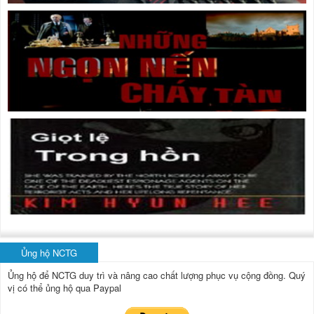
Ủng hộ NCTG
Ủng hộ để NCTG duy trì và nâng cao chất lượng phục vụ cộng đồng.
Quý
vị có thể ủng hộ qua Paypal