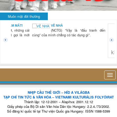
Muôn mặt đời thường
BẠN NAM MẤT!
VỀ NHÀ
TG) “Xời, những cái
(NCTG) “Vậy là “đấu tranh đến
tươi mới gọi là mới
cùng” của mình chẳng có tác dụng gì”.
không 
NHỊP CẦU THẾ GIỚI – HÍD A VILÁGBA
TẠP CHÍ TIN TỨC & VĂN HÓA – VIETNAMI KULTURÁLIS FOLYÓIRAT
Thành lập: 12-12-2001 – Alapítva: 2001.12.12
Giấy phép của Bộ Di sản Văn hóa Dân tộc Hungary: 2.2.4./73/2002.
Số đăng kí quốc tế tại Thư viện Quốc gia Hungary: ISSN 1588-5399