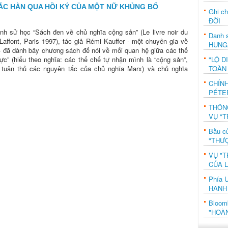
ẮC HÀN QUA HỒI KÝ CỦA MỘT NỮ KHỦNG BỐ
Ghi c
ĐỜI
nh sử học “Sách đen về chủ nghĩa cộng sản” (Le livre noir du
Danh s
ffont, Paris 1997), tác giả Rémi Kauffer - một chuyên gia về
HUNG
- đã dành bảy chương sách để nói về mối quan hệ giữa các thể
ực” (hiểu theo nghĩa: các thể chế tự nhận mình là “cộng sản”,
"LỘ D
i tuân thủ các nguyên tắc của chủ nghĩa Marx) và chủ nghĩa
TOÀN
CHÍN
PÉTE
THÔN
VỤ "T
Bầu c
"THƯỢ
VỤ "T
CỦA 
Phía 
HÀNH
Bloo
"HOÀ