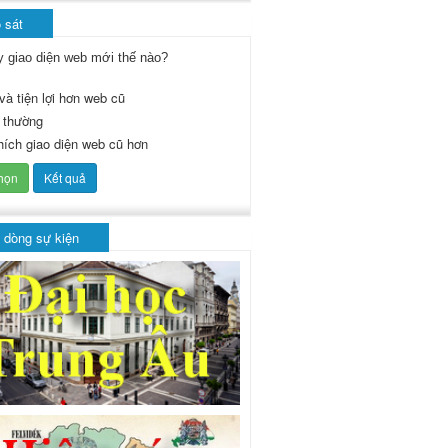
 sát
y giao diện web mới thế nào?
và tiện lợi hơn web cũ
 thường
thích giao diện web cũ hơn
 dòng sự kiện