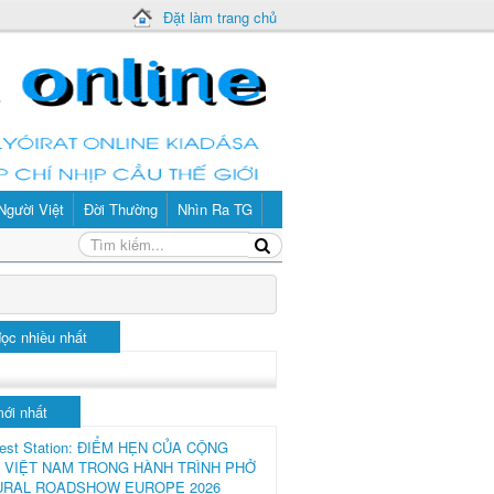
Đặt làm trang chủ
Người Việt
Đời Thường
Nhìn Ra TG
đọc nhiều nhất
mới nhất
est Station: ĐIỂM HẸN CỦA CỘNG
 VIỆT NAM TRONG HÀNH TRÌNH PHỞ
URAL ROADSHOW EUROPE 2026