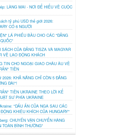
hép: LÀNG MAI - NƠI ĐỂ HIỂU VỀ CUỘC
ách tỷ phú USD thế giới 2026:
ARY CÓ 6 NGƯỜI
IỆN" LÁ PHIẾU BẦU CHO CÁC "ĐẢNG
 QUỐC"
H SÁCH CỦA ĐẢNG TISZA VÀ MAGYAR
R VỀ LAO ĐỘNG KHÁCH
G TIN CHO NGOẠI GIAO CHÂU ÂU VỀ
RẤN" TIỀN
ử 2026: KHẢ NĂNG CHỈ CÒN 5 ĐẢNG
NG ĐÀI"!
RẤN" TIỀN UKRAINE THEO LỜI KỂ
LUẬT SƯ PHÍA UKRAINE
Ukraine: "DẤU ẤN CỦA NGA SAU CÁC
 ĐỘNG KHIÊU KHÍCH CỦA HUNGARY"
mberg: CHUYẾN VẬN CHUYỂN HÀNG
N TOÀN BÌNH THƯỜNG"