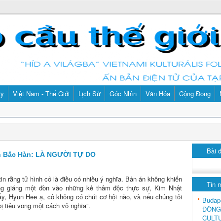
ry
Việt Nam - Thế Giới
Lịch Sử
Góc Nhìn
Văn Hóa
Cộng Đồng
Bài 
ên Bắc Hàn: LÀ NGƯỜI TỰ DO
in rằng tử hình cô là điều có nhiều ý nghĩa. Bản án không khiến
Tin 
ng giáng một đòn vào những kẻ thâm độc thực sự, Kim Nhật
y, Hyun Hee ạ, cô không có chút cơ hội nào, và nếu chúng tôi
Budap
bị tiêu vong một cách vô nghĩa”.
ĐỒNG
CULT