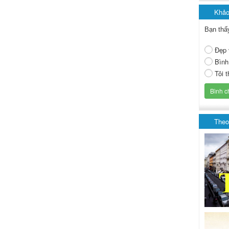
Khảo
Bạn thấ
Đẹp 
Bình
Tôi 
Theo