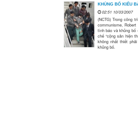
KHỦNG BỐ KIỂU B
02:51 10/03/2007
(NCTG) Trong công trì
communisme, Robert La
tình báo và khủng bố 
chế “cộng sản hiện th
không nhất thiết phả
khủng bố.