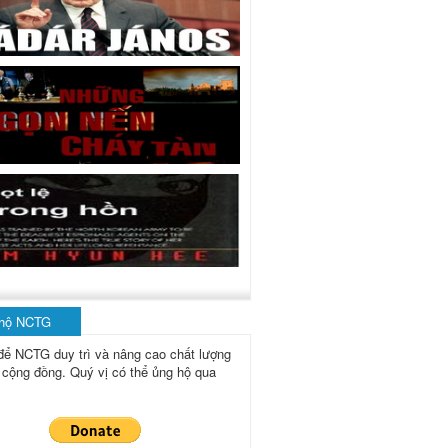
 hộ NCTG
để NCTG duy trì và nâng cao chất lượng
 cộng đồng.
Quý vị có thể ủng hộ qua