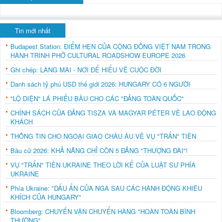
Tin mới nhất
Budapest Station: ĐIỂM HẸN CỦA CỘNG ĐỒNG VIỆT NAM TRONG
HÀNH TRÌNH PHỞ CULTURAL ROADSHOW EUROPE 2026
Ghi chép: LÀNG MAI - NƠI ĐỂ HIỂU VỀ CUỘC ĐỜI
Danh sách tỷ phú USD thế giới 2026: HUNGARY CÓ 6 NGƯỜI
"LỘ DIỆN" LÁ PHIẾU BẦU CHO CÁC "ĐẢNG TOÀN QUỐC"
CHÍNH SÁCH CỦA ĐẢNG TISZA VÀ MAGYAR PÉTER VỀ LAO ĐỘNG
KHÁCH
THÔNG TIN CHO NGOẠI GIAO CHÂU ÂU VỀ VỤ "TRẤN" TIỀN
Bầu cử 2026: KHẢ NĂNG CHỈ CÒN 5 ĐẢNG "THƯỢNG ĐÀI"!
VỤ "TRẤN" TIỀN UKRAINE THEO LỜI KỂ CỦA LUẬT SƯ PHÍA
UKRAINE
Phía Ukraine: "DẤU ẤN CỦA NGA SAU CÁC HÀNH ĐỘNG KHIÊU
KHÍCH CỦA HUNGARY"
Bloomberg: CHUYẾN VẬN CHUYỂN HÀNG "HOÀN TOÀN BÌNH
THƯỜNG"