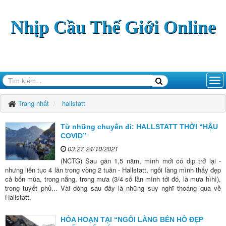
Nhịp Cầu Thế Giới Online
Trang nhất
hallstatt
Từ những chuyến đi: HALLSTATT THỜI “HẬU
COVID”
03:27 24/10/2021
(NCTG) Sau gần 1,5 năm, mình mới có dịp trở lại -
nhưng liên tục 4 lần trong vòng 2 tuần - Hallstatt, ngôi làng mình thấy đẹp
cả bốn mùa, trong nắng, trong mưa (3/4 số lần mình tới đó, là mưa hìhì),
trong tuyết phủ... Vài dòng sau đây là những suy nghĩ thoáng qua về
Hallstatt.
HỎA HOẠN TẠI “NGÔI LÀNG BÊN HỒ ĐẸP