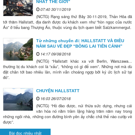
NHẤT THẾ GIỚI”
07:40 30/11/2019
(NCTG) Rạng sáng thứ Bảy 30-11-2019, Thần Hỏa đã
tới thăm Hallstatt, địa danh được du khách xem như “hòn ngọc của nước
Áo” ở tiểu bang Thượng Áo, thuộc vùng du lịch quen biết Salzkammergut.
Từ những chuyến đi: HALLSTATT VÀ ĐIỀU
NẰM SAU VẺ ĐẸP “BỒNG LAI TIÊN CẢNH”
14:17 09/08/2018
(NCTG) “Hallstatt khác xa với Berlin, Warszawa...
thường bị du khách coi là “xấu”, “không có gì để xem”. Những nơi mà dù
đặt chân tới bao nhiêu lần, mình vẫn choáng ngợp bởi ký ức lịch sử tại
đó”.
CHUYỆN HALLSTATT
16:03 26/07/2018
(NCTG) “Hồ đào được, núi thừa sức dựng, nhưng cái
văn hóa nó nằm trầm lặng hàng trăm năm nay trong
những ngôi nhà, những con đường bình yên ấy chắc chả thể nào cướp về
được”.
Bài đọc nhiều nhất