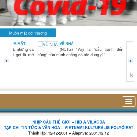
Muôn mặt đời thường
BẠN NAM MẤT!
VỀ NHÀ
TG) “Xời, những cái
(NCTG) “Vậy là “đấu tranh đến
tươi mới gọi là mới
cùng” của mình chẳng có tác dụng gì”.
không 
NHỊP CẦU THẾ GIỚI – HÍD A VILÁGBA
TẠP CHÍ TIN TỨC & VĂN HÓA – VIETNAMI KULTURÁLIS FOLYÓIRAT
Thành lập: 12-12-2001 – Alapítva: 2001.12.12