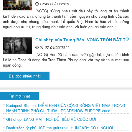
12:43 23/03/2015
(NCTG) “Cùng nhau cúi đầu bày tỏ lòng tri ân thành
kính đến các anh, chúng ta thành tâm cầu nguyện cho vong linh của các
anh được nhẹ nhàng siêu thoát. Tổ quốc Việt Nam tự hào vì có những
người con ưu tú, trung dũng như các anh, và luôn ghi ơn các anh!”.
Ghi chép của Trung Bảo: VÒNG TRÒN BẤT TỬ
01:27 04/09/2011
(NCTG) Hơn 23 năm sau, vừa gặp lại, cựu chiến binh
Lê Minh Thoa rủ đồng đội Trần Thiện Phụng chơi vật tay và thua mất 300
ngàn đồng.
Bài đọc nhiều nhất
Tin mới nhất
Budapest Station: ĐIỂM HẸN CỦA CỘNG ĐỒNG VIỆT NAM TRONG
HÀNH TRÌNH PHỞ CULTURAL ROADSHOW EUROPE 2026
Ghi chép: LÀNG MAI - NƠI ĐỂ HIỂU VỀ CUỘC ĐỜI
Danh sách tỷ phú USD thế giới 2026: HUNGARY CÓ 6 NGƯỜI