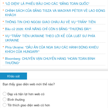
"LỘ DIỆN" LÁ PHIẾU BẦU CHO CÁC "ĐẢNG TOÀN QUỐC"
CHÍNH SÁCH CỦA ĐẢNG TISZA VÀ MAGYAR PÉTER VỀ LAO ĐỘNG
KHÁCH
THÔNG TIN CHO NGOẠI GIAO CHÂU ÂU VỀ VỤ "TRẤN" TIỀN
Bầu cử 2026: KHẢ NĂNG CHỈ CÒN 5 ĐẢNG "THƯỢNG ĐÀI"!
VỤ "TRẤN" TIỀN UKRAINE THEO LỜI KỂ CỦA LUẬT SƯ PHÍA
UKRAINE
Phía Ukraine: "DẤU ẤN CỦA NGA SAU CÁC HÀNH ĐỘNG KHIÊU
KHÍCH CỦA HUNGARY"
Bloomberg: CHUYẾN VẬN CHUYỂN HÀNG "HOÀN TOÀN BÌNH
THƯỜNG"
Khảo sát
Bạn thấy giao diện web mới thế nào?
Đẹp và tiện lợi hơn web cũ
Bình thường
Tôi thích giao diện web cũ hơn