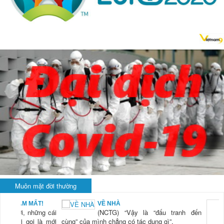
Muôn mặt đời thường
BẠN NAM MẤT!
VỀ NHÀ
TG) “Xời, những cái
(NCTG) “Vậy là “đấu tranh đến
tươi mới gọi là mới
cùng” của mình chẳng có tác dụng gì”.