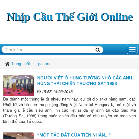
Nhịp Cầu Thế Giới Online
Trang nhất
gac ma
NGƯỜI VIỆT Ở HUNG TƯỞNG NHỚ CÁC ANH
HÙNG “HẢI CHIẾN TRƯỜNG SA” 1988
15:55 14/03/2018
Đã thành một thông lệ từ nhiều năm nay, cứ tới dịp 14-3 hàng năm, các
Phật tử và bà con trong cộng đồng Việt Nam tại Hungary tại có mặt và
tham gia lễ cầu siêu anh linh các liệt sĩ đã hy sinh tại đảo Gạc Ma
(Trường Sa, 1988) trong cuộc chiến đấu bảo vệ chủ quyền và toàn vẹn
lãnh thổ của Tổ quốc.
“MỘT TẤC ĐẤT CỦA TIỀN NHÂN...”