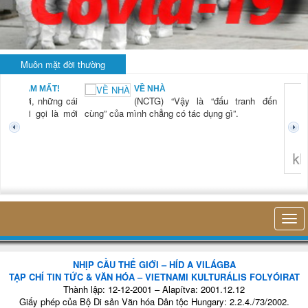
Muôn mặt đời thường
BẠN NAM MẤT!
VỀ NHÀ
TG) “Xời, những cái
(NCTG) “Vậy là “đấu tranh đến
tươi mới gọi là mới
cùng” của mình chẳng có tác dụng gì”.
không 
NHỊP CẦU THẾ GIỚI – HÍD A VILÁGBA
TẠP CHÍ TIN TỨC & VĂN HÓA – VIETNAMI KULTURÁLIS FOLYÓIRAT
Thành lập: 12-12-2001 – Alapítva: 2001.12.12
Giấy phép của Bộ Di sản Văn hóa Dân tộc Hungary: 2.2.4./73/2002.