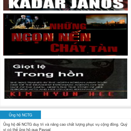
Ủng hộ NCTG
Ủng hộ để NCTG duy trì và nâng cao chất lượng phục vụ cộng đồng.
Quý
vị có thể ủng hộ qua Paypal