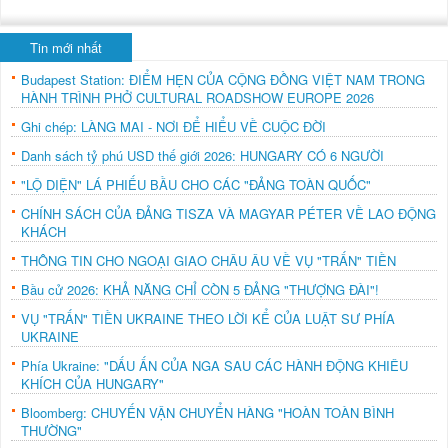
Tin mới nhất
Budapest Station: ĐIỂM HẸN CỦA CỘNG ĐỒNG VIỆT NAM TRONG
HÀNH TRÌNH PHỞ CULTURAL ROADSHOW EUROPE 2026
Ghi chép: LÀNG MAI - NƠI ĐỂ HIỂU VỀ CUỘC ĐỜI
Danh sách tỷ phú USD thế giới 2026: HUNGARY CÓ 6 NGƯỜI
"LỘ DIỆN" LÁ PHIẾU BẦU CHO CÁC "ĐẢNG TOÀN QUỐC"
CHÍNH SÁCH CỦA ĐẢNG TISZA VÀ MAGYAR PÉTER VỀ LAO ĐỘNG
KHÁCH
THÔNG TIN CHO NGOẠI GIAO CHÂU ÂU VỀ VỤ "TRẤN" TIỀN
Bầu cử 2026: KHẢ NĂNG CHỈ CÒN 5 ĐẢNG "THƯỢNG ĐÀI"!
VỤ "TRẤN" TIỀN UKRAINE THEO LỜI KỂ CỦA LUẬT SƯ PHÍA
UKRAINE
Phía Ukraine: "DẤU ẤN CỦA NGA SAU CÁC HÀNH ĐỘNG KHIÊU
KHÍCH CỦA HUNGARY"
Bloomberg: CHUYẾN VẬN CHUYỂN HÀNG "HOÀN TOÀN BÌNH
THƯỜNG"