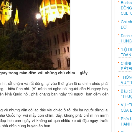
Budap
ĐỒNG
CULT
Ghi c
ĐỜI
Danh s
HUNG
"LỘ D
TOÀN
CHÍN
PÉTE
ary trong màn đêm với những chú chim... giấy
THÔN
VỤ "T
hỉ, rất chậm và rất đông, lại vào thời gian lẽ ra chim chóc phải
ng... biểu tình nhỉ. (Vì mình có nghe nói người dân Hungary hay
Bầu c
 tiền Nhà Quốc hội, phải chăng ban ngày thì người, ban đêm đến
"THƯỢ
VỤ "T
 vẻ nhưng vẫn có lác đác vài chiếc ô tô, đôi ba người dừng lại
CỦA 
nhà Quốc hội với mấy con chim, đấy, không phải chỉ mình mình
Phía 
 đẹp hơn ban ngày vì không có quá nhiều xe cộ đậu ngay trước
HÀNH
a nhà nhìn cũng huyền ảo hơn.