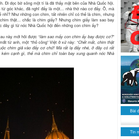
. Đi dọc bờ sông một tí là đã thấy mặt bên của Nhà Quốc hội.
từ góc khác, đã nghĩ đấy là một... nhà thờ nào cơ đấy. Ồ, mà
hế nhỉ? Như những con chim, tất nhiên chỉ có thể là chim, nhưng
 chim thật... chắc là chim giấy? Nhưng chim giấy làm sao bay
ộc dây gì từ nóc Nhà Quốc hội đến những con chim ấy?
au này mới hỏi được “
làm sao mấy con chim ấy bay được cơ?
”
ắt từ anh, một “thổ công” Việt ở xứ này: “
Chết mất, chim thật
uộc chim giả vào đấy cơ chứ! Mà rất lạ đấy nhé, ở đây có rất
ó kém cạnh gì, thế mà chim chỉ toàn bay xung quanh nóc Nhà
Bài 
Tin 