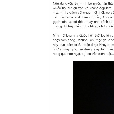
Nếu đúng vậy thì mình bỏ phiếu tán thàn
Quốc hội cứ lộn xộn và không đẹp lắm, t
mắt mình, cách vài chục mét thôi, có vài
cái máy ra rả phát thanh gì đấy, ở ngoà
gạch xóa, lại có thêm mấy anh cảnh sát
chống đối hay biểu tình chăng, nhưng cũ
Mình rời khu nhà Quốc hội, thử leo lên 
chạy ven sông Danube, chỉ một ga là tới
hay buổi đêm đi tàu điện được khuyến m
nhưng may quá, tàu dừng ngay tại chân
nắng quá nên ngại, sợ leo trèo sinh mệt..