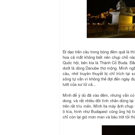
Đi dạo trên cầu trong bóng đêm quả là thí
hoa cả mắt không biết nên chụp chỗ nà
Quốc hội, bên kia là Thành Cổ Buda. Đằ
dưới là dòng Danube thơ mộng. Mình ngắ
cầu, nhớ truyền thuyết bị chỉ trích tại
sông tự vẫn vì không thể đợi đến ngày đ
lưỡi của sư tử cả...
Mình để ý dù đã vào đêm, nhưng vẫn có r
dong, và rất nhiều đôi tình nhân dừng lạ
trên rất trìu mến. Mình lia máy ảnh chụp
ô kìa, hình như Budapest cũng ủng hộ tì
chỉ còn lại gió mơn man và bầu trời tối 