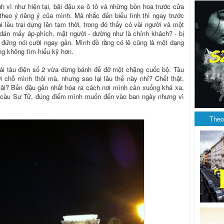
h vì như hiện tại, bãi đậu xe ô tô và những bồn hoa trước cửa
heo ý riêng ý của mình. Mà nhắc đến biểu tình thì ngay trước
 lều trại dựng lên tạm thời, trong đó thấy có vài người và một
i dán mấy áp-phích, mặt người - dường như là chính khách? - bị
 đứng nói cười ngay gần. Mình đồ rằng có lẽ cũng là một dạng
ng không tìm hiểu kỹ hơn.
cái tàu điện số 2 vừa dừng bánh để đỡ một chặng cuốc bộ. Tàu
 chỗ mình thôi mà, nhưng sao lại lâu thế này nhỉ? Chết thật,
ãi? Bến đậu gần nhất hóa ra cách nơi mình cần xuống khá xa,
 cầu Sư Tử, đúng điểm mình muốn đến vào ban ngày nhưng vì
.
Theo