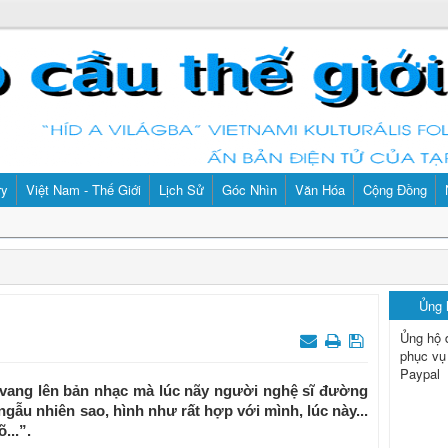
ry
Việt Nam - Thế Giới
Lịch Sử
Góc Nhìn
Văn Hóa
Cộng Đồng
Ủng
Ủng hộ 
phục vụ
Paypal
vang lên bản nhạc mà lúc nãy người nghệ sĩ đường
ngẫu nhiên sao, hình như rất hợp với mình, lúc này...
...”.