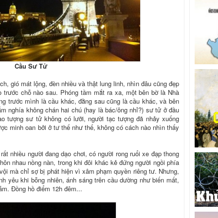
Cầu Sư Tử
ch, gió mát lộng, đèn nhiều và thật lung linh, nhìn đâu cũng đẹp
o trước chỗ nào sau. Phóng tầm mắt ra xa, một bên bờ là Nhà
ng trước mình là cầu khác, đằng sau cũng là cầu khác, và bên
m nghía không chán hai chú (hay là bác/ông nhỉ?) sư tử ở đầu
 sao tượng sư tử không có lưỡi, người tạc tượng đã nhảy xuống
ược minh oan bởi ở tư thế như thế, không có cách nào nhìn thấy
ất nhiều người đang dạo chơi, có người rong ruổi xe đạp thong
i hôn nhau nồng nàn, trong khi đôi khác kẻ đứng người ngồi phía
 vội mà chỉ sợ bị phát hiện vì xâm phạm quyền riêng tư. Nhưng,
nh yêu khi bỗng nhiên, ánh sáng trên cầu dường như biến mất,
thẫm. Đồng hồ điểm 12h đêm...