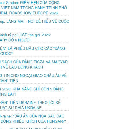
est Station: ĐIỂM HẸN CỦA CỘNG
 VIỆT NAM TRONG HÀNH TRÌNH PHỞ
URAL ROADSHOW EUROPE 2026
hép: LÀNG MAI - NƠI ĐỂ HIỂU VỀ CUỘC
ách tỷ phú USD thế giới 2026:
ARY CÓ 6 NGƯỜI
IỆN" LÁ PHIẾU BẦU CHO CÁC "ĐẢNG
 QUỐC"
H SÁCH CỦA ĐẢNG TISZA VÀ MAGYAR
R VỀ LAO ĐỘNG KHÁCH
G TIN CHO NGOẠI GIAO CHÂU ÂU VỀ
RẤN" TIỀN
ử 2026: KHẢ NĂNG CHỈ CÒN 5 ĐẢNG
NG ĐÀI"!
RẤN" TIỀN UKRAINE THEO LỜI KỂ
LUẬT SƯ PHÍA UKRAINE
Ukraine: "DẤU ẤN CỦA NGA SAU CÁC
 ĐỘNG KHIÊU KHÍCH CỦA HUNGARY"