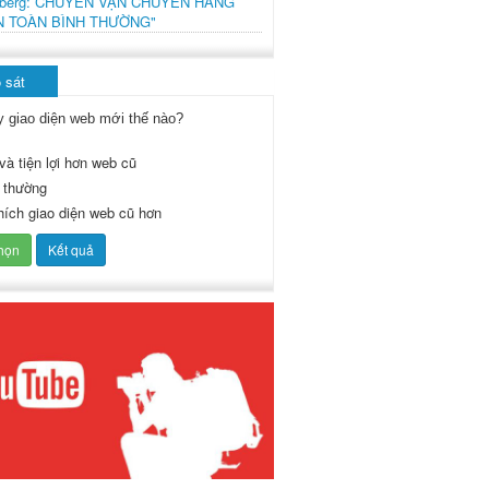
mberg: CHUYẾN VẬN CHUYỂN HÀNG
N TOÀN BÌNH THƯỜNG"
 sát
y giao diện web mới thế nào?
và tiện lợi hơn web cũ
 thường
thích giao diện web cũ hơn