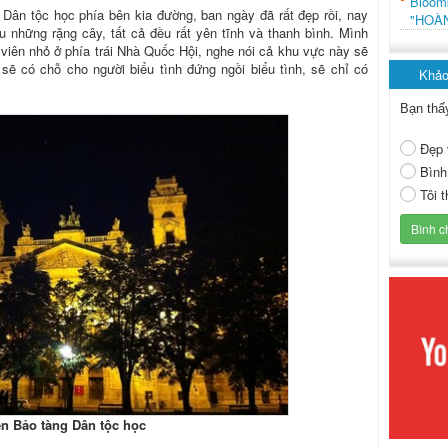
Bloo
Dân tộc học phía bên kia đường, ban ngày đã rất đẹp rồi, nay
"HOÀ
au những rặng cây, tất cả đều rất yên tĩnh và thanh bình. Mình
 viên nhỏ ở phía trái Nhà Quốc Hội, nghe nói cả khu vực này sẽ
, sẽ có chỗ cho người biểu tình đứng ngồi biểu tình, sẽ chỉ có
Khảo
Bạn thấ
Đẹp 
Bình
Tôi 
ện Bảo tàng Dân tộc học