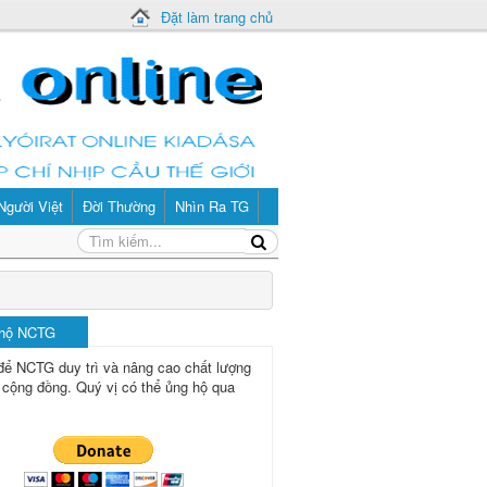
Đặt làm trang chủ
Người Việt
Đời Thường
Nhìn Ra TG
 hộ NCTG
để NCTG duy trì và nâng cao chất lượng
 cộng đồng.
Quý vị có thể ủng hộ qua