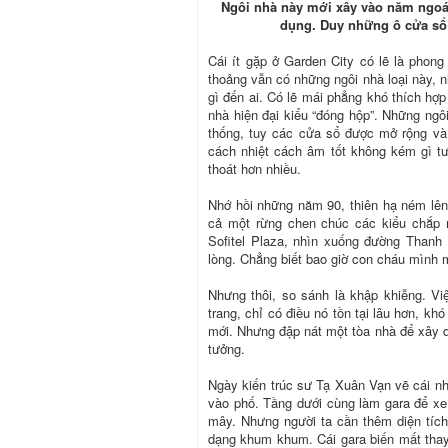
Ngôi nhà này mới xây vào năm ngoái
dụng. Duy những ô cửa sổ
Cái ít gặp ở Garden City có lẽ là phong
thoảng vẫn có những ngôi nhà loại này,
gì đến ai. Có lẽ mái phẳng khó thích hợ
nhà hiện đại kiểu “đóng hộp”. Những ngôi 
thống, tuy các cửa sổ được mở rộng và
cách nhiệt cách âm tốt không kém gì t
thoát hơn nhiều.
Nhớ hồi những năm 90, thiên hạ ném lê
cả một rừng chen chúc các kiểu chắp n
Sofitel Plaza, nhìn xuống đường Thanh
lòng. Chẳng biết bao giờ con cháu mình 
Nhưng thôi, so sánh là khập khiễng. Việ
trang, chỉ có điều nó tồn tại lâu hơn, kh
mới. Nhưng đập nát một tòa nhà để xây d
tưởng.
Ngày kiến trúc sư Tạ Xuân Vạn vẽ cái nh
vào phố. Tầng dưới cùng làm gara để xe
mây. Nhưng người ta cần thêm diện tích
dạng khum khum. Cái gara biến mất thay 