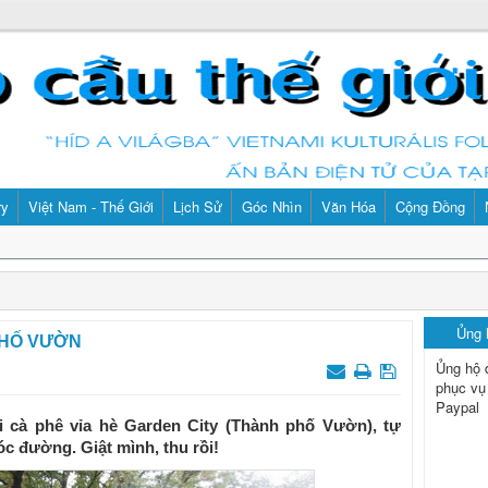
ry
Việt Nam - Thế Giới
Lịch Sử
Góc Nhìn
Văn Hóa
Cộng Đồng
Ủng
 PHỐ VƯỜN
Ủng hộ 
phục vụ
Paypal
 cà phê vỉa hè Garden City (Thành phố Vườn), tự
c đường. Giật mình, thu rồi!