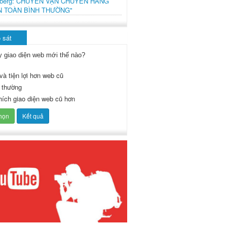
mberg: CHUYẾN VẬN CHUYỂN HÀNG
N TOÀN BÌNH THƯỜNG"
 sát
y giao diện web mới thế nào?
và tiện lợi hơn web cũ
 thường
thích giao diện web cũ hơn