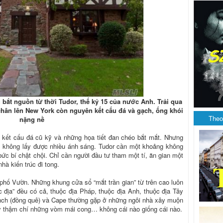
bắt nguồn từ thời Tudor, thế kỷ 15 của nước Anh. Trải qua
 chân lên New York còn nguyên kết cấu đá và gạch, ống khói
Theo
nặng nề
ng kết cấu đá cũ kỹ và những họa tiết đan chéo bắt mắt. Nhưng
ì không lấy được nhiều ánh sáng. Tudor cần một khoảng không
bức bí chật chội. Chỉ cần người đầu tư tham một tí, ăn gian một
hà kiến trúc đi tong.
 phố Vườn. Những khung cửa sổ “mắt trần gian” từ trên cao luôn
c địa” đều có cả, thuộc địa Pháp, thuộc địa Anh, thuộc địa Tây
nch (đồng quê) và Cape thường gặp ở những ngôi nhà xây muộn
ay thậm chí những vòm mái cong… không cái nào giống cái nào.