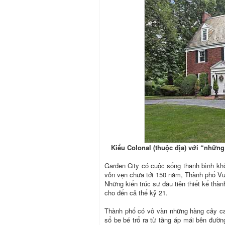
Kiểu Colonal (thuộc địa) với “những
Garden City có cuộc sống thanh bình khô
vỏn vẹn chưa tới 150 năm, Thành phố Vư
Những kiến trúc sư đầu tiên thiết kế thà
cho đến cả thế kỷ 21.
Thành phố có vô vàn những hàng cây ca
sổ be bé trổ ra từ tầng áp mái bên đườn