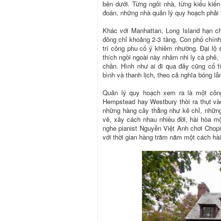
bên dưới. Từng ngôi nhà, từng kiểu kiế
đoán, những nhà quản lý quy hoạch phải 
Khác với Manhattan, Long Island hạn 
đông chỉ khoảng 2-3 tầng. Con phố chính
trí công phu cố ý khiêm nhường. Đại lộ
thích ngồi ngoài này nhâm nhi ly cà phê
chân. Hình như ai đi qua đây cũng cố t
bình và thanh lịch, theo cả nghĩa bóng lẫ
Quản lý quy hoạch xem ra là một công
Hempstead hay Westbury thòi ra thụt v
những hàng cây thẳng như kẻ chỉ, nhữn
vẻ, xây cách nhau nhiều đời, hài hòa 
nghe pianist Nguyễn Việt Anh chơi Chop
với thời gian hàng trăm năm một cách hài