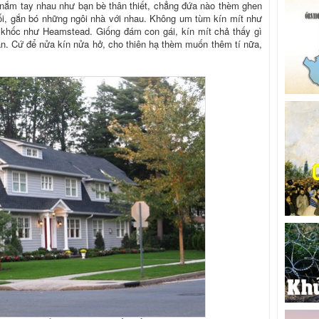
nắm tay nhau như bạn bè thân thiết, chẳng đứa nào thèm ghen
nối, gắn bó những ngôi nhà với nhau. Không um tùm kín mít như
ô khốc như Heamstead. Giống đám con gái, kín mít chả thấy gì
hán. Cứ để nửa kín nửa hở, cho thiên hạ thèm muốn thêm tí nữa,