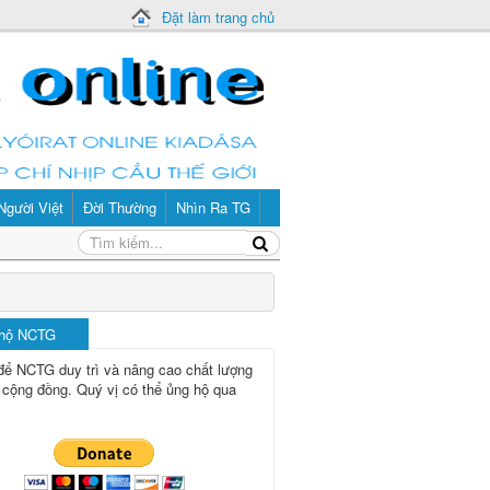
Đặt làm trang chủ
Người Việt
Đời Thường
Nhìn Ra TG
 hộ NCTG
để NCTG duy trì và nâng cao chất lượng
 cộng đồng.
Quý vị có thể ủng hộ qua