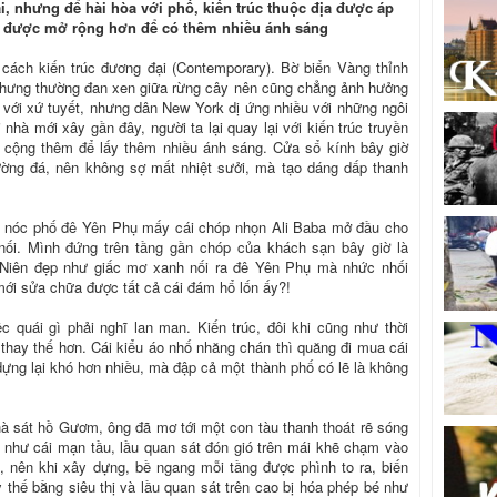
, nhưng để hài hòa với phố, kiến trúc thuộc địa được áp
 được mở rộng hơn để có thêm nhiều ánh sáng
 cách kiến trúc đương đại (Contemporary). Bờ biển Vàng thỉnh
 nhưng thường đan xen giữa rừng cây nên cũng chẳng ảnh hưởng
p với xứ tuyết, nhưng dân New York dị ứng nhiều với những ngôi
nhà mới xây gần đây, người ta lại quay lại với kiến trúc truyền
 cộng thêm để lấy thêm nhiều ánh sáng. Cửa sổ kính bây giờ
ường đá, nên không sợ mất nhiệt sưởi, mà tạo dáng dấp thanh
n nóc phố đê Yên Phụ mấy cái chóp nhọn Ali Baba mở đầu cho
ối. Mình đứng trên tầng gần chóp của khách sạn bây giờ là
 Niên đẹp như giấc mơ xanh nối ra đê Yên Phụ mà nhức nhối
mới sửa chữa được tất cả cái đám hổ lốn ấy?!
c quái gì phải nghĩ lan man. Kiến trúc, đôi khi cũng như thời
ó thay thế hơn. Cái kiểu áo nhố nhăng chán thì quăng đi mua cái
ựng lại khó hơn nhiều, mà đập cả một thành phố có lẽ là không
à sát hồ Gươm, ông đã mơ tới một con tàu thanh thoát rẽ sóng
 như cái mạn tầu, lầu quan sát đón gió trên mái khẽ chạm vào
, nên khi xây dựng, bề ngang mỗi tầng được phình to ra, biến
thế bằng siêu thị và lầu quan sát trên cao bị hóa phép bé như