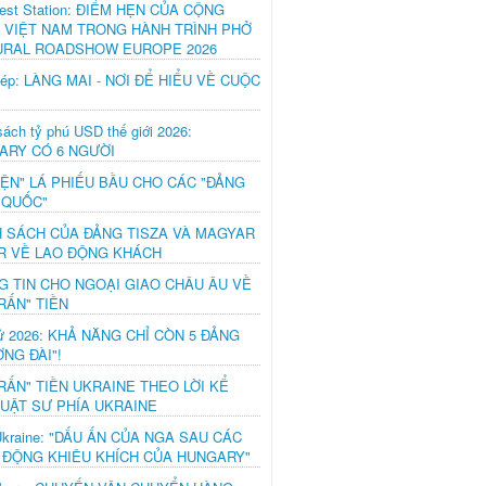
est Station: ĐIỂM HẸN CỦA CỘNG
 VIỆT NAM TRONG HÀNH TRÌNH PHỞ
URAL ROADSHOW EUROPE 2026
hép: LÀNG MAI - NƠI ĐỂ HIỂU VỀ CUỘC
ách tỷ phú USD thế giới 2026:
ARY CÓ 6 NGƯỜI
IỆN" LÁ PHIẾU BẦU CHO CÁC "ĐẢNG
 QUỐC"
H SÁCH CỦA ĐẢNG TISZA VÀ MAGYAR
R VỀ LAO ĐỘNG KHÁCH
G TIN CHO NGOẠI GIAO CHÂU ÂU VỀ
RẤN" TIỀN
ử 2026: KHẢ NĂNG CHỈ CÒN 5 ĐẢNG
NG ĐÀI"!
RẤN" TIỀN UKRAINE THEO LỜI KỂ
LUẬT SƯ PHÍA UKRAINE
Ukraine: "DẤU ẤN CỦA NGA SAU CÁC
 ĐỘNG KHIÊU KHÍCH CỦA HUNGARY"