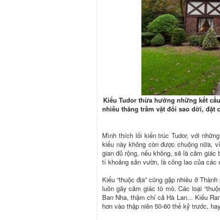
Kiểu Tudor thừa hưởng những kết cấu 
nhiều thăng trầm vật đổi sao dời, đặt
Mình thích lối kiến trúc Tudor, với nhữ
kiểu này không còn được chuộng nữa, v
gian đủ rộng, nếu không, sẽ là cảm giác 
tí khoảng sân vườn, là công lao của các n
Kiểu “thuộc địa” cũng gặp nhiều ở Thành
luôn gây cảm giác tò mò. Các loại “thuộ
Ban Nha, thậm chí cả Hà Lan... Kiểu Ra
hơn vào thập niên 50-60 thế kỷ trước, h