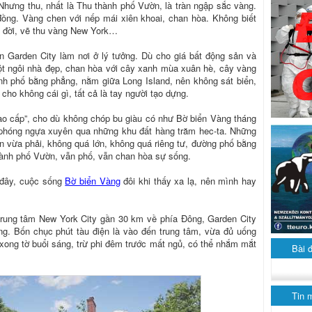
 Nhưng thu, nhất là Thu thành phố Vườn, là tràn ngập sắc vàng.
đồng. Vàng chen với nếp mái xiên khoai, chan hòa. Không biết
c đời, vẽ thu vàng New York…
n Garden City làm nơi ở lý tưởng. Dù cho giá bất động sản và
ột ngôi nhà đẹp, chan hòa với cây xanh mùa xuân hè, cây vàng
h phố bằng phẳng, nằm giữa Long Island, nên không sát biển,
 cho không cái gì, tất cả là tay người tạo dựng.
ao cấp”, cho dù không chóp bu giàu có như Bờ biển Vàng tháng
, phóng ngựa xuyên qua những khu đất hàng trăm hec-ta. Những
ên vừa phải, không quá lớn, không quá riêng tư, đường phố bằng
hành phố Vườn, vẫn phố, vẫn chan hòa sự sống.
đây, cuộc sống
Bờ biển Vàng
đôi khi thấy xa lạ, nên mình hay
rung tâm New York City gần 30 km về phía Đông, Garden City
ng. Bốn chục phút tàu điện là vào đến trung tâm, vừa đủ uống
xong tờ buổi sáng, trừ phi đêm trước mất ngủ, có thể nhắm mắt
Bài 
Tin 