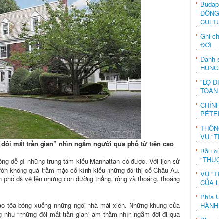
Budap
ĐỒNG
CULT
Ghi c
ĐỜI
Danh s
HUNG
"LỘ D
TOÀN
CHÍN
PÉTE
THÔN
VỤ "T
 đôi mắt trần gian” nhìn ngắm người qua phố từ trên cao
Bầu c
"THƯỢ
ng dễ gì những trung tâm kiểu Manhattan có được. Với lịch sử
ờn không quá trầm mặc cổ kính kiểu những đô thị cổ Châu Âu.
VỤ "T
nh phố đã vẽ lên những con đường thẳng, rộng và thoáng, thoáng
CỦA 
Phía 
o tỏa bóng xuống những ngôi nhà mái xiên. Những khung cửa
HÀNH
g như “những đôi mắt trần gian” âm thầm nhìn ngắm đời đi qua