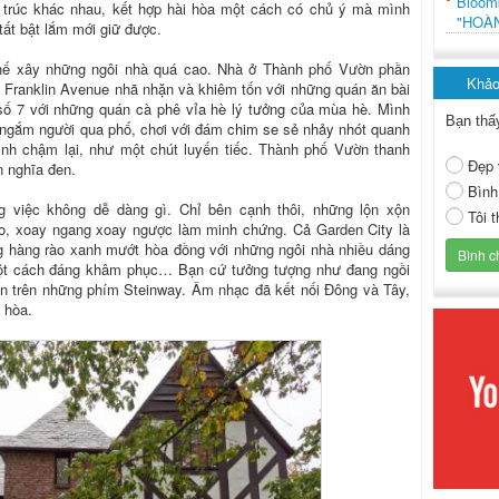
Bloo
n trúc khác nhau, kết hợp hài hòa một cách có chủ ý mà mình
"HOÀ
tất bật lắm mới giữ được.
chế xây những ngôi nhà quá cao. Nhà ở Thành phố Vườn phần
Khảo
 Franklin Avenue nhã nhặn và khiêm tốn với những quán ăn bài
 số 7 với những quán cà phê vỉa hè lý tưởng của mùa hè. Mình
Bạn thấ
, ngắm người qua phố, chơi với đám chim se sẻ nhảy nhót quanh
ình chậm lại, như một chút luyến tiếc. Thành phố Vườn thanh
Đẹp 
n nghĩa đen.
Bình
 việc không dễ dàng gì. Chỉ bên cạnh thôi, những lộn xộn
Tôi 
ào, xoay ngang xoay ngược làm minh chứng. Cả Garden City là
g hàng rào xanh mướt hòa đồng với những ngôi nhà nhiều dáng
một cách đáng khâm phục… Bạn cứ tưởng tượng như đang ngồi
in trên những phím Steinway. Âm nhạc đã kết nối Đông và Tây,
 hòa.