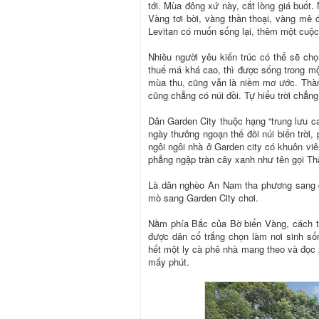
tới. Mùa đông xứ này, cắt lòng giá buốt.
Vàng tơi bời, vàng thần thoại, vàng mê 
Levitan có muốn sống lại, thêm một cuộ
Nhiều người yêu kiến trúc có thể sẽ chọ
thuế má khá cao, thì được sống trong m
mùa thu, cũng vẫn là niềm mơ ước. Thàn
cũng chẳng có núi đồi. Tự hiểu trời chẳng
Dân Garden City thuộc hạng “trung lưu c
ngày thưởng ngoạn thế đồi núi biển trời
ngôi ngôi nhà ở Garden city có khuôn vi
phẳng ngập tràn cây xanh như tên gọi T
Là dân nghèo An Nam tha phương sang 
mò sang Garden City chơi.
Nằm phía Bắc của Bờ biển Vàng, cách t
được dân cổ trắng chọn làm nơi sinh số
hết một ly cà phê nhà mang theo và đọc 
mấy phút.