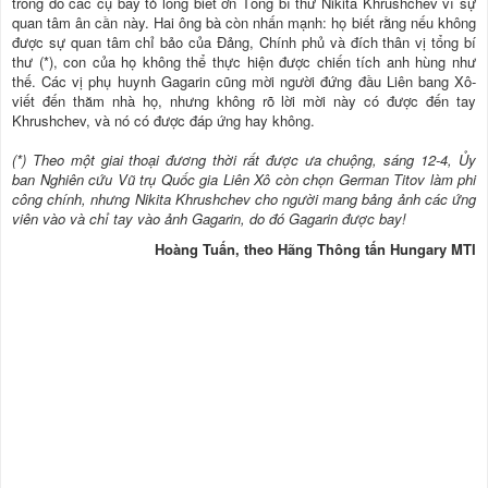
trong đó các cụ bày tỏ lòng biết ơn Tổng bí thư Nikita Khrushchev vì sự
quan tâm ân cần này. Hai ông bà còn nhấn mạnh: họ biết rằng nếu không
được sự quan tâm chỉ bảo của Ðảng, Chính phủ và đích thân vị tổng bí
thư (*), con của họ không thể thực hiện được chiến tích anh hùng như
thế. Các vị phụ huynh Gagarin cũng mời người đứng đầu Liên bang Xô-
viết đến thăm nhà họ, nhưng không rõ lời mời này có được đến tay
Khrushchev, và nó có được đáp ứng hay không.
(*) Theo một giai thoại đương thời rất được ưa chuộng, sáng 12-4, Ủy
ban Nghiên cứu Vũ trụ Quốc gia Liên Xô còn chọn German Titov làm phi
công chính, nhưng Nikita Khrushchev cho người mang bảng ảnh các ứng
viên vào và chỉ tay vào ảnh Gagarin, do đó Gagarin được bay!
Hoàng Tuấn, theo Hãng Thông tấn Hungary MTI