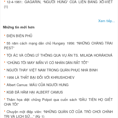
12-4-1961: GAGARIN, “NGƯỜI HÙNG” CỦA LIÊN BANG XÔ-VIẾT
(1)
Xem tiếp...
Những tin mới hơn
ÐIỆN BIÊN PHỦ
55 năm cách mạng dân chủ Hungary 1956: “NHỮNG CHÀNG TRAI
PEST”
TỘI ÁC VÀ CÔNG LÝ THÔNG QUA VỤ ÁN TS. MILADA HORÁKOVÁ
“CHÚNG TÔI MAY MẮN VÌ CÓ NHÂN DÂN RẤT TỐT”
NGƯỜI THÀY VIỆT NAM TRONG QUÂN PHỤC NHÀ BINH
1956 LÀ THẤT BẠI ÐỐI VỚI KHRUSHCHEV
Albert Camus: MÁU CỦA NGƯỜI HUNG
KGB ÐÃ HÃM HẠI ALBERT CAMUS
Thảm họa diệt chủng Polpot qua cuốn sách “ÐẦU TIÊN HỌ GIẾT
CHA TÔI”
Chuyện một điệp viên: “NHỮNG QUÂN CỜ CỦA TRÒ CHƠI CHÍNH
TRỊ VÀ LỊCH SỬ…” (Kỳ 1)