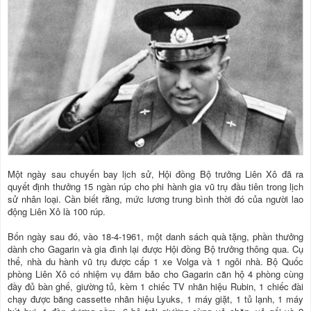
Một ngày sau chuyến bay lịch sử, Hội đồng Bộ trưởng Liên Xô đã ra
quyết định thưởng 15 ngàn rúp cho phi hành gia vũ trụ đầu tiên trong lịch
sử nhân loại. Cần biết rằng, mức lương trung bình thời đó của người lao
động Liên Xô là 100 rúp.
Bốn ngày sau đó, vào 18-4-1961, một danh sách quà tặng, phần thưởng
dành cho Gagarin và gia đình lại được Hội đồng Bộ trưởng thông qua. Cụ
thể, nhà du hành vũ trụ được cấp 1 xe Volga và 1 ngôi nhà. Bộ Quốc
phòng Liên Xô có nhiệm vụ đảm bảo cho Gagarin căn hộ 4 phòng cùng
đầy đủ bàn ghế, giường tủ, kèm 1 chiếc TV nhãn hiệu Rubin, 1 chiếc đài
chạy được băng cassette nhãn hiệu Lyuks, 1 máy giặt, 1 tủ lạnh, 1 máy