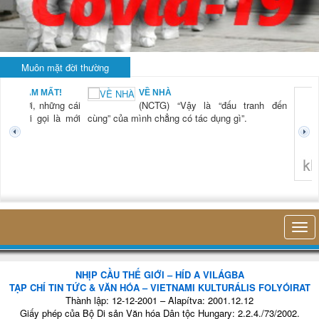
Muôn mặt đời thường
BẠN NAM MẤT!
VỀ NHÀ
TG) “Xời, những cái
(NCTG) “Vậy là “đấu tranh đến
tươi mới gọi là mới
cùng” của mình chẳng có tác dụng gì”.
không 
NHỊP CẦU THẾ GIỚI – HÍD A VILÁGBA
TẠP CHÍ TIN TỨC & VĂN HÓA – VIETNAMI KULTURÁLIS FOLYÓIRAT
Thành lập: 12-12-2001 – Alapítva: 2001.12.12
Giấy phép của Bộ Di sản Văn hóa Dân tộc Hungary: 2.2.4./73/2002.