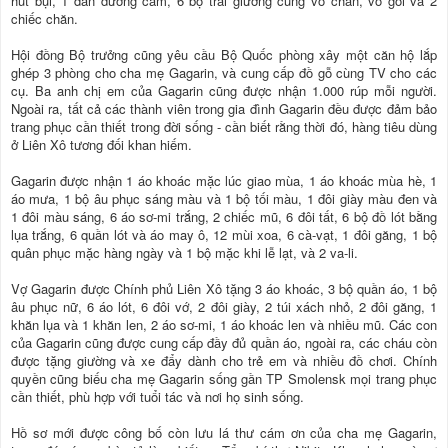
hút bụi, 1 đàn dương cầm, 6 bộ trải giường cùng vỏ chăn, vỏ gối và 2
chiếc chăn.
Hội đồng Bộ trưởng cũng yêu cầu Bộ Quốc phòng xây một căn hộ lắp
ghép 3 phòng cho cha mẹ Gagarin, và cung cấp đồ gỗ cùng TV cho các
cụ. Ba anh chị em của Gagarin cũng được nhận 1.000 rúp mỗi người.
Ngoài ra, tất cả các thành viên trong gia đình Gagarin đều được đảm bảo
trang phục cần thiết trong đời sống - cần biết rằng thời đó, hàng tiêu dùng
ở Liên Xô tương đối khan hiếm.
Gagarin được nhận 1 áo khoác mặc lúc giao mùa, 1 áo khoác mùa hè, 1
áo mưa, 1 bộ âu phục sáng màu và 1 bộ tối màu, 1 đôi giày màu đen và
1 đôi màu sáng, 6 áo sơ-mi trắng, 2 chiếc mũ, 6 đôi tất, 6 bộ đồ lót bằng
lụa trắng, 6 quần lót và áo may ô, 12 mùi xoa, 6 cà-vạt, 1 đôi găng, 1 bộ
quân phục mặc hàng ngày và 1 bộ mặc khi lễ lạt, và 2 va-li.
Vợ Gagarin được Chính phủ Liên Xô tặng 3 áo khoác, 3 bộ quần áo, 1 bộ
âu phục nữ, 6 áo lót, 6 đôi vớ, 2 đôi giày, 2 túi xách nhỏ, 2 đôi găng, 1
khăn lụa và 1 khăn len, 2 áo sơ-mi, 1 áo khoác len và nhiều mũ. Các con
của Gagarin cũng được cung cấp đầy đủ quần áo, ngoài ra, các cháu còn
được tặng giường và xe đẩy dành cho trẻ em và nhiều đồ chơi. Chính
quyền cũng biếu cha mẹ Gagarin sống gần TP Smolensk mọi trang phục
cần thiết, phù hợp với tuổi tác và nơi họ sinh sống.
Hồ sơ mới được công bố còn lưu lá thư cám ơn của cha mẹ Gagarin,