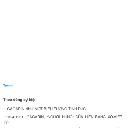
Tweet
Theo dòng sự kiện
GAGARIN NHƯ MỘT BIỂU TƯỢNG TÌNH DỤC
12-4-1961: GAGARIN, “NGƯỜI HÙNG” CỦA LIÊN BANG XÔ-VIẾT
(2)