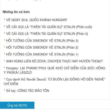
Những tin cũ hơn
VỀ NGÀY 20-8, QUỐC KHÁNH HUNGARY
VỀ CÁI GỌI LÀ “THIÊN TÀI QUÂN SỰ” STALIN (Phần cuối)
VỀ CÁI GỌI LÀ “THIÊN TÀI QUÂN SỰ” STALIN (Phần 3)
HỒI TƯỞNG CỦA SIMONOV VỀ STALIN (Phần 3)
HỒI TƯỞNG CỦA SIMONOV VỀ STALIN (Phần 2)
HỒI TƯỞNG CỦA SIMONOV VỀ STALIN (Phần 1)
ANH HÙNG LIÊN XÔ ZOYA: CHUYỆN THỰC HAY HUYỀN THOẠI?
Hungary: LẠI PHANH PHUI QUÁ KHỨ CHỈ ĐIỂM CỦA ĐỨC HỒNG
Y PASKAI LÁSZLÓ
Cựu danh thủ Novák Dezső: TỪ BUÔN LẬU ÐỒNG HỒ ÐẾN “NGHỀ”
CHỈ ÐIỂM
Sổ tay: CÔNG TÁC BẢO TỒN
Ủng hộ NCTG