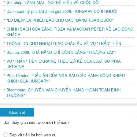
Ghi chép: LÀNG MAI - NƠI ĐỂ HIỂU VỀ CUỘC ĐỜI
Danh sách tỷ phú USD thế giới 2026: HUNGARY CÓ 6 NGƯỜI
"LỘ DIỆN" LÁ PHIẾU BẦU CHO CÁC "ĐẢNG TOÀN QUỐC"
CHÍNH SÁCH CỦA ĐẢNG TISZA VÀ MAGYAR PÉTER VỀ LAO ĐỘNG
KHÁCH
THÔNG TIN CHO NGOẠI GIAO CHÂU ÂU VỀ VỤ "TRẤN" TIỀN
Bầu cử 2026: KHẢ NĂNG CHỈ CÒN 5 ĐẢNG "THƯỢNG ĐÀI"!
VỤ "TRẤN" TIỀN UKRAINE THEO LỜI KỂ CỦA LUẬT SƯ PHÍA
UKRAINE
Phía Ukraine: "DẤU ẤN CỦA NGA SAU CÁC HÀNH ĐỘNG KHIÊU
KHÍCH CỦA HUNGARY"
Bloomberg: CHUYẾN VẬN CHUYỂN HÀNG "HOÀN TOÀN BÌNH
THƯỜNG"
Khảo sát
Bạn thấy giao diện web mới thế nào?
Đẹp và tiện lợi hơn web cũ