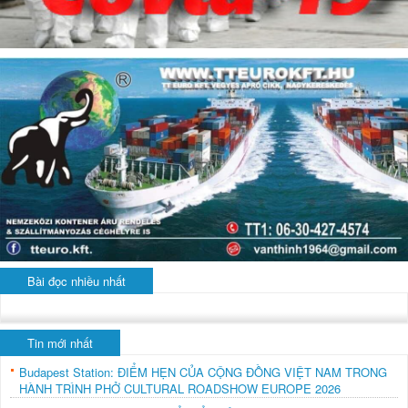
Bài đọc nhiều nhất
Tin mới nhất
Budapest Station: ĐIỂM HẸN CỦA CỘNG ĐỒNG VIỆT NAM TRONG
HÀNH TRÌNH PHỞ CULTURAL ROADSHOW EUROPE 2026