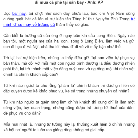
đi mua cà phê tại sân bay - Ảnh: AP
Ðọc
bài này
, tôi chợt nhớ cách đây chưa lâu, báo chí Việt Nam cũng
cuống quýt hết cả lên vì sự kiện tân Tổng bí thư Nguyễn Phú Trọng
tự
mình đi xe máy về trường cũ
thăm thầy cô giáo.
Cần biết là trường cũ của ông ở ngay bên kia cầu Long Biên. Ngày nào
bạn tôi, một người mẹ của hai con, sống ở Long Biên, làm việc và gửi
con đi học ở Hà Nội, chả tha lôi nhau đi đi về về mấy bận như thế.
Trở lại hai sự kiện trên, chúng ta thấy điều gì? Tại sao việc tự phục vụ
bản thân, mà đối với mỗi một con người bình thường là điều đương nhiên
phải thế, lại trở thành một việc đáng xuýt xoa và ngưỡng mộ khi nhân vật
chính là chính khách cấp cao?
Từ khi nào người ta cho rằng “phàm là” chính khách thì đương nhiên có
đặc quyền được kẻ khác phục vụ, kể cả trong những chuyện cá nhân?
Từ khi nào người ta quên rằng làm chính khách thì cũng chỉ là làm một
công việc, tuy quan trọng, nhưng cũng được trả lương từ thuế của dân,
để phục vụ cho dân?
Mỉa mai nhất là, những tư tưởng này lại thường xuất hiện ở chính những
xã hội nơi người ta luôn rao giảng rằng không có giai cấp.