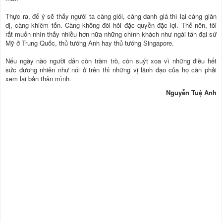
Thực ra, để ý sẽ thấy người ta càng giỏi, càng danh giá thì lại càng giản
dị, càng khiêm tốn. Càng không đòi hỏi đặc quyền đặc lợi. Thế nên, tôi
rất muốn nhìn thấy nhiều hơn nữa những chính khách như ngài tân đại sứ
Mỹ ở Trung Quốc, thủ tướng Anh hay thủ tướng Singapore.
Nếu ngày nào người dân còn trầm trồ, còn suýt xoa vì những điều hết
sức đương nhiên như nói ở trên thì những vị lãnh đạo của họ cần phải
xem lại bản thân mình.
Nguyễn Tuệ Anh