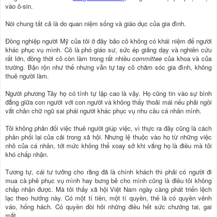
vào ô-sin.
Nói chung tất cả là do quan niệm sống và giáo dục của gia đình.
Ðồng nghiệp người Mỹ của tôi ở đây bảo cô không có khái niệm để người
khác phục vụ mình. Cô là phó giáo sư, sức ép giảng dạy và nghiên cứu
rất lớn, đồng thời cô còn làm trong rất nhiều
committee
của khoa và của
trường. Bận rộn như thế nhưng vẫn tự tay cô chăm sóc gia đình, không
thuê người làm.
Người phương Tây họ có tính tự lập cao là vậy. Họ cũng tin vào sự bình
đẳng giữa con người với con người và không thấy thoải mái nếu phải ngồi
vắt chân chữ ngũ sai phái người khác phục vụ nhu cầu cá nhân mình.
Tôi không phản đối việc thuê người giúp việc, vì thực ra đây cũng là cách
phân phối lại của cải trong xã hội. Nhưng lệ thuộc vào họ từ những việc
nhỏ của cá nhân, tới mức không thể xoay sở khi vắng họ là điều mà tôi
khó chấp nhận.
Tương tự, cái tư tưởng cho rằng đã là chính khách thì phải có người đi
mua cà phê phục vụ mình hay bưng bê cho mình cũng là điều tôi không
chấp nhận được. Mà tôi thấy xã hội Việt Nam ngày càng phát triển lệch
lạc theo hướng này. Có một tí tiền, một tí quyền, thế là có quyền vênh
váo, hống hách. Có quyền đòi hỏi những điều hết sức chướng tai, gai
mắt.