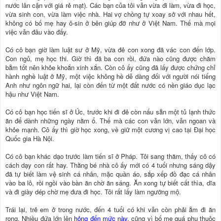
nước lân cận với giá rẻ mạt). Các bạn của tôi vẫn vừa đi làm, vừa đi học,
vừa sinh con, vừa làm việc nhà. Hai vợ chồng tự xoay sở với nhau hết,
không có bố mẹ hay ô-sin ở bên giúp đỡ như ở Việt Nam. Thế mà mọi
việc vẫn đâu vào đấy.
Có cô bạn giờ làm luật sư ở Mỹ, vừa đẻ con xong đã vác con đến lớp.
Con ngủ, mẹ học thi. Giờ thì đã ba con rồi, đứa nào cũng được chăm
bẵm tốt nên khỏe khoắn xinh xắn. Còn cô ấy cũng đã lấy được chứng chỉ
hành nghề luật ở Mỹ, một việc không hề dễ dàng đối với người nói tiếng
Anh như ngôn ngữ hai, lại còn đến từ một đất nước có nền giáo dục lạc
hậu như Việt Nam.
Có cô bạn học tiến sĩ ở Úc, trước khi đi đẻ còn nấu sẵn một tủ lạnh thức
ăn để dành những ngày nằm ổ. Thế mà các con vẫn lớn, vẫn ngoan và
khỏe mạnh. Cô ấy thì giờ học xong, về giữ một cương vị cao tại Ðại học
Quốc gia Hà Nội.
Có cô bạn khác dạo trước làm tiến sĩ ở Pháp. Tôi sang thăm, thấy cô có
cách dạy con rất hay. Thằng bé nhà cô ấy mới có 4 tuổi nhưng sáng dậy
đã tự biết làm vệ sinh cá nhân, mặc quần áo, sắp xếp đồ đạc cá nhân
vào ba lô, rồi ngồi vào bàn ăn chờ ăn sáng. Ăn xong tự biết cất thìa, dĩa
và đi giày dép chờ mẹ đưa đi học. Tôi rất lấy làm ngưỡng mộ.
Trái lại, trẻ em ở trong nước, đến 4 tuổi có khi vẫn còn phải ẵm đi ăn
rong. Nhiều đứa lớn lên
hỏng đến mức này
, cũng vì bố mẹ quá phụ thuộc