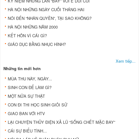
KỶ NIỆM NHỮNG LẦN “BAY” VỚI E DÙI CUI
HÀ NỘI NHỮNG NGÀY CUỐI THÁNG HAI
NÓI ĐẾN “NHÂN QUYỀN”, TẠI SAO KHÔNG?
HÀ NỘI NHỮNG NĂM 2000
KẾT HÔN VÌ CÁI GÌ?
GIÁO DỤC BẰNG NHỤC HÌNH?
Xem tiếp...
Những tin mới hơn
MÙA THU NÀY, NGÀY...
SINH CON ÐỂ LÀM GÌ?
MỘT NỬA SỰ THẬT
CON ÐI THI HỌC SINH GIỎI SỬ
GIAO BAN VỚI HTV
LẠI CHUYỆN THỦY ÐIỆN XẢ LŨ “SỐNG CHẾT MẶC BAY”
CÁI SỰ BIỂU TÌNH...