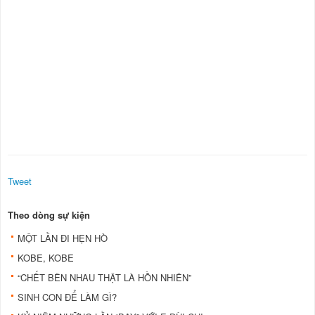
Tweet
Theo dòng sự kiện
MỘT LẦN ĐI HẸN HÒ
KOBE, KOBE
“CHẾT BÊN NHAU THẬT LÀ HỒN NHIÊN”
SINH CON ÐỂ LÀM GÌ?