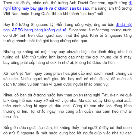
Theo cái đà ấy, chắc nếu thủ tướng Anh David Cameron, người từng
đi
nghỉ bằng máy bay giá rẻ và ở khách sạn ba sao
, mà sang làm thủ tướng
Việt Nam hoặc Trung Quốc thì có khi thành “hot boy” mất.
Hay thủ tướng Singapore Lý Hiển Long cũng vậy, ông có bận
đi dự hội
nghị APEC bằng hàng không giá rẻ
. Singapore là một trong những nước
có GDP tính trên đầu người cao nhất thế giới. Kinh tế Singapore tăng
trưởng nhanh nhất thế giới trong những năm qua.
Nhưng họ không có một máy bay chuyên biệt nào dành riêng cho thủ
tướng cả. Một thủ tướng lĩnh lương cao nhất thế giới nhưng khi đi máy
bay cũng phải xếp hàng check in như ai, không hề được ưu tiên.
Xã hội Việt Nam ngày càng phân hóa giai cấp một cách nhanh chóng và
sâu sắc. Nhiều người mới giàu lên hay mới có chút địa vị đã quên cả
cách tự phục vụ bản thân vì quen được người khác phục vụ.
Nhiều cô bạn tôi ở trong nước hay than phiền rằng nghỉ Tết, ô-sin về quê
là không thể nào xoay xở nổi với việc nhà. Mà các cô ấy không phải xuất
thân cành vàng lá ngọc gì đâu nhé. Cũng từ con nhà lao động bình
thường đi lên. Tôi chắc ngày nhỏ cũng xắn quần nấu cám heo như ai
(như tôi).
Sống ở nước ngoài lâu năm, tôi không thấy mọi người ở đây có thói quen
đó (trừ Singapore là một nước cũng bóc lột người giúp việc nhà từ các