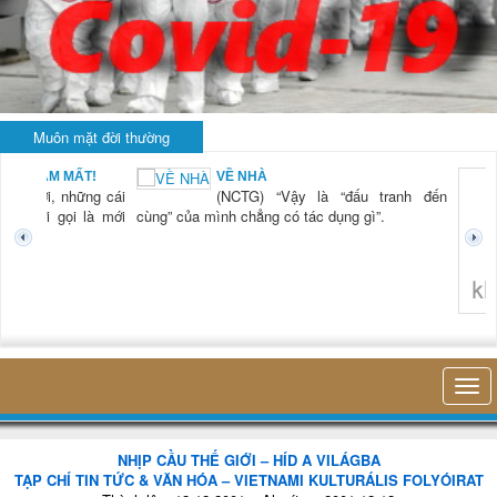
Muôn mặt đời thường
AM MẤT!
VỀ NHÀ
i, những cái
(NCTG) “Vậy là “đấu tranh đến
i gọi là mới
cùng” của mình chẳng có tác dụng gì”.
không nghĩ tớ
NHỊP CẦU THẾ GIỚI – HÍD A VILÁGBA
TẠP CHÍ TIN TỨC & VĂN HÓA – VIETNAMI KULTURÁLIS FOLYÓIRAT