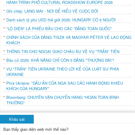
HÀNH TRÌNH PHỞ CULTURAL ROADSHOW EUROPE 2026
Ghi chép: LÀNG MAI - NƠI ĐỂ HIỂU VỀ CUỘC ĐỜI
Danh sách tỷ phú USD thế giới 2026: HUNGARY CÓ 6 NGƯỜI
"LỘ DIỆN" LÁ PHIẾU BẦU CHO CÁC "ĐẢNG TOÀN QUỐC"
CHÍNH SÁCH CỦA ĐẢNG TISZA VÀ MAGYAR PÉTER VỀ LAO ĐỘNG
KHÁCH
THÔNG TIN CHO NGOẠI GIAO CHÂU ÂU VỀ VỤ "TRẤN" TIỀN
Bầu cử 2026: KHẢ NĂNG CHỈ CÒN 5 ĐẢNG "THƯỢNG ĐÀI"!
VỤ "TRẤN" TIỀN UKRAINE THEO LỜI KỂ CỦA LUẬT SƯ PHÍA
UKRAINE
Phía Ukraine: "DẤU ẤN CỦA NGA SAU CÁC HÀNH ĐỘNG KHIÊU
KHÍCH CỦA HUNGARY"
Bloomberg: CHUYẾN VẬN CHUYỂN HÀNG "HOÀN TOÀN BÌNH
THƯỜNG"
Khảo sát
Bạn thấy giao diện web mới thế nào?