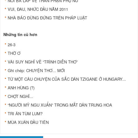
NÓI BA LÁP VỀ THÂN PHẬN PHỤ NỮ
VUI, ĐAU, NHỨC ĐẦU NĂM 2011
NHÀ BÁO ÐỪNG ÐỨNG TRÊN PHÁP LUẬT
Những tin cũ hơn
26-3
THỜ Ơ
VÀI SUY NGHĨ VỀ “TRÌNH DIỄN THƠ”
Ghi chép: CHUYỆN THƠ... MỚI
TỪ MỘT CÂU CHUYỆN CỦA SẮC DÂN TZIGANE Ở HUNGARY...
ANH HÙNG (?)
CHỢT NGHĨ...
“NGƯỜI MỸ NGU XUẨN” TRONG MẮT DÂN TRUNG HOA
TRI ÂN TÙM LUM?
MÙA XUÂN ĐẦU TIÊN