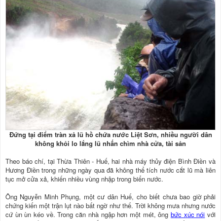
Đứng tại điểm tràn xả lũ hồ chứa nước Liệt Sơn, nhiều người dân
không khỏi lo lắng lũ nhấn chìm nhà cửa, tài sản
Theo báo chí, tại Thừa Thiên - Huế, hai nhà máy thủy điện Bình Điền và
Hương Điền trong những ngày qua đã không thể tích nước cắt lũ mà liên
tục mở cửa xả, khiến nhiều vùng nhập trong biển nước.
Ông Nguyễn Minh Phụng, một cư dân Huế, cho biết chưa bao giờ phải
chứng kiến một trận lụt nào bất ngờ như thế. Trời không mưa nhưng nước
cứ ùn ùn kéo về. Trong căn nhà ngập hơn một mét, ông
bức xúc nói
với