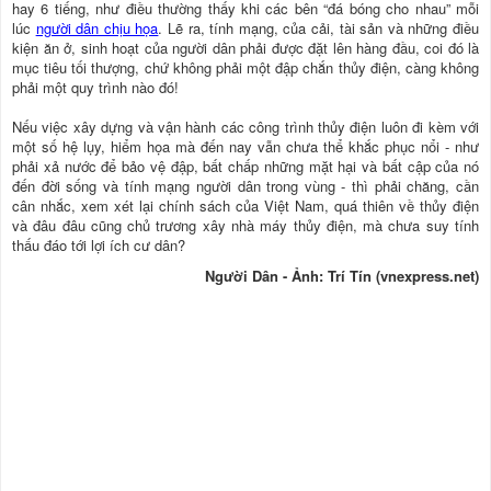
hay 6 tiếng, như điều thường thấy khi các bên “đá bóng cho nhau” mỗi
lúc
người dân chịu họa
. Lẽ ra, tính mạng, của cải, tài sản và những điều
kiện ăn ở, sinh hoạt của người dân phải được đặt lên hàng đầu, coi đó là
mục tiêu tối thượng, chứ không phải một đập chắn thủy điện, càng không
phải một quy trình nào đó!
Nếu việc xây dựng và vận hành các công trình thủy điện luôn đi kèm với
một số hệ lụy, hiểm họa mà đến nay vẫn chưa thể khắc phục nổi - như
phải xả nước để bảo vệ đập, bất chấp những mặt hại và bất cập của nó
đến đời sống và tính mạng người dân trong vùng - thì phải chăng, cần
cân nhắc, xem xét lại chính sách của Việt Nam, quá thiên về thủy điện
và đâu đâu cũng chủ trương xây nhà máy thủy điện, mà chưa suy tính
thấu đáo tới lợi ích cư dân?
Người Dân - Ảnh: Trí Tín (vnexpress.net)