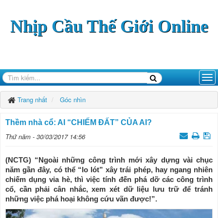
Nhịp Cầu Thế Giới Online
Trang nhất
Góc nhìn
Thềm nhà cổ: AI “CHIẾM ĐẤT” CỦA AI?
Thứ năm - 30/03/2017 14:56
(NCTG) “Ngoài những công trình mới xây dựng vài chục
năm gần đây, có thể “lo lót” xây trái phép, hay ngang nhiên
chiếm dụng vỉa hè, thì việc tính đến phá dỡ các công trình
cổ, cần phải cân nhắc, xem xét dữ liệu lưu trữ để tránh
những việc phá hoại không cứu vãn được!”.