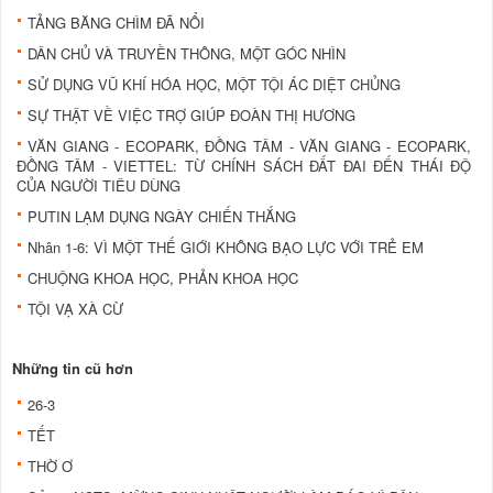
TẢNG BĂNG CHÌM ĐÃ NỔI
DÂN CHỦ VÀ TRUYỀN THÔNG, MỘT GÓC NHÌN
SỬ DỤNG VŨ KHÍ HÓA HỌC, MỘT TỘI ÁC DIỆT CHỦNG
SỰ THẬT VỀ VIỆC TRỢ GIÚP ĐOÀN THỊ HƯƠNG
VĂN GIANG - ECOPARK, ĐỒNG TÂM - VĂN GIANG - ECOPARK,
ĐỒNG TÂM - VIETTEL: TỪ CHÍNH SÁCH ĐẤT ĐAI ĐẾN THÁI ĐỘ
CỦA NGƯỜI TIÊU DÙNG
PUTIN LẠM DỤNG NGÀY CHIẾN THẮNG
Nhân 1-6: VÌ MỘT THẾ GIỚI KHÔNG BẠO LỰC VỚI TRẺ EM
CHUỘNG KHOA HỌC, PHẢN KHOA HỌC
TỘI VẠ XÀ CỪ
Những tin cũ hơn
26-3
TẾT
THỜ Ơ