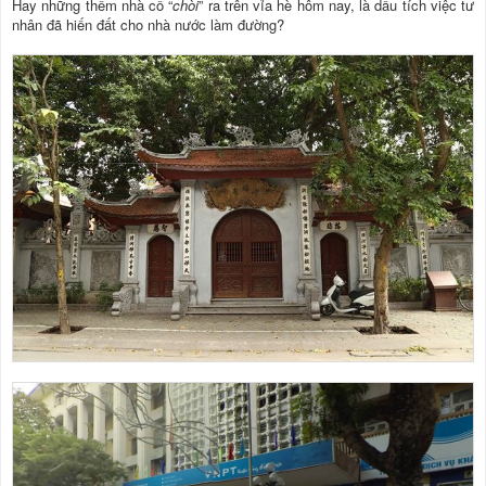
Hay những thềm nhà cổ “
chòi
” ra trên vỉa hè hôm nay, là dấu tích việc tư
nhân đã hiến đất cho nhà nước làm đường?