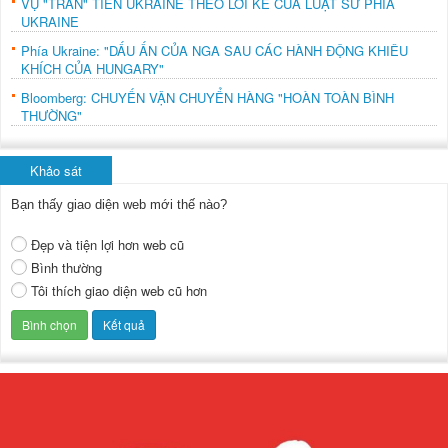
VỤ "TRẤN" TIỀN UKRAINE THEO LỜI KỂ CỦA LUẬT SƯ PHÍA
UKRAINE
Phía Ukraine: "DẤU ẤN CỦA NGA SAU CÁC HÀNH ĐỘNG KHIÊU
KHÍCH CỦA HUNGARY"
Bloomberg: CHUYẾN VẬN CHUYỂN HÀNG "HOÀN TOÀN BÌNH
THƯỜNG"
Khảo sát
Bạn thấy giao diện web mới thế nào?
Đẹp và tiện lợi hơn web cũ
Bình thường
Tôi thích giao diện web cũ hơn