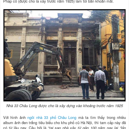
Pháp cổ (được cho là xây trước năm 1925) làm tôi băn khoăn mãi.
Nhà 33 Châu Long được cho là xây dựng vào khoảng trước năm 1925
Với hình ảnh
ngôi nhà 33 phố Châu Long
mà ta tìm thấy trong nhiều
album ảnh đen trắng tiêu biểu cho khu phố cũ Hà Nội, thì tam cấp này đã
có từ lâu nay. Câu hỏi là “
tại sao nhà xây từ gần 100 năm nay lại “lấn