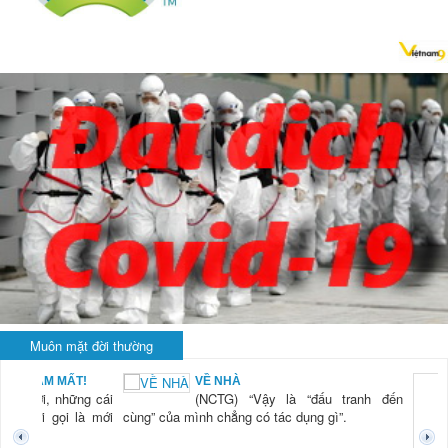
Muôn mặt đời thường
VỀ NHÀ
KHI RỬA 
(NCTG) “Vậy là “đấu tranh đến
LÀ... RỬA
(NCTG) “
nh chẳng có tác dụng gì”.
tiên tôi 