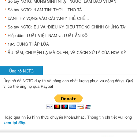
Sổ tay NCTG: MỪNG SINH NHẬT NGƯỜI LÀM BÁO VÌ DÂN
Sổ tay NCTG: “LÀM TIN” THỜI... THỔ TẢ
ĐÀNH HY VỌNG VÀO CÁI “ANH” THỂ CHẾ...
Sổ tay NCTG: EU VÀ “ĐIỀU KỲ DIỆU TRONG CHÍNH CHÚNG TA”
Hiếp dâm: LUẬT VIỆT NAM vs LUẬT ẤN ĐỘ
18-3 CÙNG THẮP LỬA
ẤU DÂM, CHUYỆN LẠ MÀ QUEN, VÀ CÁCH XỬ LÝ CỦA HOA KỲ
Ủng hộ NCTG
Ủng hộ để NCTG duy trì và nâng cao chất lượng phục vụ cộng đồng.
Quý
vị có thể ủng hộ qua Paypal
Hoặc qua nhiều hình thức chuyển khoản.khác. Thông tin chi tiết vui lòng
xem tại đây
.