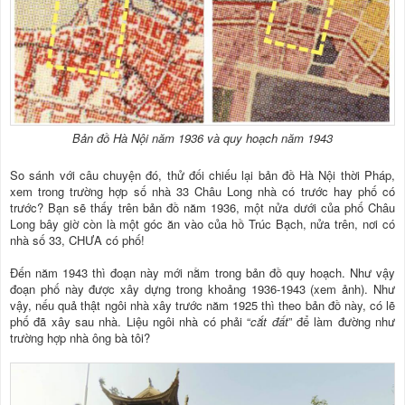
Bản đồ Hà Nội năm 1936 và quy hoạch năm 1943
So sánh với câu chuyện đó, thử đối chiếu lại bản đồ Hà Nội thời Pháp,
xem trong trường hợp số nhà 33 Châu Long nhà có trước hay phố có
trước? Bạn sẽ thấy trên bản đồ năm 1936, một nửa dưới của phố Châu
Long bây giờ còn là một góc ăn vào của hồ Trúc Bạch, nửa trên, nơi có
nhà số 33, CHƯA có phố!
Đến năm 1943 thì đoạn này mới nằm trong bản đồ quy hoạch. Như vậy
đoạn phố này được xây dựng trong khoảng 1936-1943 (xem ảnh). Như
vậy, nếu quả thật ngôi nhà xây trước năm 1925 thì theo bản đồ này, có lẽ
phố đã xây sau nhà. Liệu ngôi nhà có phải “
cắt đất
” để làm đường như
trường hợp nhà ông bà tôi?