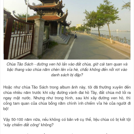
Chùa Tảo Sách - đường ven hồ lấn vào đất chùa, giờ cái tam quan và
bậc thang vào chùa nằm chèn lên vỉa hè, chắc không đến nỗi rơi vào
danh sách bị đập?
Hoặc như chùa Tảo Sách trong album ảnh này, tôi đã thường xuyên đến
chùa nhiều năm trước khi xây đường vành đai hồ Tây, đất chùa mở lối ra
ngay mặt nước. Nhưng như trong hình, sau khi xây đường ven hồ, thì
cổng tam quan của chùa bỗng nằm chình ình chiếm vỉa hè của người đi
bộ!
Vậy 50-100 năm nữa, nếu không có bản vẽ cụ thể, liệu chùa có bị kết tội
“
xây chiếm đất công
” không?