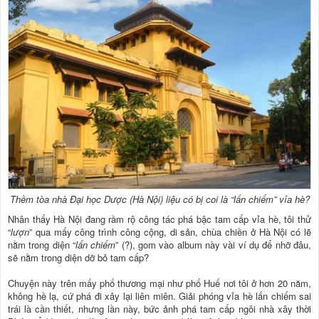
Thềm tòa nhà Đại học Dược (Hà Nội) liệu có bị coi là “lấn chiếm” vỉa hè?
Nhân thấy Hà Nội đang rầm rộ công tác phá bậc tam cấp vỉa hè, tôi thử
“
lượn
” qua mấy công trình công cộng, di sản, chùa chiền ở Hà Nội có lẽ
nằm trong diện “
lấn chiếm
” (?), gom vào album này vài ví dụ để nhỡ đâu,
sẽ nằm trong diện dỡ bỏ tam cấp?
Chuyện này trên mấy phố thương mại như phố Huế nơi tôi ở hơn 20 năm,
không hề lạ, cứ phá đi xây lại liên miên. Giải phóng vỉa hè lấn chiếm sai
trái là cần thiết, nhưng lần này, bức ảnh phá tam cấp ngôi nhà xây thời