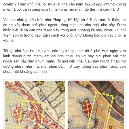
chiếm
”? Thấy chủ nhà nói mua lại nhà vào năm 1925-1926, nhưng không
miêu tả bối cảnh xung quanh, nên phải mò mẫm để thử tìm câu trả lời.
Vì theo những kiến trúc nhà Pháp tại Hà Nội và ở Pháp mà tôi thấy, thì
đa số xây thềm nhà phía ngoài tường mặt tiền như ngôi nhà này. Điểm
khác biệt là cả căn nhà được xây trong một khoảng lùi nhỏ, nhiều khi chỉ
1-2m so với tường bao ngăn cách với phố. Chứ không bao giờ xây chòi ra
vỉa hè.
Tôi lại nhớ ông bà kể, nghe các cụ kể lại, nhà tôi ở phố Huế ngày xưa
kinh doanh nước mắm, đất dài hơn nhiều so với bây giờ, phần sát mặt
ngoài sân bầy đầy chum mắm, rồi mới đến nhà. Sau này người Pháp mở
đường nhựa, nhà mất một phần đất, mới xây tường bao phía trước, còn
chừa một khoảng sân nhỏ.