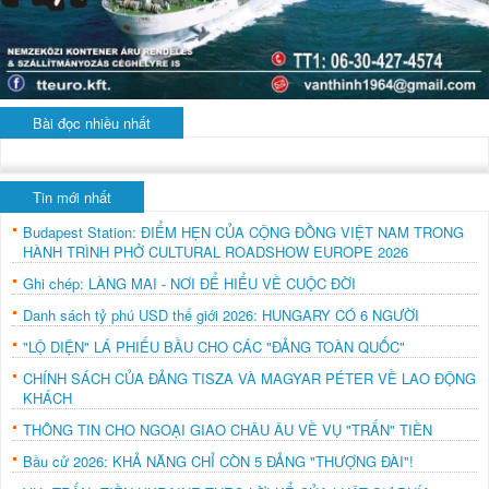
Bài đọc nhiều nhất
Tin mới nhất
Budapest Station: ĐIỂM HẸN CỦA CỘNG ĐỒNG VIỆT NAM TRONG
HÀNH TRÌNH PHỞ CULTURAL ROADSHOW EUROPE 2026
Ghi chép: LÀNG MAI - NƠI ĐỂ HIỂU VỀ CUỘC ĐỜI
Danh sách tỷ phú USD thế giới 2026: HUNGARY CÓ 6 NGƯỜI
"LỘ DIỆN" LÁ PHIẾU BẦU CHO CÁC "ĐẢNG TOÀN QUỐC"
CHÍNH SÁCH CỦA ĐẢNG TISZA VÀ MAGYAR PÉTER VỀ LAO ĐỘNG
KHÁCH
THÔNG TIN CHO NGOẠI GIAO CHÂU ÂU VỀ VỤ "TRẤN" TIỀN
Bầu cử 2026: KHẢ NĂNG CHỈ CÒN 5 ĐẢNG "THƯỢNG ĐÀI"!