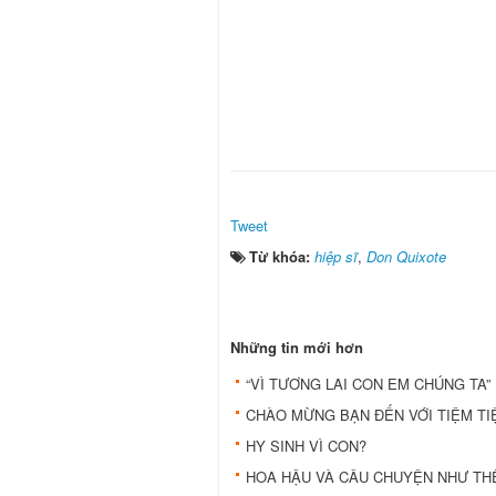
Tweet
Từ khóa:
hiệp sĩ
,
Don Quixote
Những tin mới hơn
“VÌ TƯƠNG LAI CON EM CHÚNG TA”
CHÀO MỪNG BẠN ĐẾN VỚI TIỆM TIỆ
HY SINH VÌ CON?
HOA HẬU VÀ CÂU CHUYỆN NHƯ TH