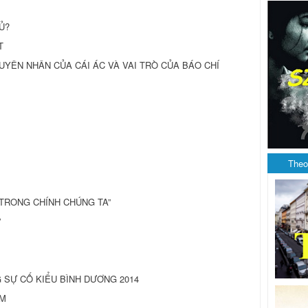
Ủ?
T
NGUYÊN NHÂN CỦA CÁI ÁC VÀ VAI TRÒ CỦA BÁO CHÍ
Theo
U TRONG CHÍNH CHÚNG TA”
”
SỰ CỐ KIỂU BÌNH DƯƠNG 2014
AM