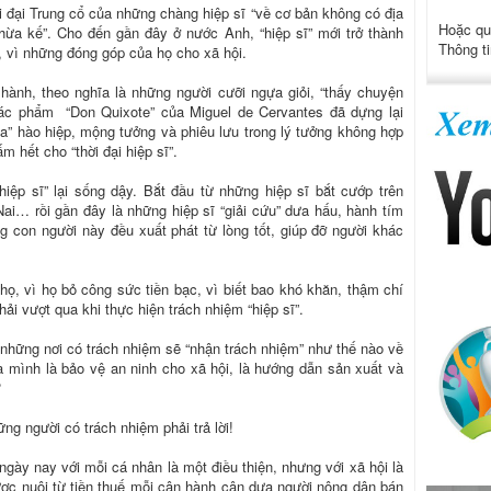
ời đại Trung cổ của những chàng hiệp sĩ “về cơ bản không có địa
Hoặc qu
thừa kế”. Cho đến gần đây ở nước Anh, “hiệp sĩ” mới trở thành
Thông ti
, vì những đóng góp của họ cho xã hội.
h hành, theo nghĩa là những người cưỡi ngựa giỏi, “thấy chuyện
ác phẩm “Don Quixote” của Miguel de Cervantes đã dựng lại
” hào hiệp, mộng tưởng và phiêu lưu trong lý tưởng không hợp
m hết cho “thời đại hiệp sĩ”.
iệp sĩ” lại sống dậy. Bắt đầu từ những hiệp sĩ bắt cướp trên
i… rồi gần đây là những hiệp sĩ “giải cứu” dưa hấu, hành tím
 con người này đều xuất phát từ lòng tốt, giúp đỡ người khác
họ, vì họ bỏ công sức tiền bạc, vì biết bao khó khăn, thậm chí
i vượt qua khi thực hiện trách nhiệm “hiệp sĩ”.
những nơi có trách nhiệm sẽ “nhận trách nhiệm” như thế nào về
 mình là bảo vệ an ninh cho xã hội, là hướng dẫn sản xuất và
?
ững người có trách nhiệm phải trả lời!
i ngày nay với mỗi cá nhân là một điều thiện, nhưng với xã hội là
c nuôi từ tiền thuế mỗi cân hành cân dưa người nông dân bán