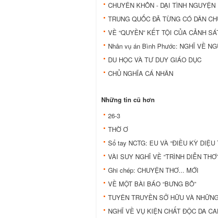
CHUYÊN KHÔN - DẠI TÌNH NGUYỆN
TRUNG QUỐC ĐÃ TỪNG CÓ DÂN CH
VỀ “QUYỀN” KẾT TỘI CỦA CẢNH SÁ
Nhân vụ án Bình Phước: NGHĨ VỀ 
DU HỌC VÀ TƯ DUY GIÁO DỤC
CHỦ NGHĨA CÁ NHÂN
Những tin cũ hơn
26-3
THỜ Ơ
Sổ tay NCTG: EU VÀ “ĐIỀU KỲ DIỆ
VÀI SUY NGHĨ VỀ “TRÌNH DIỄN THƠ
Ghi chép: CHUYỆN THƠ... MỚI
VỀ MỘT BÀI BÁO “BƯNG BÔ”
TUYÊN TRUYỀN SỞ HỮU VÀ NHỮNG 
NGHĨ VỀ VỤ KIỆN CHẤT ĐỘC DA C