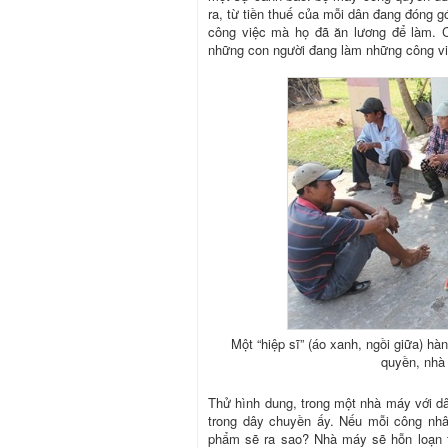
ra, từ tiền thuế của mỗi dân đang đóng 
công việc mà họ đã ăn lương để làm. Cô
những con người đang làm những công vi
Một “hiệp sĩ” (áo xanh, ngồi giữa) hà
quyền, nhà
Thử hình dung, trong một nhà máy với dâ
trong dây chuyền ấy. Nếu mỗi công nh
phẩm sẽ ra sao? Nhà máy sẽ hỗn loạn t