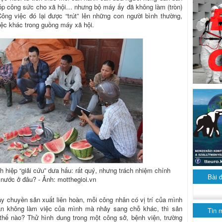
góp công sức cho xã hội… nhưng bộ máy ấy đã không làm (tròn)
ng việc đó lại được “trút” lên những con người bình thường,
ệc khác trong guồng máy xã hội.
nh hiệp “giải cứu” dưa hấu: rất quý, nhưng trách nhiệm chính
Bài 
 nước ở đâu? - Ảnh: motthegioi.vn
y chuyền sản xuất liên hoàn, mỗi công nhân có vị trí của mình
ân không làm việc của mình mà nhảy sang chỗ khác, thì sản
Tin 
hế nào? Thử hình dung trong một công sở, bệnh viện, trường