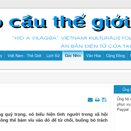
ry
Việt Nam - Thế Giới
Lịch Sử
Góc Nhìn
Văn Hóa
Cộng Đồng
Ủng
Ủng hộ 
phục vụ
Paypal
ng quý trọng, nó biểu hiện tình người trong xã hội
ông thể bám víu vào đó để từ chối, buông bỏ trách