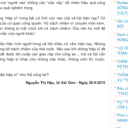
Budap
à “người nào” không vào “việc nấy” tất nhiên hiệu quả công
ĐỒNG
ậu quả nghiêm trọng.
CULT
 “hiệp sĩ” trong bất cứ lĩnh vực nào của xã hội hiện nay? Có
Ghi c
m của cơ quan công quyền. Vô trách nhiệm vì chuyên môn kém,
ĐỜI
i vì không bị mất chức khi vô trách nhiệm! Cho nên họ mới để
 việc của người khác!
Danh s
HUNG
biểu hiện tình người trong xã hội nhiều vô cảm hiện nay. Nhưng
"LỘ D
ông bỏ trách nhiệm của nhà nước. Nếu sau khi những hiệp sĩ đã
TOÀN
y bắt được tên cướp cạn giao nộp cho công an… mà xã hội vẫn
hững hiệp sĩ khác cho những việc khác, không sớm thì muộn,
CHÍN
PÉTE
ại hiệp sĩ” như thế sống lại?!
THÔN
VỤ "T
Nguyễn Thị Hậu, từ Sài Gòn - Ngày 26-5-2015
Bầu c
"THƯỢ
VỤ "T
CỦA 
Phía 
HÀNH