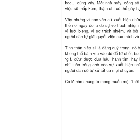
học… cũng vậy. Một nhà máy, công sở m
việc sẽ thấp kém, thậm chí có thể gây h
Vậy nhưng vì sao vẫn cứ xuất hiện những
thể nói ngay đó là do sự vô trách nhiệ
vì lười biếng, vì sợ trách nhiệm, và bở
người dân tự giải quyết việc của mình và
Tinh thần hiệp sĩ là đáng quý trọng, nó 
không thể bám víu vào đó để từ chối, bu
“giải cứu” được dưa hấu, hành tím, ha
chỉ luôn trông chờ vào sự xuất hiện n
người dân sẽ tự xử tất cả mọi chuyện.
Có lẽ nào chúng ta mong muốn một “thời đ