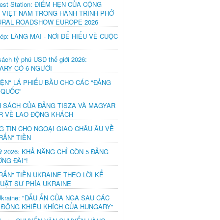
est Station: ĐIỂM HẸN CỦA CỘNG
 VIỆT NAM TRONG HÀNH TRÌNH PHỞ
URAL ROADSHOW EUROPE 2026
hép: LÀNG MAI - NƠI ĐỂ HIỂU VỀ CUỘC
ách tỷ phú USD thế giới 2026:
ARY CÓ 6 NGƯỜI
IỆN" LÁ PHIẾU BẦU CHO CÁC "ĐẢNG
 QUỐC"
H SÁCH CỦA ĐẢNG TISZA VÀ MAGYAR
R VỀ LAO ĐỘNG KHÁCH
G TIN CHO NGOẠI GIAO CHÂU ÂU VỀ
RẤN" TIỀN
ử 2026: KHẢ NĂNG CHỈ CÒN 5 ĐẢNG
NG ĐÀI"!
RẤN" TIỀN UKRAINE THEO LỜI KỂ
LUẬT SƯ PHÍA UKRAINE
Ukraine: "DẤU ẤN CỦA NGA SAU CÁC
 ĐỘNG KHIÊU KHÍCH CỦA HUNGARY"