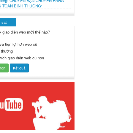
mberg: CHUYẾN VẬN CHUYỂN HÀNG
N TOÀN BÌNH THƯỜNG"
 sát
y giao diện web mới thế nào?
và tiện lợi hơn web cũ
 thường
thích giao diện web cũ hơn