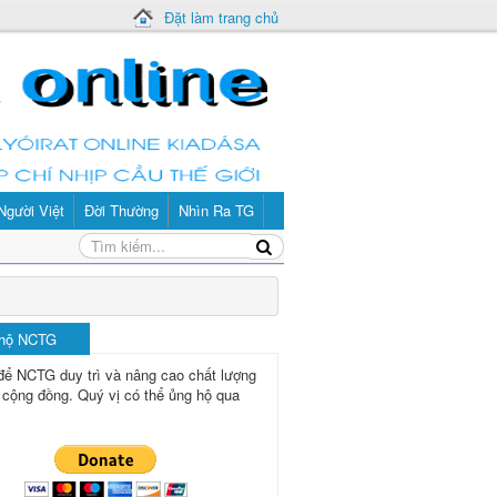
Đặt làm trang chủ
Người Việt
Đời Thường
Nhìn Ra TG
 hộ NCTG
để NCTG duy trì và nâng cao chất lượng
 cộng đồng.
Quý vị có thể ủng hộ qua