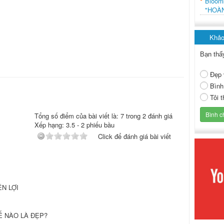
Bloo
"HOÀ
Khảo
Bạn thấ
Đẹp 
Bình
Tôi 
Tổng số điểm của bài viết là: 7 trong 2 đánh giá
Xếp hạng:
3.5
-
2
phiếu bầu
Click để đánh giá bài viết
N LỢI
Ế NÀO LÀ ĐẸP?