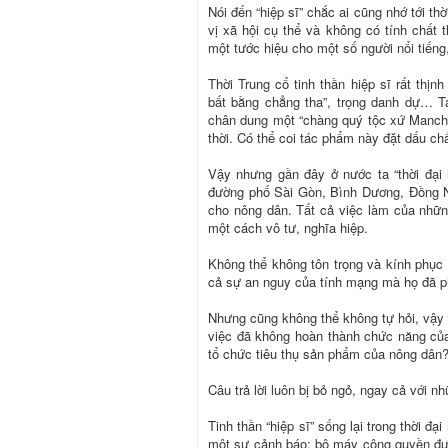
Nói đến “hiệp sĩ” chắc ai cũng nhớ tới th
vị xã hội cụ thể và không có tính chất 
một tước hiệu cho một số người nổi tiếng
Thời Trung cổ tinh thần hiệp sĩ rất thịn
bất bằng chẳng tha”, trọng danh dự… T
chân dung một “chàng quý tộc xứ Mancha
thời. Có thể coi tác phẩm này đặt dấu chấ
Vậy nhưng gần đây ở nước ta “thời đại h
đường phố Sài Gòn, Bình Dương, Đồng Na
cho nông dân. Tất cả việc làm của những
một cách vô tư, nghĩa hiệp.
Không thể không tôn trọng và kính phục 
cả sự an nguy của tính mạng mà họ đã phả
Nhưng cũng không thể không tự hỏi, vậy 
việc đã không hoàn thành chức năng của
tổ chức tiêu thụ sản phẩm của nông dân
Câu trả lời luôn bị bỏ ngỏ, ngay cả với nh
Tinh thần “hiệp sĩ” sống lại trong thời đạ
một sự cảnh báo: bộ máy công quyền đượ