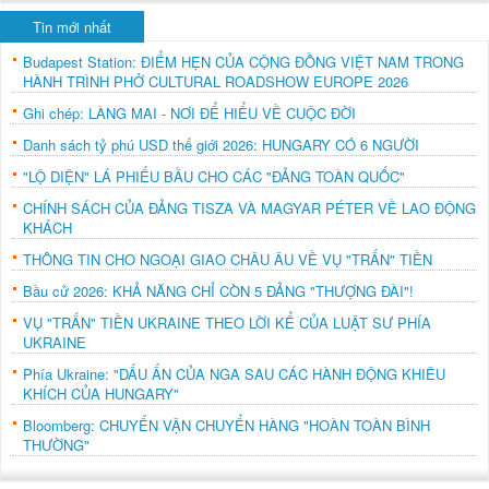
Tin mới nhất
Budapest Station: ĐIỂM HẸN CỦA CỘNG ĐỒNG VIỆT NAM TRONG
HÀNH TRÌNH PHỞ CULTURAL ROADSHOW EUROPE 2026
Ghi chép: LÀNG MAI - NƠI ĐỂ HIỂU VỀ CUỘC ĐỜI
Danh sách tỷ phú USD thế giới 2026: HUNGARY CÓ 6 NGƯỜI
"LỘ DIỆN" LÁ PHIẾU BẦU CHO CÁC "ĐẢNG TOÀN QUỐC"
CHÍNH SÁCH CỦA ĐẢNG TISZA VÀ MAGYAR PÉTER VỀ LAO ĐỘNG
KHÁCH
THÔNG TIN CHO NGOẠI GIAO CHÂU ÂU VỀ VỤ "TRẤN" TIỀN
Bầu cử 2026: KHẢ NĂNG CHỈ CÒN 5 ĐẢNG "THƯỢNG ĐÀI"!
VỤ "TRẤN" TIỀN UKRAINE THEO LỜI KỂ CỦA LUẬT SƯ PHÍA
UKRAINE
Phía Ukraine: "DẤU ẤN CỦA NGA SAU CÁC HÀNH ĐỘNG KHIÊU
KHÍCH CỦA HUNGARY"
Bloomberg: CHUYẾN VẬN CHUYỂN HÀNG "HOÀN TOÀN BÌNH
THƯỜNG"