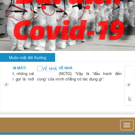
Muôn mặt đời thường
VỀ NHÀ
KHI RỬA 
(NCTG) “Vậy là “đấu tranh đến
LÀ... RỬ
(NCTG) 
ình chẳng có tác dụng gì”.
tiên tôi
thở của 
hiện diện
trong cái
nhỏ bé
không nghĩ tới bất kỳ điều gì khác. Thật 