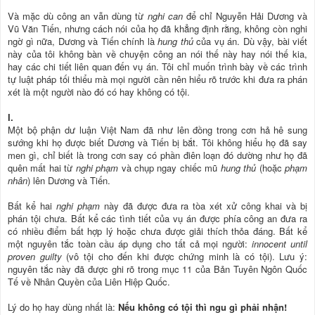
Và mặc dù công an vẫn dùng từ
nghi can
để chỉ Nguyễn Hải Dương và
Vũ Văn Tiến, nhưng cách nói của họ đã khẳng định rằng, không còn nghi
ngờ gì nữa, Dương và Tiến chính là
hung thủ
của vụ án. Dù vậy, bài viết
này của tôi không bàn về chuyện công an nói thế này hay nói thế kia,
hay các chi tiết liên quan đến vụ án. Tôi chỉ muốn trình bày về các trình
tự luật pháp tối thiểu mà mọi người cần nên hiểu rõ trước khi đưa ra phán
xét là một người nào đó có hay không có tội.
I.
Một bộ phận dư luận Việt Nam đã như lên đồng trong cơn hả hê sung
sướng khi họ được biết Dương và Tiến bị bắt. Tôi không hiểu họ đã say
men gì, chỉ biết là trong cơn say có phần điên loạn đó dường như họ đã
quên mất hai từ
nghi phạm
và chụp ngay chiếc mũ
hung thủ
(hoặc
phạm
nhân
) lên Dương và Tiến.
Bất kể hai
nghi phạm
này đã được đưa ra tòa xét xử công khai và bị
phán tội chưa. Bất kể các tình tiết của vụ án được phía công an đưa ra
có nhiều điểm bất hợp lý hoặc chưa được giải thích thỏa đáng. Bất kể
một nguyên tắc toàn cầu áp dụng cho tất cả mọi người:
innocent until
proven guilty
(vô tội cho đến khi được chứng minh là có tội). Lưu ý:
nguyên tắc này đã được ghi rõ trong mục 11 của Bản Tuyên Ngôn Quốc
Tế về Nhân Quyền của Liên Hiệp Quốc.
Lý do họ hay dùng nhất là:
Nếu không có tội thì ngu gì phải nhận!