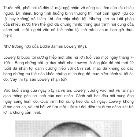
Trước hết, phải nói rõ đây là một ngộ nhận vô cùng sai lầm của rất nhiều
người. Dĩ nhiên, trong tình huống bình thường thì một con người (dù có
tội hay không) sẽ hiếm khi nào chịu nhận tội. Nhưng lịch sử luật pháp
của nhiều nước trên thế giới đã chứng minh: trong quá trình hỏi cung của
cảnh sát, một người vẫn có thể nhận tội mà mình chưa bao giờ thực
hiện!
Như trường hợp của Eddie James Lowery (Mỹ).
Lowery bị buộc tội cưỡng hiếp một phụ nữ lớn tuổi vào một ngày tháng 7-
1981. Bằng chứng bất lợi duy nhất cho Lowery là ông (lúc đó chỉ mới 22
tuổi) đã nhận tội danh cưỡng hiếp với cảnh sát, mặc dù không có các
bằng chứng cụ thể nào khác chứng minh ông đã thực hiện hành vi tội ác
đó. Vậy thì tại sao Lowery nhận tội?
Vào buổi sáng của ngày xảy ra vụ án, Lowery vướng vào một vụ tai nạn
giao thông gần nơi nhà của nạn nhân. Cảnh sát bắt đầu hỏi cung ông
ngay sáng hôm đó. Quá trình hỏi cung kéo dài cả ngày; Lowery không
được cho ăn, và khi hỏi về tìm một luật sư đại diện thì được cảnh sát trả
lời là không cần thiết.