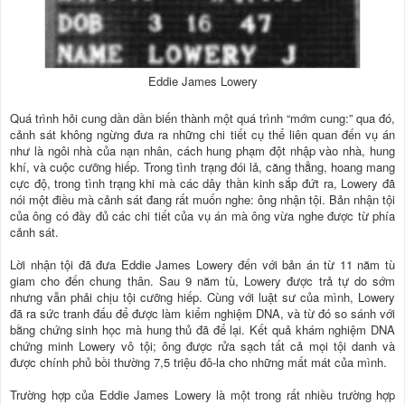
Eddie James Lowery
Quá trình hỏi cung dần dần biến thành một quá trình “mớm cung:” qua đó,
cảnh sát không ngừng đưa ra những chi tiết cụ thể liên quan đến vụ án
như là ngôi nhà của nạn nhân, cách hung phạm đột nhập vào nhà, hung
khí, và cuộc cưỡng hiếp. Trong tình trạng đói lả, căng thẳng, hoang mang
cực độ, trong tình trạng khi mà các dây thần kinh sắp đứt ra, Lowery đã
nói một điều mà cảnh sát đang rất muốn nghe: ông nhận tội. Bản nhận tội
của ông có đầy đủ các chi tiết của vụ án mà ông vừa nghe được từ phía
cảnh sát.
Lời nhận tội đã đưa Eddie James Lowery đến với bản án từ 11 năm tù
giam cho đến chung thân. Sau 9 năm tù, Lowery được trả tự do sớm
nhưng vẫn phải chịu tội cưỡng hiếp. Cùng với luật sư của mình, Lowery
đã ra sức tranh đấu để được làm kiểm nghiệm DNA, và từ đó so sánh với
bằng chứng sinh học mà hung thủ đã để lại. Kết quả khám nghiệm DNA
chứng minh Lowery vô tội; ông được rửa sạch tất cả mọi tội danh và
được chính phủ bồi thường 7,5 triệu đô-la cho những mất mát của mình.
Trường hợp của Eddie James Lowery là một trong rất nhiều trường hợp