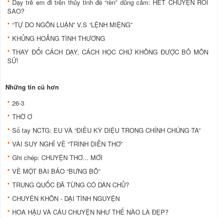
Dạy trẻ em đi trên thủy tinh để “rèn” dũng cảm: HẾT CHUYỆN RỒI
SAO?
“TỰ DO NGÔN LUẬN” V.S “LỆNH MIỆNG”
KHỦNG HOẢNG TÌNH THƯƠNG
THAY ĐỔI CÁCH DẠY, CÁCH HỌC CHỨ KHÔNG ĐƯỢC BỎ MÔN
SỬ!
Những tin cũ hơn
26-3
THỜ Ơ
Sổ tay NCTG: EU VÀ “ĐIỀU KỲ DIỆU TRONG CHÍNH CHÚNG TA”
VÀI SUY NGHĨ VỀ “TRÌNH DIỄN THƠ”
Ghi chép: CHUYỆN THƠ... MỚI
VỀ MỘT BÀI BÁO “BƯNG BÔ”
TRUNG QUỐC ĐÃ TỪNG CÓ DÂN CHỦ?
CHUYÊN KHÔN - DẠI TÌNH NGUYỆN
HOA HẬU VÀ CÂU CHUYỆN NHƯ THẾ NÀO LÀ ĐẸP?