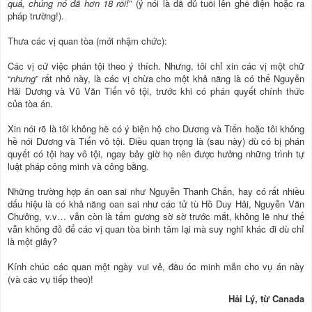
quá, chúng nó đã hơn 18 rồi!
” (ý nói là đã đủ tuổi lên ghế điện hoặc ra
pháp trường!).
Thưa các vị quan tòa (mới nhậm chức):
Các vị cứ việc phán tội theo ý thích. Nhưng, tôi chỉ xin các vị một chữ
“
nhưng
” rất nhỏ này, là các vị chừa cho một khả năng là có thể Nguyễn
Hải Dương và Vũ Văn Tiến vô tội, trước khi có phán quyết chính thức
của tòa án.
Xin nói rõ là tôi không hề có ý biện hộ cho Dương và Tiến hoặc tôi không
hề nói Dương và Tiến vô tội. Điều quan trọng là (sau này) dù có bị phán
quyết có tội hay vô tội, ngay bây giờ họ nên được hưởng những trình tự
luật pháp công minh và công bằng.
Những trường hợp án oan sai như Nguyễn Thanh Chấn, hay có rất nhiều
dấu hiệu là có khả năng oan sai như các tử tù Hồ Duy Hải, Nguyễn Văn
Chưởng, v.v… vẫn còn là tấm gương sờ sờ trước mắt, không lẽ như thế
vẫn không đủ để các vị quan tòa bình tâm lại mà suy nghĩ khác đi dù chỉ
là một giây?
Kính chúc các quan một ngày vui vẻ, đầu óc minh mẫn cho vụ án này
(và các vụ tiếp theo)!
Hải Lý, từ Canada