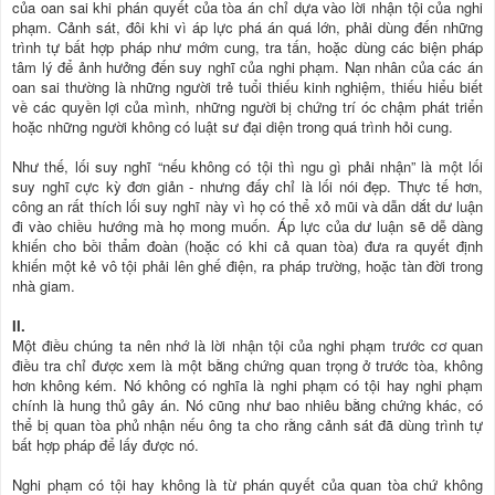
của oan sai khi phán quyết của tòa án chỉ dựa vào lời nhận tội của nghi
phạm. Cảnh sát, đôi khi vì áp lực phá án quá lớn, phải dùng đến những
trình tự bất hợp pháp như mớm cung, tra tấn, hoặc dùng các biện pháp
tâm lý để ảnh hưởng đến suy nghĩ của nghi phạm. Nạn nhân của các án
oan sai thường là những người trẻ tuổi thiếu kinh nghiệm, thiếu hiểu biết
về các quyền lợi của mình, những người bị chứng trí óc chậm phát triển
hoặc những người không có luật sư đại diện trong quá trình hỏi cung.
Như thế, lối suy nghĩ “nếu không có tội thì ngu gì phải nhận” là một lối
suy nghĩ cực kỳ đơn giản - nhưng đấy chỉ là lối nói đẹp. Thực tế hơn,
công an rất thích lối suy nghĩ này vì họ có thể xỏ mũi và dẫn dắt dư luận
đi vào chiều hướng mà họ mong muốn. Áp lực của dư luận sẽ dễ dàng
khiến cho bồi thẩm đoàn (hoặc có khi cả quan tòa) đưa ra quyết định
khiến một kẻ vô tội phải lên ghế điện, ra pháp trường, hoặc tàn đời trong
nhà giam.
II.
Một điều chúng ta nên nhớ là lời nhận tội của nghi phạm trước cơ quan
điều tra chỉ được xem là một bằng chứng quan trọng ở trước tòa, không
hơn không kém. Nó không có nghĩa là nghi phạm có tội hay nghi phạm
chính là hung thủ gây án. Nó cũng như bao nhiêu bằng chứng khác, có
thể bị quan tòa phủ nhận nếu ông ta cho rằng cảnh sát đã dùng trình tự
bất hợp pháp để lấy được nó.
Nghi phạm có tội hay không là từ phán quyết của quan tòa chứ không