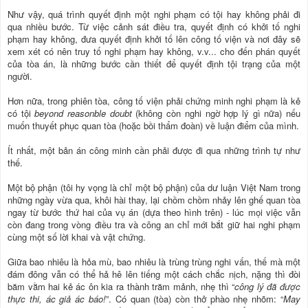
Như vậy, quá trình quyết định một nghi phạm có tội hay không phải đi
qua nhiều bước. Từ việc cảnh sát điều tra, quyết định có khởi tố nghi
phạm hay không, đưa quyết định khởi tố lên công tố viện và nơi đây sẽ
xem xét có nên truy tố nghi phạm hay không, v.v... cho đến phán quyết
của tòa án, là những bước cần thiết để quyết định tội trạng của một
người.
Hơn nữa, trong phiên tòa, công tố viện phải chứng minh nghi phạm là kẻ
có tội
beyond reasonble doubt
(không còn nghi ngờ hợp lý gì nữa) nếu
muốn thuyết phục quan tòa (hoặc bồi thẩm đoàn) về luận điểm của mình.
Ít nhất, một bản án công minh cần phải được đi qua những trình tự như
thế.
Một bộ phận (tôi hy vọng là chỉ một bộ phận) của dư luận Việt Nam trong
những ngày vừa qua, khôi hài thay, lại chồm chồm nhảy lên ghế quan tòa
ngay từ bước thứ hai của vụ án (dựa theo hình trên) - lúc mọi việc vẫn
còn đang trong vòng điều tra và công an chỉ mới bắt giữ hai nghi phạm
cùng một số lời khai và vật chứng.
Giữa bao nhiêu là hỏa mù, bao nhiêu là trùng trùng nghi vấn, thế mà một
đám đông vẫn có thể hả hê lên tiếng một cách chắc nịch, nặng thì đòi
băm vằm hai kẻ ác ôn kia ra thành trăm mảnh, nhẹ thì “
công lý đã được
thực thi, ác giả ác báo!
”. Có quan (tòa) còn thở phào nhẹ nhõm: “
May