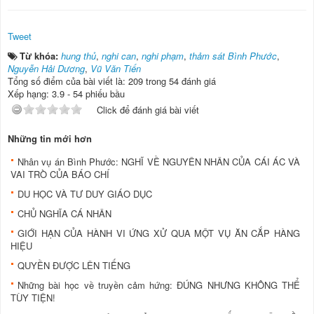
Tweet
Từ khóa:
hung thủ
,
nghi can
,
nghi phạm
,
thảm sát Bình Phước
,
Nguyễn Hải Dương
,
Vũ Văn Tiến
Tổng số điểm của bài viết là: 209 trong 54 đánh giá
Xếp hạng:
3.9
-
54
phiếu bầu
Click để đánh giá bài viết
Những tin mới hơn
Nhân vụ án Bình Phước: NGHĨ VỀ NGUYÊN NHÂN CỦA CÁI ÁC VÀ
VAI TRÒ CỦA BÁO CHÍ
DU HỌC VÀ TƯ DUY GIÁO DỤC
CHỦ NGHĨA CÁ NHÂN
GIỚI HẠN CỦA HÀNH VI ỨNG XỬ QUA MỘT VỤ ĂN CẮP HÀNG
HIỆU
QUYỀN ĐƯỢC LÊN TIẾNG
Những bài học về truyền cảm hứng: ĐÚNG NHƯNG KHÔNG THỂ
TÙY TIỆN!