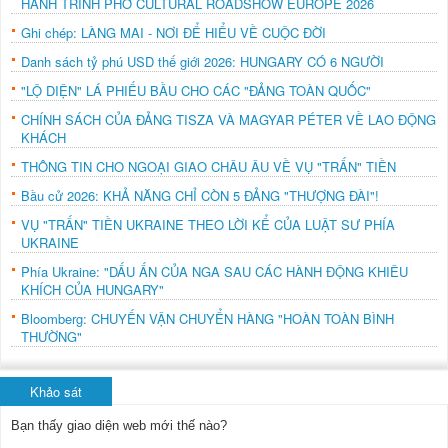
HÀNH TRÌNH PHỞ CULTURAL ROADSHOW EUROPE 2026
Ghi chép: LÀNG MAI - NƠI ĐỂ HIỂU VỀ CUỘC ĐỜI
Danh sách tỷ phú USD thế giới 2026: HUNGARY CÓ 6 NGƯỜI
"LỘ DIỆN" LÁ PHIẾU BẦU CHO CÁC "ĐẢNG TOÀN QUỐC"
CHÍNH SÁCH CỦA ĐẢNG TISZA VÀ MAGYAR PÉTER VỀ LAO ĐỘNG
KHÁCH
THÔNG TIN CHO NGOẠI GIAO CHÂU ÂU VỀ VỤ "TRẤN" TIỀN
Bầu cử 2026: KHẢ NĂNG CHỈ CÒN 5 ĐẢNG "THƯỢNG ĐÀI"!
VỤ "TRẤN" TIỀN UKRAINE THEO LỜI KỂ CỦA LUẬT SƯ PHÍA
UKRAINE
Phía Ukraine: "DẤU ẤN CỦA NGA SAU CÁC HÀNH ĐỘNG KHIÊU
KHÍCH CỦA HUNGARY"
Bloomberg: CHUYẾN VẬN CHUYỂN HÀNG "HOÀN TOÀN BÌNH
THƯỜNG"
Khảo sát
Bạn thấy giao diện web mới thế nào?