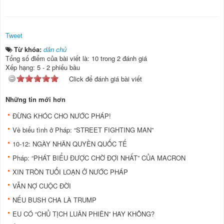
Tweet
Từ khóa:
dân chủ
Tổng số điểm của bài viết là: 10 trong 2 đánh giá
Xếp hạng:
5
-
2
phiếu bầu
Click để đánh giá bài viết
Những tin mới hơn
ĐỪNG KHÓC CHO NƯỚC PHÁP!
Về biểu tình ở Pháp: “STREET FIGHTING MAN”
10-12: NGÀY NHÂN QUYỀN QUỐC TẾ
Pháp: “PHÁT BIỂU ĐƯỢC CHỜ ĐỢI NHẤT” CỦA MACRON
XIN TRÒN TUỔI LOẠN Ở NƯỚC PHÁP
VẪN NỢ CUỘC ĐỜI
NẾU BUSH CHA LÀ TRUMP
EU CÓ “CHỦ TỊCH LUÂN PHIÊN” HAY KHÔNG?