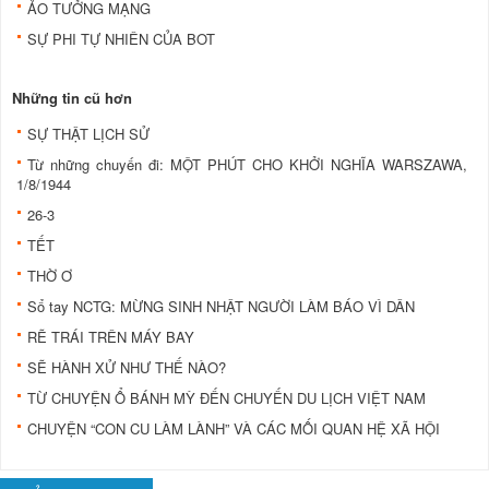
ẢO TƯỞNG MẠNG
SỰ PHI TỰ NHIÊN CỦA BOT
Những tin cũ hơn
SỰ THẬT LỊCH SỬ
Từ những chuyến đi: MỘT PHÚT CHO KHỞI NGHĨA WARSZAWA,
1/8/1944
26-3
TẾT
THỜ Ơ
Sổ tay NCTG: MỪNG SINH NHẬT NGƯỜI LÀM BÁO VÌ DÂN
RẼ TRÁI TRÊN MÁY BAY
SẼ HÀNH XỬ NHƯ THẾ NÀO?
TỪ CHUYỆN Ổ BÁNH MỲ ĐẾN CHUYẾN DU LỊCH VIỆT NAM
CHUYỆN “CON CU LÀM LÀNH” VÀ CÁC MỐI QUAN HỆ XÃ HỘI