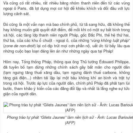
Và cũng có rất nhiều, rất nhiều băng nhóm thanh niên đến từ các vùng
ngoại ô Paris, đã lợi dụng mọi cơ hội để khiêu khích và đối đầu với lực
lượng cảnh sát.
Đó cũng là một vấn nạn mà bao chính phủ, từ tả sang hữu, đã không thể
hay không muốn giải quyết dứt điểm, để mỗi khi có một sự bất bình trong
xã hội, các tầng lớp thanh niên người Pháp, gốc Bắc Phi, thế hệ thứ hai,
thứ ba, của các khu ổ chuột - ngoại ô, của những “
vùng không luật pháp
”
(
zone de non-droit
) lại có dịp trút mọi cơn phẫn nộ, uất ức từ bấy lâu qua
những cuộc bạo loạn đáng lên án như những ngày qua tại Pháp!
Hôm nay, Tổng thống Pháp, thông qua ông Thủ tướng Édouard Philippe,
đã tuyên bố tạm dừng những chính sách gây bất mãn cho người dân
(tạm ngưng tăng thuế xăng dầu, tạm ngưng đánh thuế carbone, không
tăng giá điện...) nhằm tái lập lại một bầu không khí an bình và trật tự
trong xã hội. Trước áp lực của người dân, chính phủ Pháp đã phải tạm lùi
bước, tham khảo ý kiến của các đảng đối lập và nhất là lắng nghe sự tức
giận của người dân.
Phong trào tự phát “Gilets Jaunes” làm nên lịch sử - Ảnh: Lucas Barioule
(AFP)