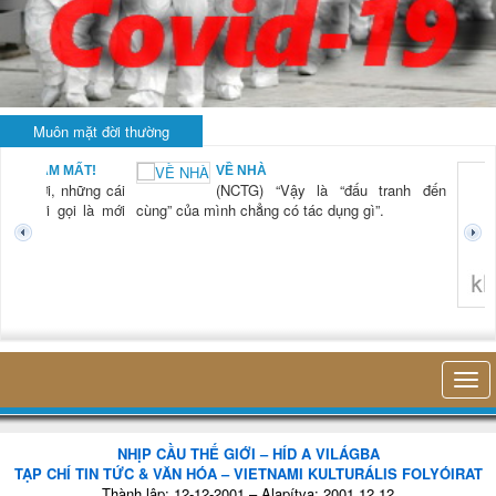
Muôn mặt đời thường
BẠN NAM MẤT!
VỀ NHÀ
TG) “Xời, những cái
(NCTG) “Vậy là “đấu tranh đến
tươi mới gọi là mới
cùng” của mình chẳng có tác dụng gì”.
không 
NHỊP CẦU THẾ GIỚI – HÍD A VILÁGBA
TẠP CHÍ TIN TỨC & VĂN HÓA – VIETNAMI KULTURÁLIS FOLYÓIRAT
Thành lập: 12-12-2001 – Alapítva: 2001.12.12