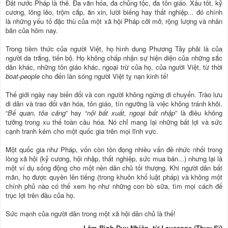
Đất nước Pháp là thế. Đa văn hóa, đa chủng tộc, đa tôn giáo. Xấu tốt, kỷ
cương, lỏng lẻo, trộm cắp, ăn xin, lười biếng hay thất nghiệp... đó chính
là những yếu tố đặc thù của một xã hội Pháp cởi mở, rộng lượng và nhân
bản của hôm nay.
Trong tiềm thức của người Việt, họ hình dung Phương Tây phải là của
người da trắng, tiến bộ. Họ không chấp nhận sự hiện diện của những sắc
dân khác, những tôn giáo khác, ngoại trừ của họ, của người Việt, từ thời
boat-people
cho đến làn sóng người Việt tỵ nạn kinh tế!
Thế giới ngày nay biến đổi và con người không ngừng di chuyển. Trào lưu
di dân và trao đổi văn hóa, tôn giáo, tín ngưỡng là việc không tránh khỏi.
“
Bế quan, tỏa cảng
” hay “
nội bất xuất, ngoại bất nhập
” là điều không
tưởng trong xu thế toàn cầu hóa. Nó chỉ mang lại những bất lợi và sức
cạnh tranh kém cho một quốc gia trên mọi lĩnh vực.
Một quốc gia như Pháp, vốn còn tồn đọng nhiều vấn đề nhức nhối trong
lòng xã hội (kỷ cương, hội nhập, thất nghiệp, sức mua bán...) nhưng lại là
một ví dụ sống động cho một nền dân chủ tối thượng. Khi người dân bất
mãn, họ được quyền lên tiếng (trong khuôn khổ luật pháp) và không một
chính phủ nào có thể xem họ như những con bò sữa, tìm mọi cách để
trục lợi trên đầu của họ.
Sức mạnh của người dân trong một xã hội dân chủ là thế!
Lâm Bình Duy Nhiên, từ Lausanne (Thụy Sĩ)