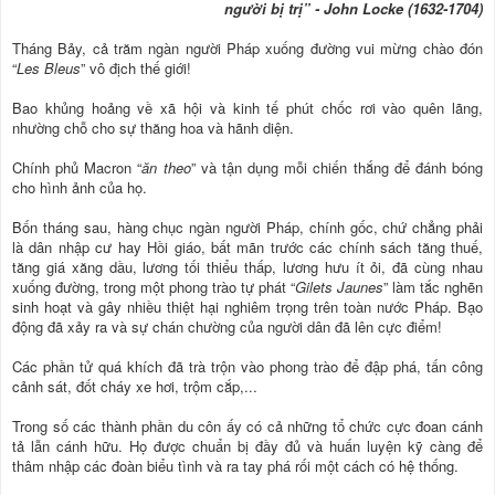
người bị trị” - John Locke (1632-1704)
Tháng Bảy, cả trăm ngàn người Pháp xuống đường vui mừng chào đón
“
Les Bleus
” vô địch thế giới!
Bao khủng hoảng về xã hội và kinh tế phút chốc rơi vào quên lãng,
nhường chỗ cho sự thăng hoa và hãnh diện.
Chính phủ Macron “
ăn theo
” và tận dụng mỗi chiến thắng để đánh bóng
cho hình ảnh của họ.
Bốn tháng sau, hàng chục ngàn người Pháp, chính gốc, chứ chẳng phải
là dân nhập cư hay Hồi giáo, bất mãn trước các chính sách tăng thuế,
tăng giá xăng dầu, lương tối thiểu thấp, lương hưu ít ỏi, đã cùng nhau
xuống đường, trong một phong trào tự phát “
Gilets Jaunes
” làm tắc nghẽn
sinh hoạt và gây nhiều thiệt hại nghiêm trọng trên toàn nước Pháp. Bạo
động đã xảy ra và sự chán chường của người dân đã lên cực điểm!
Các phần tử quá khích đã trà trộn vào phong trào để đập phá, tấn công
cảnh sát, đốt cháy xe hơi, trộm cắp,...
Trong số các thành phần du côn ấy có cả những tổ chức cực đoan cánh
tả lẫn cánh hữu. Họ được chuẩn bị đầy đủ và huấn luyện kỹ càng để
thâm nhập các đoàn biểu tình và ra tay phá rối một cách có hệ thống.