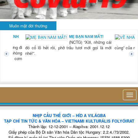
Muôn mặt đời thường
CHUYỆN Ở BỆNH
MẸ BẠN NAM MẤT!
(NCTG) “Xời, những cái
VIỆN
òng xuống giường đi
đó cổ lỗ hết rồi, phở trâu tươi mới gọi là mới
cùng”
n giường cuối phòng
nhé!”.
ặng lẽ ngồi ăn cơm
NHỊP CẦU THẾ GIỚI – HÍD A VILÁGBA
TẠP CHÍ TIN TỨC & VĂN HÓA – VIETNAMI KULTURÁLIS FOLYÓIRAT
Thành lập: 12-12-2001 – Alapítva: 2001.12.12
Giấy phép của Bộ Di sản Văn hóa Dân tộc Hungary: 2.2.4./73/2002.
Số đăng kí quốc tế tại Thư viện Quốc gia Hungary: ISSN 1588-5399