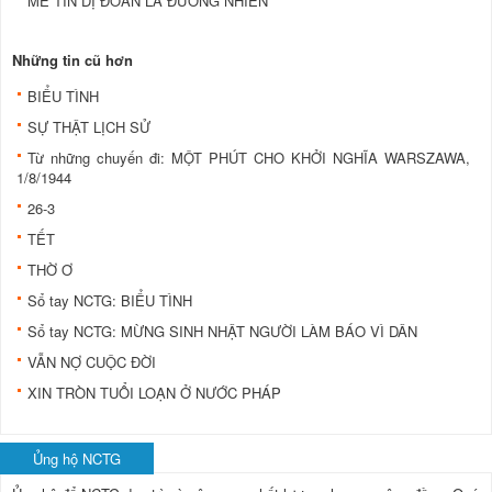
MÊ TÍN DỊ ĐOAN LÀ ĐƯƠNG NHIÊN
Những tin cũ hơn
BIỂU TÌNH
SỰ THẬT LỊCH SỬ
Từ những chuyến đi: MỘT PHÚT CHO KHỞI NGHĨA WARSZAWA,
1/8/1944
26-3
TẾT
THỜ Ơ
Sổ tay NCTG: BIỂU TÌNH
Sổ tay NCTG: MỪNG SINH NHẬT NGƯỜI LÀM BÁO VÌ DÂN
VẪN NỢ CUỘC ĐỜI
XIN TRÒN TUỔI LOẠN Ở NƯỚC PHÁP
Ủng hộ NCTG