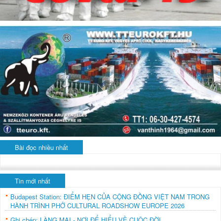
Bài đọc nhiều nhất
Tin mới nhất
Budapest Station: ĐIỂM HẸN CỦA CỘNG ĐỒNG VIỆT NAM TRONG
HÀNH TRÌNH PHỞ CULTURAL ROADSHOW EUROPE 2026
Ghi chép: LÀNG MAI - NƠI ĐỂ HIỂU VỀ CUỘC ĐỜI