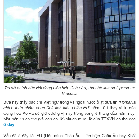
Trụ sở chính của Hội đồng Liên hiệp Châu Âu, tòa nhà Justus Lipsius tại
Brussels
Bữa nay thấy báo chí Việt ngữ trong và ngoài nước ồ ạt đưa tin “
Romania
chính thức nhậm chức Chủ tịch luân phiên EU
” hôm 10-1 thay vị trí của
Cộng hòa Áo và sẽ giữ cương vị này trong vòng 6 tháng đầu năm nay.
Một bản tin có thể (và cần coi là) chuẩn mực, là của TTXVN có thể đọc
ở đây
.
Vấn đề ở đây là, EU (Liên minh Châu Âu, Liên hiệp Châu Âu hay Khối