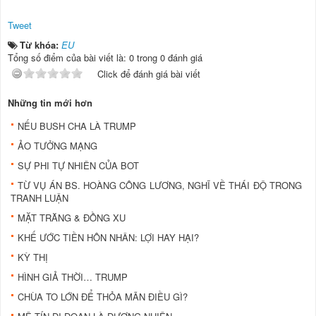
Tweet
Từ khóa:
EU
Tổng số điểm của bài viết là: 0 trong 0 đánh giá
Click để đánh giá bài viết
Những tin mới hơn
NẾU BUSH CHA LÀ TRUMP
ẢO TƯỞNG MẠNG
SỰ PHI TỰ NHIÊN CỦA BOT
TỪ VỤ ÁN BS. HOÀNG CÔNG LƯƠNG, NGHĨ VỀ THÁI ĐỘ TRONG
TRANH LUẬN
MẶT TRĂNG & ĐỒNG XU
KHẾ ƯỚC TIỀN HÔN NHÂN: LỢI HAY HẠI?
KỲ THỊ
HÌNH GIẢ THỜI… TRUMP
CHÙA TO LỚN ĐỂ THỎA MÃN ĐIỀU GÌ?