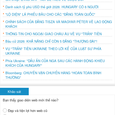
Danh sách tỷ phú USD thế giới 2026: HUNGARY CÓ 6 NGƯỜI
"LỘ DIỆN" LÁ PHIẾU BẦU CHO CÁC "ĐẢNG TOÀN QUỐC"
CHÍNH SÁCH CỦA ĐẢNG TISZA VÀ MAGYAR PÉTER VỀ LAO ĐỘNG
KHÁCH
THÔNG TIN CHO NGOẠI GIAO CHÂU ÂU VỀ VỤ "TRẤN" TIỀN
Bầu cử 2026: KHẢ NĂNG CHỈ CÒN 5 ĐẢNG "THƯỢNG ĐÀI"!
VỤ "TRẤN" TIỀN UKRAINE THEO LỜI KỂ CỦA LUẬT SƯ PHÍA
UKRAINE
Phía Ukraine: "DẤU ẤN CỦA NGA SAU CÁC HÀNH ĐỘNG KHIÊU
KHÍCH CỦA HUNGARY"
Bloomberg: CHUYẾN VẬN CHUYỂN HÀNG "HOÀN TOÀN BÌNH
THƯỜNG"
Khảo sát
Bạn thấy giao diện web mới thế nào?
Đẹp và tiện lợi hơn web cũ