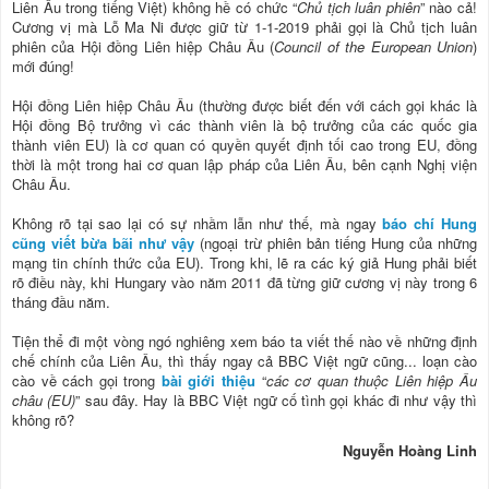
Liên Âu trong tiếng Việt) không hề có chức “
Chủ tịch luân phiên
” nào cả!
Cương vị mà Lỗ Ma Ni được giữ từ 1-1-2019 phải gọi là Chủ tịch luân
phiên của Hội đồng Liên hiệp Châu Âu (
Council of the European Union
)
mới đúng!
Hội đồng Liên hiệp Châu Âu (thường được biết đến với cách gọi khác là
Hội đồng Bộ trưởng vì các thành viên là bộ trưởng của các quốc gia
thành viên EU) là cơ quan có quyền quyết định tối cao trong EU, đồng
thời là một trong hai cơ quan lập pháp của Liên Âu, bên cạnh Nghị viện
Châu Âu.
Không rõ tại sao lại có sự nhầm lẫn như thế, mà ngay
báo chí Hung
cũng viết bừa bãi như vậy
(ngoại trừ phiên bản tiếng Hung của những
mạng tin chính thức của EU). Trong khi, lẽ ra các ký giả Hung phải biết
rõ điều này, khi Hungary vào năm 2011 đã từng giữ cương vị này trong 6
tháng đầu năm.
Tiện thể đi một vòng ngó nghiêng xem báo ta viết thế nào về những định
chế chính của Liên Âu, thì thấy ngay cả BBC Việt ngữ cũng... loạn cào
cào về cách gọi trong
bài giới thiệu
“
các cơ quan thuộc Liên hiệp Âu
châu (EU)
” sau đây. Hay là BBC Việt ngữ cố tình gọi khác đi như vậy thì
không rõ?
Nguyễn Hoàng Linh